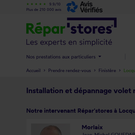
9.9/10
star_rate
star_rate
star_rate
star_rate
star_rate
Plus de 210 000 avis
Nos prestations aux particuliers
Accueil
Prendre rendez-vous
Finistère
Locq
Installation et dépannage volet
Notre intervenant Répar'stores à Locq
Morlaix
Jean-Michel GOUEDA