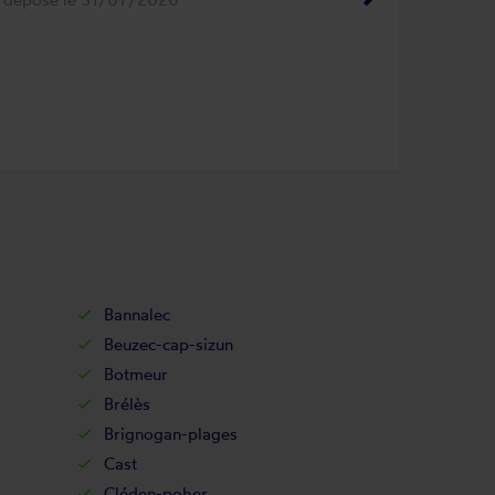
Bannalec
Beuzec-cap-sizun
Botmeur
Brélès
Brignogan-plages
Cast
Cléden-poher