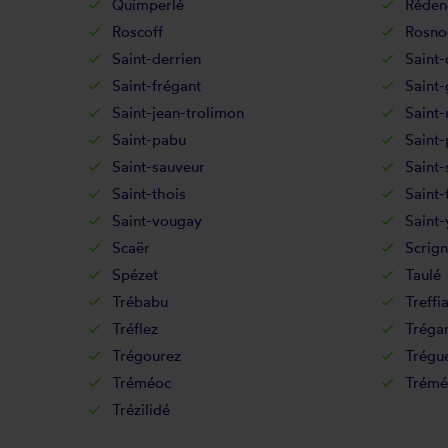
Quimperlé
Réden
Roscoff
Rosno
Saint-derrien
Saint-
Saint-frégant
Saint
Saint-jean-trolimon
Saint
Saint-pabu
Saint-
Saint-sauveur
Saint-
Saint-thois
Saint-
Saint-vougay
Saint-
Scaër
Scrign
Spézet
Taulé
Trébabu
Treffi
Tréflez
Tréga
Trégourez
Trégu
Tréméoc
Trémé
Trézilidé