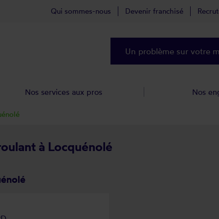
Qui sommes-nous
Devenir franchisé
Recru
Un problème sur votre ma
Nos services aux pros
Nos en
uénolé
 roulant à Locquénolé
uénolé
RD