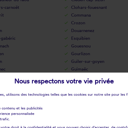
rs-carnoët
Clohars-fouesnant
it
Commana
Crozon
n
Douarnenez
-gabéric
Esquibien
nach
Gouesnou
en
Gourlizon
n
Guiler-sur-goyen
nec
Guimaëc
onvel
Guissény
Nous respectons votre vie privée
al-camfrout
Huelgoat
lène
Ile-tudy
s, utilisons des technologies telles que les cookies sur notre site pour les f
Kerlouan
int-plabennec
La feuillée
e contenu et les publicités
érience personnalisée
rtyre
La roche-maurice
trafic.
ul-ploudalmézeau
Lanarvily
otre droit à la confidentialité et vous pouvez choisir d'accepter, de contrô