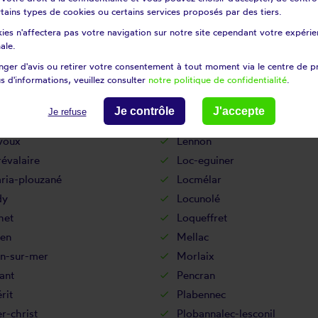
rneau
Landévennec
certains types de cookies ou certains services proposés par des tiers.
dal
Landudec
ies n'affectera pas votre navigation sur notre site cependant votre expérien
uarneau
Lanildut
ale.
dern
Lanneuffret
ger d'avis ou retirer votre consentement à tout moment via le centre de p
s d'informations, veuillez consulter
notre politique de confidentialité
.
oc
Laz
nquet
Le drennec
Je contrôle
J'accepte
Je refuse
h
Le ponthou
voux
Lennon
évalaire
Loc-eguiner
ria-plouzané
Locmélar
dy
Locunolé
het
Loqueffret
en
Mellac
n-sur-mer
Morlaix
ant
Pencran
rit
Plabennec
r-christ
Plobannalec-lesconil