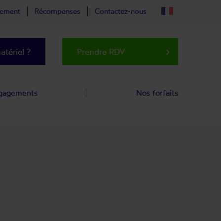
tement
Récompenses
Contactez-nous
tériel ?
Prendre RDV
keyboard_arrow_right
gagements
Nos forfaits