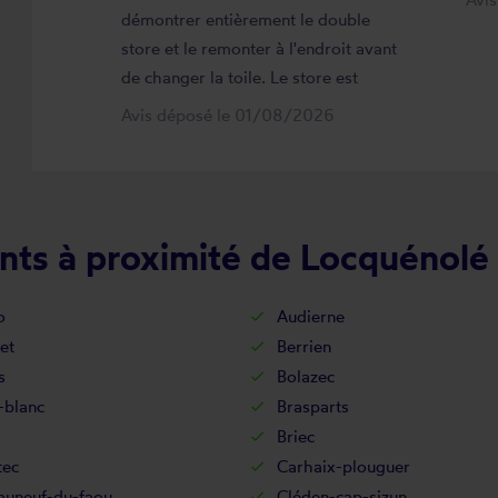
démontrer entièrement le double
store et le remonter à l'endroit avant
de changer la toile. Le store est
maintenant comme neuf, parfaitement
Avis déposé le 01/08/2026
positionné et fonctionnel. Je
recommande vivement cette
entreprise.
nts à proximité de Locquénolé
o
Audierne
et
Berrien
s
Bolazec
-blanc
Brasparts
Briec
tec
Carhaix-plouguer
auneuf-du-faou
Cléden-cap-sizun