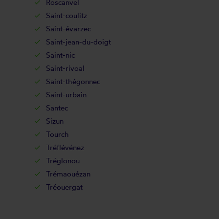
Roscanvel
Saint-coulitz
Saint-évarzec
Saint-jean-du-doigt
Saint-nic
Saint-rivoal
Saint-thégonnec
Saint-urbain
Santec
Sizun
Tourch
Tréflévénez
Tréglonou
Trémaouézan
Tréouergat