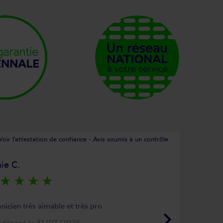
Voir l'attestation de confiance - Avis soumis à un contrôle
ie C.
star_rate
star_rate
star_rate
star_rate
nicien très aimable et très pro
keyboard_arrow_right
s déposé le 31/07/2026