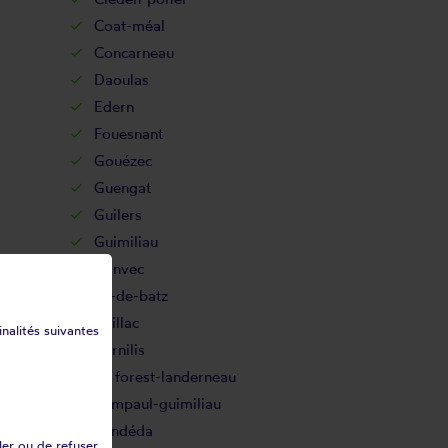
Coat-méal
Concarneau
Daoulas
Edern
Fouesnant
Gouézec
Guengat
Guilers
Guimiliau
Hanvec
Île-de-batz
Irvillac
inalités suivantes
Kernilis
La forest-landerneau
Lampaul-guimiliau
Landéda
ler ou de refuser