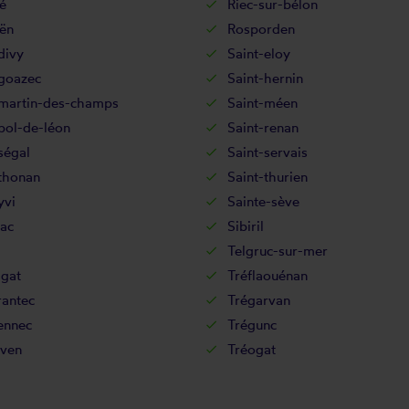
é
Riec-sur-bélon
ën
Rosporden
divy
Saint-eloy
-goazec
Saint-hernin
-martin-des-champs
Saint-méen
pol-de-léon
Saint-renan
ségal
Saint-servais
thonan
Saint-thurien
yvi
Sainte-sève
ac
Sibiril
Telgruc-sur-mer
agat
Tréflaouénan
rantec
Trégarvan
ennec
Trégunc
ven
Tréogat