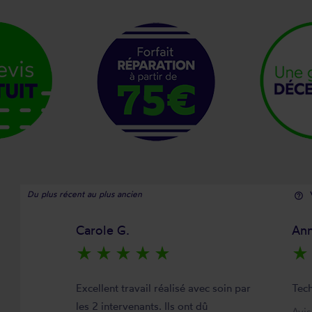
Du plus récent au plus ancien
help_outline
Carole G.
Ann
star_rate
star_rate
star_rate
star_rate
star_rate
star_rate
Excellent travail réalisé avec soin par
Tech
les 2 intervenants. Ils ont dû
Avi