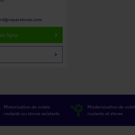
ard@reparstores.com
keyboard_arrow_right
en ligne
keyboard_arrow_right
Motorisation de volets
Modernisation de volet
roulants ou stores existants
roulants et stores