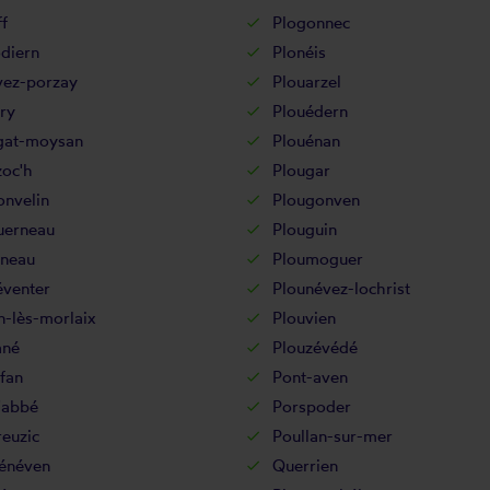
f
Plogonnec
diern
Plonéis
vez-porzay
Plouarzel
ry
Plouédern
gat-moysan
Plouénan
zoc'h
Plougar
onvelin
Plougonven
uerneau
Plouguin
gneau
Ploumoguer
éventer
Plounévez-lochrist
n-lès-morlaix
Plouvien
ané
Plouzévédé
fan
Pont-aven
'abbé
Porspoder
euzic
Poullan-sur-mer
énéven
Querrien