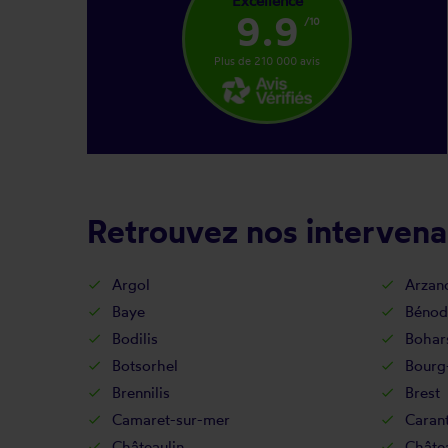
Excellence
9.9
/10
Plus de 210 000 avis
Retrouvez nos intervena
Argol
Arzan
Baye
Bénod
Bodilis
Bohar
Botsorhel
Bourg
Brennilis
Brest
Camaret-sur-mer
Caran
Châteaulin
Châte