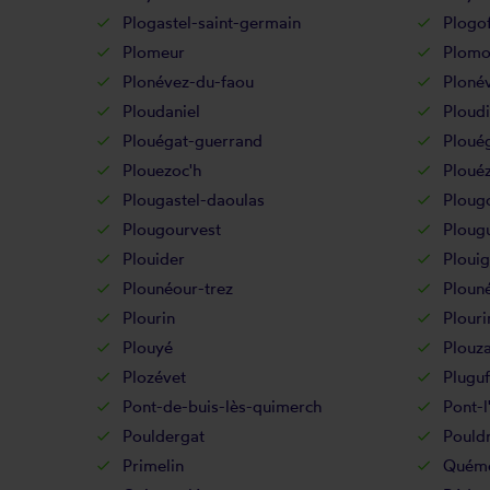
Plogastel-saint-germain
Plogof
Plomeur
Plomo
Plonévez-du-faou
Ploné
Ploudaniel
Ploudi
Plouégat-guerrand
Ploué
Plouezoc'h
Ploué
Plougastel-daoulas
Ploug
Plougourvest
Ploug
Plouider
Ploui
Plounéour-trez
Ploun
Plourin
Plouri
Plouyé
Plouz
Plozévet
Pluguf
Pont-de-buis-lès-quimerch
Pont-l
Pouldergat
Pouldr
Primelin
Quém