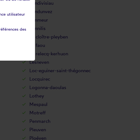
Landivisiau
Landunvez
ce utilisateur
Lanmeur
Lannilis
références des
Le cloître-pleyben
Le faou
Le relecq-kerhuon
Lesneven
Loc-eguiner-saint-thégonnec
Locquirec
Logonna-daoulas
Lothey
Mespaul
Motreff
Penmarch
Pleuven
Ploéven