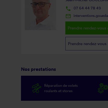
local_phone
07 64 44 78 49
mail_outline
interventions.goued
Prendre rendez-vous 
Prendre rendez-vous
Nos prestations
Réparation de volets
roulants et stores