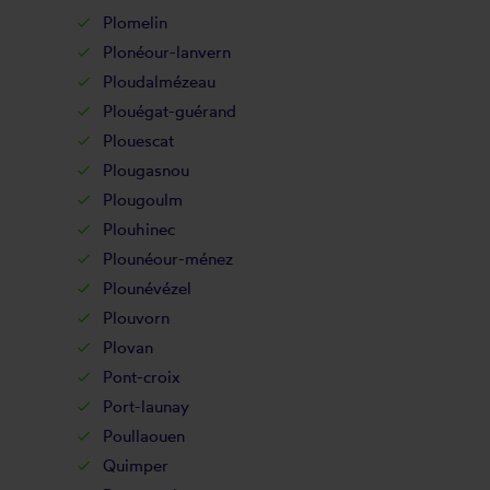
Plomelin
Plonéour-lanvern
Ploudalmézeau
Plouégat-guérand
Plouescat
Plougasnou
Plougoulm
Plouhinec
Plounéour-ménez
Plounévézel
Plouvorn
Plovan
Pont-croix
Port-launay
Poullaouen
Quimper