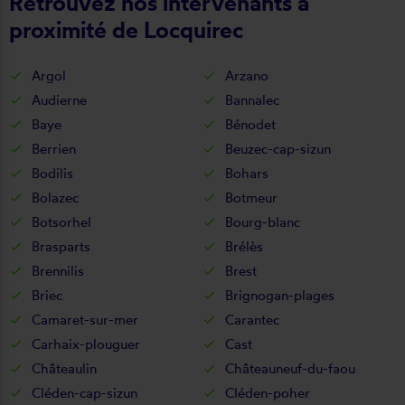
Retrouvez nos intervenants à
proximité de Locquirec
Argol
Arzano
Audierne
Bannalec
Baye
Bénodet
Berrien
Beuzec-cap-sizun
Bodilis
Bohars
Bolazec
Botmeur
Botsorhel
Bourg-blanc
Brasparts
Brélès
Brennilis
Brest
Briec
Brignogan-plages
Camaret-sur-mer
Carantec
Carhaix-plouguer
Cast
Châteaulin
Châteauneuf-du-faou
Cléden-cap-sizun
Cléden-poher