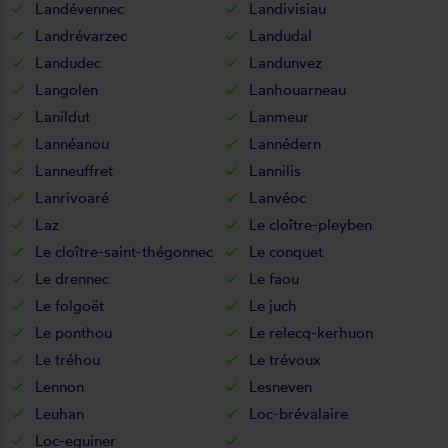
Landévennec
Landivisiau
Landrévarzec
Landudal
Landudec
Landunvez
Langolen
Lanhouarneau
Lanildut
Lanmeur
Lannéanou
Lannédern
Lanneuffret
Lannilis
Lanrivoaré
Lanvéoc
Laz
Le cloître-pleyben
Le cloître-saint-thégonnec
Le conquet
Le drennec
Le faou
Le folgoët
Le juch
Le ponthou
Le relecq-kerhuon
Le tréhou
Le trévoux
Lennon
Lesneven
Leuhan
Loc-brévalaire
Loc-eguiner