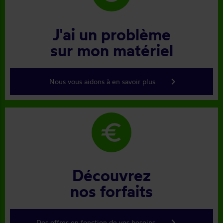
J'ai un problème
sur mon matériel
keyboard_arrow_right
Nous vous aidons à en savoir plus
euro
Découvrez
nos forfaits
keyboard_arrow_right
Des offres en fonction de vos besoins