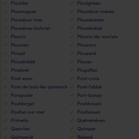
Plouider
Plouigneau
Ploumoguer
Plounéour-ménez
Plounéour-trez
Plounéventer
Plounévez-lochrist
Plounévézel
Plourin
Plourin-lès-morlaix
Plouvien
Plouvorn
Plouyé
Plouzané
Plouzévédé
Plovan
Plozévet
Pluguffan
Pont-aven
Pont-croix
Pont-de-buis-lès-quimerch
Pont-l'abbé
Porspoder
Port-launay
Pouldergat
Pouldreuzic
Poullan-sur-mer
Poullaouen
Primelin
Quéménéven
Querrien
Quimper
Quimperlé
Rédené