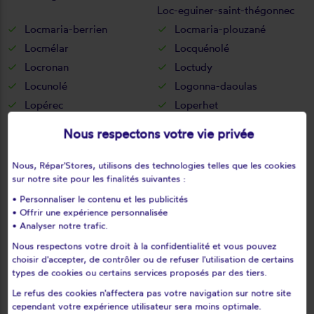
Loc-eguiner-saint-thégonnec
Locmaria-berrien
Locmaria-plouzané
Locmélar
Locquénolé
Locronan
Loctudy
Locunolé
Logonna-daoulas
Lopérec
Loperhet
Loqueffret
Lothey
Nous respectons votre vie privée
Mahalon
Melgven
Mellac
Mespaul
Nous, Répar'Stores, utilisons des technologies telles que les cookies
sur notre site pour les finalités suivantes :
Milizac
Moëlan-sur-mer
Morlaix
Motreff
• Personnaliser le contenu et les publicités
• Offrir une expérience personnalisée
Névez
Ouessant
• Analyser notre trafic.
Pencran
Penmarch
Nous respectons votre droit à la confidentialité et vous pouvez
Peumerit
Peumérit
choisir d'accepter, de contrôler ou de refuser l'utilisation de certains
types de cookies ou certains services proposés par des tiers.
Plabennec
Pleuven
Le refus des cookies n'affectera pas votre navigation sur notre site
Pleyben
Pleyber-christ
cependant votre expérience utilisateur sera moins optimale.
Plobannalec-lesconil
Ploéven