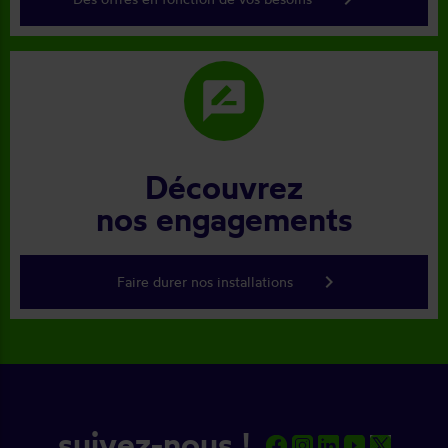
rate_review
Découvrez
nos engagements
keyboard_arrow_right
Faire durer nos installations
suivez-nous !