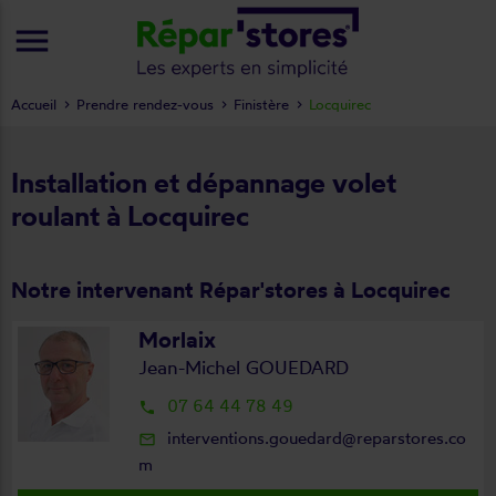
menu
Accueil
Prendre rendez-vous
Finistère
Locquirec
Installation et dépannage volet
roulant à Locquirec
Notre intervenant Répar'stores à Locquirec
Morlaix
Jean-Michel GOUEDARD
07 64 44 78 49
local_phone
interventions.gouedard@reparstores.co
mail_outline
m