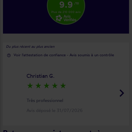
9.9
/10
Plus de 210 000 avis
Du plus récent au plus ancien
Voir l'attestation de confiance - Avis soumis à un contrôle
help_outline
Christian G.
star_rate
star_rate
star_rate
star_rate
star_rate
keyboard_arrow_right
Très professionnel
Avis déposé le 31/07/2026