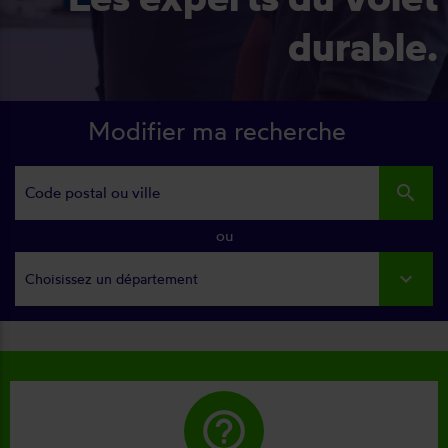
durable.
Modifier ma recherche
search
ou
Choisissez un département
help_outline