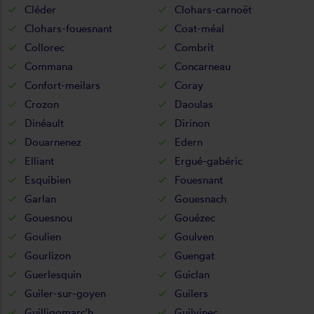
Cléder
Clohars-carnoët
Clohars-fouesnant
Coat-méal
Collorec
Combrit
Commana
Concarneau
Confort-meilars
Coray
Crozon
Daoulas
Dinéault
Dirinon
Douarnenez
Edern
Elliant
Ergué-gabéric
Esquibien
Fouesnant
Garlan
Gouesnach
Gouesnou
Gouézec
Goulien
Goulven
Gourlizon
Guengat
Guerlesquin
Guiclan
Guiler-sur-goyen
Guilers
Guilligomarc'h
Guilvinec