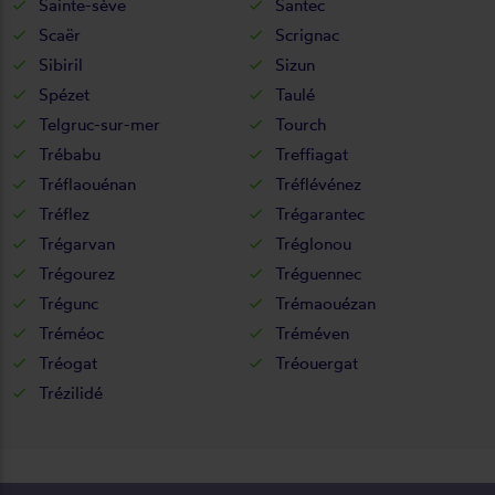
Sainte-sève
Santec
Scaër
Scrignac
Sibiril
Sizun
Spézet
Taulé
Telgruc-sur-mer
Tourch
Trébabu
Treffiagat
Tréflaouénan
Tréflévénez
Tréflez
Trégarantec
Trégarvan
Tréglonou
Trégourez
Tréguennec
Trégunc
Trémaouézan
Tréméoc
Tréméven
Tréogat
Tréouergat
Trézilidé