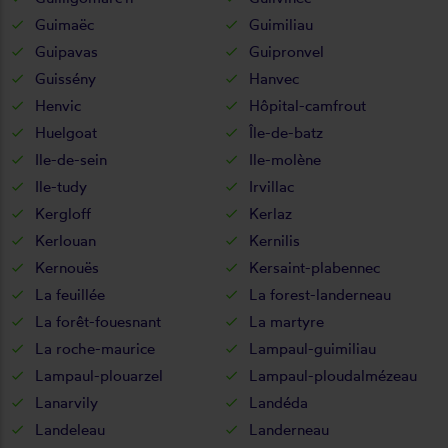
Guimaëc
Guimiliau
Guipavas
Guipronvel
Guissény
Hanvec
Henvic
Hôpital-camfrout
Huelgoat
Île-de-batz
Ile-de-sein
Ile-molène
Ile-tudy
Irvillac
Kergloff
Kerlaz
Kerlouan
Kernilis
Kernouës
Kersaint-plabennec
La feuillée
La forest-landerneau
La forêt-fouesnant
La martyre
La roche-maurice
Lampaul-guimiliau
Lampaul-plouarzel
Lampaul-ploudalmézeau
Lanarvily
Landéda
Landeleau
Landerneau