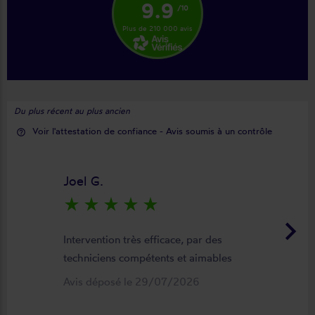
9.9
/10
Plus de 210 000 avis
Du plus récent au plus ancien
Voir l'attestation de confiance - Avis soumis à un contrôle
help_outline
Joel G.
star_rate
star_rate
star_rate
star_rate
star_rate
keyboard_arrow_right
Intervention très efficace, par des
techniciens compétents et aimables
Avis déposé le 29/07/2026