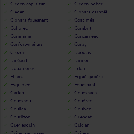
Cléden-cap-sizun
Cléden-poher
Cléder
Clohars-carnoët
Clohars-fouesnant
Coat-méal
Collorec
Combrit
Commana
Concarneau
Confort-meilars
Coray
Crozon
Daoulas
Dinéault
Dirinon
Douarnenez
Edern
Elliant
Ergué-gabéric
Esquibien
Fouesnant
Garlan
Gouesnach
Gouesnou
Gouézec
Goulien
Goulven
Gourlizon
Guengat
Guerlesquin
Guiclan
Guiler-sur-goyen
Guilers