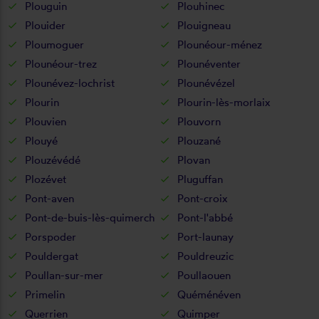
Plouguin
Plouhinec
Plouider
Plouigneau
Ploumoguer
Plounéour-ménez
Plounéour-trez
Plounéventer
Plounévez-lochrist
Plounévézel
Plourin
Plourin-lès-morlaix
Plouvien
Plouvorn
Plouyé
Plouzané
Plouzévédé
Plovan
Plozévet
Pluguffan
Pont-aven
Pont-croix
Pont-de-buis-lès-quimerch
Pont-l'abbé
Porspoder
Port-launay
Pouldergat
Pouldreuzic
Poullan-sur-mer
Poullaouen
Primelin
Quéménéven
Querrien
Quimper