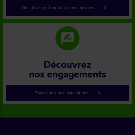
keyboard_arrow_right
Des offres en fonction de vos besoins
rate_review
Découvrez
nos engagements
keyboard_arrow_right
Faire durer nos installations