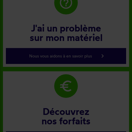
help_outline
J'ai un problème
sur mon matériel
keyboard_arrow_right
Nous vous aidons à en savoir plus
euro
Découvrez
nos forfaits