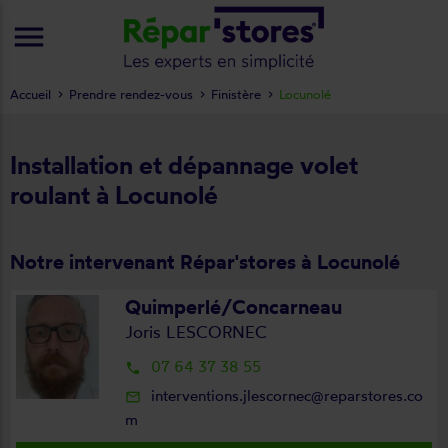
menu
Accueil
Prendre rendez-vous
Finistère
Locunolé
Installation et dépannage volet
roulant à Locunolé
Notre intervenant Répar'stores à Locunolé
Quimperlé/Concarneau
Joris LESCORNEC
07 64 37 38 55
local_phone
interventions.jlescornec@reparstores.co
mail_outline
m