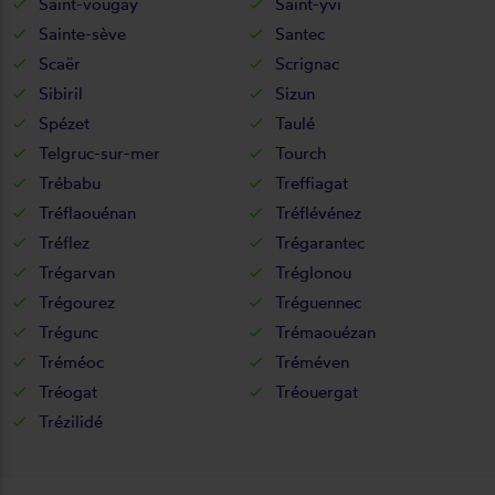
Saint-vougay
Saint-yvi
Sainte-sève
Santec
Scaër
Scrignac
Sibiril
Sizun
Spézet
Taulé
Telgruc-sur-mer
Tourch
Trébabu
Treffiagat
Tréflaouénan
Tréflévénez
Tréflez
Trégarantec
Trégarvan
Tréglonou
Trégourez
Tréguennec
Trégunc
Trémaouézan
Tréméoc
Tréméven
Tréogat
Tréouergat
Trézilidé