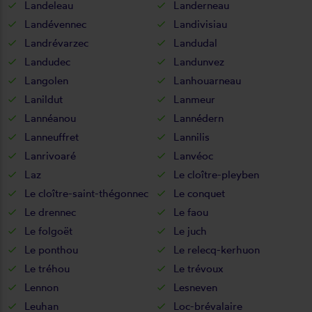
Landeleau
Landerneau
Landévennec
Landivisiau
Landrévarzec
Landudal
Landudec
Landunvez
Langolen
Lanhouarneau
Lanildut
Lanmeur
Lannéanou
Lannédern
Lanneuffret
Lannilis
Lanrivoaré
Lanvéoc
Laz
Le cloître-pleyben
Le cloître-saint-thégonnec
Le conquet
Le drennec
Le faou
Le folgoët
Le juch
Le ponthou
Le relecq-kerhuon
Le tréhou
Le trévoux
Lennon
Lesneven
Leuhan
Loc-brévalaire