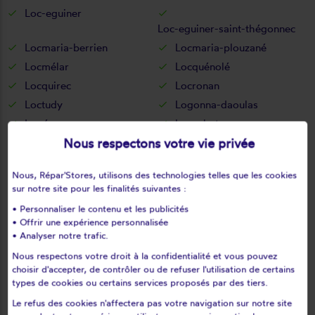
Loc-eguiner
Loc-eguiner-saint-thégonnec
Locmaria-berrien
Locmaria-plouzané
Locmélar
Locquénolé
Locquirec
Locronan
Loctudy
Logonna-daoulas
Lopérec
Loperhet
Nous respectons votre vie privée
Loqueffret
Lothey
Mahalon
Melgven
Nous, Répar'Stores, utilisons des technologies telles que les cookies
Mellac
Mespaul
sur notre site pour les finalités suivantes :
Milizac
Moëlan-sur-mer
• Personnaliser le contenu et les publicités
Morlaix
Motreff
• Offrir une expérience personnalisée
• Analyser notre trafic.
Névez
Ouessant
Pencran
Penmarch
Nous respectons votre droit à la confidentialité et vous pouvez
choisir d'accepter, de contrôler ou de refuser l'utilisation de certains
Peumerit
Peumérit
types de cookies ou certains services proposés par des tiers.
Plabennec
Pleuven
Le refus des cookies n'affectera pas votre navigation sur notre site
Pleyben
Pleyber-christ