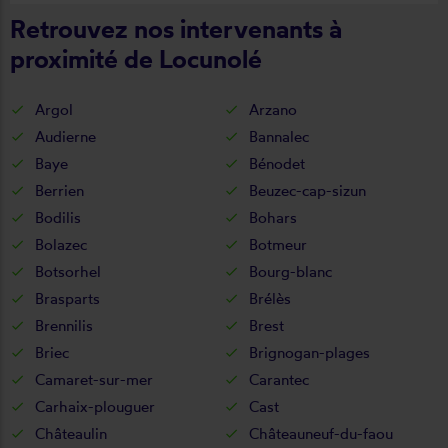
Retrouvez nos intervenants à
proximité de Locunolé
Argol
Arzano
Audierne
Bannalec
Baye
Bénodet
Berrien
Beuzec-cap-sizun
Bodilis
Bohars
Bolazec
Botmeur
Botsorhel
Bourg-blanc
Brasparts
Brélès
Brennilis
Brest
Briec
Brignogan-plages
Camaret-sur-mer
Carantec
Carhaix-plouguer
Cast
Châteaulin
Châteauneuf-du-faou