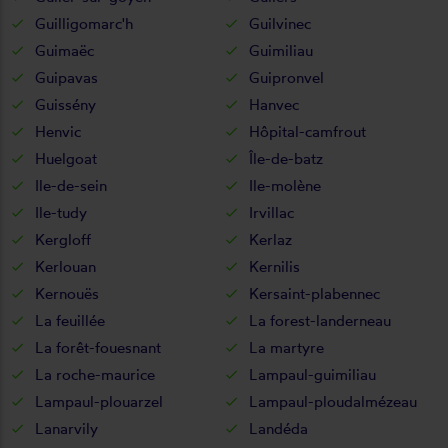
Guilligomarc'h
Guilvinec
Guimaëc
Guimiliau
Guipavas
Guipronvel
Guissény
Hanvec
Henvic
Hôpital-camfrout
Huelgoat
Île-de-batz
Ile-de-sein
Ile-molène
Ile-tudy
Irvillac
Kergloff
Kerlaz
Kerlouan
Kernilis
Kernouës
Kersaint-plabennec
La feuillée
La forest-landerneau
La forêt-fouesnant
La martyre
La roche-maurice
Lampaul-guimiliau
Lampaul-plouarzel
Lampaul-ploudalmézeau
Lanarvily
Landéda