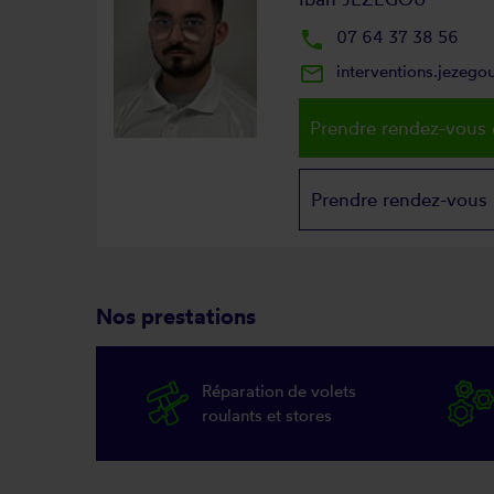
local_phone
07 64 37 38 56
mail_outline
interventions.jezeg
Prendre rendez-vous 
Prendre rendez-vous
Nos prestations
Réparation de volets
roulants et stores