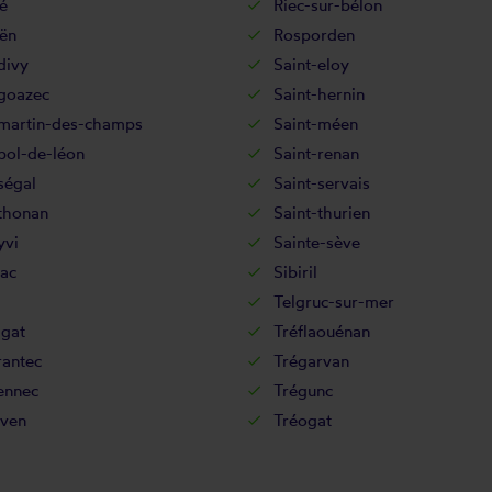
é
Riec-sur-bélon
ën
Rosporden
divy
Saint-eloy
-goazec
Saint-hernin
-martin-des-champs
Saint-méen
pol-de-léon
Saint-renan
ségal
Saint-servais
thonan
Saint-thurien
yvi
Sainte-sève
ac
Sibiril
Telgruc-sur-mer
agat
Tréflaouénan
rantec
Trégarvan
ennec
Trégunc
ven
Tréogat