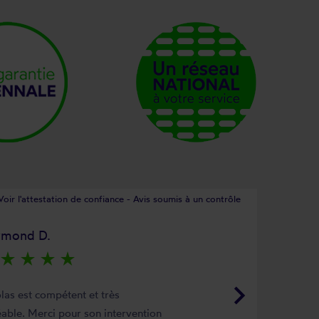
Voir l'attestation de confiance - Avis soumis à un contrôle
ymond D.
star_rate
star_rate
star_rate
star_rate
keyboard_arrow_right
las est compétent et très
able. Merci pour son intervention