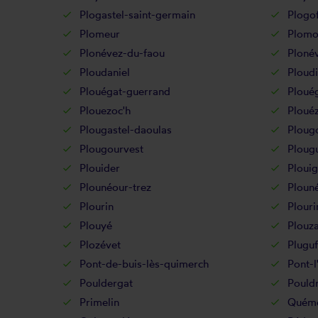
Plogastel-saint-germain
Plogof
Plomeur
Plomo
Plonévez-du-faou
Ploné
Ploudaniel
Ploudi
Plouégat-guerrand
Ploué
Plouezoc'h
Ploué
Plougastel-daoulas
Ploug
Plougourvest
Ploug
Plouider
Ploui
Plounéour-trez
Ploun
Plourin
Plouri
Plouyé
Plouz
Plozévet
Pluguf
Pont-de-buis-lès-quimerch
Pont-l
Pouldergat
Pouldr
Primelin
Quém