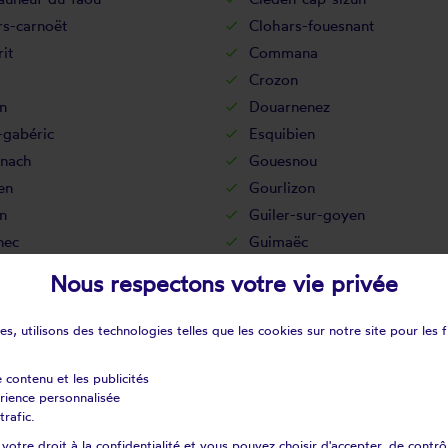
rs-carnoët
Clohars-fouesnant
it
Commana
Crozon
n
Douarnenez
-gabéric
Esquibien
nach
Gouesnou
en
Gourlizon
n
Guiler-sur-goyen
nec
Guimaëc
onvel
Guissény
Nous respectons votre vie privée
al-camfrout
Huelgoat
lène
Ile-tudy
s, utilisons des technologies telles que les cookies sur notre site pour les f
Kerlouan
int-plabennec
La feuillée
e contenu et les publicités
érience personnalisée
rtyre
La roche-maurice
trafic.
ul-ploudalmézeau
Lanarvily
otre droit à la confidentialité et vous pouvez choisir d'accepter, de contrô