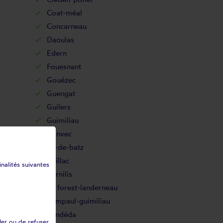
Coat-méal
Concarneau
Daoulas
Edern
Fouesnant
Gouézec
Guengat
Guilers
Guimiliau
Hanvec
Île-de-batz
Irvillac
inalités suivantes
Kernilis
La forest-landerneau
Lampaul-guimiliau
Landéda
ler ou de refuser