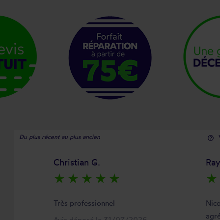
Du plus récent au plus ancien
help_outline
Christian G.
Ra
star_rate
star_rate
star_rate
star_rate
star_rate
star_rate
Très professionnel
Nico
agré
Avis déposé le 31/07/2026