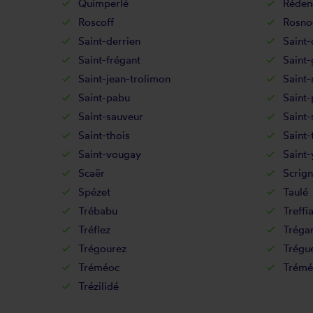
Quimperlé
Réden
Roscoff
Rosno
Saint-derrien
Saint-
Saint-frégant
Saint
Saint-jean-trolimon
Saint
Saint-pabu
Saint-
Saint-sauveur
Saint-
Saint-thois
Saint-
Saint-vougay
Saint-
Scaër
Scrign
Spézet
Taulé
Trébabu
Treffi
Tréflez
Tréga
Trégourez
Trégu
Tréméoc
Trémé
Trézilidé