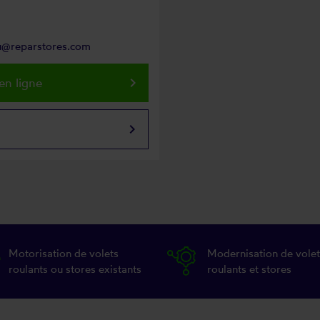
ou@reparstores.com
keyboard_arrow_right
en ligne
keyboard_arrow_right
Motorisation de volets
Modernisation de volet
roulants ou stores existants
roulants et stores