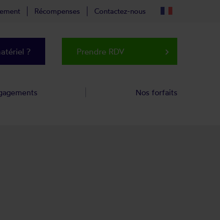
tement
Récompenses
Contactez-nous
tériel ?
Prendre RDV
keyboard_arrow_right
gagements
Nos forfaits