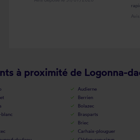
rapi
Avi
nts à proximité de Logonna-da
o
Audierne
et
Berrien
s
Bolazec
-blanc
Brasparts
Briec
tec
Carhaix-plouguer
auneuf-du-faou
Cléden-cap-sizun