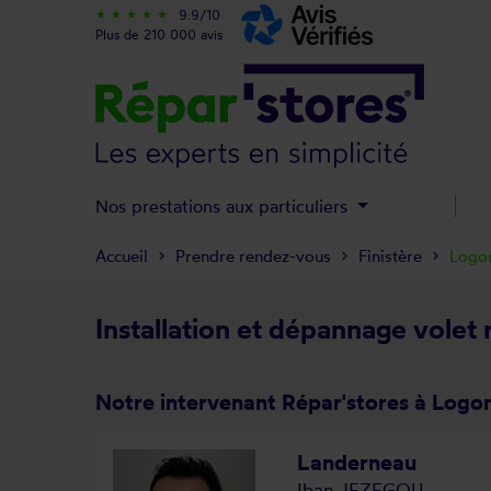
9.9/10
star_rate
star_rate
star_rate
star_rate
star_rate
Plus de 210 000 avis
Nos prestations aux particuliers
Accueil
Prendre rendez-vous
Finistère
Logo
Installation et dépannage volet
Notre intervenant Répar'stores à Logo
Landerneau
Iban JEZEGOU