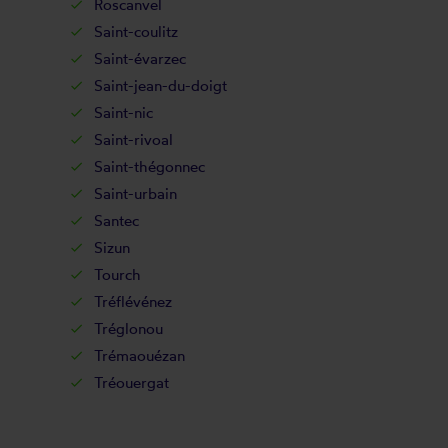
Roscanvel
Saint-coulitz
Saint-évarzec
Saint-jean-du-doigt
Saint-nic
Saint-rivoal
Saint-thégonnec
Saint-urbain
Santec
Sizun
Tourch
Tréflévénez
Tréglonou
Trémaouézan
Tréouergat