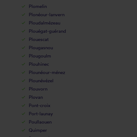
Plomelin
Plonéour-lanvern
Ploudalmézeau
Plouégat-guérand
Plouescat
Plougasnou
Plougoulm
Plouhinec
Plounéour-ménez
Plounévézel
Plouvorn
Plovan
Pont-croix
Port-launay
Poullaouen
Quimper