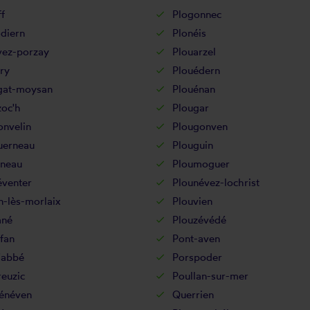
f
Plogonnec
diern
Plonéis
vez-porzay
Plouarzel
ry
Plouédern
gat-moysan
Plouénan
zoc'h
Plougar
onvelin
Plougonven
uerneau
Plouguin
gneau
Ploumoguer
éventer
Plounévez-lochrist
n-lès-morlaix
Plouvien
ané
Plouzévédé
fan
Pont-aven
'abbé
Porspoder
euzic
Poullan-sur-mer
énéven
Querrien