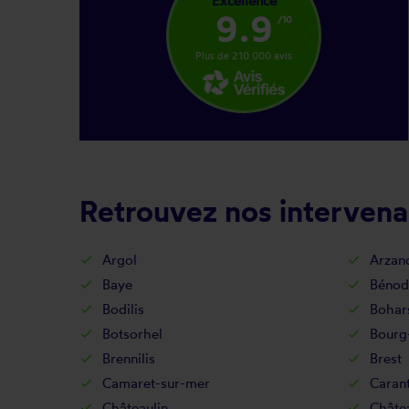
Excellence
9.9
/10
Plus de 210 000 avis
Retrouvez nos intervena
Argol
Arzan
Baye
Bénod
Bodilis
Bohar
Botsorhel
Bourg
Brennilis
Brest
Camaret-sur-mer
Caran
Châteaulin
Châte