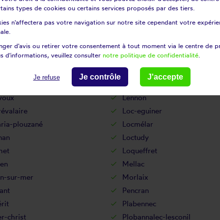
rneau
Landévennec
certains types de cookies ou certains services proposés par des tiers.
dal
Landudec
ies n'affectera pas votre navigation sur notre site cependant votre expérien
uarneau
Lanildut
ale.
dern
Lanneuffret
ger d'avis ou retirer votre consentement à tout moment via le centre de p
s d'informations, veuillez consulter
notre politique de confidentialité
.
oc
Laz
nquet
Le drennec
Je contrôle
J'accepte
Je refuse
h
Le ponthou
voux
Lennon
évalaire
Loc-eguiner
ria-plouzané
Locmélar
nan
Loctudy
het
Loqueffret
en
Mellac
n-sur-mer
Morlaix
ant
Pencran
rit
Plabennec
r-christ
Plobannalec-lesconil