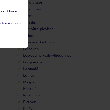
Landivisiau
Landunvez
ce utilisateur
Lanmeur
Lannilis
références des
Le cloître-pleyben
Le faou
Le relecq-kerhuon
Lesneven
Loc-eguiner-saint-thégonnec
Locquénolé
Locunolé
Lothey
Mespaul
Motreff
Penmarch
Pleuven
Ploéven