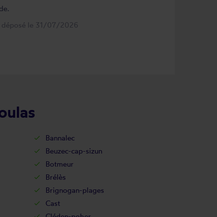
de.
s déposé le 31/07/2026
oulas
Bannalec
Beuzec-cap-sizun
Botmeur
Brélès
Brignogan-plages
Cast
Cléden-poher