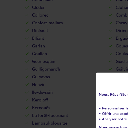
Cléder
Cloha
Collorec
Combr
Confort-meilars
Coray
Dinéault
Dirino
Elliant
Ergué
Garlan
Goues
Goulien
Goulv
Guerlesquin
Guicla
Guilligomarc'h
Guilvi
Guipavas
Guipr
Henvic
Hôpit
Ile-de-sein
Ile-mo
Nous, Répar'Store
Kergloff
Kerlaz
:
Kernouës
Kersa
• Personnaliser l
• Offrir une exp
La forêt-fouesnant
La ma
• Analyser notre 
Lampaul-plouarzel
Lampa
Nous respectons v