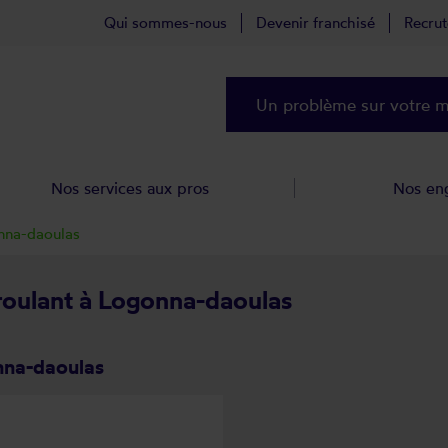
Qui sommes-nous
Devenir franchisé
Recru
Un problème sur votre ma
Nos services aux pros
Nos en
nna-daoulas
 roulant à Logonna-daoulas
nna-daoulas