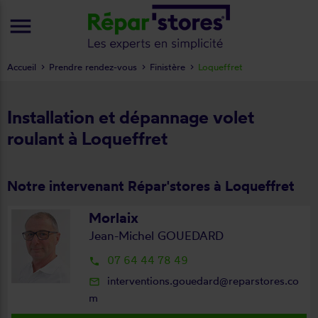
menu
Accueil
Prendre rendez-vous
Finistère
Loqueffret
Installation et dépannage volet
roulant à Loqueffret
Notre intervenant Répar'stores à Loqueffret
Morlaix
Jean-Michel GOUEDARD
07 64 44 78 49
local_phone
interventions.gouedard@reparstores.co
mail_outline
m