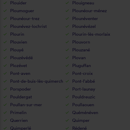
Plouider
Plouigneau
Ploumoguer
Plounéour-ménez
Plounéour-trez
Plounéventer
Plounévez-lochrist
Plounévézel
Plourin
Plourin-lès-morlaix
Plouvien
Plouvorn
Plouyé
Plouzané
Plouzévédé
Plovan
Plozévet
Pluguffan
Pont-aven
Pont-croix
Pont-de-buis-lès-quimerch
Pont-l'abbé
Porspoder
Port-launay
Pouldergat
Pouldreuzic
Poullan-sur-mer
Poullaouen
Primelin
Quéménéven
Querrien
Quimper
Quimperlé
Rédené