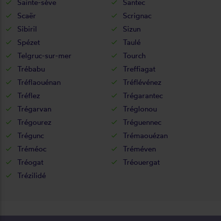
Sainte-sève
Santec
Scaër
Scrignac
Sibiril
Sizun
Spézet
Taulé
Telgruc-sur-mer
Tourch
Trébabu
Treffiagat
Tréflaouénan
Tréflévénez
Tréflez
Trégarantec
Trégarvan
Tréglonou
Trégourez
Tréguennec
Trégunc
Trémaouézan
Tréméoc
Tréméven
Tréogat
Tréouergat
Trézilidé