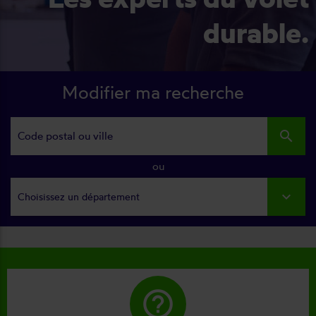
durable.
Modifier ma recherche
search
ou
Choisissez un département
help_outline