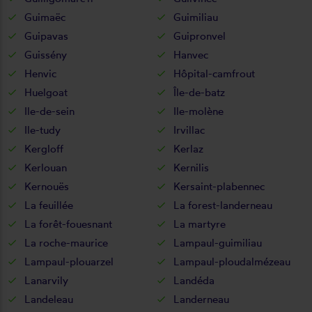
Guimaëc
Guimiliau
Guipavas
Guipronvel
Guissény
Hanvec
Henvic
Hôpital-camfrout
Huelgoat
Île-de-batz
Ile-de-sein
Ile-molène
Ile-tudy
Irvillac
Kergloff
Kerlaz
Kerlouan
Kernilis
Kernouës
Kersaint-plabennec
La feuillée
La forest-landerneau
La forêt-fouesnant
La martyre
La roche-maurice
Lampaul-guimiliau
Lampaul-plouarzel
Lampaul-ploudalmézeau
Lanarvily
Landéda
Landeleau
Landerneau