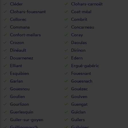
Cléder
Clohars-carnoët
Clohars-fouesnant
Coat-méal
Collorec
Combrit
Commana
Concarneau
Confort-meilars
Coray
Crozon
Daoulas
Dinéault
Dirinon
Douarnenez
Edern
Elliant
Ergué-gabéric
Esquibien
Fouesnant
Garlan
Gouesnach
Gouesnou
Gouézec
Goulien
Goulven
Gourlizon
Guengat
Guerlesquin
Guiclan
Guiler-sur-goyen
Guilers
Guilligomarc'h
Guilvinec