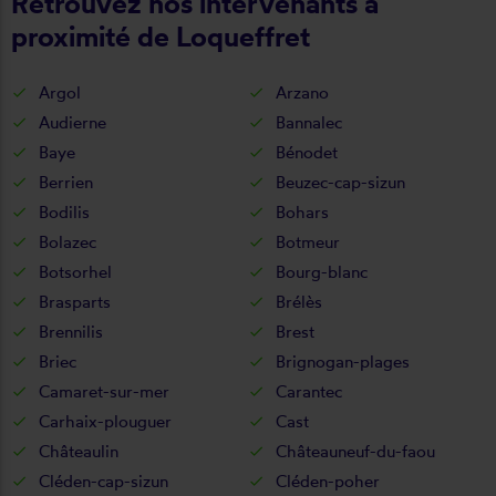
Retrouvez nos intervenants à
proximité de Loqueffret
Argol
Arzano
Audierne
Bannalec
Baye
Bénodet
Berrien
Beuzec-cap-sizun
Bodilis
Bohars
Bolazec
Botmeur
Botsorhel
Bourg-blanc
Brasparts
Brélès
Brennilis
Brest
Briec
Brignogan-plages
Camaret-sur-mer
Carantec
Carhaix-plouguer
Cast
Châteaulin
Châteauneuf-du-faou
Cléden-cap-sizun
Cléden-poher