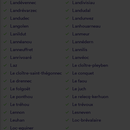
Landévennec
Landivisiau
Landrévarzec
Landudal
Landudec
Landunvez
Langolen
Lanhouarneau
Lanildut
Lanmeur
Lannéanou
Lannédern
Lanneuffret
Lannilis
Lanrivoaré
Lanvéoc
Laz
Le cloître-pleyben
Le cloître-saint-thégonnec
Le conquet
Le drennec
Le faou
Le folgoët
Le juch
Le ponthou
Le relecq-kerhuon
Le tréhou
Le trévoux
Lennon
Lesneven
Leuhan
Loc-brévalaire
Loc-eguiner