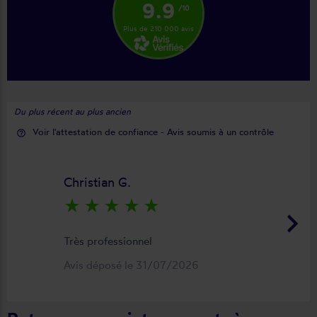
9.9
/10
Plus de 210 000 avis
Du plus récent au plus ancien
Voir l'attestation de confiance - Avis soumis à un contrôle
help_outline
Christian G.
star_rate
star_rate
star_rate
star_rate
star_rate
keyboard_arrow_right
Très professionnel
Avis déposé le 31/07/2026