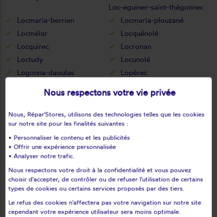
Loc-eguiner-saint-thégonnec
Locmaria-berrien
Locmaria-plouzané
Locmélar
Locquénolé
Locquirec
Locronan
Loctudy
Locunolé
Logonna-daoulas
Lopérec
Loperhet
Lothey
Nous respectons votre vie privée
Mahalon
Melgven
Mellac
Mespaul
Nous, Répar'Stores, utilisons des technologies telles que les cookies
sur notre site pour les finalités suivantes :
Milizac
Moëlan-sur-mer
Morlaix
Motreff
• Personnaliser le contenu et les publicités
• Offrir une expérience personnalisée
Névez
Ouessant
• Analyser notre trafic.
Pencran
Penmarch
Nous respectons votre droit à la confidentialité et vous pouvez
Peumerit
Peumérit
choisir d'accepter, de contrôler ou de refuser l'utilisation de certains
types de cookies ou certains services proposés par des tiers.
Plabennec
Pleuven
Le refus des cookies n'affectera pas votre navigation sur notre site
Pleyben
Pleyber-christ
cependant votre expérience utilisateur sera moins optimale.
Plobannalec-lesconil
Ploéven