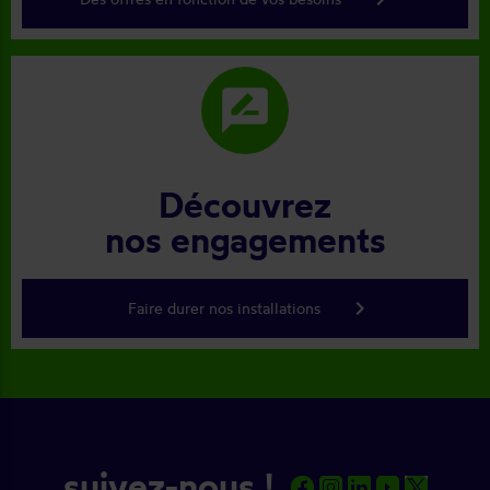
rate_review
Découvrez
nos engagements
keyboard_arrow_right
Faire durer nos installations
suivez-nous !