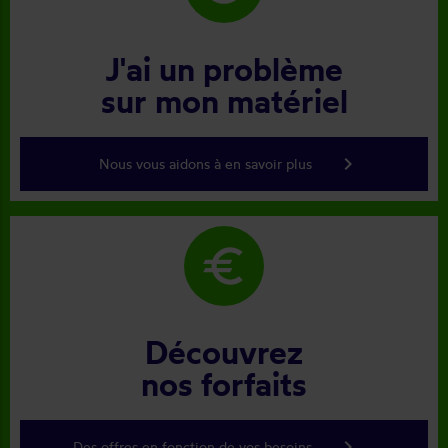
J'ai un problème
sur mon matériel
keyboard_arrow_right
Nous vous aidons à en savoir plus
euro
Découvrez
nos forfaits
keyboard_arrow_right
Des offres en fonction de vos besoins