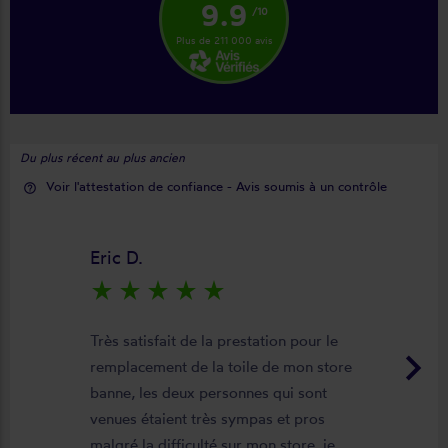
9.9
/10
Plus de 211 000 avis
Du plus récent au plus ancien
Voir l'attestation de confiance - Avis soumis à un contrôle
help_outline
Eric D.
star_rate
star_rate
star_rate
star_rate
star_rate
Très satisfait de la prestation pour le
keyboard_arrow_right
remplacement de la toile de mon store
banne, les deux personnes qui sont
venues étaient très sympas et pros
malgré la difficulté sur mon store, je