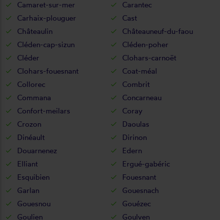
Camaret-sur-mer
Carantec
Carhaix-plouguer
Cast
Châteaulin
Châteauneuf-du-faou
Cléden-cap-sizun
Cléden-poher
Cléder
Clohars-carnoët
Clohars-fouesnant
Coat-méal
Collorec
Combrit
Commana
Concarneau
Confort-meilars
Coray
Crozon
Daoulas
Dinéault
Dirinon
Douarnenez
Edern
Elliant
Ergué-gabéric
Esquibien
Fouesnant
Garlan
Gouesnach
Gouesnou
Gouézec
Goulien
Goulven