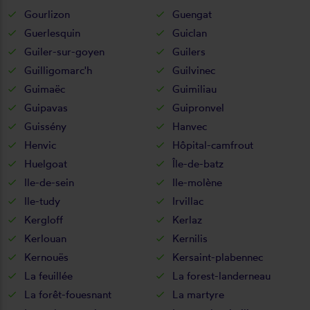
Gourlizon
Guengat
Guerlesquin
Guiclan
Guiler-sur-goyen
Guilers
Guilligomarc'h
Guilvinec
Guimaëc
Guimiliau
Guipavas
Guipronvel
Guissény
Hanvec
Henvic
Hôpital-camfrout
Huelgoat
Île-de-batz
Ile-de-sein
Ile-molène
Ile-tudy
Irvillac
Kergloff
Kerlaz
Kerlouan
Kernilis
Kernouës
Kersaint-plabennec
La feuillée
La forest-landerneau
La forêt-fouesnant
La martyre