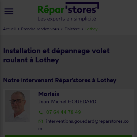
menu
Accueil
Prendre rendez-vous
Finistère
Lothey
Installation et dépannage volet
roulant à Lothey
Notre intervenant Répar'stores à Lothey
Morlaix
Jean-Michel GOUEDARD
07 64 44 78 49
local_phone
interventions.gouedard@reparstores.co
mail_outline
m