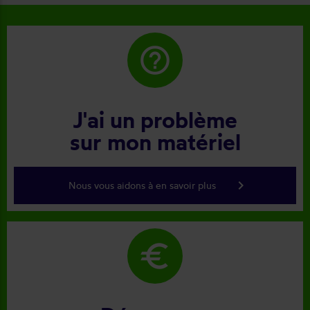
help_outline
J'ai un problème
sur mon matériel
keyboard_arrow_right
Nous vous aidons à en savoir plus
euro