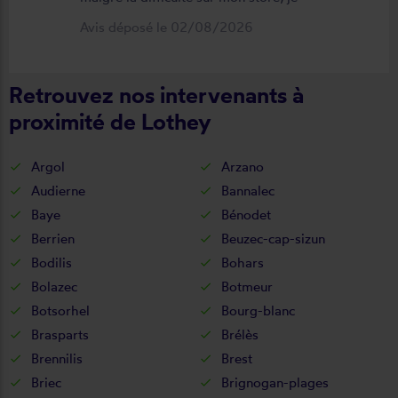
suis satisfait du résultat et du
Avis déposé le 02/08/2026
déroulement de cette opération, devis,
commande, délai qualité de la toile et
Retrouvez nos intervenants à
de la pose je recommande ????
proximité de Lothey
Argol
Arzano
Audierne
Bannalec
Baye
Bénodet
Berrien
Beuzec-cap-sizun
Bodilis
Bohars
Bolazec
Botmeur
Botsorhel
Bourg-blanc
Brasparts
Brélès
Brennilis
Brest
Briec
Brignogan-plages