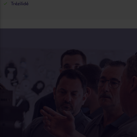
Trézilidé