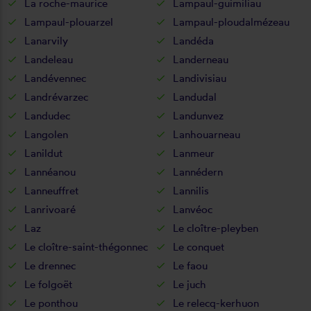
La roche-maurice
Lampaul-guimiliau
Lampaul-plouarzel
Lampaul-ploudalmézeau
Lanarvily
Landéda
Landeleau
Landerneau
Landévennec
Landivisiau
Landrévarzec
Landudal
Landudec
Landunvez
Langolen
Lanhouarneau
Lanildut
Lanmeur
Lannéanou
Lannédern
Lanneuffret
Lannilis
Lanrivoaré
Lanvéoc
Laz
Le cloître-pleyben
Le cloître-saint-thégonnec
Le conquet
Le drennec
Le faou
Le folgoët
Le juch
Le ponthou
Le relecq-kerhuon