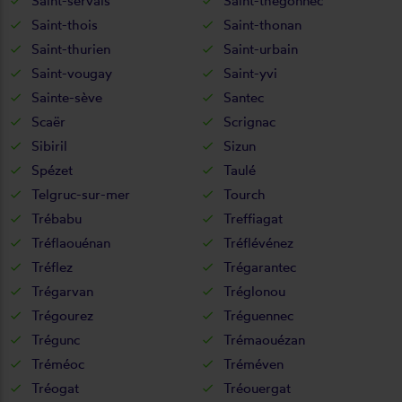
Saint-servais
Saint-thégonnec
Saint-thois
Saint-thonan
Saint-thurien
Saint-urbain
Saint-vougay
Saint-yvi
Sainte-sève
Santec
Scaër
Scrignac
Sibiril
Sizun
Spézet
Taulé
Telgruc-sur-mer
Tourch
Trébabu
Treffiagat
Tréflaouénan
Tréflévénez
Tréflez
Trégarantec
Trégarvan
Tréglonou
Trégourez
Tréguennec
Trégunc
Trémaouézan
Tréméoc
Tréméven
Tréogat
Tréouergat