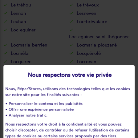
Le tréhou
Le trévoux
Lennon
Lesneven
Leuhan
Loc-brévalaire
Loc-eguiner
Loc-eguiner-saint-thégonnec
Locmaria-berrien
Locmaria-plouzané
Locmélar
Locquénolé
Locquirec
Locronan
Loctudy
Locunolé
Nous respectons votre vie privée
Logonna-daoulas
Lopérec
Loperhet
Loqueffret
Nous, Répar'Stores, utilisons des technologies telles que les cookies
Mahalon
Melgven
sur notre site pour les finalités suivantes :
Mellac
Mespaul
• Personnaliser le contenu et les publicités
• Offrir une expérience personnalisée
Milizac
Moëlan-sur-mer
• Analyser notre trafic.
Morlaix
Motreff
Nous respectons votre droit à la confidentialité et vous pouvez
Névez
Ouessant
choisir d'accepter, de contrôler ou de refuser l'utilisation de certains
types de cookies ou certains services proposés par des tiers.
Pencran
Penmarch