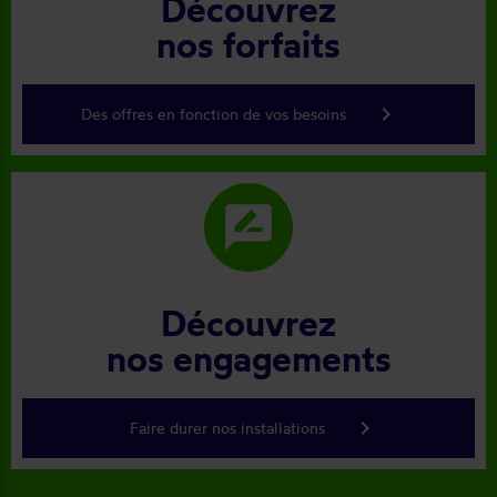
Découvrez
nos forfaits
keyboard_arrow_right
Des offres en fonction de vos besoins
rate_review
Découvrez
nos engagements
keyboard_arrow_right
Faire durer nos installations