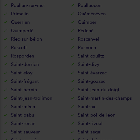
Poullan-sur-mer
Poullaouen
Primelin
Quéménéven
Querrien
Quimper
Quimperlé
Rédené
Riec-sur-bélon
Roscanvel
Roscoff
Rosnoën
Rosporden
Saint-coulitz
Saint-derrien
Saint-divy
Saint-eloy
Saint-évarzec
Saint-frégant
Saint-goazec
Saint-hernin
Saint-jean-du-doigt
Saint-jean-trolimon
Saint-martin-des-champs
Saint-méen
Saint-nic
Saint-pabu
Saint-pol-de-léon
Saint-renan
Saint-rivoal
Saint-sauveur
Saint-ségal