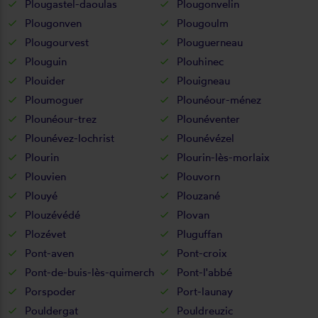
Plougastel-daoulas
Plougonvelin
Plougonven
Plougoulm
Plougourvest
Plouguerneau
Plouguin
Plouhinec
Plouider
Plouigneau
Ploumoguer
Plounéour-ménez
Plounéour-trez
Plounéventer
Plounévez-lochrist
Plounévézel
Plourin
Plourin-lès-morlaix
Plouvien
Plouvorn
Plouyé
Plouzané
Plouzévédé
Plovan
Plozévet
Pluguffan
Pont-aven
Pont-croix
Pont-de-buis-lès-quimerch
Pont-l'abbé
Porspoder
Port-launay
Pouldergat
Pouldreuzic