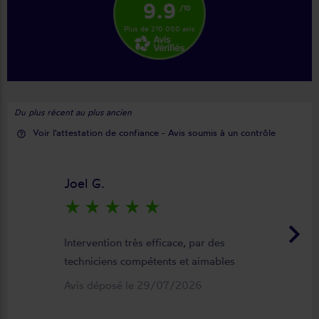
9.9
/10
Plus de 210 000 avis
Du plus récent au plus ancien
Voir l'attestation de confiance - Avis soumis à un contrôle
help_outline
Joel G.
star_rate
star_rate
star_rate
star_rate
star_rate
keyboard_arrow_right
Intervention très efficace, par des
techniciens compétents et aimables
Avis déposé le 29/07/2026