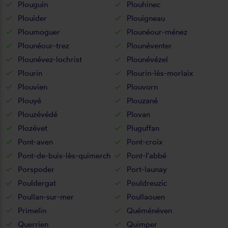
Plouguin
Plouhinec
Plouider
Plouigneau
Ploumoguer
Plounéour-ménez
Plounéour-trez
Plounéventer
Plounévez-lochrist
Plounévézel
Plourin
Plourin-lès-morlaix
Plouvien
Plouvorn
Plouyé
Plouzané
Plouzévédé
Plovan
Plozévet
Pluguffan
Pont-aven
Pont-croix
Pont-de-buis-lès-quimerch
Pont-l'abbé
Porspoder
Port-launay
Pouldergat
Pouldreuzic
Poullan-sur-mer
Poullaouen
Primelin
Quéménéven
Querrien
Quimper