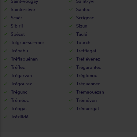
Saint-vougay
Saint-yvi
Sainte-sève
Santec
Scaër
Scrignac
Sibiril
Sizun
Spézet
Taulé
Telgruc-sur-mer
Tourch
Trébabu
Treffiagat
Tréflaouénan
Tréflévénez
Tréflez
Trégarantec
Trégarvan
Tréglonou
Trégourez
Tréguennec
Trégunc
Trémaouézan
Tréméoc
Tréméven
Tréogat
Tréouergat
Trézilidé