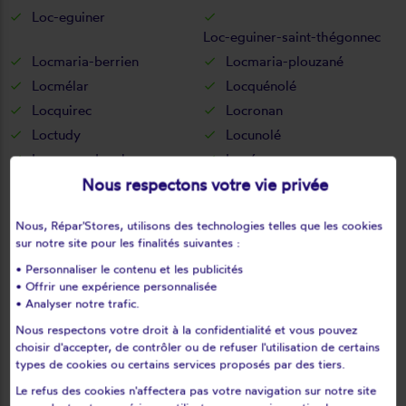
Loc-eguiner
Loc-eguiner-saint-thégonnec
Locmaria-berrien
Locmaria-plouzané
Locmélar
Locquénolé
Locquirec
Locronan
Loctudy
Locunolé
Logonna-daoulas
Lopérec
Nous respectons votre vie privée
Loperhet
Loqueffret
Lothey
Mahalon
Nous, Répar'Stores, utilisons des technologies telles que les cookies
Melgven
Mespaul
sur notre site pour les finalités suivantes :
Milizac
Moëlan-sur-mer
• Personnaliser le contenu et les publicités
Morlaix
Motreff
• Offrir une expérience personnalisée
• Analyser notre trafic.
Névez
Ouessant
Pencran
Penmarch
Nous respectons votre droit à la confidentialité et vous pouvez
choisir d'accepter, de contrôler ou de refuser l'utilisation de certains
Peumerit
Peumérit
types de cookies ou certains services proposés par des tiers.
Plabennec
Pleuven
Le refus des cookies n'affectera pas votre navigation sur notre site
Pleyben
Pleyber-christ