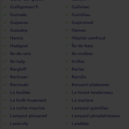
Guilligomarc'h
Guilvinec
Guimaëc
Guimiliau
Guipavas
Guipronvel
Guissény
Hanvec
Henvic
Hôpital-camfrout
Huelgoat
Île-de-batz
Ile-de-sein
Ile-molène
Ile-tudy
Irvillac
Kergloff
Kerlaz
Kerlouan
Kernilis
Kernouës
Kersaint-plabennec
La feuillée
La forest-landerneau
La forêt-fouesnant
La martyre
La roche-maurice
Lampaul-guimiliau
Lampaul-plouarzel
Lampaul-ploudalmézeau
Lanarvily
Landéda