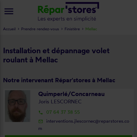
menu
Accueil
Prendre rendez-vous
Finistère
Mellac
Installation et dépannage volet
roulant à Mellac
Notre intervenant Répar'stores à Mellac
Quimperlé/Concarneau
Joris LESCORNEC
07 64 37 38 55
local_phone
interventions.jlescornec@reparstores.co
mail_outline
m