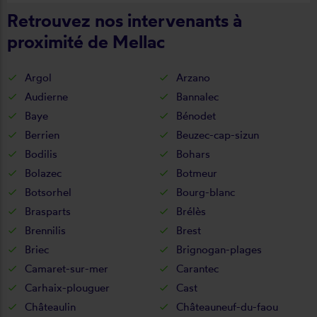
Retrouvez nos intervenants à
proximité de Mellac
Argol
Arzano
Audierne
Bannalec
Baye
Bénodet
Berrien
Beuzec-cap-sizun
Bodilis
Bohars
Bolazec
Botmeur
Botsorhel
Bourg-blanc
Brasparts
Brélès
Brennilis
Brest
Briec
Brignogan-plages
Camaret-sur-mer
Carantec
Carhaix-plouguer
Cast
Châteaulin
Châteauneuf-du-faou