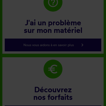
help_outline
J'ai un problème
sur mon matériel
keyboard_arrow_right
Nous vous aidons à en savoir plus
euro
Découvrez
nos forfaits