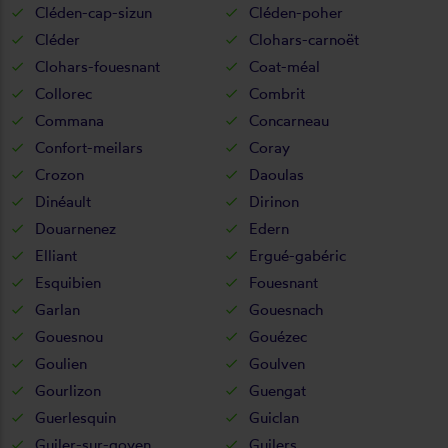
Cléden-cap-sizun
Cléden-poher
Cléder
Clohars-carnoët
Clohars-fouesnant
Coat-méal
Collorec
Combrit
Commana
Concarneau
Confort-meilars
Coray
Crozon
Daoulas
Dinéault
Dirinon
Douarnenez
Edern
Elliant
Ergué-gabéric
Esquibien
Fouesnant
Garlan
Gouesnach
Gouesnou
Gouézec
Goulien
Goulven
Gourlizon
Guengat
Guerlesquin
Guiclan
Guiler-sur-goyen
Guilers