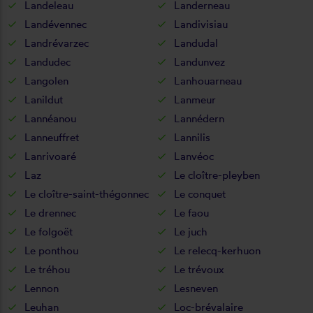
Landeleau
Landerneau
Landévennec
Landivisiau
Landrévarzec
Landudal
Landudec
Landunvez
Langolen
Lanhouarneau
Lanildut
Lanmeur
Lannéanou
Lannédern
Lanneuffret
Lannilis
Lanrivoaré
Lanvéoc
Laz
Le cloître-pleyben
Le cloître-saint-thégonnec
Le conquet
Le drennec
Le faou
Le folgoët
Le juch
Le ponthou
Le relecq-kerhuon
Le tréhou
Le trévoux
Lennon
Lesneven
Leuhan
Loc-brévalaire