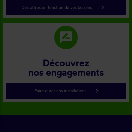
keyboard_arrow_right
Des offres en fonction de vos besoins
rate_review
Découvrez
nos engagements
keyboard_arrow_right
Faire durer nos installations