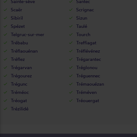
Sainte-sève
Santec
Scaër
Scrignac
Sibiril
Sizun
Spézet
Taulé
Telgruc-sur-mer
Tourch
Trébabu
Treffiagat
Tréflaouénan
Tréflévénez
Tréflez
Trégarantec
Trégarvan
Tréglonou
Trégourez
Tréguennec
Trégunc
Trémaouézan
Tréméoc
Tréméven
Tréogat
Tréouergat
Trézilidé