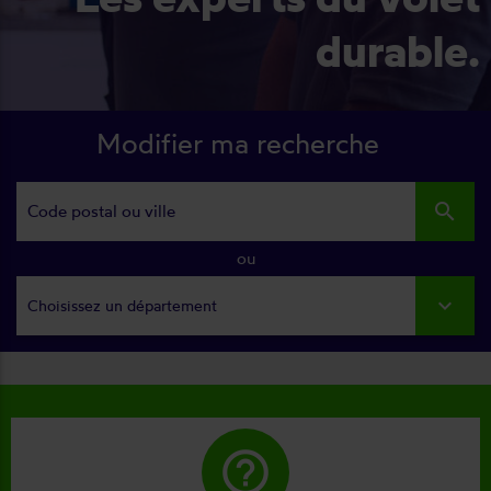
durable.
Modifier ma recherche
search
ou
Choisissez un département
help_outline