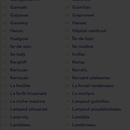
Guimaëc
Guimiliau
Guipavas
Guipronvel
Guissény
Hanvec
Henvic
Hôpital-camfrout
Huelgoat
Île-de-batz
Ile-de-sein
Ile-molène
Ile-tudy
Irvillac
Kergloff
Kerlaz
Kerlouan
Kernilis
Kernouës
Kersaint-plabennec
La feuillée
La forest-landerneau
La forêt-fouesnant
La martyre
La roche-maurice
Lampaul-guimiliau
Lampaul-plouarzel
Lampaul-ploudalmézeau
Lanarvily
Landéda
Landeleau
Landerneau