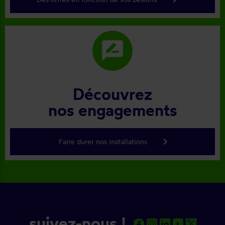
rate_review
Découvrez
nos engagements
keyboard_arrow_right
Faire durer nos installations
suivez-nous !