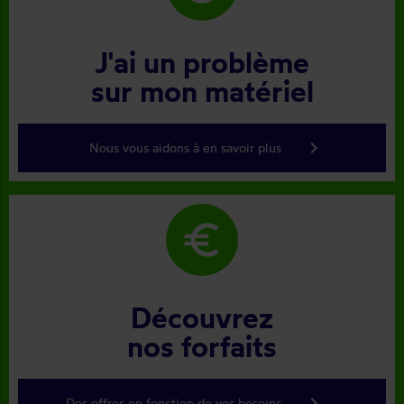
J'ai un problème
sur mon matériel
keyboard_arrow_right
Nous vous aidons à en savoir plus
euro
Découvrez
nos forfaits
keyboard_arrow_right
Des offres en fonction de vos besoins