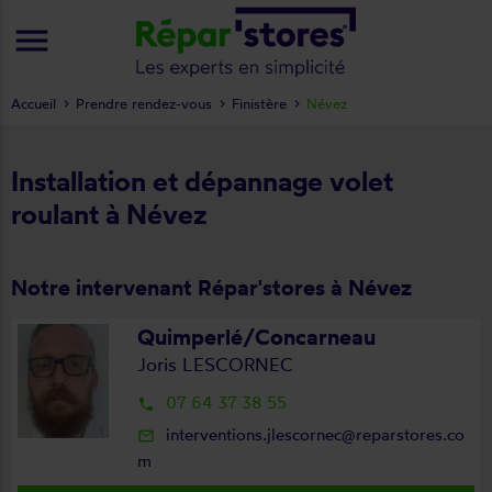
menu
Accueil
Prendre rendez-vous
Finistère
Névez
Installation et dépannage volet
roulant à Névez
Notre intervenant Répar'stores à Névez
Quimperlé/Concarneau
Joris LESCORNEC
07 64 37 38 55
local_phone
interventions.jlescornec@reparstores.co
mail_outline
m