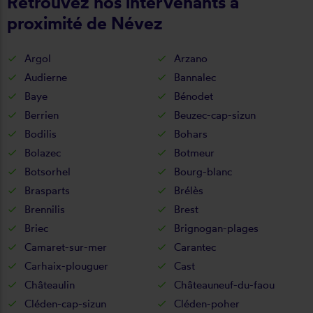
Retrouvez nos intervenants à
proximité de Névez
Argol
Arzano
Audierne
Bannalec
Baye
Bénodet
Berrien
Beuzec-cap-sizun
Bodilis
Bohars
Bolazec
Botmeur
Botsorhel
Bourg-blanc
Brasparts
Brélès
Brennilis
Brest
Briec
Brignogan-plages
Camaret-sur-mer
Carantec
Carhaix-plouguer
Cast
Châteaulin
Châteauneuf-du-faou
Cléden-cap-sizun
Cléden-poher