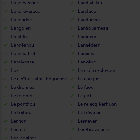
Landévennec
Landivisiau
Landrévarzec
Landudal
Landudec
Landunvez
Langolen
Lanhouarneau
Lanildut
Lanmeur
Lannéanou
Lannédern
Lanneuffret
Lannilis
Lanrivoaré
Lanvéoc
Laz
Le cloître-pleyben
Le cloître-saint-thégonnec
Le conquet
Le drennec
Le faou
Le folgoët
Le juch
Le ponthou
Le relecq-kerhuon
Le tréhou
Le trévoux
Lennon
Lesneven
Leuhan
Loc-brévalaire
Loc-eguiner