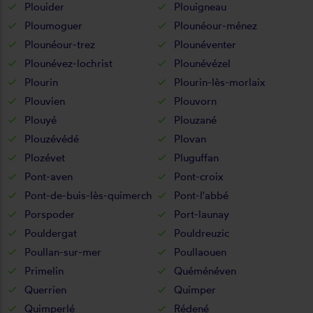
Plouider
Plouigneau
Ploumoguer
Plounéour-ménez
Plounéour-trez
Plounéventer
Plounévez-lochrist
Plounévézel
Plourin
Plourin-lès-morlaix
Plouvien
Plouvorn
Plouyé
Plouzané
Plouzévédé
Plovan
Plozévet
Pluguffan
Pont-aven
Pont-croix
Pont-de-buis-lès-quimerch
Pont-l'abbé
Porspoder
Port-launay
Pouldergat
Pouldreuzic
Poullan-sur-mer
Poullaouen
Primelin
Quéménéven
Querrien
Quimper
Quimperlé
Rédené