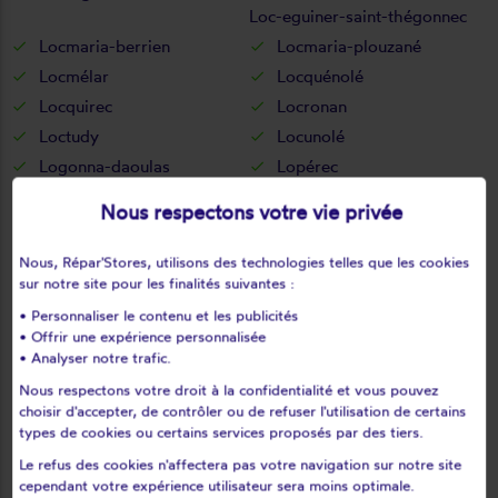
Loc-eguiner-saint-thégonnec
Locmaria-berrien
Locmaria-plouzané
Locmélar
Locquénolé
Locquirec
Locronan
Loctudy
Locunolé
Logonna-daoulas
Lopérec
Loperhet
Loqueffret
Nous respectons votre vie privée
Lothey
Mahalon
Melgven
Mellac
Nous, Répar'Stores, utilisons des technologies telles que les cookies
sur notre site pour les finalités suivantes :
Mespaul
Milizac
Moëlan-sur-mer
Morlaix
• Personnaliser le contenu et les publicités
• Offrir une expérience personnalisée
Motreff
Ouessant
• Analyser notre trafic.
Pencran
Penmarch
Nous respectons votre droit à la confidentialité et vous pouvez
Peumerit
Peumérit
choisir d'accepter, de contrôler ou de refuser l'utilisation de certains
types de cookies ou certains services proposés par des tiers.
Plabennec
Pleuven
Le refus des cookies n'affectera pas votre navigation sur notre site
Pleyben
Pleyber-christ
cependant votre expérience utilisateur sera moins optimale.
Plobannalec-lesconil
Ploéven