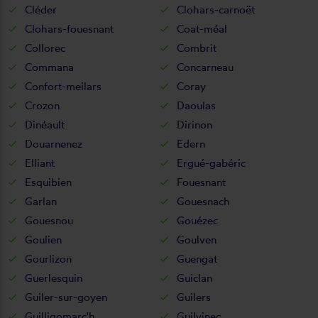
Cléder
Clohars-carnoët
Clohars-fouesnant
Coat-méal
Collorec
Combrit
Commana
Concarneau
Confort-meilars
Coray
Crozon
Daoulas
Dinéault
Dirinon
Douarnenez
Edern
Elliant
Ergué-gabéric
Esquibien
Fouesnant
Garlan
Gouesnach
Gouesnou
Gouézec
Goulien
Goulven
Gourlizon
Guengat
Guerlesquin
Guiclan
Guiler-sur-goyen
Guilers
Guilligomarc'h
Guilvinec