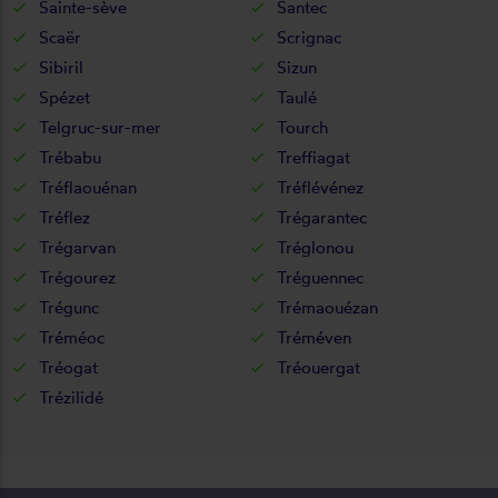
Sainte-sève
Santec
Scaër
Scrignac
Sibiril
Sizun
Spézet
Taulé
Telgruc-sur-mer
Tourch
Trébabu
Treffiagat
Tréflaouénan
Tréflévénez
Tréflez
Trégarantec
Trégarvan
Tréglonou
Trégourez
Tréguennec
Trégunc
Trémaouézan
Tréméoc
Tréméven
Tréogat
Tréouergat
Trézilidé