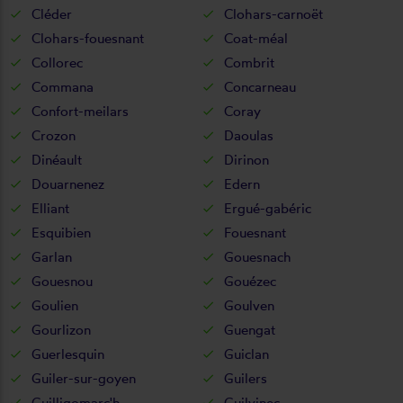
Cléder
Clohars-carnoët
Clohars-fouesnant
Coat-méal
Collorec
Combrit
Commana
Concarneau
Confort-meilars
Coray
Crozon
Daoulas
Dinéault
Dirinon
Douarnenez
Edern
Elliant
Ergué-gabéric
Esquibien
Fouesnant
Garlan
Gouesnach
Gouesnou
Gouézec
Goulien
Goulven
Gourlizon
Guengat
Guerlesquin
Guiclan
Guiler-sur-goyen
Guilers
Guilligomarc'h
Guilvinec