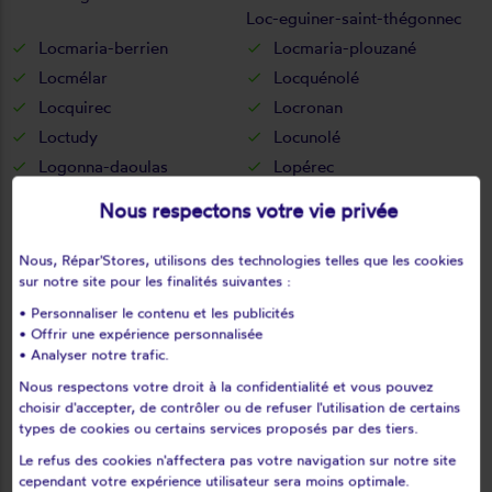
Loc-eguiner-saint-thégonnec
Locmaria-berrien
Locmaria-plouzané
Locmélar
Locquénolé
Locquirec
Locronan
Loctudy
Locunolé
Logonna-daoulas
Lopérec
Loperhet
Loqueffret
Nous respectons votre vie privée
Lothey
Mahalon
Melgven
Mellac
Nous, Répar'Stores, utilisons des technologies telles que les cookies
sur notre site pour les finalités suivantes :
Mespaul
Milizac
• Personnaliser le contenu et les publicités
Moëlan-sur-mer
Morlaix
• Offrir une expérience personnalisée
Motreff
Névez
• Analyser notre trafic.
Ouessant
Pencran
Nous respectons votre droit à la confidentialité et vous pouvez
Peumerit
Peumérit
choisir d'accepter, de contrôler ou de refuser l'utilisation de certains
types de cookies ou certains services proposés par des tiers.
Plabennec
Pleuven
Le refus des cookies n'affectera pas votre navigation sur notre site
Pleyben
Pleyber-christ
cependant votre expérience utilisateur sera moins optimale.