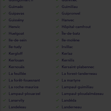
Guimaëc
Guimiliau
Guipavas
Guipronvel
Guissény
Hanvec
Henvic
Hôpital-camfrout
Huelgoat
Île-de-batz
Ile-de-sein
Ile-molène
Ile-tudy
Irvillac
Kergloff
Kerlaz
Kerlouan
Kernilis
Kernouës
Kersaint-plabennec
La feuillée
La forest-landerneau
La forêt-fouesnant
La martyre
La roche-maurice
Lampaul-guimiliau
Lampaul-plouarzel
Lampaul-ploudalmézeau
Lanarvily
Landéda
Landeleau
Landerneau