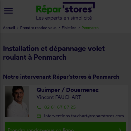
menu
Accueil
Prendre rendez-vous
Finistère
Penmarch
Installation et dépannage volet
roulant à Penmarch
Notre intervenant Répar'stores à Penmarch
Quimper / Douarnenez
Vincent FAUCHART
02 61 67 07 25
local_phone
interventions.fauchart@reparstores.com
mail_outline
keyboard_arrow_right
Prendre rendez-vous en ligne