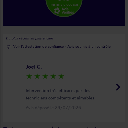
Plus de 210 000 avis
Du plus récent au plus ancien
Voir l'attestation de confiance - Avis soumis à un contrôle
help_outline
Joel G.
star_rate
star_rate
star_rate
star_rate
star_rate
keyboard_arrow_right
Intervention très efficace, par des
techniciens compétents et aimables
Avis déposé le 29/07/2026