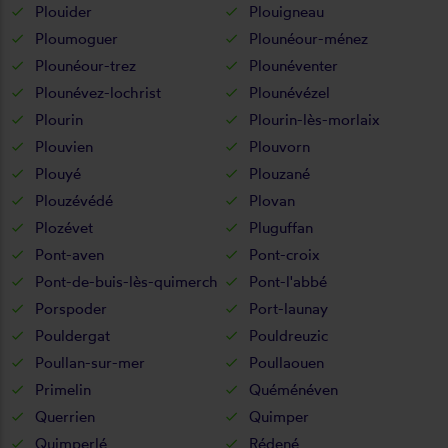
Plouider
Plouigneau
Ploumoguer
Plounéour-ménez
Plounéour-trez
Plounéventer
Plounévez-lochrist
Plounévézel
Plourin
Plourin-lès-morlaix
Plouvien
Plouvorn
Plouyé
Plouzané
Plouzévédé
Plovan
Plozévet
Pluguffan
Pont-aven
Pont-croix
Pont-de-buis-lès-quimerch
Pont-l'abbé
Porspoder
Port-launay
Pouldergat
Pouldreuzic
Poullan-sur-mer
Poullaouen
Primelin
Quéménéven
Querrien
Quimper
Quimperlé
Rédené