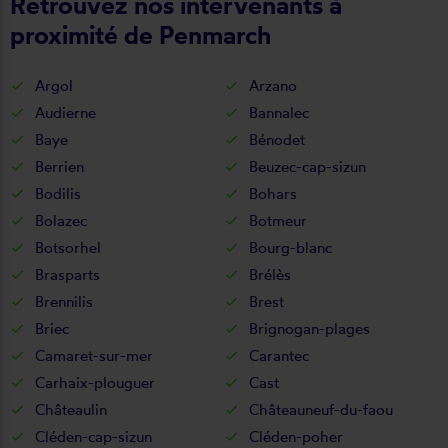
Retrouvez nos intervenants à
proximité de Penmarch
Argol
Arzano
Audierne
Bannalec
Baye
Bénodet
Berrien
Beuzec-cap-sizun
Bodilis
Bohars
Bolazec
Botmeur
Botsorhel
Bourg-blanc
Brasparts
Brélès
Brennilis
Brest
Briec
Brignogan-plages
Camaret-sur-mer
Carantec
Carhaix-plouguer
Cast
Châteaulin
Châteauneuf-du-faou
Cléden-cap-sizun
Cléden-poher