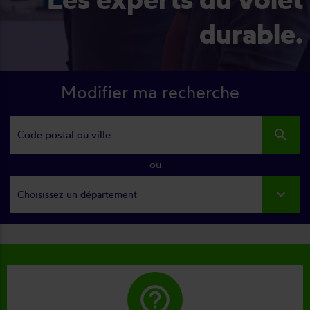
durable.
Modifier ma recherche
search
ou
Choisissez un département
help_outline