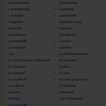
Landévennec
Landivisiau
Landrévarzec
Landudal
Landudec
Landunvez
Langolen
Lanhouarneau
Lanildut
Lanmeur
Lannéanou
Lannédern
Lanneuffret
Lannilis
Lanrivoaré
Lanvéoc
Laz
Le cloître-pleyben
Le cloître-saint-thégonnec
Le conquet
Le drennec
Le faou
Le folgoët
Le juch
Le ponthou
Le relecq-kerhuon
Le tréhou
Le trévoux
Lennon
Lesneven
Leuhan
Loc-brévalaire
Loc-eguiner