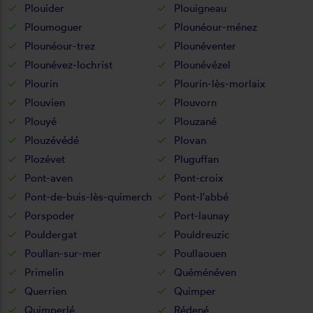
Plouider
Plouigneau
Ploumoguer
Plounéour-ménez
Plounéour-trez
Plounéventer
Plounévez-lochrist
Plounévézel
Plourin
Plourin-lès-morlaix
Plouvien
Plouvorn
Plouyé
Plouzané
Plouzévédé
Plovan
Plozévet
Pluguffan
Pont-aven
Pont-croix
Pont-de-buis-lès-quimerch
Pont-l'abbé
Porspoder
Port-launay
Pouldergat
Pouldreuzic
Poullan-sur-mer
Poullaouen
Primelin
Quéménéven
Querrien
Quimper
Quimperlé
Rédené