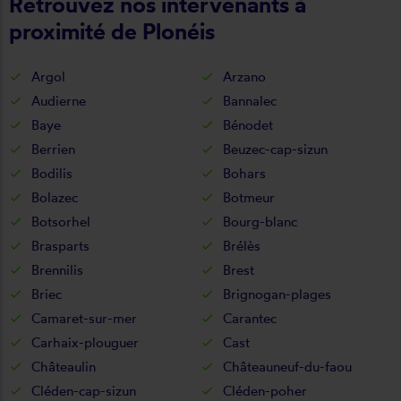
Retrouvez nos intervenants à
proximité de Plonéis
Argol
Arzano
Audierne
Bannalec
Baye
Bénodet
Berrien
Beuzec-cap-sizun
Bodilis
Bohars
Bolazec
Botmeur
Botsorhel
Bourg-blanc
Brasparts
Brélès
Brennilis
Brest
Briec
Brignogan-plages
Camaret-sur-mer
Carantec
Carhaix-plouguer
Cast
Châteaulin
Châteauneuf-du-faou
Cléden-cap-sizun
Cléden-poher