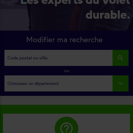
durable.
Modifier ma recherche
search
ou
Choisissez un département
help_outline