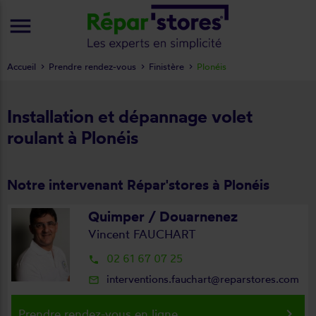
menu
Accueil
Prendre rendez-vous
Finistère
Plonéis
Installation et dépannage volet
roulant à Plonéis
Notre intervenant Répar'stores à Plonéis
Quimper / Douarnenez
Vincent FAUCHART
02 61 67 07 25
local_phone
interventions.fauchart@reparstores.com
mail_outline
keyboard_arrow_right
Prendre rendez-vous en ligne