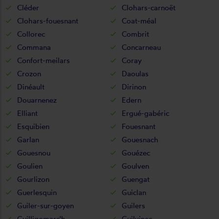
Cléder
Clohars-carnoët
Clohars-fouesnant
Coat-méal
Collorec
Combrit
Commana
Concarneau
Confort-meilars
Coray
Crozon
Daoulas
Dinéault
Dirinon
Douarnenez
Edern
Elliant
Ergué-gabéric
Esquibien
Fouesnant
Garlan
Gouesnach
Gouesnou
Gouézec
Goulien
Goulven
Gourlizon
Guengat
Guerlesquin
Guiclan
Guiler-sur-goyen
Guilers
Guilligomarc'h
Guilvinec