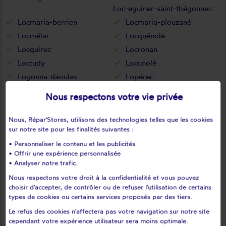
Loc-eguiner-saint-thégonnec
Locmaria-berrien
Locmaria-plouzané
Locmélar
Locquénolé
Locquirec
Locronan
Loctudy
Locunolé
Logonna-daoulas
Lopérec
Loperhet
Loqueffret
Nous respectons votre vie privée
Lothey
Mahalon
Melgven
Mellac
Nous, Répar'Stores, utilisons des technologies telles que les cookies
sur notre site pour les finalités suivantes :
Mespaul
Milizac
• Personnaliser le contenu et les publicités
Moëlan-sur-mer
Morlaix
• Offrir une expérience personnalisée
Motreff
Névez
• Analyser notre trafic.
Ouessant
Pencran
Nous respectons votre droit à la confidentialité et vous pouvez
Penmarch
Peumerit
choisir d'accepter, de contrôler ou de refuser l'utilisation de certains
types de cookies ou certains services proposés par des tiers.
Peumérit
Plabennec
Le refus des cookies n'affectera pas votre navigation sur notre site
Pleuven
Pleyben
cependant votre expérience utilisateur sera moins optimale.