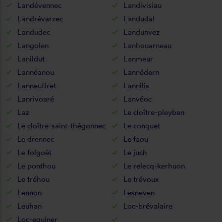
Landévennec
Landivisiau
Landrévarzec
Landudal
Landudec
Landunvez
Langolen
Lanhouarneau
Lanildut
Lanmeur
Lannéanou
Lannédern
Lanneuffret
Lannilis
Lanrivoaré
Lanvéoc
Laz
Le cloître-pleyben
Le cloître-saint-thégonnec
Le conquet
Le drennec
Le faou
Le folgoët
Le juch
Le ponthou
Le relecq-kerhuon
Le tréhou
Le trévoux
Lennon
Lesneven
Leuhan
Loc-brévalaire
Loc-eguiner