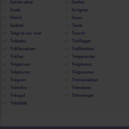
Sainte-sève
Santec
Scaër
Scrignac
Sibiril
Sizun
Spézet
Taulé
Telgruc-sur-mer
Tourch
Trébabu
Treffiagat
Tréflaouénan
Tréflévénez
Tréflez
Trégarantec
Trégarvan
Tréglonou
Trégourez
Tréguennec
Trégunc
Trémaouézan
Tréméoc
Tréméven
Tréogat
Tréouergat
Trézilidé