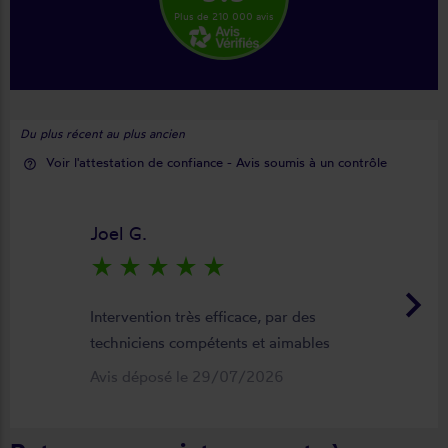
Plus de 210 000 avis
Du plus récent au plus ancien
Voir l'attestation de confiance - Avis soumis à un contrôle
help_outline
Joel G.
star_rate
star_rate
star_rate
star_rate
star_rate
keyboard_arrow_right
Intervention très efficace, par des
techniciens compétents et aimables
Avis déposé le 29/07/2026