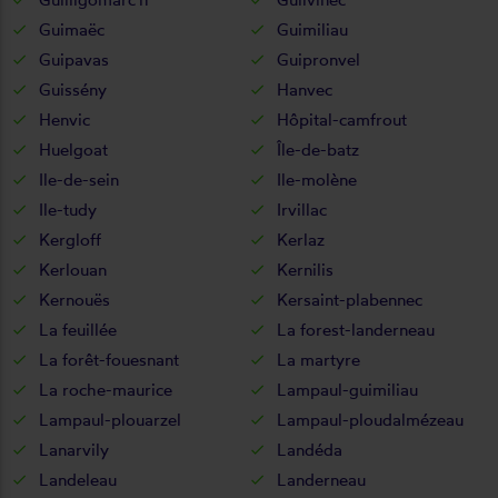
Guimaëc
Guimiliau
Guipavas
Guipronvel
Guissény
Hanvec
Henvic
Hôpital-camfrout
Huelgoat
Île-de-batz
Ile-de-sein
Ile-molène
Ile-tudy
Irvillac
Kergloff
Kerlaz
Kerlouan
Kernilis
Kernouës
Kersaint-plabennec
La feuillée
La forest-landerneau
La forêt-fouesnant
La martyre
La roche-maurice
Lampaul-guimiliau
Lampaul-plouarzel
Lampaul-ploudalmézeau
Lanarvily
Landéda
Landeleau
Landerneau