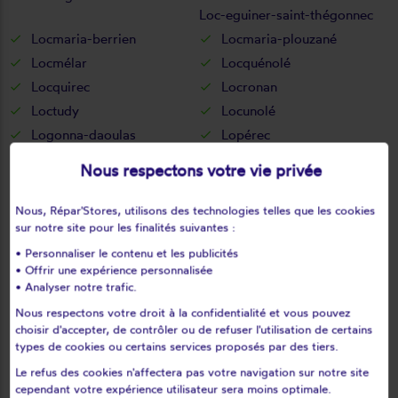
Loc-eguiner-saint-thégonnec
Locmaria-berrien
Locmaria-plouzané
Locmélar
Locquénolé
Locquirec
Locronan
Loctudy
Locunolé
Logonna-daoulas
Lopérec
Loperhet
Loqueffret
Nous respectons votre vie privée
Lothey
Mahalon
Melgven
Mellac
Nous, Répar'Stores, utilisons des technologies telles que les cookies
sur notre site pour les finalités suivantes :
Mespaul
Milizac
• Personnaliser le contenu et les publicités
Moëlan-sur-mer
Morlaix
• Offrir une expérience personnalisée
Motreff
Névez
• Analyser notre trafic.
Ouessant
Pencran
Nous respectons votre droit à la confidentialité et vous pouvez
Penmarch
Peumerit
choisir d'accepter, de contrôler ou de refuser l'utilisation de certains
types de cookies ou certains services proposés par des tiers.
Peumérit
Plabennec
Le refus des cookies n'affectera pas votre navigation sur notre site
Pleuven
Pleyben
cependant votre expérience utilisateur sera moins optimale.