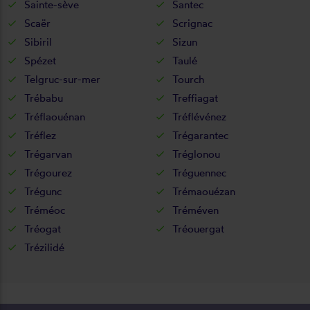
Sainte-sève
Santec
Scaër
Scrignac
Sibiril
Sizun
Spézet
Taulé
Telgruc-sur-mer
Tourch
Trébabu
Treffiagat
Tréflaouénan
Tréflévénez
Tréflez
Trégarantec
Trégarvan
Tréglonou
Trégourez
Tréguennec
Trégunc
Trémaouézan
Tréméoc
Tréméven
Tréogat
Tréouergat
Trézilidé