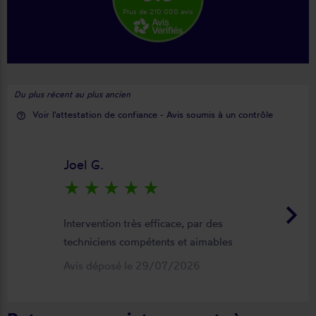
Plus de 210 000 avis
Du plus récent au plus ancien
Voir l'attestation de confiance - Avis soumis à un contrôle
help_outline
Joel G.
star_rate
star_rate
star_rate
star_rate
star_rate
keyboard_arrow_right
Intervention très efficace, par des
techniciens compétents et aimables
Avis déposé le 29/07/2026