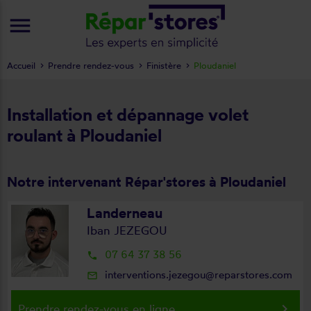
menu
Accueil
Prendre rendez-vous
Finistère
Ploudaniel
Installation et dépannage volet
roulant à Ploudaniel
Notre intervenant Répar'stores à Ploudaniel
Landerneau
Iban JEZEGOU
07 64 37 38 56
local_phone
interventions.jezegou@reparstores.com
mail_outline
keyboard_arrow_right
Prendre rendez-vous en ligne