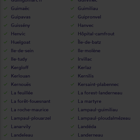
Guimaëc
Guimiliau
Guipavas
Guipronvel
Guissény
Hanvec
Henvic
Hôpital-camfrout
Huelgoat
Île-de-batz
Ile-de-sein
Ile-molène
Ile-tudy
Irvillac
Kergloff
Kerlaz
Kerlouan
Kernilis
Kernouës
Kersaint-plabennec
La feuillée
La forest-landerneau
La forêt-fouesnant
La martyre
La roche-maurice
Lampaul-guimiliau
Lampaul-plouarzel
Lampaul-ploudalmézeau
Lanarvily
Landéda
Landeleau
Landerneau