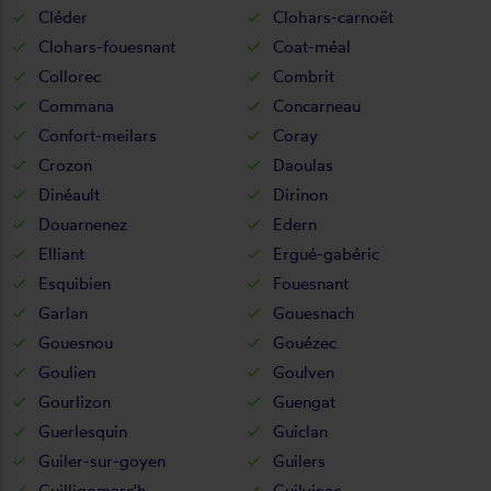
Cléder
Clohars-carnoët
Clohars-fouesnant
Coat-méal
Collorec
Combrit
Commana
Concarneau
Confort-meilars
Coray
Crozon
Daoulas
Dinéault
Dirinon
Douarnenez
Edern
Elliant
Ergué-gabéric
Esquibien
Fouesnant
Garlan
Gouesnach
Gouesnou
Gouézec
Goulien
Goulven
Gourlizon
Guengat
Guerlesquin
Guiclan
Guiler-sur-goyen
Guilers
Guilligomarc'h
Guilvinec