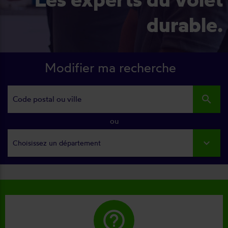
durable.
Modifier ma recherche
search
ou
Choisissez un département
help_outline