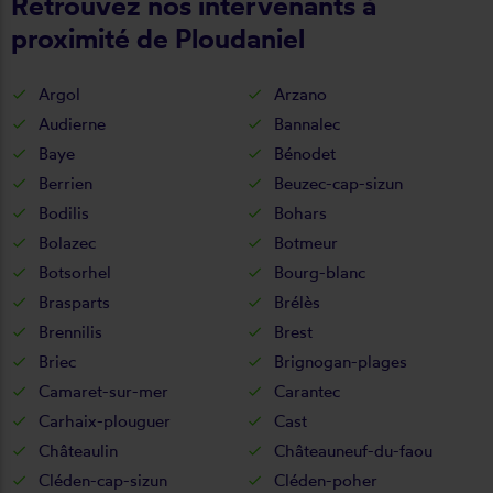
Retrouvez nos intervenants à
proximité de Ploudaniel
Argol
Arzano
Audierne
Bannalec
Baye
Bénodet
Berrien
Beuzec-cap-sizun
Bodilis
Bohars
Bolazec
Botmeur
Botsorhel
Bourg-blanc
Brasparts
Brélès
Brennilis
Brest
Briec
Brignogan-plages
Camaret-sur-mer
Carantec
Carhaix-plouguer
Cast
Châteaulin
Châteauneuf-du-faou
Cléden-cap-sizun
Cléden-poher