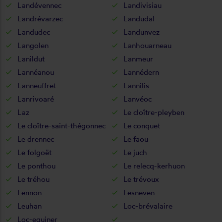
Landévennec
Landivisiau
Landrévarzec
Landudal
Landudec
Landunvez
Langolen
Lanhouarneau
Lanildut
Lanmeur
Lannéanou
Lannédern
Lanneuffret
Lannilis
Lanrivoaré
Lanvéoc
Laz
Le cloître-pleyben
Le cloître-saint-thégonnec
Le conquet
Le drennec
Le faou
Le folgoët
Le juch
Le ponthou
Le relecq-kerhuon
Le tréhou
Le trévoux
Lennon
Lesneven
Leuhan
Loc-brévalaire
Loc-eguiner