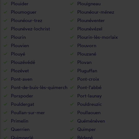
Plouider
Plouigneau
Ploumoguer
Plounéour-ménez
Plounéour-trez
Plounéventer
Plounévez-lochrist
Plounévézel
Plourin
Plourin-lès-morlaix
Plouvien
Plouvorn
Plouyé
Plouzané
Plouzévédé
Plovan
Plozévet
Pluguffan
Pont-aven
Pont-croix
Pont-de-buis-lès-quimerch
Pont-l'abbé
Porspoder
Port-launay
Pouldergat
Pouldreuzic
Poullan-sur-mer
Poullaouen
Primelin
Quéménéven
Querrien
Quimper
Quimperlé
Rédené