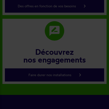
keyboard_arrow_right
Des offres en fonction de vos besoins
rate_review
Découvrez
nos engagements
keyboard_arrow_right
Faire durer nos installations