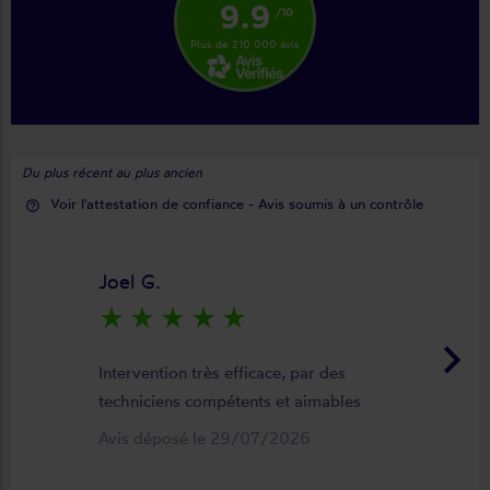
9.9
/10
Plus de 210 000 avis
Du plus récent au plus ancien
Voir l'attestation de confiance - Avis soumis à un contrôle
help_outline
Joel G.
star_rate
star_rate
star_rate
star_rate
star_rate
keyboard_arrow_right
Intervention très efficace, par des
techniciens compétents et aimables
Avis déposé le 29/07/2026