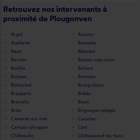
Retrouvez nos intervenants à
proximité de Plougonven
Argol
Arzano
Audierne
Bannalec
Baye
Bénodet
Berrien
Beuzec-cap-sizun
Bodilis
Bohars
Bolazec
Botmeur
Botsorhel
Bourg-blanc
Brasparts
Brélès
Brennilis
Brest
Briec
Brignogan-plages
Camaret-sur-mer
Carantec
Carhaix-plouguer
Cast
Châteaulin
Châteauneuf-du-faou