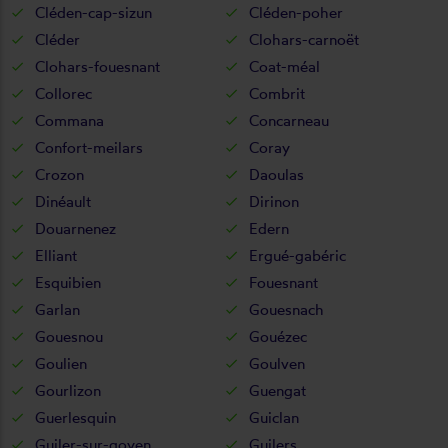
Cléden-cap-sizun
Cléden-poher
Cléder
Clohars-carnoët
Clohars-fouesnant
Coat-méal
Collorec
Combrit
Commana
Concarneau
Confort-meilars
Coray
Crozon
Daoulas
Dinéault
Dirinon
Douarnenez
Edern
Elliant
Ergué-gabéric
Esquibien
Fouesnant
Garlan
Gouesnach
Gouesnou
Gouézec
Goulien
Goulven
Gourlizon
Guengat
Guerlesquin
Guiclan
Guiler-sur-goyen
Guilers