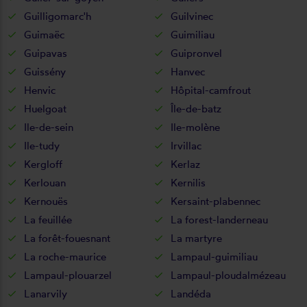
Guilligomarc'h
Guilvinec
Guimaëc
Guimiliau
Guipavas
Guipronvel
Guissény
Hanvec
Henvic
Hôpital-camfrout
Huelgoat
Île-de-batz
Ile-de-sein
Ile-molène
Ile-tudy
Irvillac
Kergloff
Kerlaz
Kerlouan
Kernilis
Kernouës
Kersaint-plabennec
La feuillée
La forest-landerneau
La forêt-fouesnant
La martyre
La roche-maurice
Lampaul-guimiliau
Lampaul-plouarzel
Lampaul-ploudalmézeau
Lanarvily
Landéda