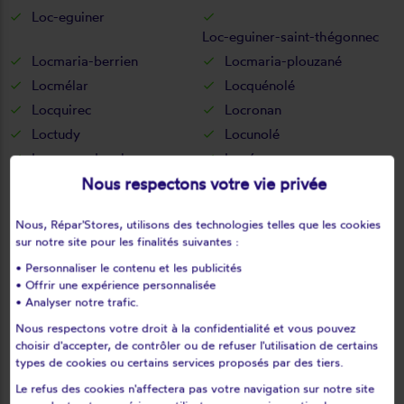
Loc-eguiner
Loc-eguiner-saint-thégonnec
Locmaria-berrien
Locmaria-plouzané
Locmélar
Locquénolé
Locquirec
Locronan
Loctudy
Locunolé
Logonna-daoulas
Lopérec
Nous respectons votre vie privée
Loperhet
Loqueffret
Lothey
Mahalon
Nous, Répar'Stores, utilisons des technologies telles que les cookies
Melgven
Mellac
sur notre site pour les finalités suivantes :
Mespaul
Milizac
• Personnaliser le contenu et les publicités
Moëlan-sur-mer
Morlaix
• Offrir une expérience personnalisée
• Analyser notre trafic.
Motreff
Névez
Ouessant
Pencran
Nous respectons votre droit à la confidentialité et vous pouvez
choisir d'accepter, de contrôler ou de refuser l'utilisation de certains
Penmarch
Peumerit
types de cookies ou certains services proposés par des tiers.
Peumérit
Plabennec
Le refus des cookies n'affectera pas votre navigation sur notre site
Pleuven
Pleyben