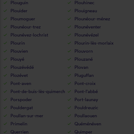
Plouguin
Plouhinec
Plouider
Plouigneau
Ploumoguer
Plounéour-ménez
Plounéour-trez
Plounéventer
Plounévez-lochrist
Plounévézel
Plourin
Plourin-lès-morlaix
Plouvien
Plouvorn
Plouyé
Plouzané
Plouzévédé
Plovan
Plozévet
Pluguffan
Pont-aven
Pont-croix
Pont-de-buis-lès-quimerch
Pont-l'abbé
Porspoder
Port-launay
Pouldergat
Pouldreuzic
Poullan-sur-mer
Poullaouen
Primelin
Quéménéven
Querrien
Quimper