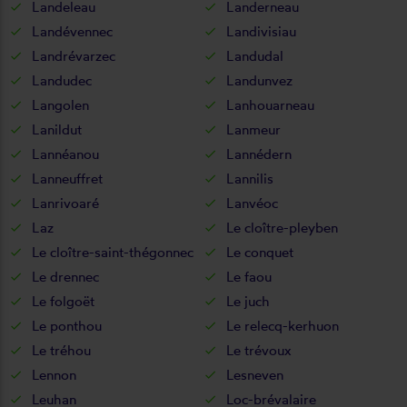
Landeleau
Landerneau
Landévennec
Landivisiau
Landrévarzec
Landudal
Landudec
Landunvez
Langolen
Lanhouarneau
Lanildut
Lanmeur
Lannéanou
Lannédern
Lanneuffret
Lannilis
Lanrivoaré
Lanvéoc
Laz
Le cloître-pleyben
Le cloître-saint-thégonnec
Le conquet
Le drennec
Le faou
Le folgoët
Le juch
Le ponthou
Le relecq-kerhuon
Le tréhou
Le trévoux
Lennon
Lesneven
Leuhan
Loc-brévalaire