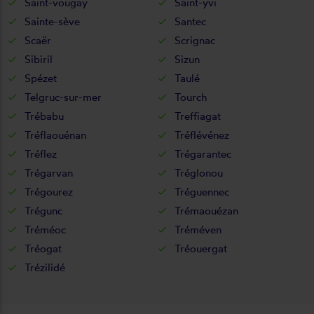
Saint-vougay
Saint-yvi
Sainte-sève
Santec
Scaër
Scrignac
Sibiril
Sizun
Spézet
Taulé
Telgruc-sur-mer
Tourch
Trébabu
Treffiagat
Tréflaouénan
Tréflévénez
Tréflez
Trégarantec
Trégarvan
Tréglonou
Trégourez
Tréguennec
Trégunc
Trémaouézan
Tréméoc
Tréméven
Tréogat
Tréouergat
Trézilidé