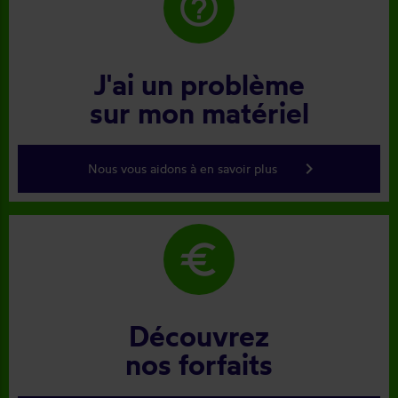
help_outline
J'ai un problème
sur mon matériel
keyboard_arrow_right
Nous vous aidons à en savoir plus
euro
Découvrez
nos forfaits