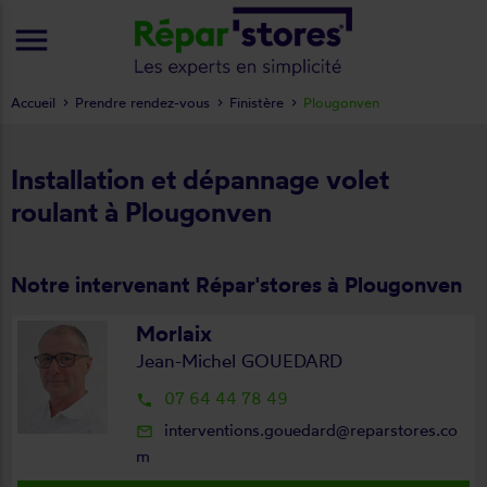
menu
Accueil
Prendre rendez-vous
Finistère
Plougonven
Installation et dépannage volet
roulant à Plougonven
Notre intervenant Répar'stores à Plougonven
Morlaix
Jean-Michel GOUEDARD
07 64 44 78 49
local_phone
interventions.gouedard@reparstores.co
mail_outline
m