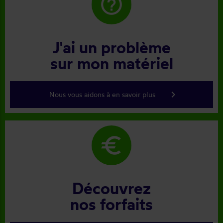
help_outline
J'ai un problème
sur mon matériel
keyboard_arrow_right
Nous vous aidons à en savoir plus
euro
Découvrez
nos forfaits