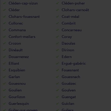
Cléden-cap-sizun
Cléden-poher
Cléder
Clohars-carnoët
Clohars-fouesnant
Coat-méal
Collorec
Combrit
Commana
Concarneau
Confort-meilars
Coray
Crozon
Daoulas
Dinéault
Dirinon
Douarnenez
Edern
Elliant
Ergué-gabéric
Esquibien
Fouesnant
Garlan
Gouesnach
Gouesnou
Gouézec
Goulien
Goulven
Gourlizon
Guengat
Guerlesquin
Guiclan
Guiler-sur-goyen
Guilers