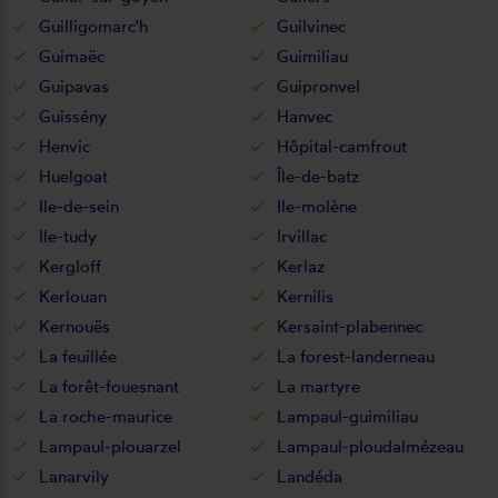
Guilligomarc'h
Guilvinec
Guimaëc
Guimiliau
Guipavas
Guipronvel
Guissény
Hanvec
Henvic
Hôpital-camfrout
Huelgoat
Île-de-batz
Ile-de-sein
Ile-molène
Ile-tudy
Irvillac
Kergloff
Kerlaz
Kerlouan
Kernilis
Kernouës
Kersaint-plabennec
La feuillée
La forest-landerneau
La forêt-fouesnant
La martyre
La roche-maurice
Lampaul-guimiliau
Lampaul-plouarzel
Lampaul-ploudalmézeau
Lanarvily
Landéda