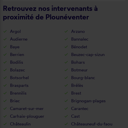
Retrouvez nos intervenants à
proximité de Plounéventer
Argol
Arzano
Audierne
Bannalec
Baye
Bénodet
Berrien
Beuzec-cap-sizun
Bodilis
Bohars
Bolazec
Botmeur
Botsorhel
Bourg-blanc
Brasparts
Brélès
Brennilis
Brest
Briec
Brignogan-plages
Camaret-sur-mer
Carantec
Carhaix-plouguer
Cast
Châteaulin
Châteauneuf-du-faou