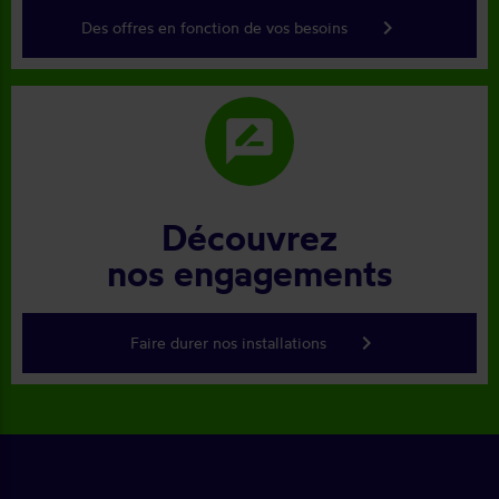
keyboard_arrow_right
Des offres en fonction de vos besoins
rate_review
Découvrez
nos engagements
keyboard_arrow_right
Faire durer nos installations