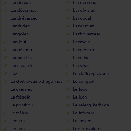
Landeleau
Landerneau
Landévennec
Landivisiau
Landrévarzec
Landudal
Landudec
Landunvez
Langolen
Lanhouarneau
Lanildut
Lanmeur
Lannéanou
Lannédern
Lanneuffret
Lannilis
Lanrivoaré
Lanvéoc
Laz
Le cloître-pleyben
Le cloître-saint-thégonnec
Le conquet
Le drennec
Le faou
Le folgoët
Le juch
Le ponthou
Le relecq-kerhuon
Le tréhou
Le trévoux
Lennon
Lesneven
Leuhan
Loc-brévalaire