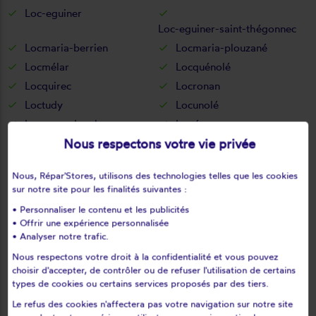
Loc-eguiner
Loc-eguiner-saint-thégonnec
Locmaria-berrien
Locmaria-plouzané
Locmélar
Locquénolé
Locquirec
Locronan
Loctudy
Locunolé
Logonna-daoulas
Lopérec
Nous respectons votre vie privée
Loperhet
Loqueffret
Lothey
Mahalon
Nous, Répar'Stores, utilisons des technologies telles que les cookies
Melgven
Mellac
sur notre site pour les finalités suivantes :
Mespaul
Milizac
• Personnaliser le contenu et les publicités
Moëlan-sur-mer
Morlaix
• Offrir une expérience personnalisée
• Analyser notre trafic.
Motreff
Névez
Ouessant
Pencran
Nous respectons votre droit à la confidentialité et vous pouvez
choisir d'accepter, de contrôler ou de refuser l'utilisation de certains
Penmarch
Peumerit
types de cookies ou certains services proposés par des tiers.
Peumérit
Plabennec
Le refus des cookies n'affectera pas votre navigation sur notre site
Pleuven
Pleyben