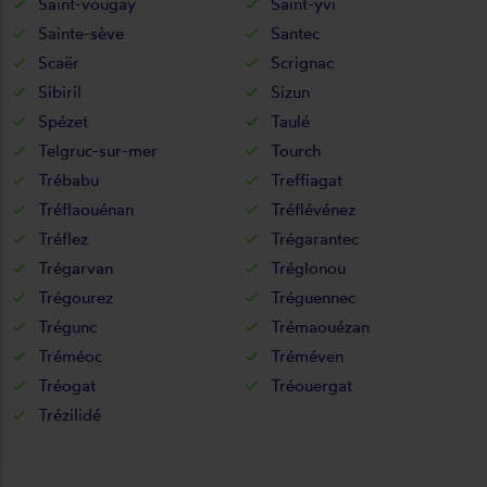
Saint-vougay
Saint-yvi
Sainte-sève
Santec
Scaër
Scrignac
Sibiril
Sizun
Spézet
Taulé
Telgruc-sur-mer
Tourch
Trébabu
Treffiagat
Tréflaouénan
Tréflévénez
Tréflez
Trégarantec
Trégarvan
Tréglonou
Trégourez
Tréguennec
Trégunc
Trémaouézan
Tréméoc
Tréméven
Tréogat
Tréouergat
Trézilidé