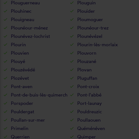
Plouguerneau
Plouguin
Plouhinec
Plouider
Plouigneau
Ploumoguer
Plounéour-ménez
Plounéour-trez
Plounévez-lochrist
Plounévézel
Plourin
Plourin-lès-morlaix
Plouvien
Plouvorn
Plouyé
Plouzané
Plouzévédé
Plovan
Plozévet
Pluguffan
Pont-aven
Pont-croix
Pont-de-buis-lès-quimerch
Pont-l'abbé
Porspoder
Port-launay
Pouldergat
Pouldreuzic
Poullan-sur-mer
Poullaouen
Primelin
Quéménéven
Querrien
Quimper