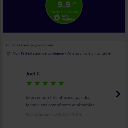
9.9
/10
Plus de 210 000 avis
Du plus récent au plus ancien
Voir l'attestation de confiance - Avis soumis à un contrôle
help_outline
Joel G.
star_rate
star_rate
star_rate
star_rate
star_rate
keyboard_arrow_right
Intervention très efficace, par des
techniciens compétents et aimables
Avis déposé le 29/07/2026