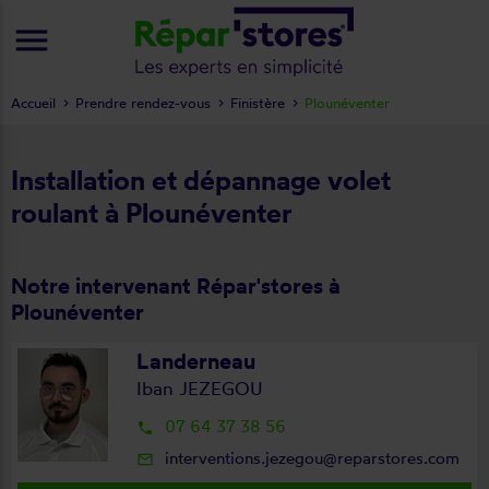
menu
Accueil
Prendre rendez-vous
Finistère
Plounéventer
Installation et dépannage volet
roulant à Plounéventer
Notre intervenant Répar'stores à
Plounéventer
Landerneau
Iban JEZEGOU
07 64 37 38 56
local_phone
interventions.jezegou@reparstores.com
mail_outline