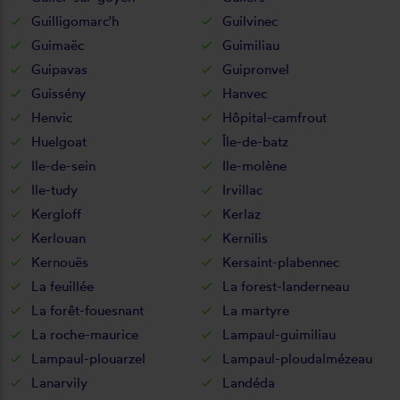
Guilligomarc'h
Guilvinec
Guimaëc
Guimiliau
Guipavas
Guipronvel
Guissény
Hanvec
Henvic
Hôpital-camfrout
Huelgoat
Île-de-batz
Ile-de-sein
Ile-molène
Ile-tudy
Irvillac
Kergloff
Kerlaz
Kerlouan
Kernilis
Kernouës
Kersaint-plabennec
La feuillée
La forest-landerneau
La forêt-fouesnant
La martyre
La roche-maurice
Lampaul-guimiliau
Lampaul-plouarzel
Lampaul-ploudalmézeau
Lanarvily
Landéda