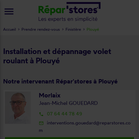
menu
Accueil
Prendre rendez-vous
Finistère
Plouyé
Installation et dépannage volet
roulant à Plouyé
Notre intervenant Répar'stores à Plouyé
Morlaix
Jean-Michel GOUEDARD
07 64 44 78 49
local_phone
interventions.gouedard@reparstores.co
mail_outline
m