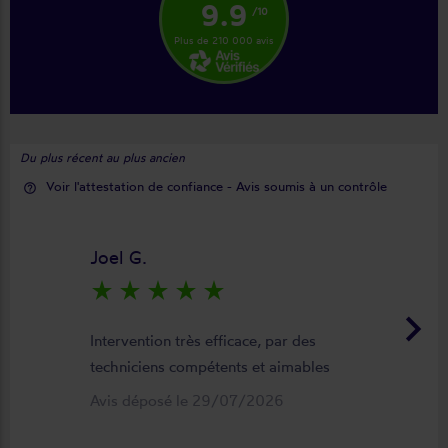
9.9
/10
Plus de 210 000 avis
Du plus récent au plus ancien
Voir l'attestation de confiance - Avis soumis à un contrôle
help_outline
Joel G.
star_rate
star_rate
star_rate
star_rate
star_rate
keyboard_arrow_right
Intervention très efficace, par des
techniciens compétents et aimables
Avis déposé le 29/07/2026