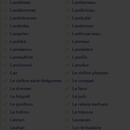
Landeleau
Landerneau
Landévennec
Landivisiau
Landrévarzec
Landudal
Landudec
Landunvez
Langolen
Lanhouarneau
Lanildut
Lanmeur
Lannéanou
Lannédern
Lanneuffret
Lannilis
Lanrivoaré
Lanvéoc
Laz
Le cloître-pleyben
Le cloître-saint-thégonnec
Le conquet
Le drennec
Le faou
Le folgoët
Le juch
Le ponthou
Le relecq-kerhuon
Le tréhou
Le trévoux
Lennon
Lesneven
Leuhan
Loc-brévalaire