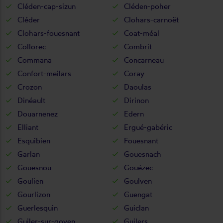
Cléden-cap-sizun
Cléden-poher
Cléder
Clohars-carnoët
Clohars-fouesnant
Coat-méal
Collorec
Combrit
Commana
Concarneau
Confort-meilars
Coray
Crozon
Daoulas
Dinéault
Dirinon
Douarnenez
Edern
Elliant
Ergué-gabéric
Esquibien
Fouesnant
Garlan
Gouesnach
Gouesnou
Gouézec
Goulien
Goulven
Gourlizon
Guengat
Guerlesquin
Guiclan
Guiler-sur-goyen
Guilers