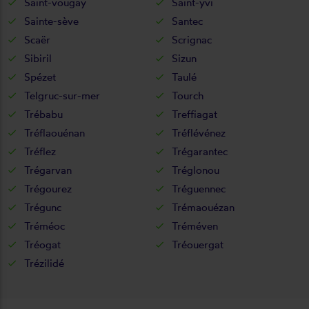
Saint-vougay
Saint-yvi
Sainte-sève
Santec
Scaër
Scrignac
Sibiril
Sizun
Spézet
Taulé
Telgruc-sur-mer
Tourch
Trébabu
Treffiagat
Tréflaouénan
Tréflévénez
Tréflez
Trégarantec
Trégarvan
Tréglonou
Trégourez
Tréguennec
Trégunc
Trémaouézan
Tréméoc
Tréméven
Tréogat
Tréouergat
Trézilidé