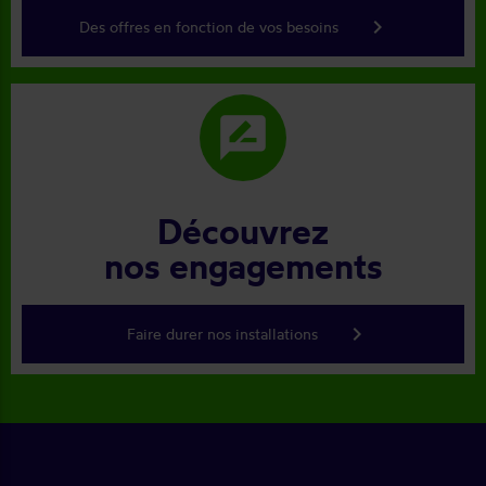
keyboard_arrow_right
Des offres en fonction de vos besoins
rate_review
Découvrez
nos engagements
keyboard_arrow_right
Faire durer nos installations