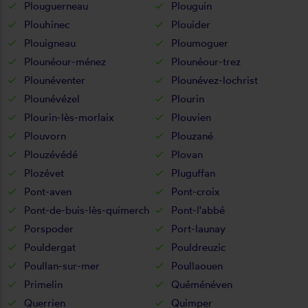
Plouguerneau
Plouguin
Plouhinec
Plouider
Plouigneau
Ploumoguer
Plounéour-ménez
Plounéour-trez
Plounéventer
Plounévez-lochrist
Plounévézel
Plourin
Plourin-lès-morlaix
Plouvien
Plouvorn
Plouzané
Plouzévédé
Plovan
Plozévet
Pluguffan
Pont-aven
Pont-croix
Pont-de-buis-lès-quimerch
Pont-l'abbé
Porspoder
Port-launay
Pouldergat
Pouldreuzic
Poullan-sur-mer
Poullaouen
Primelin
Quéménéven
Querrien
Quimper