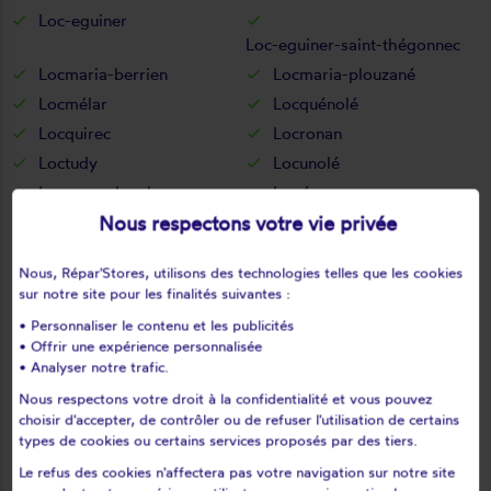
Loc-eguiner
Loc-eguiner-saint-thégonnec
Locmaria-berrien
Locmaria-plouzané
Locmélar
Locquénolé
Locquirec
Locronan
Loctudy
Locunolé
Logonna-daoulas
Lopérec
Nous respectons votre vie privée
Loperhet
Loqueffret
Lothey
Mahalon
Nous, Répar'Stores, utilisons des technologies telles que les cookies
Melgven
Mellac
sur notre site pour les finalités suivantes :
Mespaul
Milizac
• Personnaliser le contenu et les publicités
Moëlan-sur-mer
Morlaix
• Offrir une expérience personnalisée
• Analyser notre trafic.
Motreff
Névez
Ouessant
Pencran
Nous respectons votre droit à la confidentialité et vous pouvez
choisir d'accepter, de contrôler ou de refuser l'utilisation de certains
Penmarch
Peumerit
types de cookies ou certains services proposés par des tiers.
Peumérit
Plabennec
Le refus des cookies n'affectera pas votre navigation sur notre site
Pleuven
Pleyben