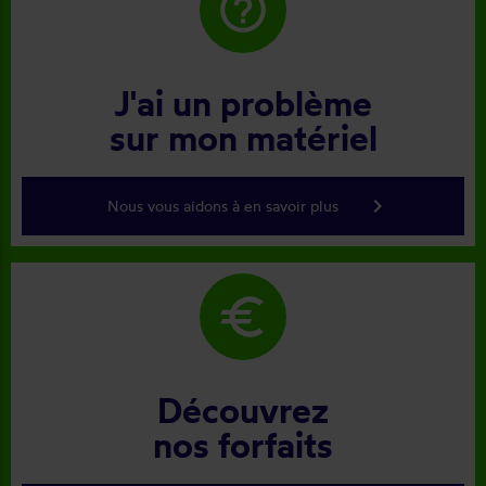
help_outline
J'ai un problème
sur mon matériel
keyboard_arrow_right
Nous vous aidons à en savoir plus
euro
Découvrez
nos forfaits