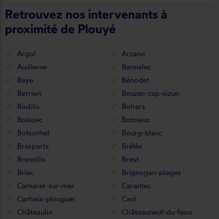
Retrouvez nos intervenants à
proximité de Plouyé
Argol
Arzano
Audierne
Bannalec
Baye
Bénodet
Berrien
Beuzec-cap-sizun
Bodilis
Bohars
Bolazec
Botmeur
Botsorhel
Bourg-blanc
Brasparts
Brélès
Brennilis
Brest
Briec
Brignogan-plages
Camaret-sur-mer
Carantec
Carhaix-plouguer
Cast
Châteaulin
Châteauneuf-du-faou