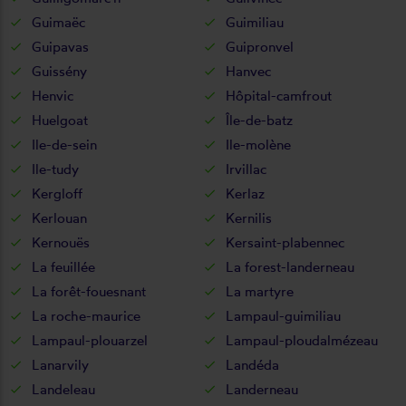
Guimaëc
Guimiliau
Guipavas
Guipronvel
Guissény
Hanvec
Henvic
Hôpital-camfrout
Huelgoat
Île-de-batz
Ile-de-sein
Ile-molène
Ile-tudy
Irvillac
Kergloff
Kerlaz
Kerlouan
Kernilis
Kernouës
Kersaint-plabennec
La feuillée
La forest-landerneau
La forêt-fouesnant
La martyre
La roche-maurice
Lampaul-guimiliau
Lampaul-plouarzel
Lampaul-ploudalmézeau
Lanarvily
Landéda
Landeleau
Landerneau