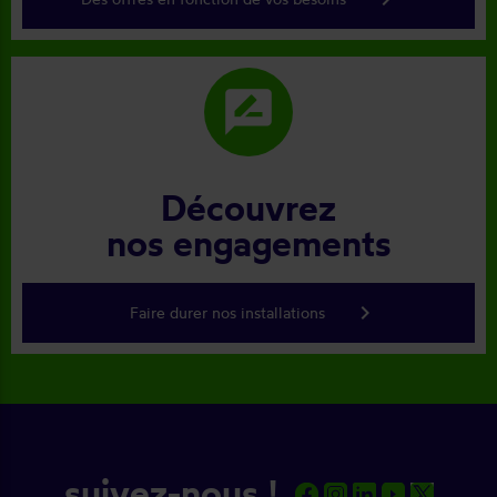
rate_review
Découvrez
nos engagements
keyboard_arrow_right
Faire durer nos installations
suivez-nous !