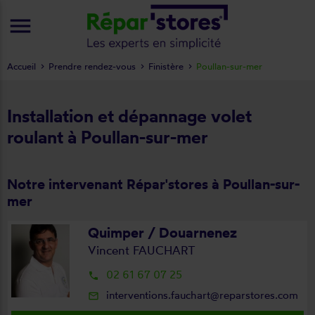
menu
Accueil
Prendre rendez-vous
Finistère
Poullan-sur-mer
Installation et dépannage volet
roulant à Poullan-sur-mer
Notre intervenant Répar'stores à Poullan-sur-
mer
Quimper / Douarnenez
Vincent FAUCHART
02 61 67 07 25
local_phone
interventions.fauchart@reparstores.com
mail_outline