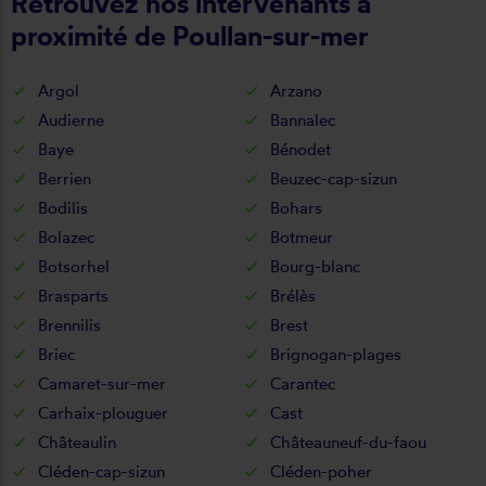
Retrouvez nos intervenants à
proximité de Poullan-sur-mer
Argol
Arzano
Audierne
Bannalec
Baye
Bénodet
Berrien
Beuzec-cap-sizun
Bodilis
Bohars
Bolazec
Botmeur
Botsorhel
Bourg-blanc
Brasparts
Brélès
Brennilis
Brest
Briec
Brignogan-plages
Camaret-sur-mer
Carantec
Carhaix-plouguer
Cast
Châteaulin
Châteauneuf-du-faou
Cléden-cap-sizun
Cléden-poher