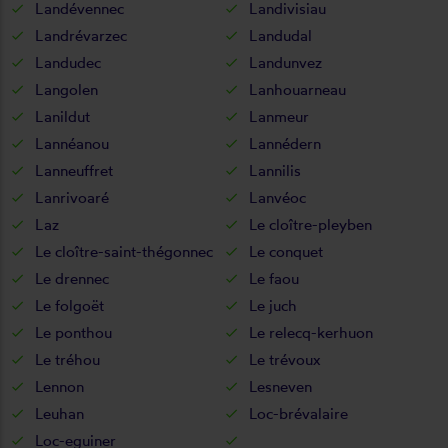
Landévennec
Landivisiau
Landrévarzec
Landudal
Landudec
Landunvez
Langolen
Lanhouarneau
Lanildut
Lanmeur
Lannéanou
Lannédern
Lanneuffret
Lannilis
Lanrivoaré
Lanvéoc
Laz
Le cloître-pleyben
Le cloître-saint-thégonnec
Le conquet
Le drennec
Le faou
Le folgoët
Le juch
Le ponthou
Le relecq-kerhuon
Le tréhou
Le trévoux
Lennon
Lesneven
Leuhan
Loc-brévalaire
Loc-eguiner