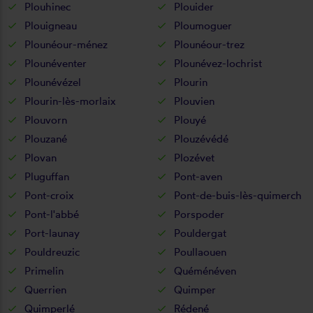
Plouhinec
Plouider
Plouigneau
Ploumoguer
Plounéour-ménez
Plounéour-trez
Plounéventer
Plounévez-lochrist
Plounévézel
Plourin
Plourin-lès-morlaix
Plouvien
Plouvorn
Plouyé
Plouzané
Plouzévédé
Plovan
Plozévet
Pluguffan
Pont-aven
Pont-croix
Pont-de-buis-lès-quimerch
Pont-l'abbé
Porspoder
Port-launay
Pouldergat
Pouldreuzic
Poullaouen
Primelin
Quéménéven
Querrien
Quimper
Quimperlé
Rédené