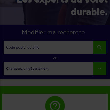
durable.
Modifier ma recherche
search
ou
Choisissez un département
help_outline