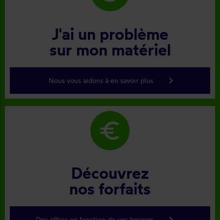
J'ai un problème
sur mon matériel
keyboard_arrow_right
Nous vous aidons à en savoir plus
euro
Découvrez
nos forfaits
keyboard_arrow_right
Des offres en fonction de vos besoins