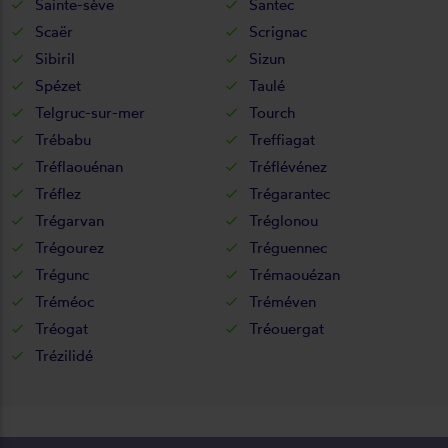
Sainte-sève
Santec
Scaër
Scrignac
Sibiril
Sizun
Spézet
Taulé
Telgruc-sur-mer
Tourch
Trébabu
Treffiagat
Tréflaouénan
Tréflévénez
Tréflez
Trégarantec
Trégarvan
Tréglonou
Trégourez
Tréguennec
Trégunc
Trémaouézan
Tréméoc
Tréméven
Tréogat
Tréouergat
Trézilidé