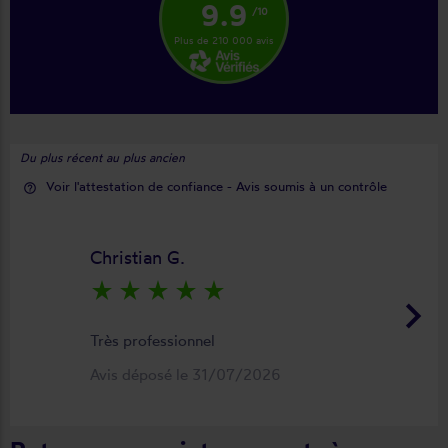
9.9
/10
Plus de 210 000 avis
Du plus récent au plus ancien
Voir l'attestation de confiance - Avis soumis à un contrôle
help_outline
Christian G.
star_rate
star_rate
star_rate
star_rate
star_rate
keyboard_arrow_right
Très professionnel
Avis déposé le 31/07/2026