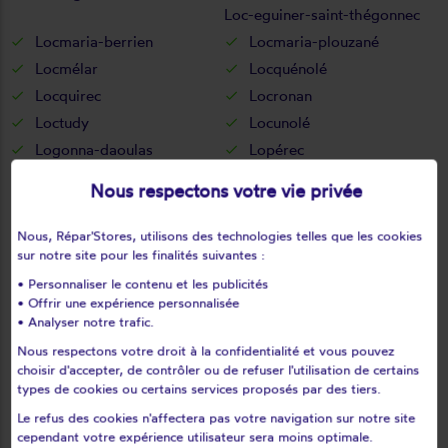
Loc-eguiner-saint-thégonnec
Locmaria-berrien
Locmaria-plouzané
Locmélar
Locquénolé
Locquirec
Locronan
Loctudy
Locunolé
Logonna-daoulas
Lopérec
Loperhet
Loqueffret
Nous respectons votre vie privée
Lothey
Mahalon
Melgven
Mellac
Nous, Répar'Stores, utilisons des technologies telles que les cookies
sur notre site pour les finalités suivantes :
Mespaul
Milizac
Moëlan-sur-mer
Morlaix
• Personnaliser le contenu et les publicités
• Offrir une expérience personnalisée
Motreff
Névez
• Analyser notre trafic.
Ouessant
Pencran
Nous respectons votre droit à la confidentialité et vous pouvez
Penmarch
Peumerit
choisir d'accepter, de contrôler ou de refuser l'utilisation de certains
types de cookies ou certains services proposés par des tiers.
Peumérit
Plabennec
Le refus des cookies n'affectera pas votre navigation sur notre site
Pleuven
Pleyben
cependant votre expérience utilisateur sera moins optimale.
Pleyber-christ
Plobannalec-lesconil