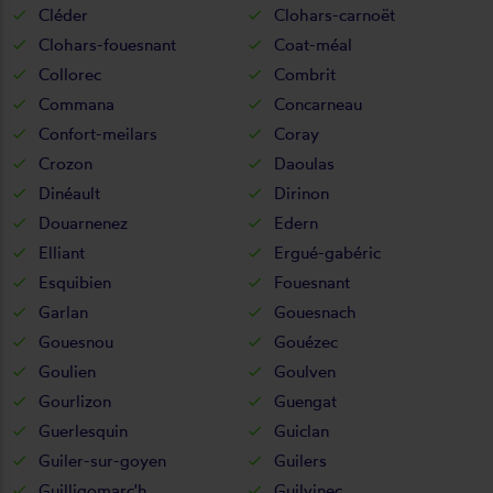
Cléder
Clohars-carnoët
Clohars-fouesnant
Coat-méal
Collorec
Combrit
Commana
Concarneau
Confort-meilars
Coray
Crozon
Daoulas
Dinéault
Dirinon
Douarnenez
Edern
Elliant
Ergué-gabéric
Esquibien
Fouesnant
Garlan
Gouesnach
Gouesnou
Gouézec
Goulien
Goulven
Gourlizon
Guengat
Guerlesquin
Guiclan
Guiler-sur-goyen
Guilers
Guilligomarc'h
Guilvinec