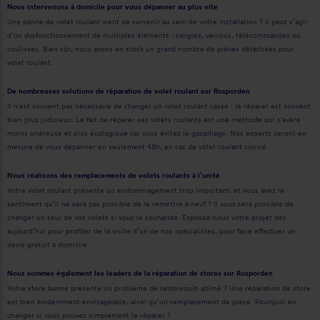
Nous intervenons à domicile pour vous dépanner au plus vite
Une panne de volet roulant vient de survenir au sein de votre installation ? Il peut s’agir
d’un dysfonctionnement de multiples éléments : sangles, verrous, télécommandes ou
coulisses. Bien sûr, nous avons en stock un grand nombre de pièces détachées pour
volet roulant.
De nombreuses solutions de réparation de volet roulant sur Rosporden
Il n’est souvent pas nécessaire de changer un volet roulant cassé : le réparer est souvent
bien plus judicieux. Le fait de réparer ses volets roulants est une méthode qui s'avère
moins onéreuse et plus écologique car vous évitez le gaspillage. Nos experts seront en
mesure de vous dépanner en seulement 48h, en cas de volet roulant coincé.
Nous réalisons des remplacements de volets roulants à l’unité
Votre volet roulant présente un endommagement trop important, et vous avez le
sentiment qu’il ne sera pas possible de le remettre à neuf ? Il vous sera possible de
changer un seul de vos volets si vous le souhaitez. Exposez-nous votre projet dès
aujourd’hui pour profiter de la visite d’un de nos spécialistes, pour faire effectuer un
devis gratuit à domicile.
Nous sommes également les leaders de la réparation de stores sur Rosporden
Votre store banne présente un problème de lambrequin abîmé ? Une réparation de store
est bien évidemment envisageable, ainsi qu’un remplacement de pièce. Pourquoi en
changer si vous pouvez simplement le réparer ?