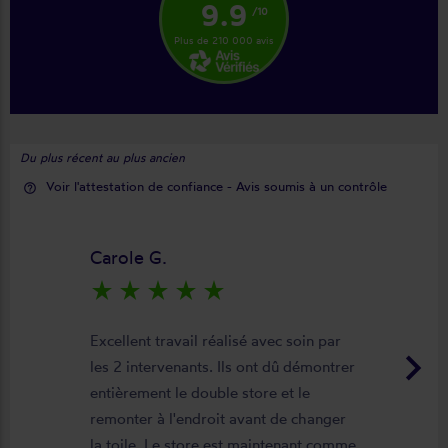
9.9
/10
Plus de 210 000 avis
Du plus récent au plus ancien
Voir l'attestation de confiance - Avis soumis à un contrôle
help_outline
Carole G.
star_rate
star_rate
star_rate
star_rate
star_rate
Excellent travail réalisé avec soin par
keyboard_arrow_right
les 2 intervenants. Ils ont dû démontrer
entièrement le double store et le
remonter à l'endroit avant de changer
la toile. Le store est maintenant comme