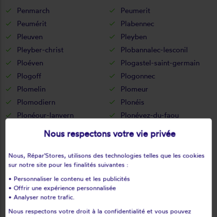
Penmarch
Peumerit
Peumérit
Plabennec
Pleuven
Pleyben
Pleyber-christ
Plobannalec-lesconil
Ploéven
Plogastel-saint-germain
Plogoff
Plogonnec
Plomelin
Plomeur
Plomodiern
Plonéis
Plonéour-lanvern
Plonévez-du-faou
Plonévez-porzay
Plouarzel
Nous respectons votre vie privée
Ploudalmézeau
Ploudaniel
Ploudiry
Plouédern
Nous, Répar'Stores, utilisons des technologies telles que les cookies
sur notre site pour les finalités suivantes :
Plouégat-guérand
Plouégat-guerrand
• Personnaliser le contenu et les publicités
Plouégat-moysan
Plouénan
• Offrir une expérience personnalisée
Plouescat
Plouezoc'h
• Analyser notre trafic.
Plouézoc'h
Plougar
Nous respectons votre droit à la confidentialité et vous pouvez