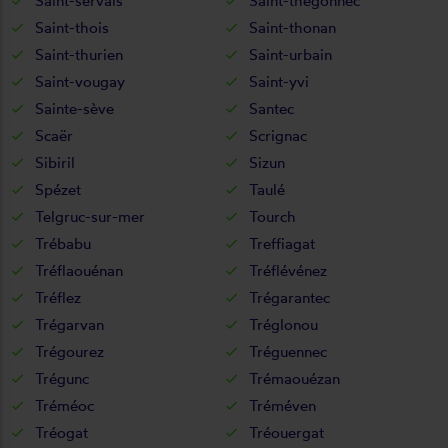
Saint-servais
Saint-thégonnec
Saint-thois
Saint-thonan
Saint-thurien
Saint-urbain
Saint-vougay
Saint-yvi
Sainte-sève
Santec
Scaër
Scrignac
Sibiril
Sizun
Spézet
Taulé
Telgruc-sur-mer
Tourch
Trébabu
Treffiagat
Tréflaouénan
Tréflévénez
Tréflez
Trégarantec
Trégarvan
Tréglonou
Trégourez
Tréguennec
Trégunc
Trémaouézan
Tréméoc
Tréméven
Tréogat
Tréouergat