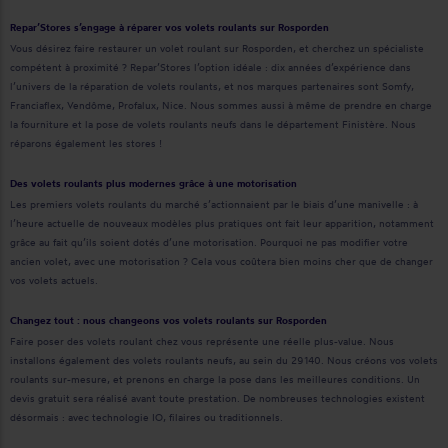
Repar’Stores s’engage à réparer vos volets roulants sur Rosporden
Vous désirez faire restaurer un volet roulant sur Rosporden, et cherchez un spécialiste
compétent à proximité ? Repar’Stores l’option idéale : dix années d’expérience dans
l’univers de la réparation de volets roulants, et nos marques partenaires sont Somfy,
Franciaflex, Vendôme, Profalux, Nice. Nous sommes aussi à même de prendre en charge
la fourniture et la pose de volets roulants neufs dans le département Finistère. Nous
réparons également les stores !
Des volets roulants plus modernes grâce à une motorisation
Les premiers volets roulants du marché s’actionnaient par le biais d’une manivelle : à
l’heure actuelle de nouveaux modèles plus pratiques ont fait leur apparition, notamment
grâce au fait qu’ils soient dotés d’une motorisation. Pourquoi ne pas modifier votre
ancien volet, avec une motorisation ? Cela vous coûtera bien moins cher que de changer
vos volets actuels.
Changez tout : nous changeons vos volets roulants sur Rosporden
Faire poser des volets roulant chez vous représente une réelle plus-value. Nous
installons également des volets roulants neufs, au sein du 29140. Nous créons vos volets
roulants sur-mesure, et prenons en charge la pose dans les meilleures conditions. Un
devis gratuit sera réalisé avant toute prestation. De nombreuses technologies existent
désormais : avec technologie IO, filaires ou traditionnels.