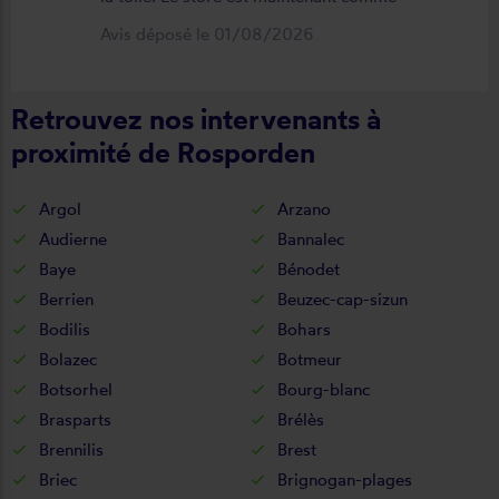
neuf, parfaitement positionné et
Avis déposé le 01/08/2026
fonctionnel. Je recommande vivement
cette entreprise.
Retrouvez nos intervenants à
proximité de Rosporden
Argol
Arzano
Audierne
Bannalec
Baye
Bénodet
Berrien
Beuzec-cap-sizun
Bodilis
Bohars
Bolazec
Botmeur
Botsorhel
Bourg-blanc
Brasparts
Brélès
Brennilis
Brest
Briec
Brignogan-plages