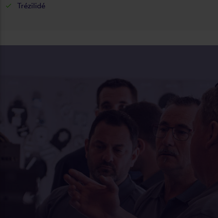
Trézilidé