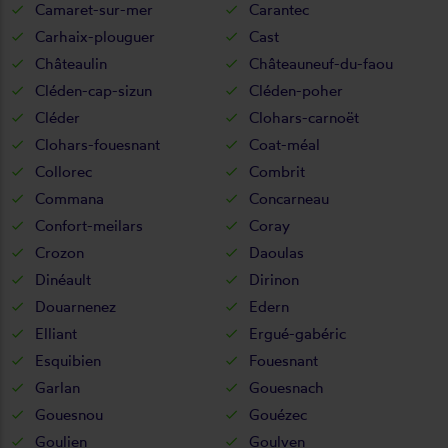
Camaret-sur-mer
Carantec
Carhaix-plouguer
Cast
Châteaulin
Châteauneuf-du-faou
Cléden-cap-sizun
Cléden-poher
Cléder
Clohars-carnoët
Clohars-fouesnant
Coat-méal
Collorec
Combrit
Commana
Concarneau
Confort-meilars
Coray
Crozon
Daoulas
Dinéault
Dirinon
Douarnenez
Edern
Elliant
Ergué-gabéric
Esquibien
Fouesnant
Garlan
Gouesnach
Gouesnou
Gouézec
Goulien
Goulven