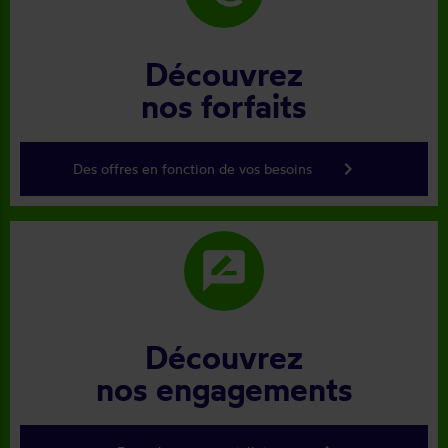
Découvrez
nos forfaits
keyboard_arrow_right
Des offres en fonction de vos besoins
rate_review
Découvrez
nos engagements