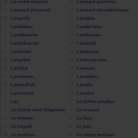
La roche-maurice
Lampaul-guimiliau
Lampaul-plouarzel
Lampaul-ploudalmézeau
Lanarvily
Landéda
Landeleau
Landerneau
Landévennec
Landivisiau
Landrévarzec
Landudal
Landudec
Landunvez
Langolen
Lanhouarneau
Lanildut
Lanmeur
Lannéanou
Lannédern
Lanneuffret
Lannilis
Lanrivoaré
Lanvéoc
Laz
Le cloître-pleyben
Le cloître-saint-thégonnec
Le conquet
Le drennec
Le faou
Le folgoët
Le juch
Le ponthou
Le relecq-kerhuon