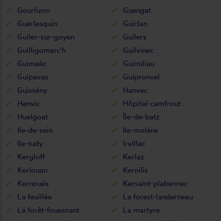
Gourlizon
Guengat
Guerlesquin
Guiclan
Guiler-sur-goyen
Guilers
Guilligomarc'h
Guilvinec
Guimaëc
Guimiliau
Guipavas
Guipronvel
Guissény
Hanvec
Henvic
Hôpital-camfrout
Huelgoat
Île-de-batz
Ile-de-sein
Ile-molène
Ile-tudy
Irvillac
Kergloff
Kerlaz
Kerlouan
Kernilis
Kernouës
Kersaint-plabennec
La feuillée
La forest-landerneau
La forêt-fouesnant
La martyre