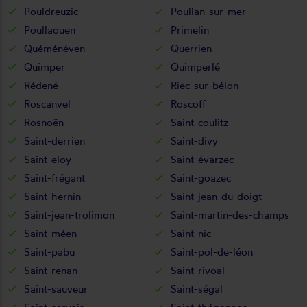
Pouldreuzic
Poullan-sur-mer
Poullaouen
Primelin
Quéménéven
Querrien
Quimper
Quimperlé
Rédené
Riec-sur-bélon
Roscanvel
Roscoff
Rosnoën
Saint-coulitz
Saint-derrien
Saint-divy
Saint-eloy
Saint-évarzec
Saint-frégant
Saint-goazec
Saint-hernin
Saint-jean-du-doigt
Saint-jean-trolimon
Saint-martin-des-champs
Saint-méen
Saint-nic
Saint-pabu
Saint-pol-de-léon
Saint-renan
Saint-rivoal
Saint-sauveur
Saint-ségal