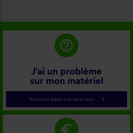
help_outline
J'ai un problème
sur mon matériel
keyboard_arrow_right
Nous vous aidons à en savoir plus
euro