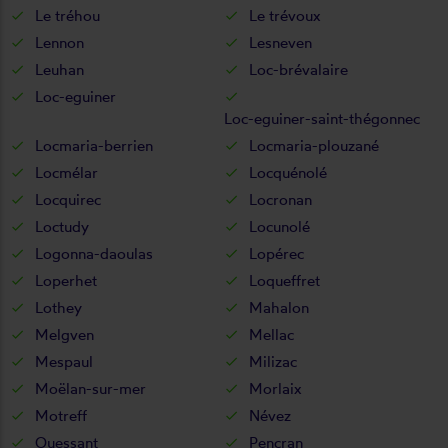
Le tréhou
Le trévoux
Lennon
Lesneven
Leuhan
Loc-brévalaire
Loc-eguiner
Loc-eguiner-saint-thégonnec
Locmaria-berrien
Locmaria-plouzané
Locmélar
Locquénolé
Locquirec
Locronan
Loctudy
Locunolé
Logonna-daoulas
Lopérec
Loperhet
Loqueffret
Lothey
Mahalon
Melgven
Mellac
Mespaul
Milizac
Moëlan-sur-mer
Morlaix
Motreff
Névez
Ouessant
Pencran