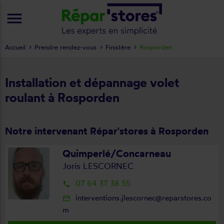
menu
Accueil
Prendre rendez-vous
Finistère
Rosporden
Installation et dépannage volet
roulant à Rosporden
Notre intervenant Répar'stores à Rosporden
Quimperlé/Concarneau
Joris LESCORNEC
07 64 37 38 55
local_phone
interventions.jlescornec@reparstores.co
mail_outline
m