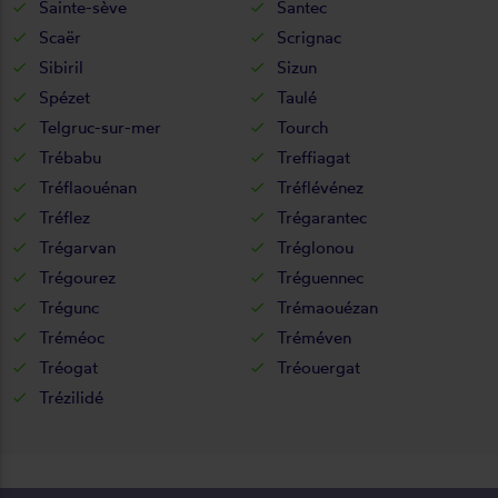
Sainte-sève
Santec
Scaër
Scrignac
Sibiril
Sizun
Spézet
Taulé
Telgruc-sur-mer
Tourch
Trébabu
Treffiagat
Tréflaouénan
Tréflévénez
Tréflez
Trégarantec
Trégarvan
Tréglonou
Trégourez
Tréguennec
Trégunc
Trémaouézan
Tréméoc
Tréméven
Tréogat
Tréouergat
Trézilidé