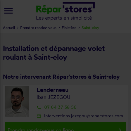
menu
Accueil
Prendre rendez-vous
Finistère
Saint-eloy
Installation et dépannage volet
roulant à Saint-eloy
Notre intervenant Répar'stores à Saint-eloy
Landerneau
Iban JEZEGOU
07 64 37 38 56
local_phone
interventions.jezegou@reparstores.com
mail_outline
keyboard_arrow_right
Prendre rendez-vous en ligne