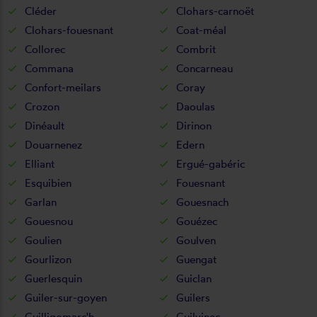
Cléder
Clohars-carnoët
Clohars-fouesnant
Coat-méal
Collorec
Combrit
Commana
Concarneau
Confort-meilars
Coray
Crozon
Daoulas
Dinéault
Dirinon
Douarnenez
Edern
Elliant
Ergué-gabéric
Esquibien
Fouesnant
Garlan
Gouesnach
Gouesnou
Gouézec
Goulien
Goulven
Gourlizon
Guengat
Guerlesquin
Guiclan
Guiler-sur-goyen
Guilers
Guilligomarc'h
Guilvinec