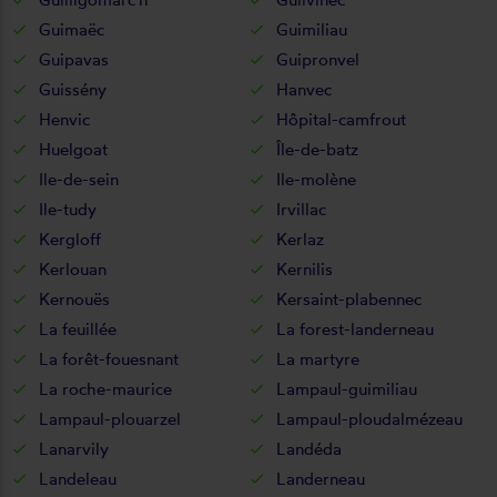
Guimaëc
Guimiliau
Guipavas
Guipronvel
Guissény
Hanvec
Henvic
Hôpital-camfrout
Huelgoat
Île-de-batz
Ile-de-sein
Ile-molène
Ile-tudy
Irvillac
Kergloff
Kerlaz
Kerlouan
Kernilis
Kernouës
Kersaint-plabennec
La feuillée
La forest-landerneau
La forêt-fouesnant
La martyre
La roche-maurice
Lampaul-guimiliau
Lampaul-plouarzel
Lampaul-ploudalmézeau
Lanarvily
Landéda
Landeleau
Landerneau