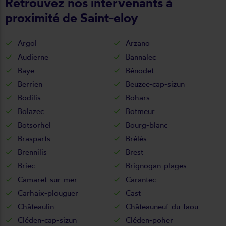
Retrouvez nos intervenants à
proximité de Saint-eloy
Argol
Arzano
Audierne
Bannalec
Baye
Bénodet
Berrien
Beuzec-cap-sizun
Bodilis
Bohars
Bolazec
Botmeur
Botsorhel
Bourg-blanc
Brasparts
Brélès
Brennilis
Brest
Briec
Brignogan-plages
Camaret-sur-mer
Carantec
Carhaix-plouguer
Cast
Châteaulin
Châteauneuf-du-faou
Cléden-cap-sizun
Cléden-poher