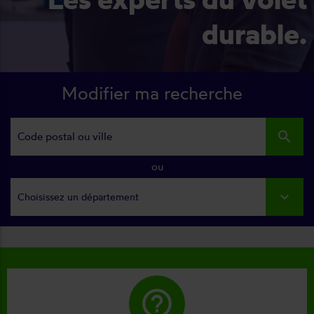
durable.
Modifier ma recherche
search
ou
Choisissez un département
help_outline