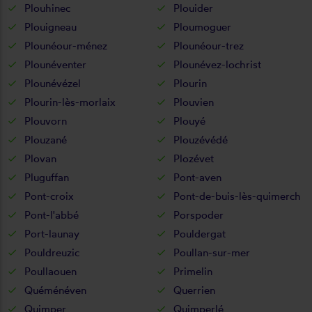
Plouhinec
Plouider
Plouigneau
Ploumoguer
Plounéour-ménez
Plounéour-trez
Plounéventer
Plounévez-lochrist
Plounévézel
Plourin
Plourin-lès-morlaix
Plouvien
Plouvorn
Plouyé
Plouzané
Plouzévédé
Plovan
Plozévet
Pluguffan
Pont-aven
Pont-croix
Pont-de-buis-lès-quimerch
Pont-l'abbé
Porspoder
Port-launay
Pouldergat
Pouldreuzic
Poullan-sur-mer
Poullaouen
Primelin
Quéménéven
Querrien
Quimper
Quimperlé