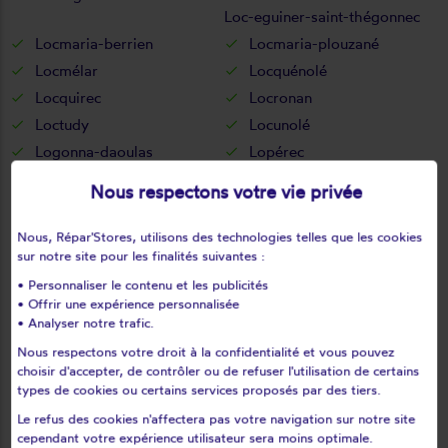
Loc-eguiner-saint-thégonnec
Locmaria-berrien
Locmaria-plouzané
Locmélar
Locquénolé
Locquirec
Locronan
Loctudy
Locunolé
Logonna-daoulas
Lopérec
Loperhet
Loqueffret
Nous respectons votre vie privée
Lothey
Mahalon
Melgven
Mellac
Nous, Répar'Stores, utilisons des technologies telles que les cookies
sur notre site pour les finalités suivantes :
Mespaul
Milizac
• Personnaliser le contenu et les publicités
Moëlan-sur-mer
Morlaix
• Offrir une expérience personnalisée
Motreff
Névez
• Analyser notre trafic.
Ouessant
Pencran
Nous respectons votre droit à la confidentialité et vous pouvez
Penmarch
Peumerit
choisir d'accepter, de contrôler ou de refuser l'utilisation de certains
types de cookies ou certains services proposés par des tiers.
Peumérit
Plabennec
Le refus des cookies n'affectera pas votre navigation sur notre site
Pleuven
Pleyben
cependant votre expérience utilisateur sera moins optimale.