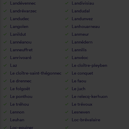
Landévennec
Landivisiau
Landrévarzec
Landudal
Landudec
Landunvez
Langolen
Lanhouarneau
Lanildut
Lanmeur
Lannéanou
Lannédern
Lanneuffret
Lannilis
Lanrivoaré
Lanvéoc
Laz
Le cloître-pleyben
Le cloître-saint-thégonnec
Le conquet
Le drennec
Le faou
Le folgoët
Le juch
Le ponthou
Le relecq-kerhuon
Le tréhou
Le trévoux
Lennon
Lesneven
Leuhan
Loc-brévalaire
Loc-eguiner