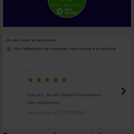
Plus de 210 000 avis
Du plus récent au plus ancien
Voir l'attestation de confiance - Avis soumis à un contrôle
help_outline
. .
star_rate
star_rate
star_rate
star_rate
star_rate
keyboard_arrow_right
Très pro, ils ont réalisé l’intervention
très rapidement.
Avis déposé le 27/07/2026