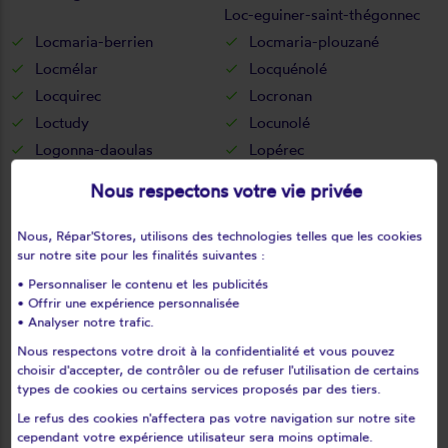
Loc-eguiner-saint-thégonnec
Locmaria-berrien
Locmaria-plouzané
Locmélar
Locquénolé
Locquirec
Locronan
Loctudy
Locunolé
Logonna-daoulas
Lopérec
Loperhet
Loqueffret
Nous respectons votre vie privée
Lothey
Mahalon
Melgven
Mellac
Nous, Répar'Stores, utilisons des technologies telles que les cookies
sur notre site pour les finalités suivantes :
Mespaul
Milizac
Moëlan-sur-mer
Morlaix
• Personnaliser le contenu et les publicités
• Offrir une expérience personnalisée
Motreff
Névez
• Analyser notre trafic.
Ouessant
Pencran
Nous respectons votre droit à la confidentialité et vous pouvez
Penmarch
Peumerit
choisir d'accepter, de contrôler ou de refuser l'utilisation de certains
types de cookies ou certains services proposés par des tiers.
Peumérit
Plabennec
Le refus des cookies n'affectera pas votre navigation sur notre site
Pleuven
Pleyben
cependant votre expérience utilisateur sera moins optimale.
Pleyber-christ
Plobannalec-lesconil