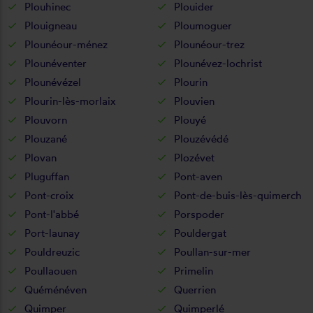
Plouhinec
Plouider
Plouigneau
Ploumoguer
Plounéour-ménez
Plounéour-trez
Plounéventer
Plounévez-lochrist
Plounévézel
Plourin
Plourin-lès-morlaix
Plouvien
Plouvorn
Plouyé
Plouzané
Plouzévédé
Plovan
Plozévet
Pluguffan
Pont-aven
Pont-croix
Pont-de-buis-lès-quimerch
Pont-l'abbé
Porspoder
Port-launay
Pouldergat
Pouldreuzic
Poullan-sur-mer
Poullaouen
Primelin
Quéménéven
Querrien
Quimper
Quimperlé