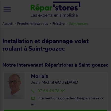
menu
Accueil
Prendre rendez-vous
Finistère
Saint-goazec
Installation et dépannage volet
roulant à Saint-goazec
Notre intervenant Répar'stores à Saint-goazec
Morlaix
Jean-Michel GOUEDARD
07 64 44 78 49
local_phone
interventions.gouedard@reparstores.co
mail_outline
m