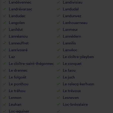
Landévennec
Landivisiau
Landrévarzec
Landudal
Landudec
Landunvez
Langolen
Lanhouarneau
Lanildut
Lanmeur
Lannéanou
Lannédern
Lanneuffret
Lannilis
Lanrivoaré
Lanvéoc
Laz
Le cloître-pleyben
Le cloître-saint-thégonnec
Le conquet
Le drennec
Le faou
Le folgoët
Le juch
Le ponthou
Le relecq-kerhuon
Le tréhou
Le trévoux
Lennon
Lesneven
Leuhan
Loc-brévalaire
Loc-eguiner