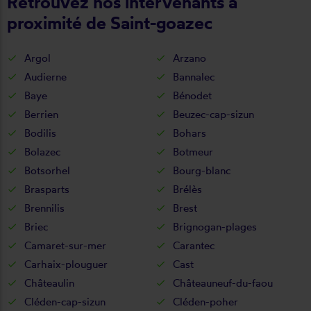
Retrouvez nos intervenants à
proximité de Saint-goazec
Argol
Arzano
Audierne
Bannalec
Baye
Bénodet
Berrien
Beuzec-cap-sizun
Bodilis
Bohars
Bolazec
Botmeur
Botsorhel
Bourg-blanc
Brasparts
Brélès
Brennilis
Brest
Briec
Brignogan-plages
Camaret-sur-mer
Carantec
Carhaix-plouguer
Cast
Châteaulin
Châteauneuf-du-faou
Cléden-cap-sizun
Cléden-poher