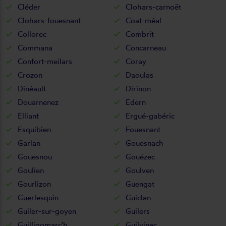
Cléder
Clohars-carnoët
Clohars-fouesnant
Coat-méal
Collorec
Combrit
Commana
Concarneau
Confort-meilars
Coray
Crozon
Daoulas
Dinéault
Dirinon
Douarnenez
Edern
Elliant
Ergué-gabéric
Esquibien
Fouesnant
Garlan
Gouesnach
Gouesnou
Gouézec
Goulien
Goulven
Gourlizon
Guengat
Guerlesquin
Guiclan
Guiler-sur-goyen
Guilers
Guilligomarc'h
Guilvinec