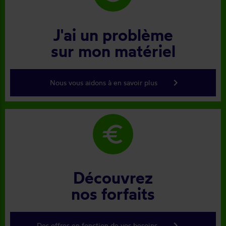
J'ai un problème
sur mon matériel
keyboard_arrow_right
Nous vous aidons à en savoir plus
euro
Découvrez
nos forfaits
keyboard_arrow_right
Des offres en fonction de vos besoins