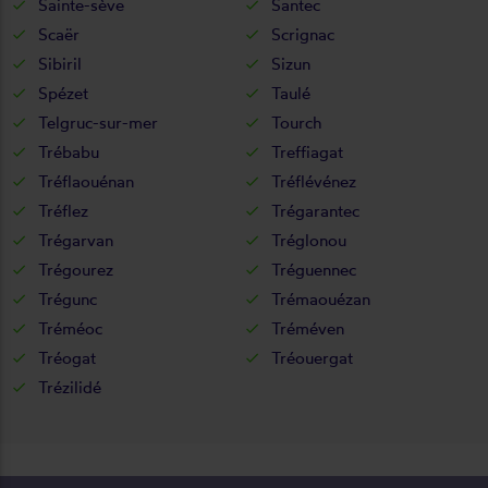
Sainte-sève
Santec
Scaër
Scrignac
Sibiril
Sizun
Spézet
Taulé
Telgruc-sur-mer
Tourch
Trébabu
Treffiagat
Tréflaouénan
Tréflévénez
Tréflez
Trégarantec
Trégarvan
Tréglonou
Trégourez
Tréguennec
Trégunc
Trémaouézan
Tréméoc
Tréméven
Tréogat
Tréouergat
Trézilidé