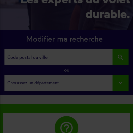
durable.
Modifier ma recherche
search
ou
Choisissez un département
help_outline