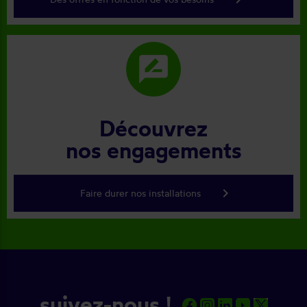
rate_review
Découvrez
nos engagements
keyboard_arrow_right
Faire durer nos installations
suivez-nous !