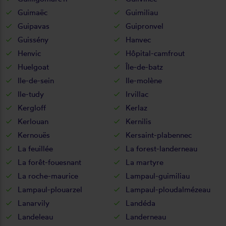
Guimaëc
Guimiliau
Guipavas
Guipronvel
Guissény
Hanvec
Henvic
Hôpital-camfrout
Huelgoat
Île-de-batz
Ile-de-sein
Ile-molène
Ile-tudy
Irvillac
Kergloff
Kerlaz
Kerlouan
Kernilis
Kernouës
Kersaint-plabennec
La feuillée
La forest-landerneau
La forêt-fouesnant
La martyre
La roche-maurice
Lampaul-guimiliau
Lampaul-plouarzel
Lampaul-ploudalmézeau
Lanarvily
Landéda
Landeleau
Landerneau