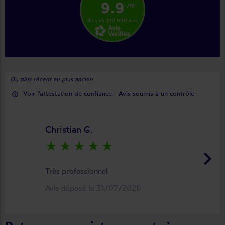
9.9
/10
Plus de 210 000 avis
Du plus récent au plus ancien
Voir l'attestation de confiance - Avis soumis à un contrôle
help_outline
Christian G.
star_rate
star_rate
star_rate
star_rate
star_rate
keyboard_arrow_right
Très professionnel
Avis déposé le 31/07/2026