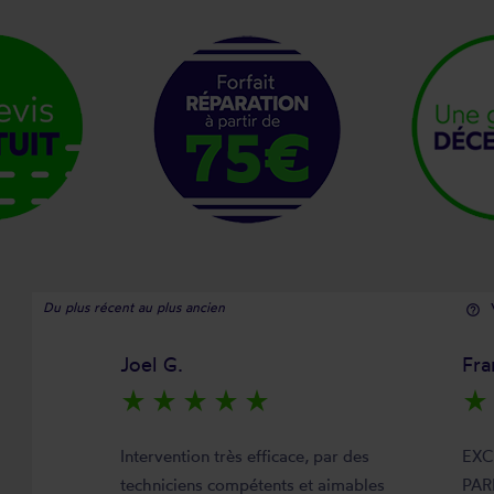
Du plus récent au plus ancien
help_outline
Joel G.
Fra
star_rate
star_rate
star_rate
star_rate
star_rate
star_rate
Intervention très efficace, par des
EXC
techniciens compétents et aimables
PAR