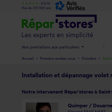
9.9/10
star_rate
star_rate
star_rate
star_rate
star_rate
Plus de 210 000 avis
Nos prestations aux particuliers
Accueil
Prendre rendez-vous
Finistère
Saint
Installation et dépannage volet 
Notre intervenant Répar'stores à Saint
Quimper / Douarn
Vincent FAUCHART