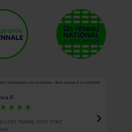
Voir l'attestation de confiance - Avis soumis à un contrôle
ncis P.
star_rate
star_rate
star_rate
star_rate
keyboard_arrow_right
ELLENT TRAVAIL.TOUT ETAIT
FAIT.