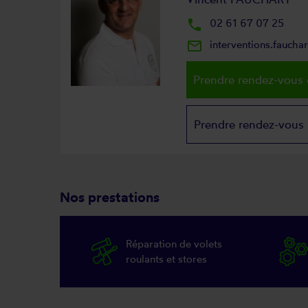
local_phone
02 61 67 07 25
mail_outline
interventions.fauch
Prendre rendez-vous 
Prendre rendez-vous
Nos prestations
Réparation de volets
roulants et stores