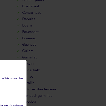
Coat-méal
Concarneau
Daoulas
Edern
Fouesnant
Gouézec
Guengat
Guilers
Guimiliau
Hanvec
Île-de-batz
Irvillac
inalités suivantes
Kernilis
La forest-landerneau
Lampaul-guimiliau
Landéda
ler ou de refuser