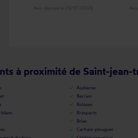
Avis déposé le 29/07/2026
Avi
ts à proximité de Saint-jean-
o
Audierne
et
Berrien
s
Bolazec
-blanc
Brasparts
Briec
tec
Carhaix-plouguer
auneuf-du-faou
Cléden-cap-sizun