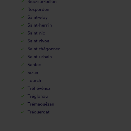
Riec-sur-bélon
Rosporden
Saint-eloy
Saint-hernin
Saint-nic
Saint-rivoal
Saint-thégonnec
Saint-urbain
Santec
Sizun
Tourch
Tréflévénez
Tréglonou
Trémaouézan
Tréouergat