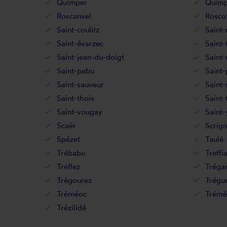
Quimper
Quimp
Roscanvel
Rosco
Saint-coulitz
Saint-
Saint-évarzec
Saint-
Saint-jean-du-doigt
Saint
Saint-pabu
Saint-
Saint-sauveur
Saint-
Saint-thois
Saint-
Saint-vougay
Saint-
Scaër
Scrign
Spézet
Taulé
Trébabu
Treffi
Tréflez
Tréga
Trégourez
Trégu
Tréméoc
Trémé
Trézilidé