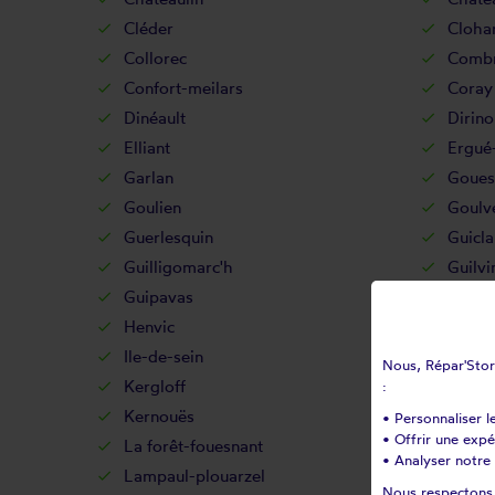
Cléder
Cloha
Collorec
Combr
Confort-meilars
Coray
Dinéault
Dirino
Elliant
Ergué
Garlan
Goues
Goulien
Goulv
Guerlesquin
Guicla
Guilligomarc'h
Guilvi
Guipavas
Guipr
Henvic
Hôpit
Ile-de-sein
Ile-mo
Nous, Répar'Store
Kergloff
Kerlaz
:
Kernouës
Kersa
• Personnaliser l
• Offrir une exp
La forêt-fouesnant
La ma
• Analyser notre 
Lampaul-plouarzel
Lampa
Nous respectons v