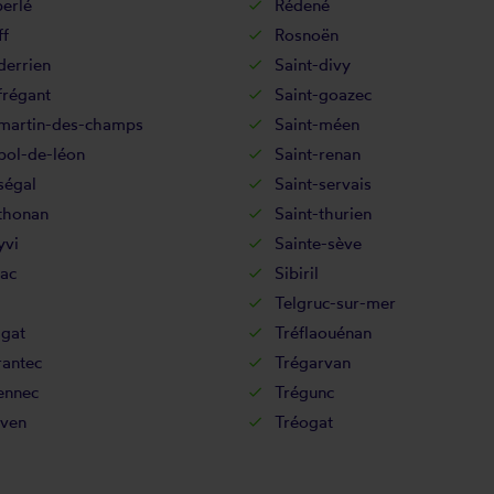
erlé
Rédené
ff
Rosnoën
derrien
Saint-divy
frégant
Saint-goazec
-martin-des-champs
Saint-méen
pol-de-léon
Saint-renan
ségal
Saint-servais
thonan
Saint-thurien
yvi
Sainte-sève
ac
Sibiril
Telgruc-sur-mer
agat
Tréflaouénan
rantec
Trégarvan
ennec
Trégunc
ven
Tréogat