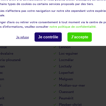
rneau
Landévennec
certains types de cookies ou certains services proposés par des tiers.
dal
Landudec
ies n'affectera pas votre navigation sur notre site cependant votre expérien
uarneau
Lanildut
ale.
dern
Lanneuffret
ger d'avis ou retirer votre consentement à tout moment via le centre de p
s d'informations, veuillez consulter
notre politique de confidentialité
.
oc
Laz
nquet
Le drennec
Je contrôle
J'accepte
Je refuse
h
Le ponthou
voux
Lennon
évalaire
Loc-eguiner
ria-plouzané
Locmélar
nan
Loctudy
ec
Loperhet
on
Melgven
c
Moëlan-sur-mer
Ouessant
rit
Peumérit
en
Pleyber-christ