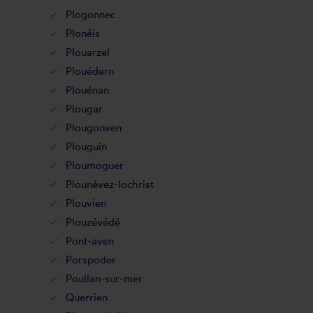
Plogonnec
Plonéis
Plouarzel
Plouédern
Plouénan
Plougar
Plougonven
Plouguin
Ploumoguer
Plounévez-lochrist
Plouvien
Plouzévédé
Pont-aven
Porspoder
Poullan-sur-mer
Querrien