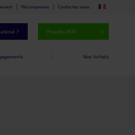
tement
Récompenses
Contactez-nous
tériel ?
Prendre RDV
keyboard_arrow_right
gagements
Nos forfaits