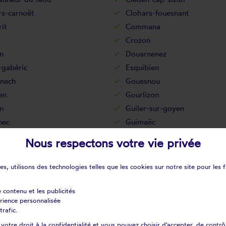
rs-carnoët
Clohars-fouesnant
it
Commana
Crozon
n
Douarnenez
-gabéric
Esquibien
nach
Gouesnou
en
Gourlizon
n
Guiler-sur-goyen
nec
Guimaëc
onvel
Guissény
Nous respectons votre vie privée
al-camfrout
Huelgoat
lène
Ile-tudy
s, utilisons des technologies telles que les cookies sur notre site pour les f
Kerlouan
int-plabennec
La feuillée
e contenu et les publicités
érience personnalisée
rtyre
La roche-maurice
trafic.
ul-ploudalmézeau
Lanarvily
otre droit à la confidentialité et vous pouvez choisir d'accepter, de contrô