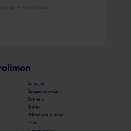
s déposé le 29/07/2026
trolimon
Bannalec
Beuzec-cap-sizun
Botmeur
Brélès
Brignogan-plages
Cast
Cléden-poher