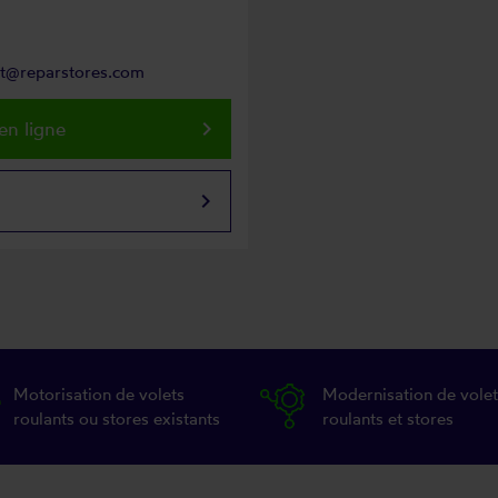
art@reparstores.com
keyboard_arrow_right
en ligne
keyboard_arrow_right
Motorisation de volets
Modernisation de volet
roulants ou stores existants
roulants et stores