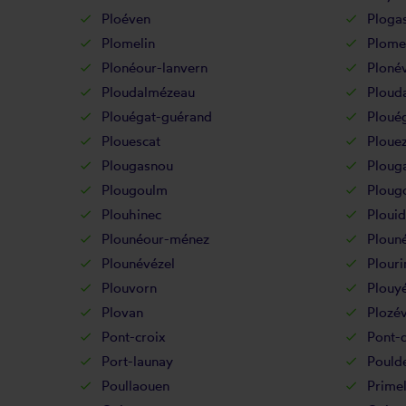
Ploéven
Plogas
Plomelin
Plome
Plonéour-lanvern
Ploné
Ploudalmézeau
Plouda
Plouégat-guérand
Ploué
Plouescat
Ploue
Plougasnou
Plouga
Plougoulm
Ploug
Plouhinec
Plouid
Plounéour-ménez
Plouné
Plounévézel
Plouri
Plouvorn
Plouy
Plovan
Plozév
Pont-croix
Pont-
Port-launay
Pould
Poullaouen
Primel