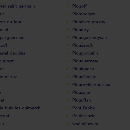
tel-saint-germain
Plogoff
ur
Plomodiern
vez-du-faou
Plonévez-porzay
niel
Ploudiry
gat-guerrand
Plouégat-moysan
zoc'h
Plouézoc'h
stel-daoulas
Plougonvelin
ourvest
Plouguerneau
er
Plouigneau
our-trez
Plounéventer
n
Plourin-lès-morlaix
é
Plouzané
et
Pluguffan
de-buis-lès-quimerch
Pont-l'abbé
ergat
Pouldreuzic
in
Quéménéven