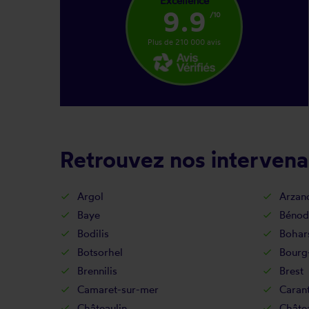
Excellence
9.9
/10
Plus de 210 000 avis
Retrouvez nos intervenan
Argol
Arzan
Baye
Bénod
Bodilis
Bohar
Botsorhel
Bourg
Brennilis
Brest
Camaret-sur-mer
Caran
Châteaulin
Châte