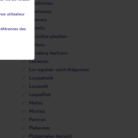
Landivisiau
Landunvez
ce utilisateur
Lanmeur
Lannilis
références des
Le cloître-pleyben
Le faou
Le relecq-kerhuon
Lesneven
Loc-eguiner-saint-thégonnec
Locquénolé
Locunolé
Loqueffret
Mellac
Morlaix
Pencran
Plabennec
Plobannalec-lesconil