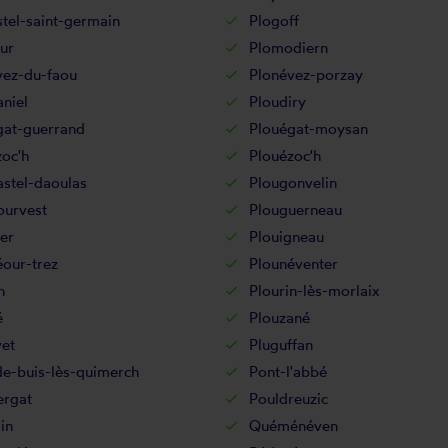
tel-saint-germain
Plogoff
ur
Plomodiern
vez-du-faou
Plonévez-porzay
niel
Ploudiry
gat-guerrand
Plouégat-moysan
zoc'h
Plouézoc'h
stel-daoulas
Plougonvelin
ourvest
Plouguerneau
er
Plouigneau
our-trez
Plounéventer
n
Plourin-lès-morlaix
é
Plouzané
et
Pluguffan
de-buis-lès-quimerch
Pont-l'abbé
ergat
Pouldreuzic
in
Quéménéven