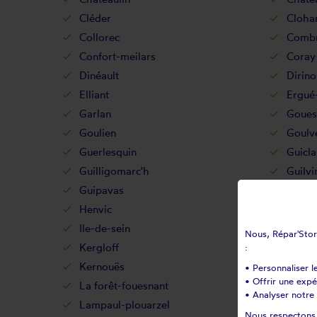
Cléder
Cloha
Collorec
Combr
Confort-meilars
Coray
Dinéault
Dirino
Elliant
Ergué
Garlan
Goues
Goulien
Goulv
Guerlesquin
Guicla
Guilligomarc'h
Guilvi
Guipavas
Guipr
Henvic
Hôpit
Ile-de-sein
Ile-mo
Nous, Répar'Store
Kergloff
Kerlaz
:
Kernouës
Kersa
• Personnaliser l
• Offrir une exp
La forêt-fouesnant
La ma
• Analyser notre 
Lampaul-plouarzel
Lampa
Nous respectons v