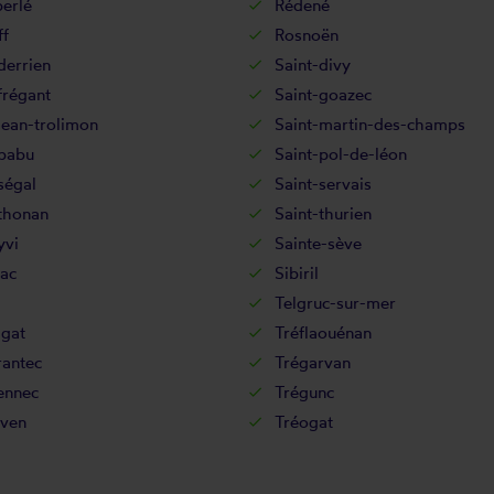
erlé
Rédené
ff
Rosnoën
derrien
Saint-divy
frégant
Saint-goazec
jean-trolimon
Saint-martin-des-champs
-pabu
Saint-pol-de-léon
ségal
Saint-servais
thonan
Saint-thurien
yvi
Sainte-sève
ac
Sibiril
Telgruc-sur-mer
agat
Tréflaouénan
rantec
Trégarvan
ennec
Trégunc
ven
Tréogat