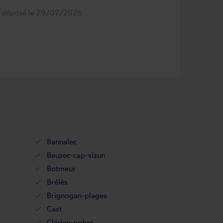
s déposé le 29/07/2026
Bannalec
Beuzec-cap-sizun
Botmeur
Brélès
Brignogan-plages
Cast
Cléden-poher