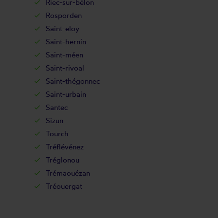
Riec-sur-bélon
Rosporden
Saint-eloy
Saint-hernin
Saint-méen
Saint-rivoal
Saint-thégonnec
Saint-urbain
Santec
Sizun
Tourch
Tréflévénez
Tréglonou
Trémaouézan
Tréouergat