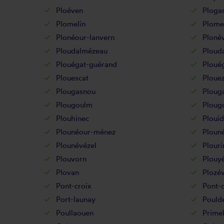
Ploéven
Plogas
Plomelin
Plome
Plonéour-lanvern
Ploné
Ploudalmézeau
Plouda
Plouégat-guérand
Ploué
Plouescat
Ploue
Plougasnou
Plouga
Plougoulm
Ploug
Plouhinec
Plouid
Plounéour-ménez
Plouné
Plounévézel
Plouri
Plouvorn
Plouy
Plovan
Plozév
Pont-croix
Pont-
Port-launay
Pould
Poullaouen
Primel