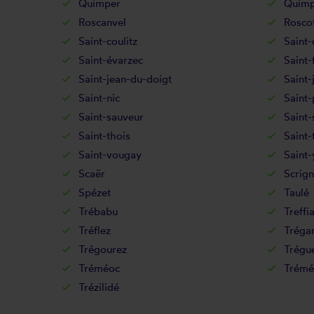
Quimper
Quimp
Roscanvel
Rosco
Saint-coulitz
Saint-
Saint-évarzec
Saint-
Saint-jean-du-doigt
Saint-
Saint-nic
Saint
Saint-sauveur
Saint-
Saint-thois
Saint-
Saint-vougay
Saint-
Scaër
Scrign
Spézet
Taulé
Trébabu
Treffi
Tréflez
Tréga
Trégourez
Trégu
Tréméoc
Trémé
Trézilidé