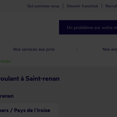
Qui sommes-nous
Devenir franchisé
Recru
Un problème sur votre ma
Nos services aux pros
Nos en
-renan
roulant à Saint-renan
-renan
ers / Pays de l´Iroise