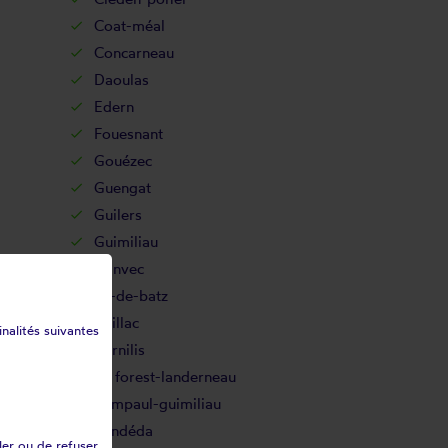
Coat-méal
Concarneau
Daoulas
Edern
Fouesnant
Gouézec
Guengat
Guilers
Guimiliau
Hanvec
Île-de-batz
Irvillac
inalités suivantes
Kernilis
La forest-landerneau
Lampaul-guimiliau
Landéda
ler ou de refuser