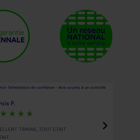
Voir l'attestation de confiance - Avis soumis à un contrôle
ncis P.
star_rate
star_rate
star_rate
star_rate
keyboard_arrow_right
ELLENT TRAVAIL.TOUT ETAIT
FAIT.