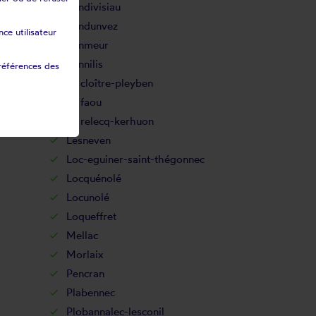
Landivisiau
Landunvez
ce utilisateur
Lanmeur
Lannilis
références des
Le cloître-pleyben
Le faou
Le relecq-kerhuon
Lesneven
Loc-eguiner-saint-thégonnec
Locquénolé
Locunolé
Loqueffret
Mellac
Morlaix
Pencran
Plabennec
Plobannalec-lesconil