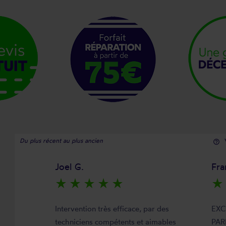
Du plus récent au plus ancien
help_outline
Joel G.
Fra
star_rate
star_rate
star_rate
star_rate
star_rate
star_rate
Intervention très efficace, par des
EXC
techniciens compétents et aimables
PAR