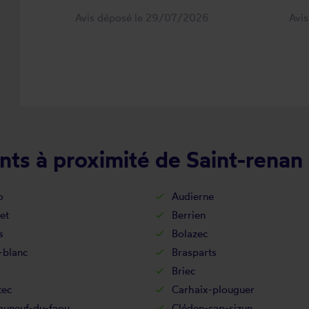
Avis déposé le 29/07/2026
Avi
nts à proximité de Saint-renan
o
Audierne
et
Berrien
s
Bolazec
-blanc
Brasparts
Briec
tec
Carhaix-plouguer
auneuf-du-faou
Cléden-cap-sizun