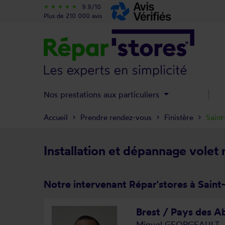
9.9/10
star_rate
star_rate
star_rate
star_rate
star_rate
Plus de 210 000 avis
Nos prestations aux particuliers
Accueil
Prendre rendez-vous
Finistère
Saint
Installation et dépannage volet 
Notre intervenant Répar'stores à Saint
Brest / Pays des Ab
Miguel GEORGEAULT