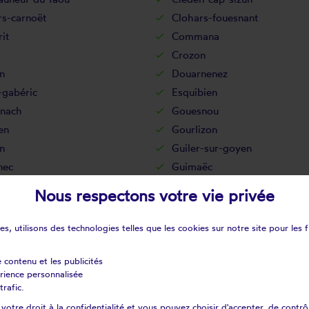
rs-carnoët
Clohars-fouesnant
it
Commana
Crozon
n
Douarnenez
-gabéric
Esquibien
nach
Gouesnou
en
Gourlizon
n
Guiler-sur-goyen
nec
Guimaëc
onvel
Guissény
Nous respectons votre vie privée
al-camfrout
Huelgoat
lène
Ile-tudy
s, utilisons des technologies telles que les cookies sur notre site pour les f
Kerlouan
int-plabennec
La feuillée
e contenu et les publicités
érience personnalisée
rtyre
La roche-maurice
trafic.
ul-ploudalmézeau
Lanarvily
otre droit à la confidentialité et vous pouvez choisir d'accepter, de contrô