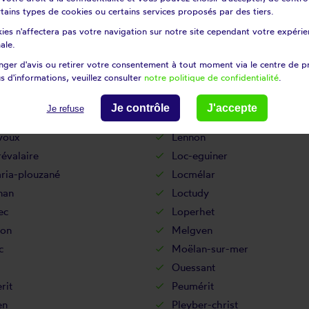
rneau
Landévennec
certains types de cookies ou certains services proposés par des tiers.
dal
Landudec
ies n'affectera pas votre navigation sur notre site cependant votre expérien
uarneau
Lanildut
ale.
dern
Lanneuffret
ger d'avis ou retirer votre consentement à tout moment via le centre de p
s d'informations, veuillez consulter
notre politique de confidentialité
.
oc
Laz
nquet
Le drennec
Je contrôle
J'accepte
Je refuse
h
Le ponthou
voux
Lennon
évalaire
Loc-eguiner
ria-plouzané
Locmélar
nan
Loctudy
ec
Loperhet
on
Melgven
c
Moëlan-sur-mer
Ouessant
rit
Peumérit
en
Pleyber-christ