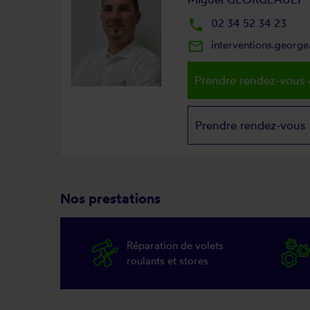
local_phone
02 34 52 34 23
mail_outline
interventions.georg
Prendre rendez-vous 
Prendre rendez-vous
Nos prestations
Réparation de volets
roulants et stores