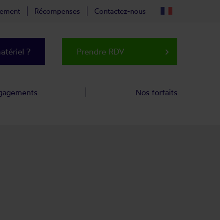
tement
Récompenses
Contactez-nous
tériel ?
Prendre RDV
keyboard_arrow_right
gagements
Nos forfaits