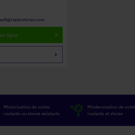
eault@reparstores.com
keyboard_arrow_right
en ligne
keyboard_arrow_right
Motorisation de volets
Modernisation de volet
roulants ou stores existants
roulants et stores