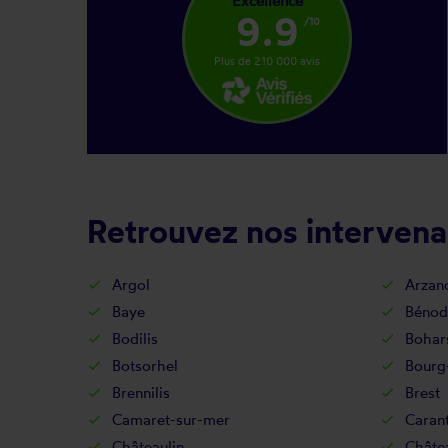
Excellence
9.9
/10
Plus de 210 000 avis
Retrouvez nos intervena
Argol
Arzan
Baye
Bénod
Bodilis
Bohar
Botsorhel
Bourg
Brennilis
Brest
Camaret-sur-mer
Caran
Châteaulin
Châte