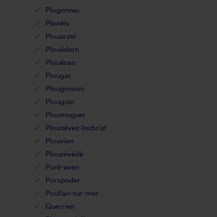
Plogonnec
Plonéis
Plouarzel
Plouédern
Plouénan
Plougar
Plougonven
Plouguin
Ploumoguer
Plounévez-lochrist
Plouvien
Plouzévédé
Pont-aven
Porspoder
Poullan-sur-mer
Querrien