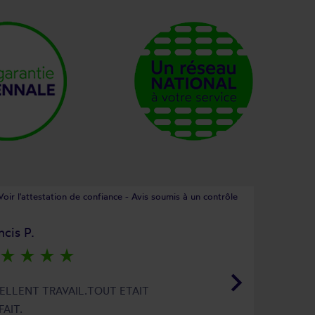
Voir l'attestation de confiance - Avis soumis à un contrôle
ncis P.
star_rate
star_rate
star_rate
star_rate
keyboard_arrow_right
ELLENT TRAVAIL.TOUT ETAIT
FAIT.