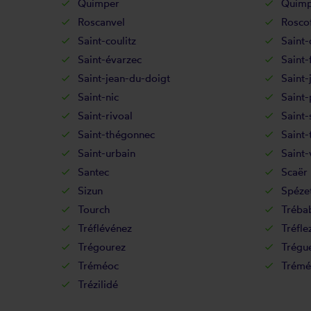
Quimper
Quimp
Roscanvel
Rosco
Saint-coulitz
Saint-
Saint-évarzec
Saint-
Saint-jean-du-doigt
Saint-
Saint-nic
Saint
Saint-rivoal
Saint-
Saint-thégonnec
Saint-
Saint-urbain
Saint
Santec
Scaër
Sizun
Spéze
Tourch
Tréba
Tréflévénez
Tréfle
Trégourez
Trégu
Tréméoc
Trémé
Trézilidé