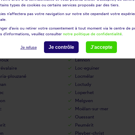
rneau
Landévennec
certains types de cookies ou certains services proposés par des tiers.
dal
Landudec
ies n'affectera pas votre navigation sur notre site cependant votre expérien
uarneau
Lanildut
ale.
dern
Lanneuffret
ger d'avis ou retirer votre consentement à tout moment via le centre de p
s d'informations, veuillez consulter
notre politique de confidentialité
.
oc
Laz
nquet
Le drennec
Je contrôle
J'accepte
Je refuse
h
Le ponthou
voux
Lennon
évalaire
Loc-eguiner
ria-plouzané
Locmélar
nan
Loctudy
ec
Loperhet
on
Melgven
c
Moëlan-sur-mer
Ouessant
rit
Peumérit
en
Pleyber-christ