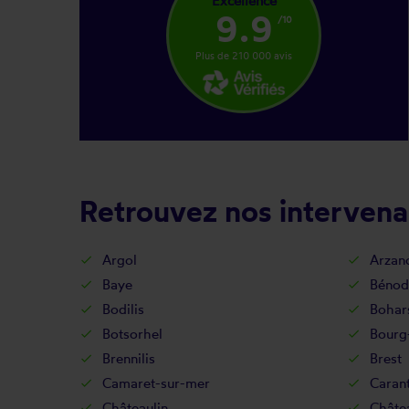
Excellence
9.9
/10
Plus de 210 000 avis
Retrouvez nos intervena
Argol
Arzan
Baye
Bénod
Bodilis
Bohar
Botsorhel
Bourg
Brennilis
Brest
Camaret-sur-mer
Caran
Châteaulin
Châte