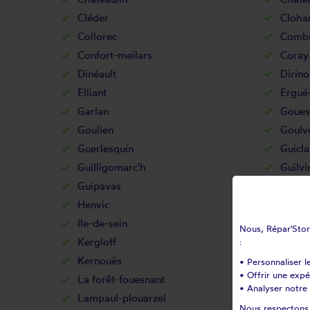
Cléder
Cloha
Collorec
Combr
Confort-meilars
Coray
Dinéault
Dirino
Elliant
Ergué
Garlan
Goues
Goulien
Goulv
Guerlesquin
Guicla
Guilligomarc'h
Guilvi
Guipavas
Guipr
Henvic
Hôpit
Ile-de-sein
Ile-mo
Nous, Répar'Store
Kergloff
Kerlaz
:
Kernouës
Kersa
• Personnaliser l
• Offrir une exp
La forêt-fouesnant
La ma
• Analyser notre 
Lampaul-plouarzel
Lampa
Nous respectons v