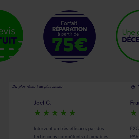
Du plus récent au plus ancien
help_outline
Joel G.
Fra
star_rate
star_rate
star_rate
star_rate
star_rate
star_rate
Intervention très efficace, par des
EXC
techniciens compétents et aimables
PAR