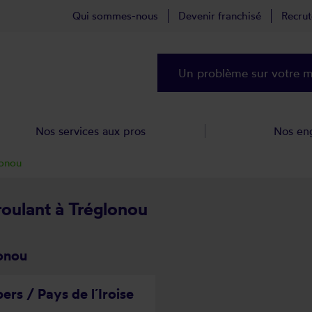
Qui sommes-nous
Devenir franchisé
Recru
Un problème sur votre ma
Nos services aux pros
Nos en
lonou
roulant à Tréglonou
lonou
ers / Pays de l´Iroise