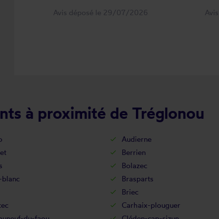
Avis déposé le 29/07/2026
Avi
nts à proximité de Tréglonou
o
Audierne
et
Berrien
s
Bolazec
-blanc
Brasparts
Briec
tec
Carhaix-plouguer
auneuf-du-faou
Cléden-cap-sizun