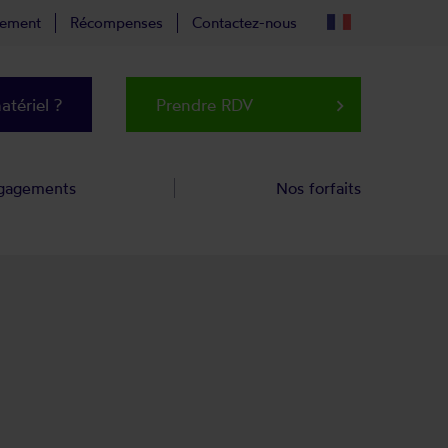
tement
Récompenses
Contactez-nous
tériel ?
Prendre RDV
keyboard_arrow_right
gagements
Nos forfaits