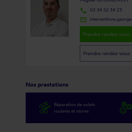
local_phone
02 34 52 34 23
mail_outline
interventions.georg
Prendre rendez-vous 
Prendre rendez-vous
Nos prestations
Réparation de volets
roulants et stores