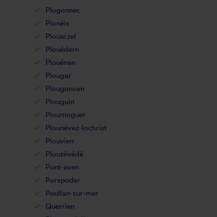
Plogonnec
Plonéis
Plouarzel
Plouédern
Plouénan
Plougar
Plougonven
Plouguin
Ploumoguer
Plounévez-lochrist
Plouvien
Plouzévédé
Pont-aven
Porspoder
Poullan-sur-mer
Querrien