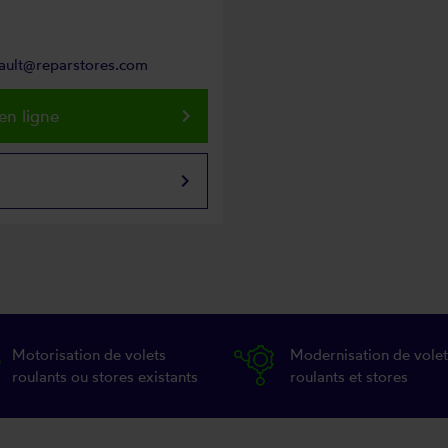
eault@reparstores.com
keyboard_arrow_right
en ligne
keyboard_arrow_right
Motorisation de volets
Modernisation de volet
roulants ou stores existants
roulants et stores