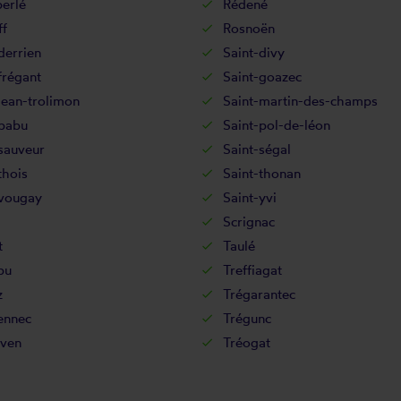
erlé
Rédené
ff
Rosnoën
derrien
Saint-divy
frégant
Saint-goazec
jean-trolimon
Saint-martin-des-champs
-pabu
Saint-pol-de-léon
sauveur
Saint-ségal
thois
Saint-thonan
-vougay
Saint-yvi
Scrignac
t
Taulé
bu
Treffiagat
z
Trégarantec
ennec
Trégunc
ven
Tréogat