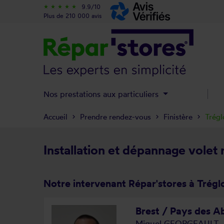
9.9/10
star_rate
star_rate
star_rate
star_rate
star_rate
Plus de 210 000 avis
Nos prestations aux particuliers
Accueil
Prendre rendez-vous
Finistère
Trég
Installation et dépannage volet 
Notre intervenant Répar'stores à Trég
Brest / Pays des Ab
Miguel GEORGEAULT