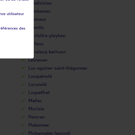
Landivisiau
Landunvez
ce utilisateur
Lanmeur
Lannilis
références des
Le cloître-pleyben
Le faou
Le relecq-kerhuon
Lesneven
Loc-eguiner-saint-thégonnec
Locquénolé
Locunolé
Loqueffret
Mellac
Morlaix
Pencran
Plabennec
Plobannalec-lesconil