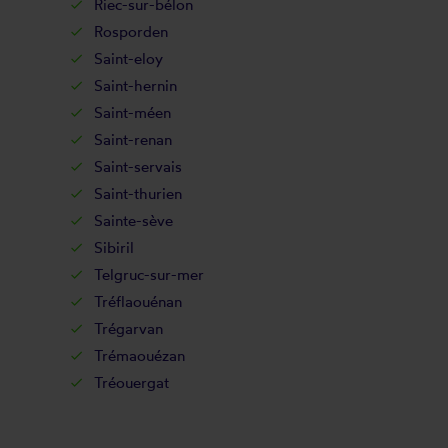
Riec-sur-bélon
Rosporden
Saint-eloy
Saint-hernin
Saint-méen
Saint-renan
Saint-servais
Saint-thurien
Sainte-sève
Sibiril
Telgruc-sur-mer
Tréflaouénan
Trégarvan
Trémaouézan
Tréouergat