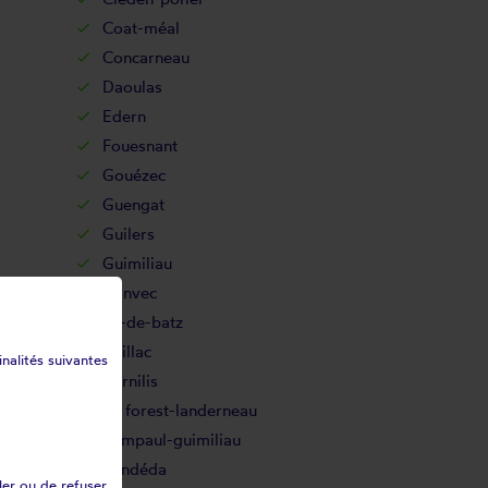
Coat-méal
Concarneau
Daoulas
Edern
Fouesnant
Gouézec
Guengat
Guilers
Guimiliau
Hanvec
Île-de-batz
Irvillac
inalités suivantes
Kernilis
La forest-landerneau
Lampaul-guimiliau
Landéda
ler ou de refuser