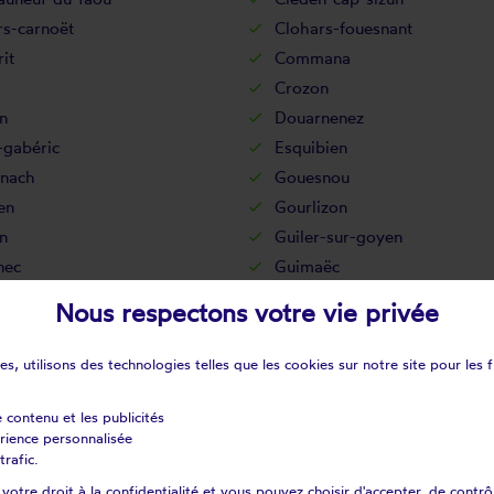
rs-carnoët
Clohars-fouesnant
it
Commana
Crozon
n
Douarnenez
-gabéric
Esquibien
nach
Gouesnou
en
Gourlizon
n
Guiler-sur-goyen
nec
Guimaëc
onvel
Guissény
Nous respectons votre vie privée
al-camfrout
Huelgoat
lène
Ile-tudy
s, utilisons des technologies telles que les cookies sur notre site pour les f
Kerlouan
int-plabennec
La feuillée
e contenu et les publicités
érience personnalisée
rtyre
La roche-maurice
trafic.
ul-ploudalmézeau
Lanarvily
otre droit à la confidentialité et vous pouvez choisir d'accepter, de contrô