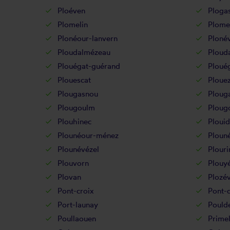
Ploéven
Plogas
Plomelin
Plome
Plonéour-lanvern
Ploné
Ploudalmézeau
Plouda
Plouégat-guérand
Ploué
Plouescat
Ploue
Plougasnou
Plouga
Plougoulm
Ploug
Plouhinec
Plouid
Plounéour-ménez
Plouné
Plounévézel
Plouri
Plouvorn
Plouy
Plovan
Plozév
Pont-croix
Pont-
Port-launay
Pould
Poullaouen
Primel