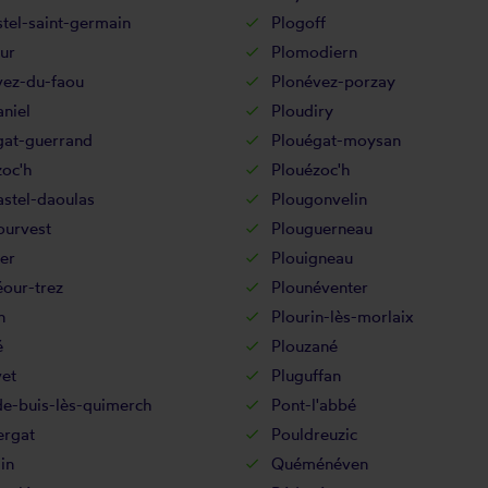
tel-saint-germain
Plogoff
ur
Plomodiern
vez-du-faou
Plonévez-porzay
niel
Ploudiry
gat-guerrand
Plouégat-moysan
zoc'h
Plouézoc'h
stel-daoulas
Plougonvelin
ourvest
Plouguerneau
er
Plouigneau
our-trez
Plounéventer
n
Plourin-lès-morlaix
é
Plouzané
et
Pluguffan
de-buis-lès-quimerch
Pont-l'abbé
ergat
Pouldreuzic
in
Quéménéven