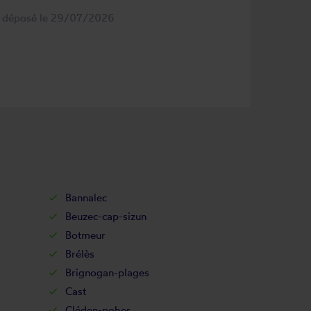
s déposé le 29/07/2026
Bannalec
Beuzec-cap-sizun
Botmeur
Brélès
Brignogan-plages
Cast
Cléden-poher