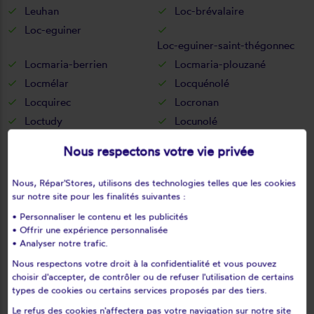
Leuhan
Loc-brévalaire
Loc-eguiner
Loc-eguiner-saint-thégonnec
Locmaria-berrien
Locmaria-plouzané
Locmélar
Locquénolé
Locquirec
Locronan
Loctudy
Locunolé
Logonna-daoulas
Lopérec
Nous respectons votre vie privée
Loperhet
Loqueffret
Lothey
Mahalon
Nous, Répar'Stores, utilisons des technologies telles que les cookies
Melgven
Mellac
sur notre site pour les finalités suivantes :
Mespaul
Milizac
• Personnaliser le contenu et les publicités
• Offrir une expérience personnalisée
Moëlan-sur-mer
Morlaix
• Analyser notre trafic.
Motreff
Névez
Nous respectons votre droit à la confidentialité et vous pouvez
Ouessant
Pencran
choisir d'accepter, de contrôler ou de refuser l'utilisation de certains
types de cookies ou certains services proposés par des tiers.
Penmarch
Peumerit
Peumérit
Plabennec
Le refus des cookies n'affectera pas votre navigation sur notre site