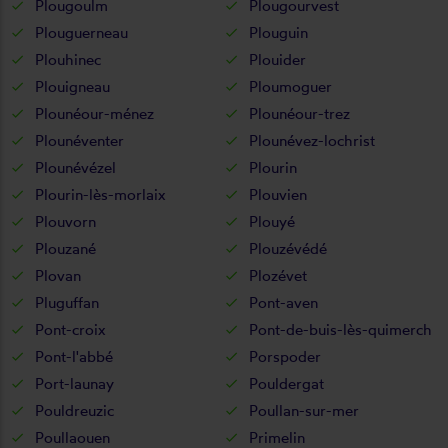
Plougoulm
Plougourvest
Plouguerneau
Plouguin
Plouhinec
Plouider
Plouigneau
Ploumoguer
Plounéour-ménez
Plounéour-trez
Plounéventer
Plounévez-lochrist
Plounévézel
Plourin
Plourin-lès-morlaix
Plouvien
Plouvorn
Plouyé
Plouzané
Plouzévédé
Plovan
Plozévet
Pluguffan
Pont-aven
Pont-croix
Pont-de-buis-lès-quimerch
Pont-l'abbé
Porspoder
Port-launay
Pouldergat
Pouldreuzic
Poullan-sur-mer
Poullaouen
Primelin