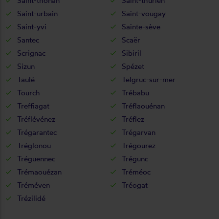
Saint-thonan
Saint-thurien
Saint-urbain
Saint-vougay
Saint-yvi
Sainte-sève
Santec
Scaër
Scrignac
Sibiril
Sizun
Spézet
Taulé
Telgruc-sur-mer
Tourch
Trébabu
Treffiagat
Tréflaouénan
Tréflévénez
Tréflez
Trégarantec
Trégarvan
Tréglonou
Trégourez
Tréguennec
Trégunc
Trémaouézan
Tréméoc
Tréméven
Tréogat
Trézilidé