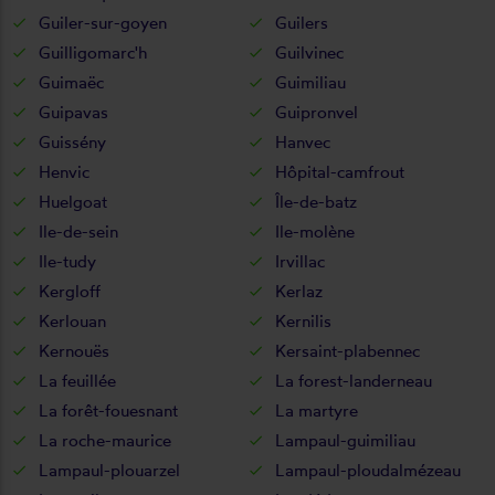
Guiler-sur-goyen
Guilers
Guilligomarc'h
Guilvinec
Guimaëc
Guimiliau
Guipavas
Guipronvel
Guissény
Hanvec
Henvic
Hôpital-camfrout
Huelgoat
Île-de-batz
Ile-de-sein
Ile-molène
Ile-tudy
Irvillac
Kergloff
Kerlaz
Kerlouan
Kernilis
Kernouës
Kersaint-plabennec
La feuillée
La forest-landerneau
La forêt-fouesnant
La martyre
La roche-maurice
Lampaul-guimiliau
Lampaul-plouarzel
Lampaul-ploudalmézeau