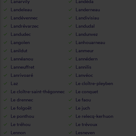
Lanarvily
Landéda
Landeleau
Landerneau
Landévennec
Landivisiau
Landrévarzec
Landudal
Landudec
Landunvez
Langolen
Lanhouarneau
Lanildut
Lanmeur
Lannéanou
Lannédern
Lanneuffret
Lannilis
Lanrivoaré
Lanvéoc
Laz
Le cloître-pleyben
Le cloître-saint-thégonnec
Le conquet
Le drennec
Le faou
Le folgoët
Le juch
Le ponthou
Le relecq-kerhuon
Le tréhou
Le trévoux
Lennon
Lesneven