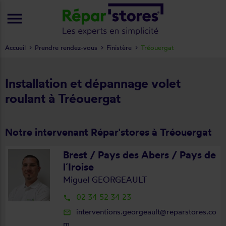
menu
Accueil
Prendre rendez-vous
Finistère
Tréouergat
Installation et dépannage volet
roulant à Tréouergat
Notre intervenant Répar'stores à Tréouergat
Brest / Pays des Abers / Pays de
l´Iroise
Miguel GEORGEAULT
02 34 52 34 23
local_phone
interventions.georgeault@reparstores.co
mail_outline
m