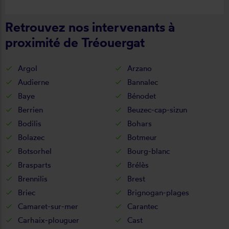
Retrouvez nos intervenants à
proximité de Tréouergat
Argol
Arzano
Audierne
Bannalec
Baye
Bénodet
Berrien
Beuzec-cap-sizun
Bodilis
Bohars
Bolazec
Botmeur
Botsorhel
Bourg-blanc
Brasparts
Brélès
Brennilis
Brest
Briec
Brignogan-plages
Camaret-sur-mer
Carantec
Carhaix-plouguer
Cast