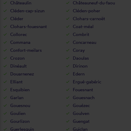
Châteaulin
Châteauneuf-du-faou
Cléden-cap-sizun
Cléden-poher
Cléder
Clohars-carnoët
Clohars-fouesnant
Coat-méal
Collorec
Combrit
Commana
Concarneau
Confort-meilars
Coray
Crozon
Daoulas
Dinéault
Dirinon
Douarnenez
Edern
Elliant
Ergué-gabéric
Esquibien
Fouesnant
Garlan
Gouesnach
Gouesnou
Gouézec
Goulien
Goulven
Gourlizon
Guengat
Guerlesquin
Guiclan