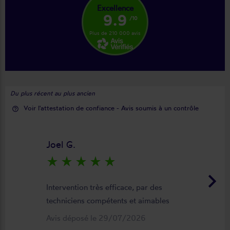
Excellence
9.9
/10
Plus de 210 000 avis
Du plus récent au plus ancien
Voir l'attestation de confiance - Avis soumis à un contrôle
help_outline
Joel G.
star_rate
star_rate
star_rate
star_rate
star_rate
keyboard_arrow_right
Intervention très efficace, par des
techniciens compétents et aimables
Avis déposé le 29/07/2026