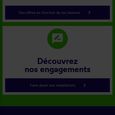
keyboard_arrow_right
Des offres en fonction de vos besoins
rate_review
Découvrez
nos engagements
keyboard_arrow_right
Faire durer nos installations