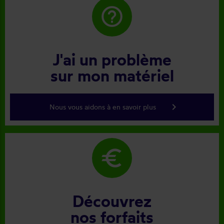
help_outline
J'ai un problème
sur mon matériel
keyboard_arrow_right
Nous vous aidons à en savoir plus
euro
Découvrez
nos forfaits