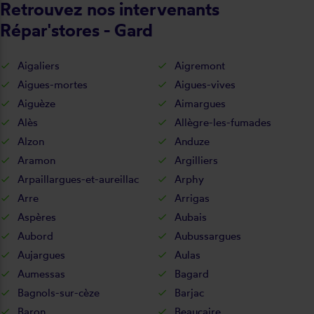
Retrouvez nos intervenants
Répar'stores - Gard
Aigaliers
Aigremont
Aigues-mortes
Aigues-vives
Aiguèze
Aimargues
Alès
Allègre-les-fumades
Alzon
Anduze
Aramon
Argilliers
Arpaillargues-et-aureillac
Arphy
Arre
Arrigas
Aspères
Aubais
Aubord
Aubussargues
Aujargues
Aulas
Aumessas
Bagard
Bagnols-sur-cèze
Barjac
Baron
Beaucaire