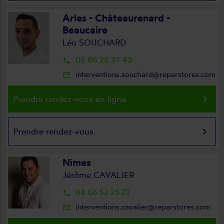
Arles - Châteaurenard -
Beaucaire
Léo SOUCHARD
06 86 20 97 49
local_phone
interventions.souchard@reparstores.com
mail_outline
keyboard_arrow_right
Prendre rendez-vous en ligne
keyboard_arrow_right
Prendre rendez-vous
Nîmes
Jérôme CAVALIER
04 66 52 25 27
local_phone
interventions.cavalier@reparstores.com
mail_outline