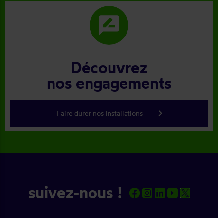
rate_review
Découvrez
nos engagements
keyboard_arrow_right
Faire durer nos installations
suivez-nous !