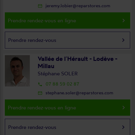
jeremy.lobier@reparstores.com
mail_outline
keyboard_arrow_right
Prendre rendez-vous en ligne
keyboard_arrow_right
Prendre rendez-vous
Vallée de l´Hérault - Lodève -
Millau
Stéphane SOLER
07 88 59 02 87
local_phone
stephane.soler@reparstores.com
mail_outline
keyboard_arrow_right
Prendre rendez-vous en ligne
keyboard_arrow_right
Prendre rendez-vous