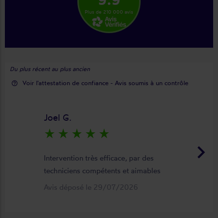
Plus de 210 000 avis
Du plus récent au plus ancien
Voir l'attestation de confiance - Avis soumis à un contrôle
help_outline
Joel G.
star_rate
star_rate
star_rate
star_rate
star_rate
keyboard_arrow_right
Intervention très efficace, par des
techniciens compétents et aimables
Avis déposé le 29/07/2026