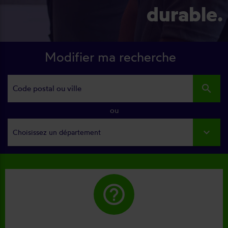
durable.
Modifier ma recherche
search
ou
Choisissez un département
help_outline