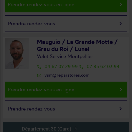
keyboard_arrow_right
Prendre rendez-vous en ligne
keyboard_arrow_right
Prendre rendez-vous
Mauguio / La Grande Motte /
Grau du Roi / Lunel
Volet Service Montpellier
04 67 07 29 99
07 85 62 03 94
local_phone
local_phone
vsm@reparstores.com
mail_outline
keyboard_arrow_right
Prendre rendez-vous en ligne
keyboard_arrow_right
Prendre rendez-vous