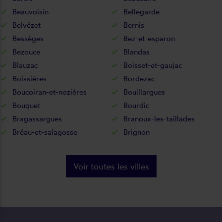
Beauvoisin
Bellegarde
Belvézet
Bernis
Bessèges
Bez-et-esparon
Bezouce
Blandas
Blauzac
Boisset-et-gaujac
Boissières
Bordezac
Boucoiran-et-nozières
Bouillargues
Bouquet
Bourdic
Bragassargues
Branoux-les-taillades
Bréau-et-salagosse
Brignon
Voir toutes les villes