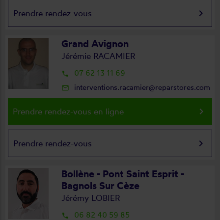
keyboard_arrow_right
Prendre rendez-vous
Grand Avignon
Jérémie RACAMIER
07 62 13 11 69
local_phone
interventions.racamier@reparstores.com
mail_outline
keyboard_arrow_right
Prendre rendez-vous en ligne
keyboard_arrow_right
Prendre rendez-vous
Bollène - Pont Saint Esprit -
Bagnols Sur Cèze
Jérémy LOBIER
06 82 40 59 85
local_phone