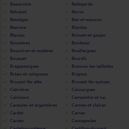
Beauvoisin
Bellegarde
Belvézet
Bernis
Bessèges
Bez-et-esparon
Bezouce
Blandas
Blauzac
Boisset-et-gaujac
Boissières
Bordezac
Boucoiran-et-nozières
Bouillargues
Bouquet
Bourdic
Bragassargues
Branoux-les-taillades
Bréau-et-salagosse
Brignon
Brouzet-lès-alès
Brouzet-lès-quissac
Cabrières
Caissargues
Calvisson
Campestre-et-luc
Canaules-et-argentières
Cannes-et-clairan
Cardet
Carnas
Carsan
Cassagnoles
Castelnau-valence
Castillon-du-gard