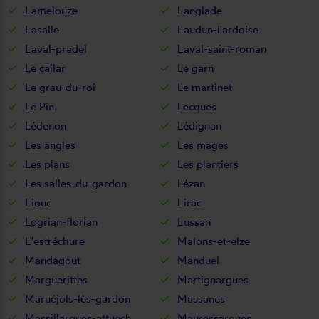
Lamelouze
Langlade
Lasalle
Laudun-l'ardoise
Laval-pradel
Laval-saint-roman
Le cailar
Le garn
Le grau-du-roi
Le martinet
Le Pin
Lecques
Lédenon
Lédignan
Les angles
Les mages
Les plans
Les plantiers
Les salles-du-gardon
Lézan
Liouc
Lirac
Logrian-florian
Lussan
L'estréchure
Malons-et-elze
Mandagout
Manduel
Marguerittes
Martignargues
Maruéjols-lès-gardon
Massanes
Massillargues-attuech
Mauressargues