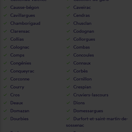
Causse-bégon
Caveirac
Cavillargues
Cendras
Chamborigaud
Chusclan
Clarensac
Codognan
Collias
Collorgues
Colognac
Combas
Comps
Concoules
Congénies
Connaux
Conqueyrac
Corbès
Corconne
Cornillon
Courry
Crespian
Cros
Cruviers-lascours
Deaux
Dions
Domazan
Domessargues
Dourbies
Durfort-et-saint-martin-de-
sossenac