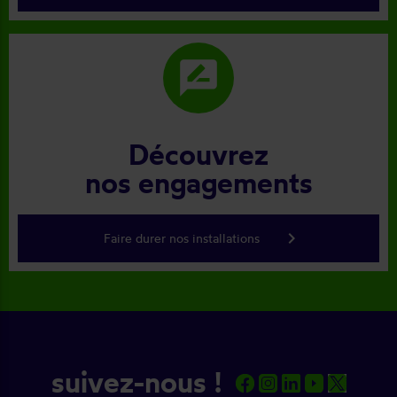
rate_review
Découvrez
nos engagements
keyboard_arrow_right
Faire durer nos installations
suivez-nous !