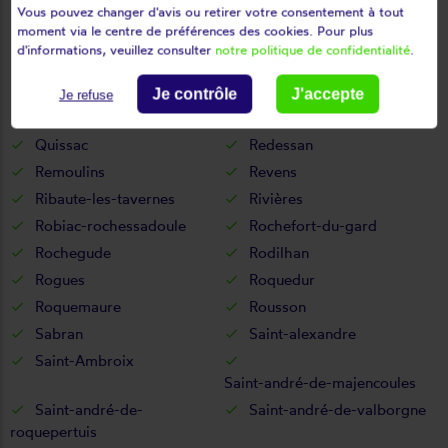
Peyroles
Pont-saint-esprit
Vous pouvez changer d'avis ou retirer votre consentement à tout
moment via le centre de préférences des cookies. Pour plus
Ponteils-et-brésis
Portes
d'informations, veuillez consulter
notre politique de confidentialité
.
Potelières
Pougnadoresse
Poulx
Pouzilhac
Je contrôle
J'accepte
Je refuse
Puechredon
Pujaut
Quissac
Redessan
Remoulins
Revens
Ribaute-les-tavernes
Rivières
Robiac-rochessadoule
Rochefort-du-gard
Rochegude
Rodilhan
Rogues
Roquedur
Roquemaure
Rousson
Sabran
Saint-alexandre
Saint-Ambroix
Saint-andré-de-majencoules
Saint-andré-de-
Saint-andré-de-valborgne
roquepertuis