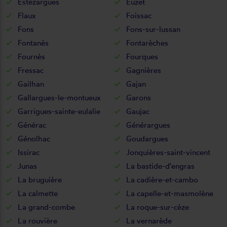
Estézargues
Euzet
Flaux
Foissac
Fons
Fons-sur-lussan
Fontanès
Fontarèches
Fournès
Fourques
Fressac
Gagnières
Gailhan
Gajan
Gallargues-le-montueux
Garons
Garrigues-sainte-eulalie
Gaujac
Générac
Générargues
Génolhac
Goudargues
Issirac
Jonquières-saint-vincent
Junas
La bastide-d'engras
La bruguière
La cadière-et-cambo
La calmette
La capelle-et-masmolène
La grand-combe
La roque-sur-cèze
La rouvière
La vernarède