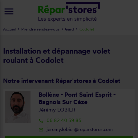
menu
Accueil
Prendre rendez-vous
Gard
Codolet
Installation et dépannage volet
roulant à Codolet
Notre intervenant Répar'stores à Codolet
Bollène - Pont Saint Esprit -
Bagnols Sur Cèze
Jérémy LOBIER
06 82 40 59 85
local_phone
jeremy.lobier@reparstores.com
mail_outline