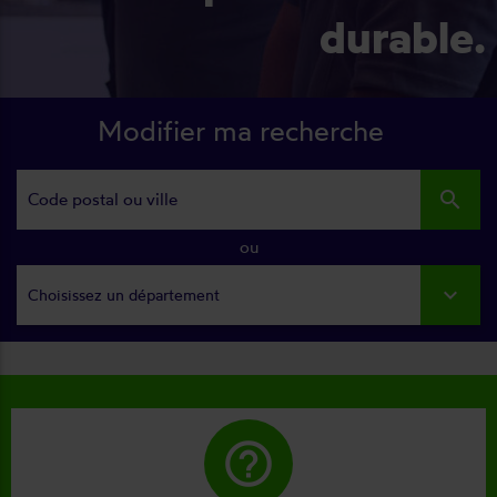
durable.
Modifier ma recherche
search
ou
Choisissez un département
help_outline