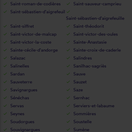
Saint-roman-de-codières
Saint-sauveur-camprieu
Saint-sébastien-d'aigrefeuil
Saint-sébastien-d'aigrefeuille
Saint-siffret
Saint-théodorit
Saint-victor-de-malcap
Saint-victor-des-oules
Saint-victor-la-coste
Sainte-Anastasie
Sainte-cécile-d'andorge
Sainte-croix-de-caderle
Salazac
Salindres
Salinelles
Sanilhac-sagriès
Sardan
Sauve
Sauveterre
Sauzet
Savignargues
Saze
Sénéchas
Sernhac
Servas
Serviers-et-labaume
Seynes
Sommières
Soudorgues
Soustelle
Souvignargues
Sumène