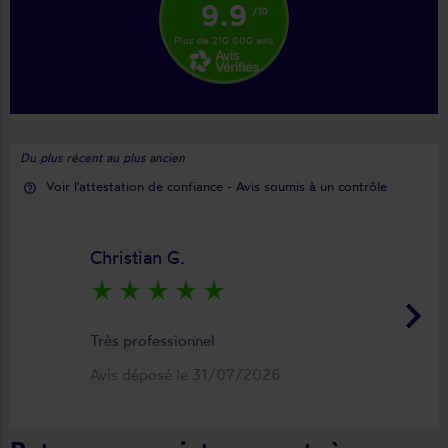
9.9
/10
Plus de 210 000 avis
Du plus récent au plus ancien
Voir l'attestation de confiance - Avis soumis à un contrôle
help_outline
Christian G.
star_rate
star_rate
star_rate
star_rate
star_rate
keyboard_arrow_right
Très professionnel
Avis déposé le 31/07/2026