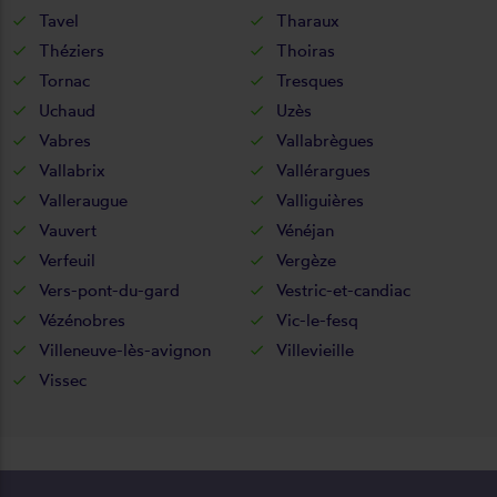
Tavel
Tharaux
Théziers
Thoiras
Tornac
Tresques
Uchaud
Uzès
Vabres
Vallabrègues
Vallabrix
Vallérargues
Valleraugue
Valliguières
Vauvert
Vénéjan
Verfeuil
Vergèze
Vers-pont-du-gard
Vestric-et-candiac
Vézénobres
Vic-le-fesq
Villeneuve-lès-avignon
Villevieille
Vissec