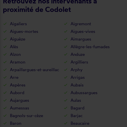
Retrouvez nos intervenants à
proximité de Codolet
Aigaliers
Aigremont
Aigues-mortes
Aigues-vives
Aiguèze
Aimargues
Alès
Allègre-les-fumades
Alzon
Anduze
Aramon
Argilliers
Arpaillargues-et-aureillac
Arphy
Arre
Arrigas
Aspères
Aubais
Aubord
Aubussargues
Aujargues
Aulas
Aumessas
Bagard
Bagnols-sur-cèze
Barjac
Baron
Beaucaire