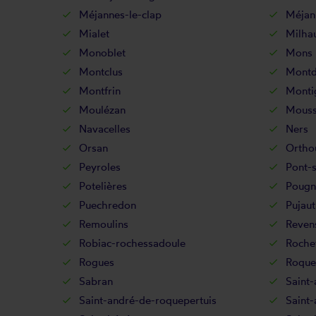
Méjannes-le-clap
Méjann
Mialet
Milha
Monoblet
Mons
Montclus
Montd
Montfrin
Monti
Moulézan
Mouss
Navacelles
Ners
Orsan
Ortho
Peyroles
Pont-s
Potelières
Pougn
Puechredon
Pujaut
Remoulins
Reven
Robiac-rochessadoule
Roche
Rogues
Roque
Sabran
Saint-
Saint-andré-de-roquepertuis
Saint