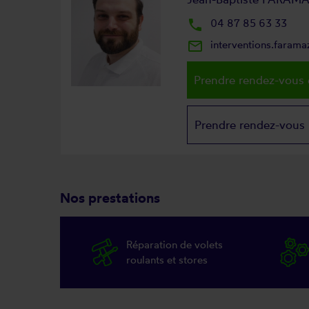
local_phone
04 87 85 63 33
mail_outline
interventions.faram
Prendre rendez-vous 
Prendre rendez-vous
Nos prestations
Réparation de volets
roulants et stores