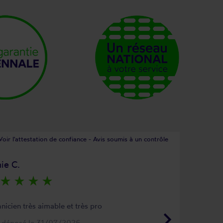
Voir l'attestation de confiance - Avis soumis à un contrôle
ie C.
star_rate
star_rate
star_rate
star_rate
nicien très aimable et très pro
keyboard_arrow_right
s déposé le 31/07/2026