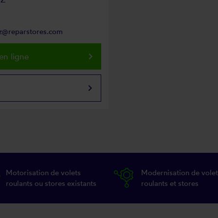
az@reparstores.com
keyboard_arrow_right
en ligne
keyboard_arrow_right
Motorisation de volets
Modernisation de volet
roulants ou stores existants
roulants et stores