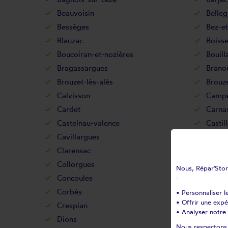
Beauvoisin
Belle
Bessèges
Bez-e
Blauzac
Boisse
Boucoiran-et-nozières
Bouill
Bragassargues
Branou
Brouzet-lès-alès
Brouze
Calvisson
Campe
Cardet
Carna
Castelnau-valence
Castil
Cavillargues
Cendr
Clarensac
Codo
Collorgues
Colog
Nous, Répar'Store
Concoules
Congé
:
Corbès
Corco
• Personnaliser l
• Offrir une exp
Crespian
Cros
• Analyser notre 
Dions
Doma
Nous respectons v