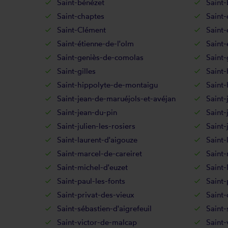
Saint-bénézet
Saint-
Saint-chaptes
Saint-
Saint-Clément
Saint
Saint-étienne-de-l'olm
Saint-
Saint-geniès-de-comolas
Saint-
Saint-gilles
Saint-
Saint-hippolyte-de-montaigu
Saint-
Saint-jean-de-maruéjols-et-avéjan
Saint-
Saint-jean-du-pin
Saint-
Saint-julien-les-rosiers
Saint-
Saint-laurent-d'aigouze
Saint-
Saint-marcel-de-careiret
Saint-
Saint-michel-d'euzet
Saint-
Saint-paul-les-fonts
Saint-
Saint-privat-des-vieux
Saint-
Saint-sébastien-d'aigrefeuil
Saint-
Saint-victor-de-malcap
Saint-