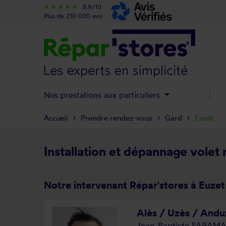
9.9/10
star_rate
star_rate
star_rate
star_rate
star_rate
Plus de 210 000 avis
Nos prestations aux particuliers
Accueil
Prendre rendez-vous
Gard
Euzet
Installation et dépannage volet 
Notre intervenant Répar'stores à Euzet
Alès / Uzès / Andu
Jean-Baptiste FARAM