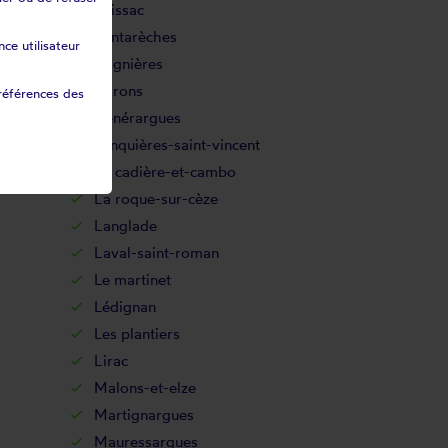
Foissac
Fontarèches
ce utilisateur
Gagnières
Garons
références des
Générargues
Jonquières-saint-vincent
La cadière-et-cambo
La roque-sur-cèze
Langlade
Laval-saint-roman
Le martinet
Lédignan
Les plantiers
Lirac
Malons-et-elze
Martignargues
Mauressargues