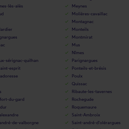
es-lès-alès
Meynes
ud
Molières-cavaillac
Montagnac
ardier
Monteils
gnargues
Montmirat
ac
Mus
Nîmes
ux-sérignac-quilhan
Parignargues
aint-esprit
Ponteils-et-brésis
adoresse
Poulx
Quissac
s
Ribaute-les-tavernes
fort-du-gard
Rochegude
dur
Roquemaure
alexandre
Saint-Ambroix
-andré-de-valborgne
Saint-andré-d'olérargues