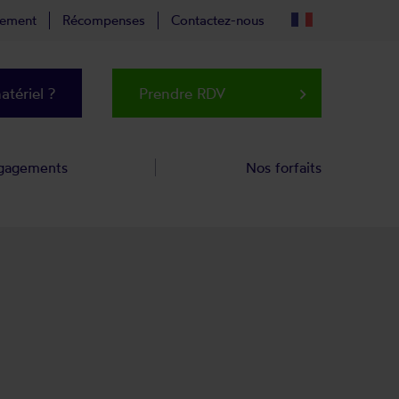
tement
Récompenses
Contactez-nous
tériel ?
Prendre RDV
keyboard_arrow_right
gagements
Nos forfaits