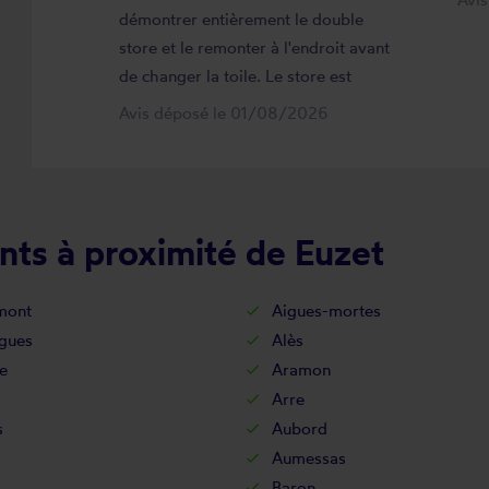
démontrer entièrement le double
store et le remonter à l'endroit avant
de changer la toile. Le store est
maintenant comme neuf, parfaitement
Avis déposé le 01/08/2026
positionné et fonctionnel. Je
recommande vivement cette
entreprise.
nts à proximité de Euzet
mont
Aigues-mortes
gues
Alès
e
Aramon
Arre
s
Aubord
Aumessas
Baron