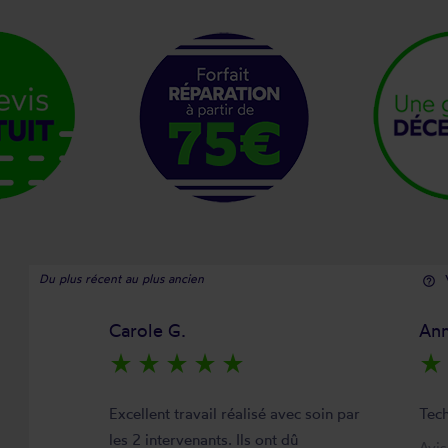
Du plus récent au plus ancien
help_outline
Carole G.
Ann
star_rate
star_rate
star_rate
star_rate
star_rate
star_rate
Excellent travail réalisé avec soin par
Tech
les 2 intervenants. Ils ont dû
Avi