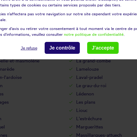
argues
Flaux
certains types de cookies ou certains services proposés par des tiers.
ur-lussan
Fontanès
ies n'affectera pas votre navigation sur notre site cependant votre expérien
ues
Fressac
ale.
Gallargues-le-montueux
ger d'avis ou retirer votre consentement à tout moment via le centre de p
s d'informations, veuillez consulter
notre politique de confidentialité
.
c
Générac
rgues
Issirac
Je contrôle
J'accepte
Je refuse
tide-d'engras
La bruguière
pelle-et-masmolène
La grand-combe
rnarède
Lamelouze
-l'ardoise
Laval-pradel
rn
Le grau-du-roi
es
Lédenon
ages
Les plans
Liouc
n
L'estréchure
el
Marguerittes
nes
Massillargues-attuech