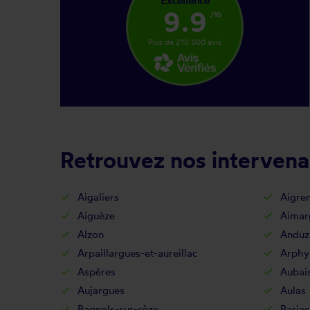
Excellence
9.9
/10
Plus de 210 000 avis
Retrouvez nos intervena
Aigaliers
Aigre
Aiguèze
Aimar
Alzon
Anduz
Arpaillargues-et-aureillac
Arphy
Aspères
Aubai
Aujargues
Aulas
Bagnols-sur-cèze
Barjac