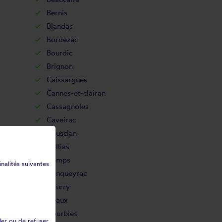
Bernis
Blandas
Bordezac
Bourdic
Brignon
Caissargues
Cannes-et-clairan
Cassagnoles
Caveirac
Chusclan
Collias
Comps
inalités suivantes
Conqueyrac
Courry
Deaux
Dourbies
ler ou de refuser