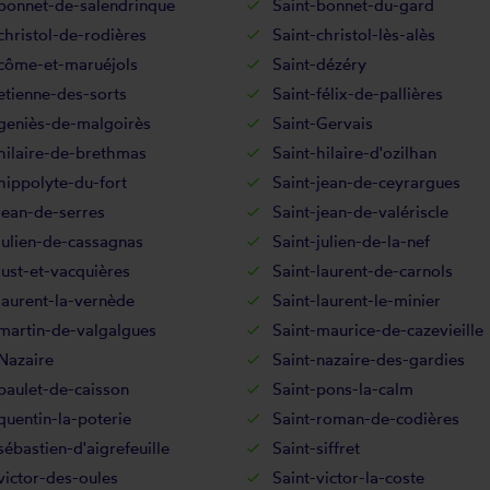
bonnet-de-salendrinque
Saint-bonnet-du-gard
christol-de-rodières
Saint-christol-lès-alès
-côme-et-maruéjols
Saint-dézéry
etienne-des-sorts
Saint-félix-de-pallières
geniès-de-malgoirès
Saint-Gervais
hilaire-de-brethmas
Saint-hilaire-d'ozilhan
hippolyte-du-fort
Saint-jean-de-ceyrargues
jean-de-serres
Saint-jean-de-valériscle
julien-de-cassagnas
Saint-julien-de-la-nef
just-et-vacquières
Saint-laurent-de-carnols
laurent-la-vernède
Saint-laurent-le-minier
martin-de-valgalgues
Saint-maurice-de-cazevieille
Nazaire
Saint-nazaire-des-gardies
paulet-de-caisson
Saint-pons-la-calm
quentin-la-poterie
Saint-roman-de-codières
sébastien-d'aigrefeuille
Saint-siffret
victor-des-oules
Saint-victor-la-coste