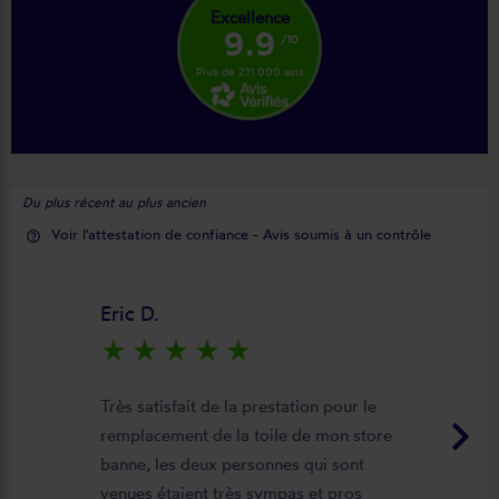
Excellence
9.9
/10
Plus de 211 000 avis
Du plus récent au plus ancien
Voir l'attestation de confiance - Avis soumis à un contrôle
help_outline
Eric D.
star_rate
star_rate
star_rate
star_rate
star_rate
Très satisfait de la prestation pour le
keyboard_arrow_right
remplacement de la toile de mon store
banne, les deux personnes qui sont
venues étaient très sympas et pros