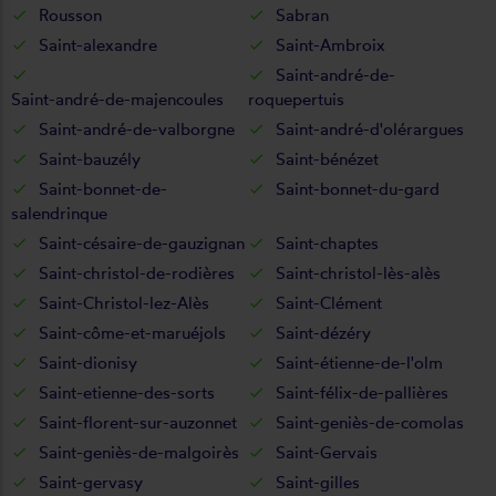
Rousson
Sabran
Saint-alexandre
Saint-Ambroix
Saint-andré-de-
Saint-andré-de-majencoules
roquepertuis
Saint-andré-de-valborgne
Saint-andré-d'olérargues
Saint-bauzély
Saint-bénézet
Saint-bonnet-de-
Saint-bonnet-du-gard
salendrinque
Saint-césaire-de-gauzignan
Saint-chaptes
Saint-christol-de-rodières
Saint-christol-lès-alès
Saint-Christol-lez-Alès
Saint-Clément
Saint-côme-et-maruéjols
Saint-dézéry
Saint-dionisy
Saint-étienne-de-l'olm
Saint-etienne-des-sorts
Saint-félix-de-pallières
Saint-florent-sur-auzonnet
Saint-geniès-de-comolas
Saint-geniès-de-malgoirès
Saint-Gervais
Saint-gervasy
Saint-gilles