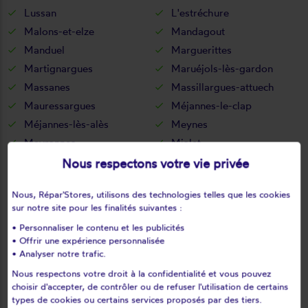
Lussan
L'estréchure
Malons-et-elze
Mandagout
Manduel
Marguerittes
Martignargues
Maruéjols-lès-gardon
Massanes
Massillargues-attuech
Mauressargues
Méjannes-le-clap
Méjannes-lès-alès
Meynes
Meyrannes
Mialet
Milhaud
Molières-cavaillac
Nous respectons votre vie privée
Molières-sur-cèze
Monoblet
Nous, Répar'Stores, utilisons des technologies telles que les cookies
Mons
Montagnac
sur notre site pour les finalités suivantes :
Montaren-et-saint-médiers
Montclus
• Personnaliser le contenu et les publicités
Montdardier
Monteils
• Offrir une expérience personnalisée
Montfaucon
Montfrin
• Analyser notre trafic.
Montignargues
Montmirat
Nous respectons votre droit à la confidentialité et vous pouvez
choisir d'accepter, de contrôler ou de refuser l'utilisation de certains
Montpezat
Moulézan
types de cookies ou certains services proposés par des tiers.