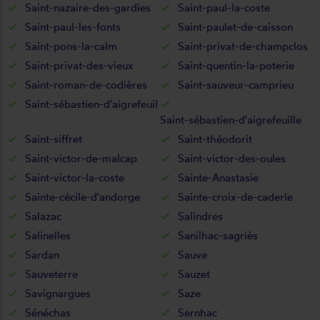
Saint-nazaire-des-gardies
Saint-paul-la-coste
Saint-paul-les-fonts
Saint-paulet-de-caisson
Saint-pons-la-calm
Saint-privat-de-champclos
Saint-privat-des-vieux
Saint-quentin-la-poterie
Saint-roman-de-codières
Saint-sauveur-camprieu
Saint-sébastien-d'aigrefeuil
Saint-sébastien-d'aigrefeuille
Saint-siffret
Saint-théodorit
Saint-victor-de-malcap
Saint-victor-des-oules
Saint-victor-la-coste
Sainte-Anastasie
Sainte-cécile-d'andorge
Sainte-croix-de-caderle
Salazac
Salindres
Salinelles
Sanilhac-sagriès
Sardan
Sauve
Sauveterre
Sauzet
Savignargues
Saze
Sénéchas
Sernhac