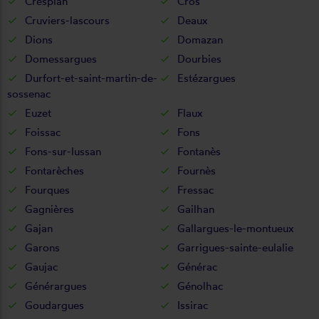
Crespian
Cros
Cruviers-lascours
Deaux
Dions
Domazan
Domessargues
Dourbies
Durfort-et-saint-martin-de-
Estézargues
sossenac
Euzet
Flaux
Foissac
Fons
Fons-sur-lussan
Fontanès
Fontarèches
Fournès
Fourques
Fressac
Gagnières
Gailhan
Gajan
Gallargues-le-montueux
Garons
Garrigues-sainte-eulalie
Gaujac
Générac
Générargues
Génolhac
Goudargues
Issirac