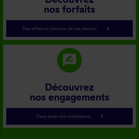
nos forfaits
keyboard_arrow_right
Des offres en fonction de vos besoins
rate_review
Découvrez
nos engagements
keyboard_arrow_right
Faire durer nos installations