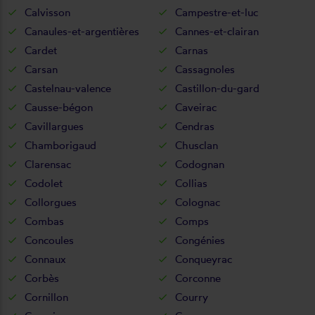
Calvisson
Campestre-et-luc
Canaules-et-argentières
Cannes-et-clairan
Cardet
Carnas
Carsan
Cassagnoles
Castelnau-valence
Castillon-du-gard
Causse-bégon
Caveirac
Cavillargues
Cendras
Chamborigaud
Chusclan
Clarensac
Codognan
Codolet
Collias
Collorgues
Colognac
Combas
Comps
Concoules
Congénies
Connaux
Conqueyrac
Corbès
Corconne
Cornillon
Courry