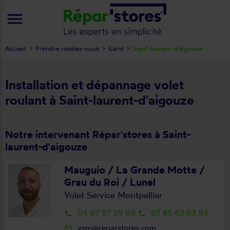
menu
Accueil
Prendre rendez-vous
Gard
Saint-laurent-d'aigouze
Installation et dépannage volet
roulant à Saint-laurent-d'aigouze
Notre intervenant Répar'stores à Saint-
laurent-d'aigouze
Mauguio / La Grande Motte /
Grau du Roi / Lunel
Volet Service Montpellier
04 67 07 29 99
07 85 62 03 94
local_phone
local_phone
vsm@reparstores.com
mail_outline