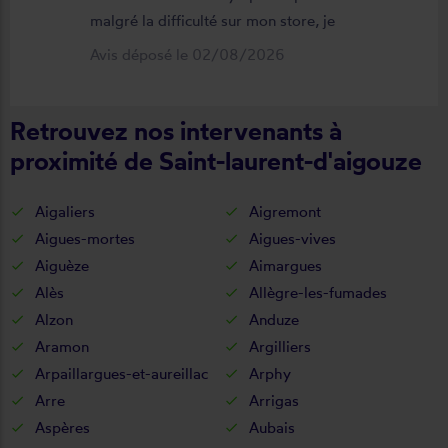
malgré la difficulté sur mon store, je
suis satisfait du résultat et du
Avis déposé le 02/08/2026
déroulement de cette opération, devis,
commande, délai qualité de la toile et
Retrouvez nos intervenants à
de la pose je recommande ????
proximité de Saint-laurent-d'aigouze
Aigaliers
Aigremont
Aigues-mortes
Aigues-vives
Aiguèze
Aimargues
Alès
Allègre-les-fumades
Alzon
Anduze
Aramon
Argilliers
Arpaillargues-et-aureillac
Arphy
Arre
Arrigas
Aspères
Aubais