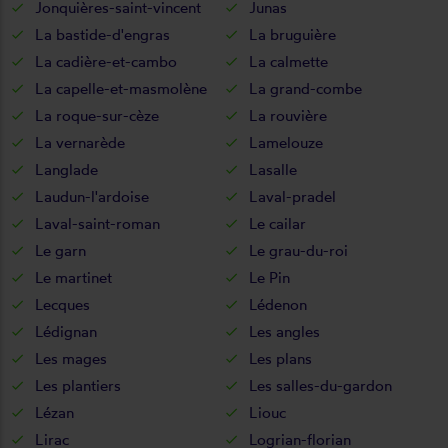
Jonquières-saint-vincent
Junas
La bastide-d'engras
La bruguière
La cadière-et-cambo
La calmette
La capelle-et-masmolène
La grand-combe
La roque-sur-cèze
La rouvière
La vernarède
Lamelouze
Langlade
Lasalle
Laudun-l'ardoise
Laval-pradel
Laval-saint-roman
Le cailar
Le garn
Le grau-du-roi
Le martinet
Le Pin
Lecques
Lédenon
Lédignan
Les angles
Les mages
Les plans
Les plantiers
Les salles-du-gardon
Lézan
Liouc
Lirac
Logrian-florian