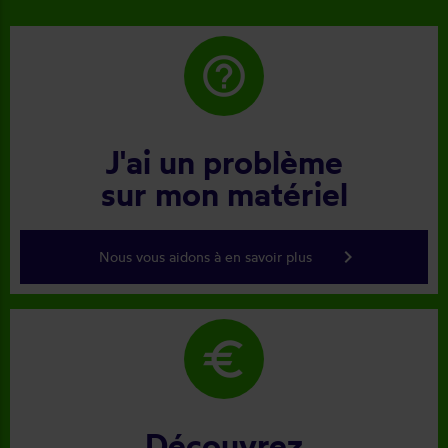
help_outline
J'ai un problème
sur mon matériel
keyboard_arrow_right
Nous vous aidons à en savoir plus
euro
Découvrez