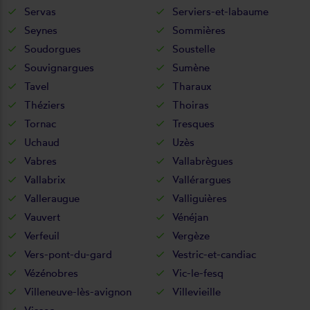
Servas
Serviers-et-labaume
Seynes
Sommières
Soudorgues
Soustelle
Souvignargues
Sumène
Tavel
Tharaux
Théziers
Thoiras
Tornac
Tresques
Uchaud
Uzès
Vabres
Vallabrègues
Vallabrix
Vallérargues
Valleraugue
Valliguières
Vauvert
Vénéjan
Verfeuil
Vergèze
Vers-pont-du-gard
Vestric-et-candiac
Vézénobres
Vic-le-fesq
Villeneuve-lès-avignon
Villevieille