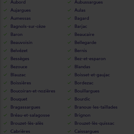
Aubord
Aubussargues
Aujargues
Aulas
Aumessas
Bagard
Bagnols-sur-cèze
Barjac
Baron
Beaucaire
Beauvoisin
Bellegarde
Belvézet
Bernis
Bessèges
Bez-et-esparon
Bezouce
Blandas
Blauzac
Boisset-et-gaujac
Boissières
Bordezac
Boucoiran-et-nozières
Bouillargues
Bouquet
Bourdic
Bragassargues
Branoux-les-taillades
Bréau-et-salagosse
Brignon
Brouzet-lès-alès
Brouzet-lès-quissac
Cabrières
Caissargues