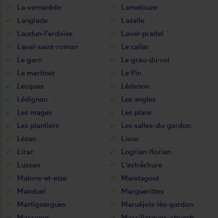
La vernarède
Lamelouze
Langlade
Lasalle
Laudun-l'ardoise
Laval-pradel
Laval-saint-roman
Le cailar
Le garn
Le grau-du-roi
Le martinet
Le Pin
Lecques
Lédenon
Lédignan
Les angles
Les mages
Les plans
Les plantiers
Les salles-du-gardon
Lézan
Liouc
Lirac
Logrian-florian
Lussan
L'estréchure
Malons-et-elze
Mandagout
Manduel
Marguerittes
Martignargues
Maruéjols-lès-gardon
Massanes
Massillargues-attuech