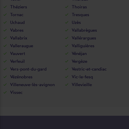
Théziers
Thoiras
Tornac
Tresques
Uchaud
Uzès
Vabres
Vallabrègues
Vallabrix
Vallérargues
Valleraugue
Valliguières
Vauvert
Vénéjan
Verfeuil
Vergèze
Vers-pont-du-gard
Vestric-et-candiac
Vézénobres
Vic-le-fesq
Villeneuve-lès-avignon
Villevieille
Vissec