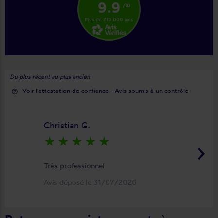
9.9
/10
Plus de 210 000 avis
Du plus récent au plus ancien
Voir l'attestation de confiance - Avis soumis à un contrôle
help_outline
Christian G.
star_rate
star_rate
star_rate
star_rate
star_rate
keyboard_arrow_right
Très professionnel
Avis déposé le 31/07/2026