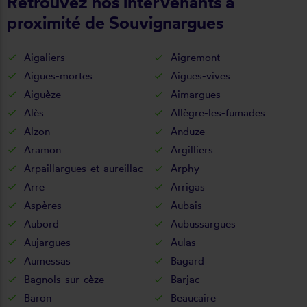
Retrouvez nos intervenants à
proximité de Souvignargues
Aigaliers
Aigremont
Aigues-mortes
Aigues-vives
Aiguèze
Aimargues
Alès
Allègre-les-fumades
Alzon
Anduze
Aramon
Argilliers
Arpaillargues-et-aureillac
Arphy
Arre
Arrigas
Aspères
Aubais
Aubord
Aubussargues
Aujargues
Aulas
Aumessas
Bagard
Bagnols-sur-cèze
Barjac
Baron
Beaucaire