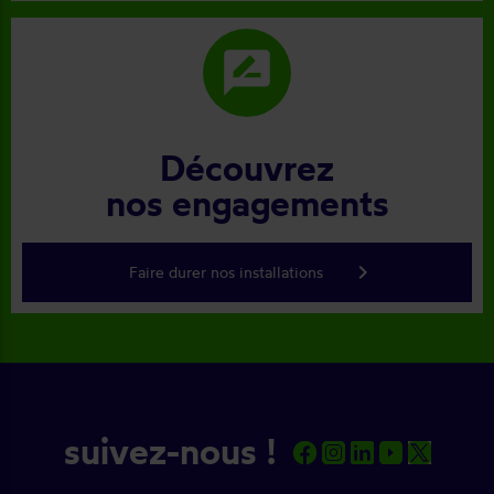
rate_review
Découvrez
nos engagements
keyboard_arrow_right
Faire durer nos installations
suivez-nous !