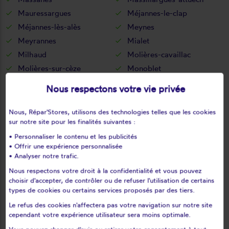
Mauressargues
Méjannes-le-clap
Méjannes-lès-alès
Meynes
Meyrannes
Mialet
Milhaud
Molières-cavaillac
Molières-sur-cèze
Monoblet
Mons
Montagnac
Nous respectons votre vie privée
Montaren-et-saint-médiers
Montclus
Montdardier
Monteils
Nous, Répar'Stores, utilisons des technologies telles que les cookies
sur notre site pour les finalités suivantes :
Montfaucon
Montfrin
• Personnaliser le contenu et les publicités
Montignargues
Montmirat
• Offrir une expérience personnalisée
Montpezat
Moulézan
• Analyser notre trafic.
Moussac
Mus
Nous respectons votre droit à la confidentialité et vous pouvez
Nages-et-solorgues
Navacelles
choisir d'accepter, de contrôler ou de refuser l'utilisation de certains
types de cookies ou certains services proposés par des tiers.
Ners
Nîmes
Le refus des cookies n'affectera pas votre navigation sur notre site
Notre-dame-de-la-rouvière
Orsan
cependant votre expérience utilisateur sera moins optimale.
Orthoux-sérignac-quilhan
Parignargues