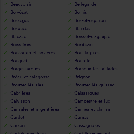
Beauvoisin
Bellegarde
Belvézet
Bernis
Bessèges
Bez-et-esparon
Bezouce
Blandas
Blauzac
Boisset-et-gaujac
Boissières
Bordezac
Boucoiran-et-nozières
Bouillargues
Bouquet
Bourdic
Bragassargues
Branoux-les-taillades
Bréau-et-salagosse
Brignon
Brouzet-lès-alès
Brouzet-lès-quissac
Cabrières
Caissargues
Calvisson
Campestre-et-luc
Canaules-et-argentières
Cannes-et-clairan
Cardet
Carnas
Carsan
Cassagnoles
Castelnau-valence
Castillon-du-gard