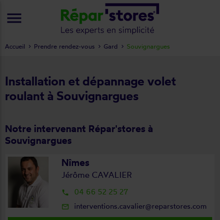
menu
Accueil
Prendre rendez-vous
Gard
Souvignargues
Installation et dépannage volet
roulant à Souvignargues
Notre intervenant Répar'stores à
Souvignargues
Nîmes
Jérôme CAVALIER
04 66 52 25 27
local_phone
interventions.cavalier@reparstores.com
mail_outline