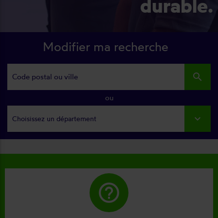
durable.
Modifier ma recherche
search
ou
Choisissez un département
help_outline