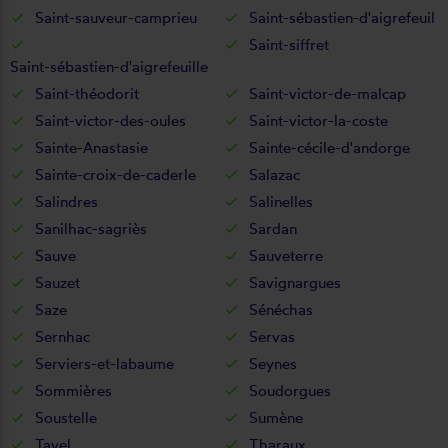
Saint-sauveur-camprieu
Saint-sébastien-d'aigrefeuil
Saint-siffret
Saint-sébastien-d'aigrefeuille
Saint-théodorit
Saint-victor-de-malcap
Saint-victor-des-oules
Saint-victor-la-coste
Sainte-Anastasie
Sainte-cécile-d'andorge
Sainte-croix-de-caderle
Salazac
Salindres
Salinelles
Sanilhac-sagriès
Sardan
Sauve
Sauveterre
Sauzet
Savignargues
Saze
Sénéchas
Sernhac
Servas
Serviers-et-labaume
Seynes
Sommières
Soudorgues
Soustelle
Sumène
Tavel
Tharaux