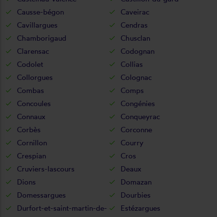
Causse-bégon
Caveirac
Cavillargues
Cendras
Chamborigaud
Chusclan
Clarensac
Codognan
Codolet
Collias
Collorgues
Colognac
Combas
Comps
Concoules
Congénies
Connaux
Conqueyrac
Corbès
Corconne
Cornillon
Courry
Crespian
Cros
Cruviers-lascours
Deaux
Dions
Domazan
Domessargues
Dourbies
Durfort-et-saint-martin-de-
Estézargues