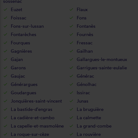
sossenac
Euzet
Flaux
Foissac
Fons
Fons-sur-lussan
Fontanès
Fontarèches
Fournès
Fourques
Fressac
Gagnières
Gailhan
Gajan
Gallargues-le-montueux
Garons
Garrigues-sainte-eulalie
Gaujac
Générac
Générargues
Génolhac
Goudargues
Issirac
Jonquières-saint-vincent
Junas
La bastide-d'engras
La bruguière
La cadière-et-cambo
La calmette
La capelle-et-masmolène
La grand-combe
La roque-sur-cèze
La rouvière