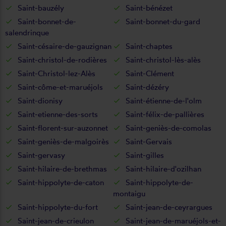
Saint-bauzély
Saint-bénézet
Saint-bonnet-de-
Saint-bonnet-du-gard
salendrinque
Saint-césaire-de-gauzignan
Saint-chaptes
Saint-christol-de-rodières
Saint-christol-lès-alès
Saint-Christol-lez-Alès
Saint-Clément
Saint-côme-et-maruéjols
Saint-dézéry
Saint-dionisy
Saint-étienne-de-l'olm
Saint-etienne-des-sorts
Saint-félix-de-pallières
Saint-florent-sur-auzonnet
Saint-geniès-de-comolas
Saint-geniès-de-malgoirès
Saint-Gervais
Saint-gervasy
Saint-gilles
Saint-hilaire-de-brethmas
Saint-hilaire-d'ozilhan
Saint-hippolyte-de-caton
Saint-hippolyte-de-
montaigu
Saint-hippolyte-du-fort
Saint-jean-de-ceyrargues
Saint-jean-de-crieulon
Saint-jean-de-maruéjols-et-