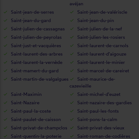
avéjan
Saint-jean-de-serres
Saint-jean-de-valériscle
Saint-jean-du-gard
Saint-jean-du-pin
Saint-julien-de-cassagnas
Saint-julien-de-la-nef
Saint-julien-de-peyrolas
Saint-julien-les-rosiers
Saint-just-et-vacquières
Saint-laurent-de-carnols
Saint-laurent-des-arbres
Saint-laurent-d'aigouze
Saint-laurent-la-vernède
Saint-laurent-le-minier
Saint-mamert-du-gard
Saint-marcel-de-careiret
Saint-martin-de-valgalgues
Saint-maurice-de-
cazevieille
Saint-Maximin
Saint-michel-d'euzet
Saint-Nazaire
Saint-nazaire-des-gardies
Saint-paul-la-coste
Saint-paul-les-fonts
Saint-paulet-de-caisson
Saint-pons-la-calm
Saint-privat-de-champclos
Saint-privat-des-vieux
Saint-quentin-la-poterie
Saint-roman-de-codières