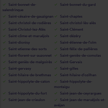
Saint-bonnet-de-
Saint-bonnet-du-gard
salendrinque
Saint-césaire-de-gauzignan
Saint-chaptes
Saint-christol-de-rodières
Saint-christol-lès-alès
Saint-Christol-lez-Alès
Saint-Clément
Saint-côme-et-maruéjols
Saint-dézéry
Saint-dionisy
Saint-étienne-de-l'olm
Saint-etienne-des-sorts
Saint-félix-de-pallières
Saint-florent-sur-auzonnet
Saint-geniès-de-comolas
Saint-geniès-de-malgoirès
Saint-Gervais
Saint-gervasy
Saint-gilles
Saint-hilaire-de-brethmas
Saint-hilaire-d'ozilhan
Saint-hippolyte-de-caton
Saint-hippolyte-de-
montaigu
Saint-hippolyte-du-fort
Saint-jean-de-ceyrargues
Saint-jean-de-crieulon
Saint-jean-de-maruéjols-et-
avéjan