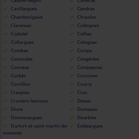
Causse-bégon
Caveirac
Cavillargues
Cendras
Chamborigaud
Chusclan
Clarensac
Codognan
Codolet
Collias
Collorgues
Colognac
Combas
Comps
Concoules
Congénies
Connaux
Conqueyrac
Corbès
Corconne
Cornillon
Courry
Crespian
Cros
Cruviers-lascours
Deaux
Dions
Domazan
Domessargues
Dourbies
Durfort-et-saint-martin-de-
Estézargues
sossenac