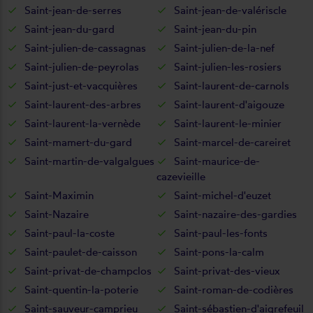
Saint-jean-de-serres
Saint-jean-de-valériscle
Saint-jean-du-gard
Saint-jean-du-pin
Saint-julien-de-cassagnas
Saint-julien-de-la-nef
Saint-julien-de-peyrolas
Saint-julien-les-rosiers
Saint-just-et-vacquières
Saint-laurent-de-carnols
Saint-laurent-des-arbres
Saint-laurent-d'aigouze
Saint-laurent-la-vernède
Saint-laurent-le-minier
Saint-mamert-du-gard
Saint-marcel-de-careiret
Saint-martin-de-valgalgues
Saint-maurice-de-
cazevieille
Saint-Maximin
Saint-michel-d'euzet
Saint-Nazaire
Saint-nazaire-des-gardies
Saint-paul-la-coste
Saint-paul-les-fonts
Saint-paulet-de-caisson
Saint-pons-la-calm
Saint-privat-de-champclos
Saint-privat-des-vieux
Saint-quentin-la-poterie
Saint-roman-de-codières
Saint-sauveur-camprieu
Saint-sébastien-d'aigrefeuil