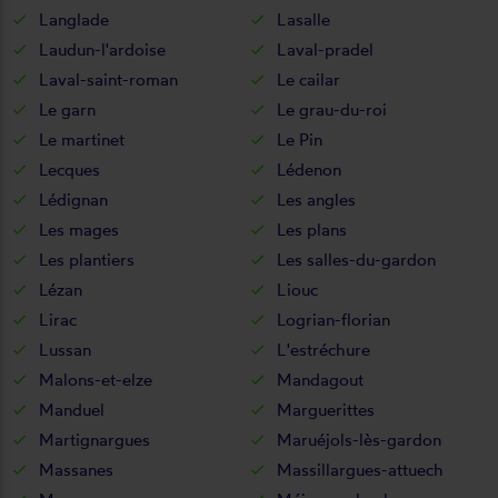
Langlade
Lasalle
Laudun-l'ardoise
Laval-pradel
Laval-saint-roman
Le cailar
Le garn
Le grau-du-roi
Le martinet
Le Pin
Lecques
Lédenon
Lédignan
Les angles
Les mages
Les plans
Les plantiers
Les salles-du-gardon
Lézan
Liouc
Lirac
Logrian-florian
Lussan
L'estréchure
Malons-et-elze
Mandagout
Manduel
Marguerittes
Martignargues
Maruéjols-lès-gardon
Massanes
Massillargues-attuech