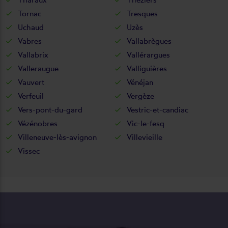
Tornac
Tresques
Uchaud
Uzès
Vabres
Vallabrègues
Vallabrix
Vallérargues
Valleraugue
Valliguières
Vauvert
Vénéjan
Verfeuil
Vergèze
Vers-pont-du-gard
Vestric-et-candiac
Vézénobres
Vic-le-fesq
Villeneuve-lès-avignon
Villevieille
Vissec