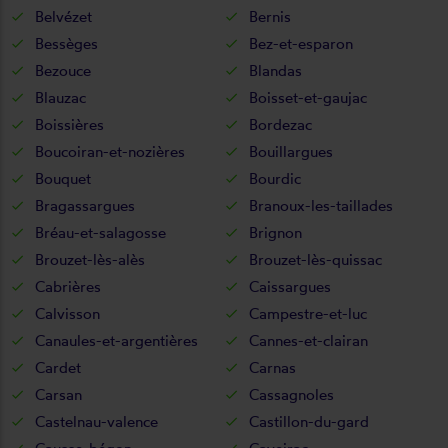
Belvézet
Bernis
Bessèges
Bez-et-esparon
Bezouce
Blandas
Blauzac
Boisset-et-gaujac
Boissières
Bordezac
Boucoiran-et-nozières
Bouillargues
Bouquet
Bourdic
Bragassargues
Branoux-les-taillades
Bréau-et-salagosse
Brignon
Brouzet-lès-alès
Brouzet-lès-quissac
Cabrières
Caissargues
Calvisson
Campestre-et-luc
Canaules-et-argentières
Cannes-et-clairan
Cardet
Carnas
Carsan
Cassagnoles
Castelnau-valence
Castillon-du-gard