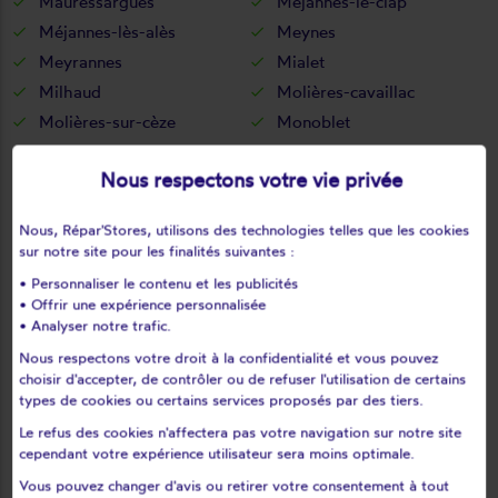
Mauressargues
Méjannes-le-clap
Méjannes-lès-alès
Meynes
Meyrannes
Mialet
Milhaud
Molières-cavaillac
Molières-sur-cèze
Monoblet
Mons
Montagnac
Nous respectons votre vie privée
Montaren-et-saint-médiers
Montclus
Montdardier
Monteils
Nous, Répar'Stores, utilisons des technologies telles que les cookies
Montfaucon
Montfrin
sur notre site pour les finalités suivantes :
Montignargues
Montmirat
• Personnaliser le contenu et les publicités
Montpezat
Moulézan
• Offrir une expérience personnalisée
• Analyser notre trafic.
Moussac
Mus
Nous respectons votre droit à la confidentialité et vous pouvez
Nages-et-solorgues
Navacelles
choisir d'accepter, de contrôler ou de refuser l'utilisation de certains
Ners
Nîmes
types de cookies ou certains services proposés par des tiers.
Notre-dame-de-la-rouvière
Orsan
Le refus des cookies n'affectera pas votre navigation sur notre site
Orthoux-sérignac-quilhan
Parignargues
cependant votre expérience utilisateur sera moins optimale.
Peyremale
Peyroles
Vous pouvez changer d'avis ou retirer votre consentement à tout