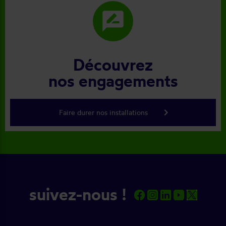
rate_review
Découvrez
nos engagements
keyboard_arrow_right
Faire durer nos installations
suivez-nous !