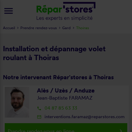
menu
Accueil
Prendre rendez-vous
Gard
Thoiras
Installation et dépannage volet
roulant à Thoiras
Notre intervenant Répar'stores à Thoiras
Alès / Uzès / Anduze
Jean-Baptiste FARAMAZ
04 87 85 63 33
local_phone
interventions.faramaz@reparstores.com
mail_outline
keyboard_arrow_right
Prendre rendez-vous en ligne