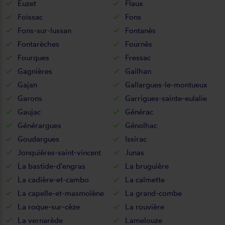
Euzet
Flaux
Foissac
Fons
Fons-sur-lussan
Fontanès
Fontarèches
Fournès
Fourques
Fressac
Gagnières
Gailhan
Gajan
Gallargues-le-montueux
Garons
Garrigues-sainte-eulalie
Gaujac
Générac
Générargues
Génolhac
Goudargues
Issirac
Jonquières-saint-vincent
Junas
La bastide-d'engras
La bruguière
La cadière-et-cambo
La calmette
La capelle-et-masmolène
La grand-combe
La roque-sur-cèze
La rouvière
La vernarède
Lamelouze