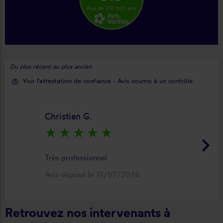
Plus de 210 000 avis
Du plus récent au plus ancien
Voir l'attestation de confiance - Avis soumis à un contrôle
help_outline
Christian G.
star_rate
star_rate
star_rate
star_rate
star_rate
keyboard_arrow_right
Très professionnel
Avis déposé le 31/07/2026
Retrouvez nos intervenants à