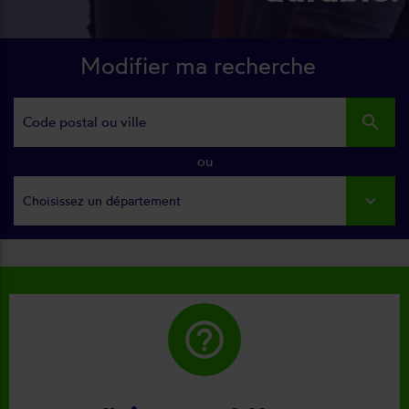
Modifier ma recherche
search
ou
Choisissez un département
help_outline