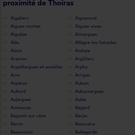
proximité de Thoiras
Aigaliers
Aigremont
Aigues-mortes
Aigues-vives
Aiguèze
Aimargues
Alès
Allègre-les-fumades
Alzon
Anduze
Aramon
Argilliers
Arpaillargues-et-aureillac
Arphy
Arre
Arrigas
Aspères
Aubais
Aubord
Aubussargues
Aujargues
Aulas
Aumessas
Bagard
Bagnols-sur-cèze
Barjac
Baron
Beaucaire
Beauvoisin
Bellegarde