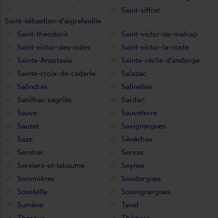
Saint-siffret
Saint-sébastien-d'aigrefeuille
Saint-théodorit
Saint-victor-de-malcap
Saint-victor-des-oules
Saint-victor-la-coste
Sainte-Anastasie
Sainte-cécile-d'andorge
Sainte-croix-de-caderle
Salazac
Salindres
Salinelles
Sanilhac-sagriès
Sardan
Sauve
Sauveterre
Sauzet
Savignargues
Saze
Sénéchas
Sernhac
Servas
Serviers-et-labaume
Seynes
Sommières
Soudorgues
Soustelle
Souvignargues
Sumène
Tavel
Tharaux
Théziers