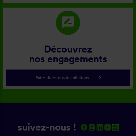
rate_review
Découvrez
nos engagements
keyboard_arrow_right
Faire durer nos installations
suivez-nous !