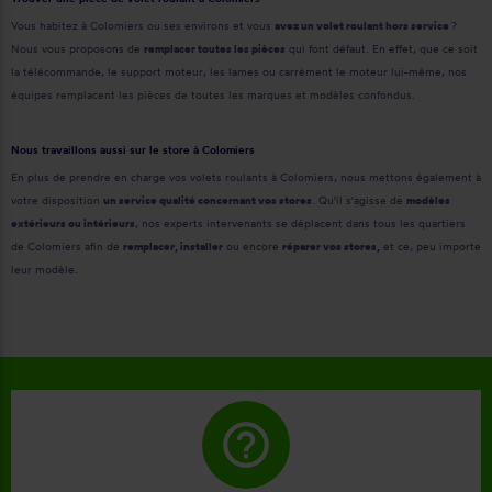
Vous habitez à Colomiers ou ses environs et vous
avez un volet roulant hors service
?
Nous vous proposons de
remplacer toutes les pièces
qui font défaut. En effet, que ce soit
la télécommande, le support moteur, les lames ou carrément le moteur lui-même, nos
équipes remplacent les pièces de toutes les marques et modèles confondus.
Nous travaillons aussi sur le store à Colomiers
En plus de prendre en charge vos volets roulants à Colomiers, nous mettons également à
votre disposition
un service qualité concernant vos stores
. Qu'il s'agisse de
modèles
extérieurs ou intérieurs
, nos experts intervenants se déplacent dans tous les quartiers
de Colomiers afin de
remplacer, installer
ou encore
réparer vos stores,
et ce, peu importe
leur modèle.
help_outline