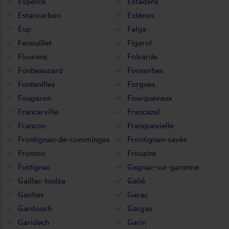
Esperce
Estadens
Estancarbon
Esténos
Eup
Falga
Fenouillet
Figarol
Flourens
Folcarde
Fonbeauzard
Fonsorbes
Fontenilles
Forgues
Fougaron
Fourquevaux
Francarville
Francazal
Francon
Franquevielle
Frontignan-de-comminges
Frontignan-savès
Fronton
Frouzins
Fustignac
Gagnac-sur-garonne
Gaillac-toulza
Galié
Ganties
Garac
Gardouch
Gargas
Garidech
Garin