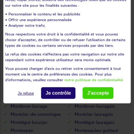
Menville
Mérenvielle
sur notre site pour les finalités suivantes :
Mervilla
Merville
• Personnaliser le contenu et les publicités
Milhas
Miramont-de-comminges
• Offrir une expérience personnalisée
Miremont
Mirepoix-sur-tarn
• Analyser notre trafic.
Molas
Mondavezan
Nous respectons votre droit à la confidentialité et vous pouvez
choisir d'accepter, de contrôler ou de refuser l'utilisation de certains
Mondilhan
Mondonville
types de cookies ou certains services proposés par des tiers.
Mondouzil
Monès
Le refus des cookies n'affectera pas votre navigation sur notre site
Monestrol
Mons
cependant votre expérience utilisateur sera moins optimale.
Mont-de-galié
Montaigut-sur-save
Vous pouvez changer d'avis ou retirer votre consentement à tout
Montastruc-de-salies
Montastruc-la-conseillère
moment via le centre de préférences des cookies. Pour plus
d'informations, veuillez consulter
notre politique de confidentialité
.
Montastruc-savès
Montauban-de-luchon
Montaut
Montberaud
Je contrôle
J'accepte
Je refuse
Montbernard
Montberon
Montbrun-bocage
Montbrun-lauragais
Montclar-de-comminges
Montclar-lauragais
Montégut-bourjac
Montégut-lauragais
Montespan
Montesquieu-guittaut