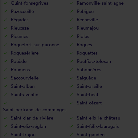
Quint-fonsegrives
Ramonville-saint-agne
Razecueillé
Rebigue
Régades
Renneville
Rieucazé
Rieumajou
Rieumes
Riolas
Roquefort-sur-garonne
Roques
Roquesérière
Roquettes
Rouède
Rouffiac-tolosan
Roumens
Sabonnères
Saccourvielle
Saiguède
Saint-alban
Saint-araille
Saint-aventin
Saint-béat
Saint-cézert
Saint-bertrand-de-comminges
Saint-clar-de-rivière
Saint-elix-le-château
Saint-elix-séglan
Saint-félix-lauragais
Saint-frajou
Saint-gaudens