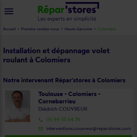
menu
Accueil
Prendre rendez-vous
Haute-Garonne
Colomiers
Installation et dépannage volet
roulant à Colomiers
Notre intervenant Répar'stores à Colomiers
Toulouse - Colomiers -
Cornebarrieu
Diédrich COUVREUR
06 99 35 64 74
local_phone
interventions.couvreur@reparstores.com
mail_outline