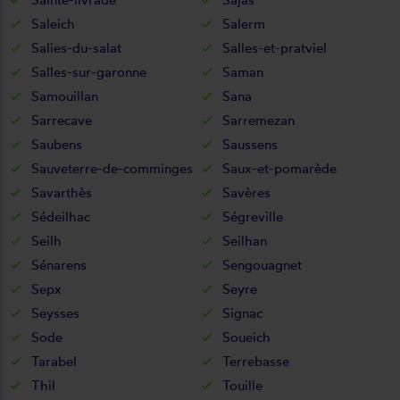
Saleich
Salerm
Salies-du-salat
Salles-et-pratviel
Salles-sur-garonne
Saman
Samouillan
Sana
Sarrecave
Sarremezan
Saubens
Saussens
Sauveterre-de-comminges
Saux-et-pomarède
Savarthès
Savères
Sédeilhac
Ségreville
Seilh
Seilhan
Sénarens
Sengouagnet
Sepx
Seyre
Seysses
Signac
Sode
Soueich
Tarabel
Terrebasse
Thil
Touille