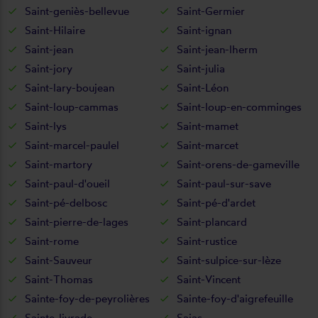
Saint-geniès-bellevue
Saint-Germier
Saint-Hilaire
Saint-ignan
Saint-jean
Saint-jean-lherm
Saint-jory
Saint-julia
Saint-lary-boujean
Saint-Léon
Saint-loup-cammas
Saint-loup-en-comminges
Saint-lys
Saint-mamet
Saint-marcel-paulel
Saint-marcet
Saint-martory
Saint-orens-de-gameville
Saint-paul-d'oueil
Saint-paul-sur-save
Saint-pé-delbosc
Saint-pé-d'ardet
Saint-pierre-de-lages
Saint-plancard
Saint-rome
Saint-rustice
Saint-Sauveur
Saint-sulpice-sur-lèze
Saint-Thomas
Saint-Vincent
Sainte-foy-de-peyrolières
Sainte-foy-d'aigrefeuille
Sainte-livrade
Sajas