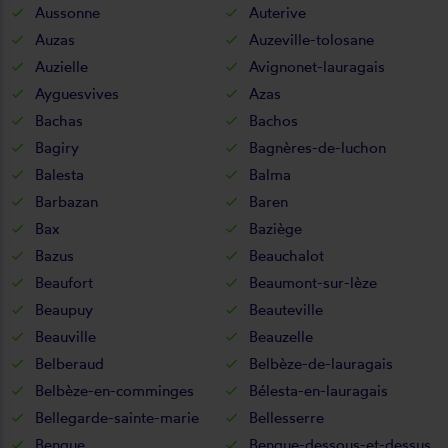
Aussonne
Auterive
Auzas
Auzeville-tolosane
Auzielle
Avignonet-lauragais
Ayguesvives
Azas
Bachas
Bachos
Bagiry
Bagnères-de-luchon
Balesta
Balma
Barbazan
Baren
Bax
Baziège
Bazus
Beauchalot
Beaufort
Beaumont-sur-lèze
Beaupuy
Beauteville
Beauville
Beauzelle
Belberaud
Belbèze-de-lauragais
Belbèze-en-comminges
Bélesta-en-lauragais
Bellegarde-sainte-marie
Bellesserre
Benque
Benque-dessous-et-dessus