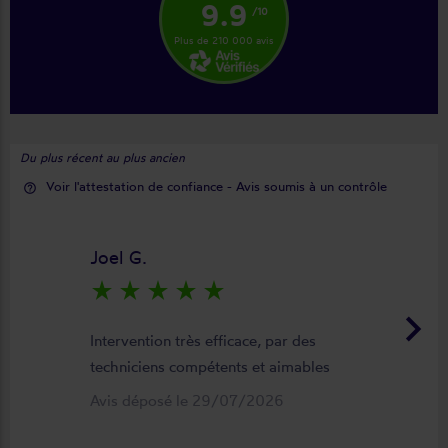
9.9
/10
Plus de 210 000 avis
Du plus récent au plus ancien
Voir l'attestation de confiance - Avis soumis à un contrôle
help_outline
Joel G.
star_rate
star_rate
star_rate
star_rate
star_rate
keyboard_arrow_right
Intervention très efficace, par des
techniciens compétents et aimables
Avis déposé le 29/07/2026