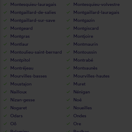
Montesquieu-lauragais
Montesquieu-volvestre
Montgaillard-de-salies
Montgaillard-lauragais
Montgaillard-sur-save
Montgazin
Montgeard
Montgiscard
Montgras
Montjoire
Montlaur
Montmaurin
Montoulieu-saint-bernard
Montoussin
Montpitol
Montrabé
Montréjeau
Montsaunès
Mourvilles-basses
Mourvilles-hautes
Moustajon
Muret
Nailloux
Nénigan
Nizan-gesse
Noé
Nogaret
Noueilles
Odars
Ondes
Oô
Ore
Palaminy
Paulhac