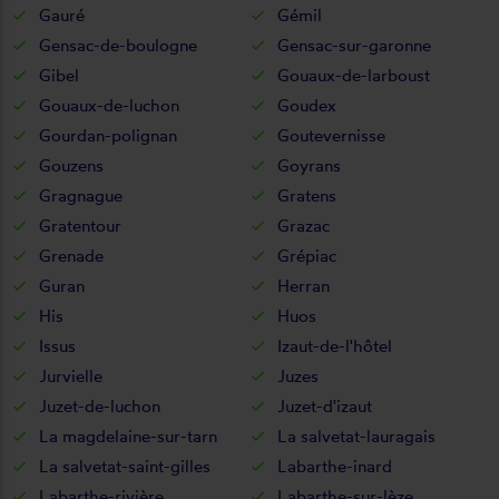
Gauré
Gémil
Gensac-de-boulogne
Gensac-sur-garonne
Gibel
Gouaux-de-larboust
Gouaux-de-luchon
Goudex
Gourdan-polignan
Goutevernisse
Gouzens
Goyrans
Gragnague
Gratens
Gratentour
Grazac
Grenade
Grépiac
Guran
Herran
His
Huos
Issus
Izaut-de-l'hôtel
Jurvielle
Juzes
Juzet-de-luchon
Juzet-d'izaut
La magdelaine-sur-tarn
La salvetat-lauragais
La salvetat-saint-gilles
Labarthe-inard
Labarthe-rivière
Labarthe-sur-lèze