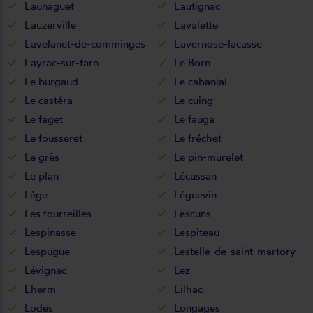
Launaguet
Lautignac
Lauzerville
Lavalette
Lavelanet-de-comminges
Lavernose-lacasse
Layrac-sur-tarn
Le Born
Le burgaud
Le cabanial
Le castéra
Le cuing
Le faget
Le fauga
Le fousseret
Le fréchet
Le grès
Le pin-murelet
Le plan
Lécussan
Lège
Léguevin
Les tourreilles
Lescuns
Lespinasse
Lespiteau
Lespugue
Lestelle-de-saint-martory
Lévignac
Lez
Lherm
Lilhac
Lodes
Longages