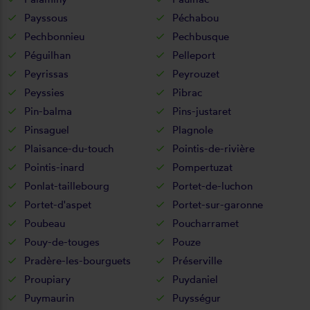
Payssous
Péchabou
Pechbonnieu
Pechbusque
Péguilhan
Pelleport
Peyrissas
Peyrouzet
Peyssies
Pibrac
Pin-balma
Pins-justaret
Pinsaguel
Plagnole
Plaisance-du-touch
Pointis-de-rivière
Pointis-inard
Pompertuzat
Ponlat-taillebourg
Portet-de-luchon
Portet-d'aspet
Portet-sur-garonne
Poubeau
Poucharramet
Pouy-de-touges
Pouze
Pradère-les-bourguets
Préserville
Proupiary
Puydaniel
Puymaurin
Puysségur