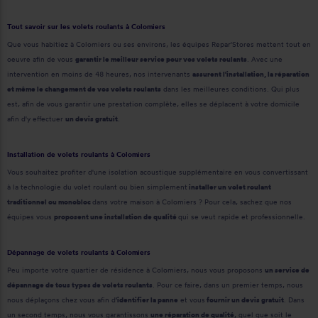
Tout savoir sur les volets roulants à Colomiers
Que vous habitiez à Colomiers ou ses environs, les équipes Repar'Stores mettent tout en
oeuvre afin de vous
garantir le meilleur service pour vos volets roulants
. Avec une
intervention en moins de 48 heures, nos intervenants
assurent l'installation, la réparation
et même le changement de vos volets roulants
dans les meilleures conditions. Qui plus
est, afin de vous garantir une prestation complète, elles se déplacent à votre domicile
afin d'y effectuer
un devis gratuit
.
Installation de volets roulants à Colomiers
Vous souhaitez profiter d'une isolation acoustique supplémentaire en vous convertissant
à la technologie du volet roulant ou bien simplement
installer un volet roulant
traditionnel ou monobloc
dans votre maison à Colomiers ? Pour cela, sachez que nos
équipes vous
proposent une installation de qualité
qui se veut rapide et professionnelle.
Dépannage de volets roulants à Colomiers
Peu importe votre quartier de résidence à Colomiers, nous vous proposons
un service de
dépannage de tous types de volets roulants
. Pour ce faire, dans un premier temps, nous
nous déplaçons chez vous afin d
'identifier la panne
et vous
fournir un devis gratuit
. Dans
un second temps, nous vous garantissons
une réparation de qualité
, quel que soit le