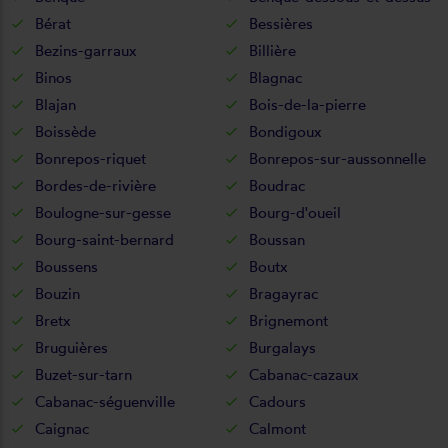
Bérat
Bessières
Bezins-garraux
Billière
Binos
Blagnac
Blajan
Bois-de-la-pierre
Boissède
Bondigoux
Bonrepos-riquet
Bonrepos-sur-aussonnelle
Bordes-de-rivière
Boudrac
Boulogne-sur-gesse
Bourg-d'oueil
Bourg-saint-bernard
Boussan
Boussens
Boutx
Bouzin
Bragayrac
Bretx
Brignemont
Bruguières
Burgalays
Buzet-sur-tarn
Cabanac-cazaux
Cabanac-séguenville
Cadours
Caignac
Calmont