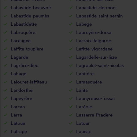
Labastide-beauvoir
Labastide-clermont
Labastide-paumès
Labastide-saint-sernin
Labastidette
Labège
Labroquère
Labruyère-dorsa
Lacaugne
Lacroix-falgarde
Laffite-toupière
Lafitte-vigordane
Lagarde
Lagardelle-sur-lèze
Lagrâce-dieu
Lagraulet-saint-nicolas
Lahage
Lahitère
Lalouret-laffiteau
Lamasquère
Landorthe
Lanta
Lapeyrère
Lapeyrouse-fossat
Larcan
Laréole
Larra
Lasserre-Pradère
Latoue
Latour
Latrape
Launac