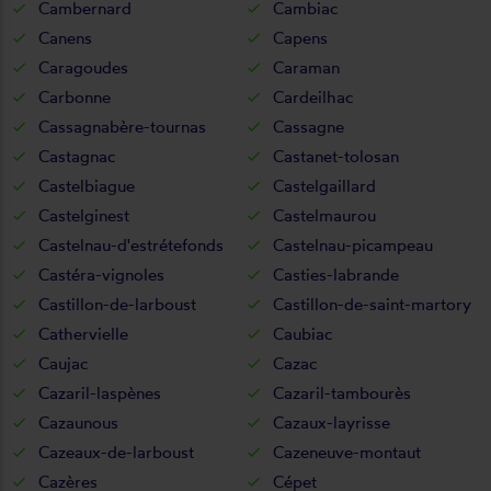
Cambernard
Cambiac
Canens
Capens
Caragoudes
Caraman
Carbonne
Cardeilhac
Cassagnabère-tournas
Cassagne
Castagnac
Castanet-tolosan
Castelbiague
Castelgaillard
Castelginest
Castelmaurou
Castelnau-d'estrétefonds
Castelnau-picampeau
Castéra-vignoles
Casties-labrande
Castillon-de-larboust
Castillon-de-saint-martory
Cathervielle
Caubiac
Caujac
Cazac
Cazaril-laspènes
Cazaril-tambourès
Cazaunous
Cazaux-layrisse
Cazeaux-de-larboust
Cazeneuve-montaut
Cazères
Cépet