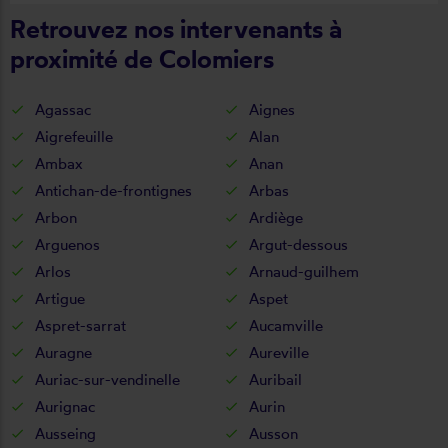
Retrouvez nos intervenants à
proximité de Colomiers
Agassac
Aignes
Aigrefeuille
Alan
Ambax
Anan
Antichan-de-frontignes
Arbas
Arbon
Ardiège
Arguenos
Argut-dessous
Arlos
Arnaud-guilhem
Artigue
Aspet
Aspret-sarrat
Aucamville
Auragne
Aureville
Auriac-sur-vendinelle
Auribail
Aurignac
Aurin
Ausseing
Ausson