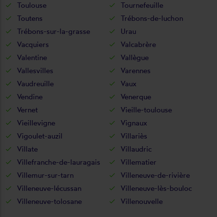
Toulouse
Tournefeuille
Toutens
Trébons-de-luchon
Trébons-sur-la-grasse
Urau
Vacquiers
Valcabrère
Valentine
Vallègue
Vallesvilles
Varennes
Vaudreuille
Vaux
Vendine
Venerque
Vernet
Vieille-toulouse
Vieillevigne
Vignaux
Vigoulet-auzil
Villariès
Villate
Villaudric
Villefranche-de-lauragais
Villematier
Villemur-sur-tarn
Villeneuve-de-rivière
Villeneuve-lécussan
Villeneuve-lès-bouloc
Villeneuve-tolosane
Villenouvelle