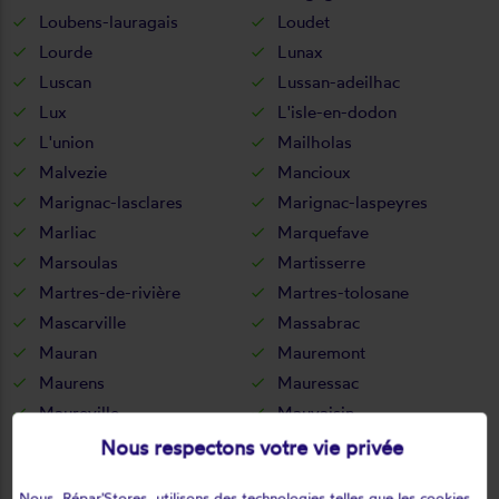
Loubens-lauragais
Loudet
Lourde
Lunax
Luscan
Lussan-adeilhac
Lux
L'isle-en-dodon
L'union
Mailholas
Malvezie
Mancioux
Marignac-lasclares
Marignac-laspeyres
Marliac
Marquefave
Marsoulas
Martisserre
Martres-de-rivière
Martres-tolosane
Mascarville
Massabrac
Mauran
Mauremont
Maurens
Mauressac
Maureville
Mauvaisin
Mauzac
Mayrègne
Nous respectons votre vie privée
Mazères-sur-salat
Melles
Nous, Répar'Stores, utilisons des technologies telles que les cookies