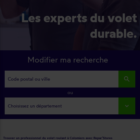
Les experts du volet
durable.
Modifier ma recherche
search
ou
Choisissez un département
Trouver un professionnel du volet roulant à Colomiers avec Repar’Stores