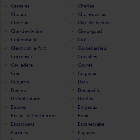
Cessales
Charlas
Chaum
Chein-dessus
Ciadoux
Cier-de-luchon
Cier-de-rivière
Cierp-gaud
Cintegabelle
Cirès
Clermont-le-fort
Cornebarrieu
Corronsac
Coueilles
Couladère
Couret
Cox
Cugnaux
Cuguron
Daux
Deyme
Donneville
Drémil-lafage
Drudas
Eaunes
Empeaux
Encausse-les-thermes
Eoux
Escalquens
Escanecrabe
Escoulis
Espanès