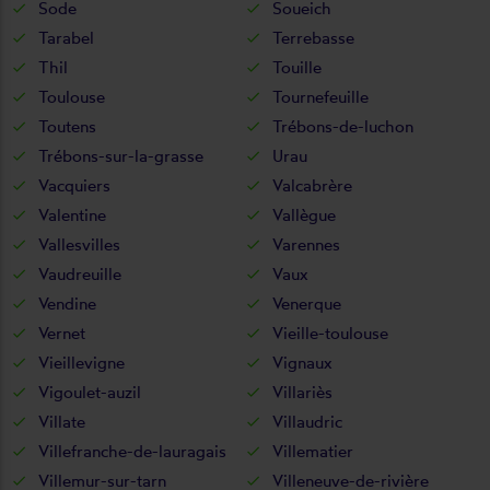
Sode
Soueich
Tarabel
Terrebasse
Thil
Touille
Toulouse
Tournefeuille
Toutens
Trébons-de-luchon
Trébons-sur-la-grasse
Urau
Vacquiers
Valcabrère
Valentine
Vallègue
Vallesvilles
Varennes
Vaudreuille
Vaux
Vendine
Venerque
Vernet
Vieille-toulouse
Vieillevigne
Vignaux
Vigoulet-auzil
Villariès
Villate
Villaudric
Villefranche-de-lauragais
Villematier
Villemur-sur-tarn
Villeneuve-de-rivière