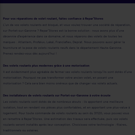
Pour vos réparations de volet roulant, faites confiance à Repar’Stores
L’un de vos volets roulants est bloqué, et vous voulez trouver une société de réparation,
sur Portet-sur-Garonne ? Repar’Stores est la bonne solution : nous avons plus d’une
décennie d’expérience dans ce domaine, et nous réparons des volets de toutes les
marques : Atlantem, Profalux, Lakal, Franciaflex, Deprat. Nous pouvons aussi gérer la
fourniture et la pose de volets roulants neufs dans le département Haute-Garonne.
Prenez rendez-vous dès aujourd’hui !
Des volets roulants plus modernes grâce à une motorisation
Il est évidemment plus agréable de fermer ses volets roulants lorsqu’ils sont dotés d’une
motorisation. Pourquoi ne pas transformer votre ancien volet, en posant une
motorisation ? Cela sera bien moins onéreux que de changer vos volets actuels.
Des installateurs de volets roulants sur Portet-sur-Garonne à votre écoute
Les volets roulants sont dotés de de nombreux atouts : ils apportent une meilleure
isolation, tout en rendant vos pièces plus confortables, et en apportant une plus-value à
logement. Pour toute commande de volets roulants au sein du 31120, vous pouvez vous
en remettre à Repar’Stores. Une estimation des travaux sera effectuée, puis vos volets
roulants seront installés après leur conception. Choisissez votre technologie : filaires,
traditionnels ou solaires.