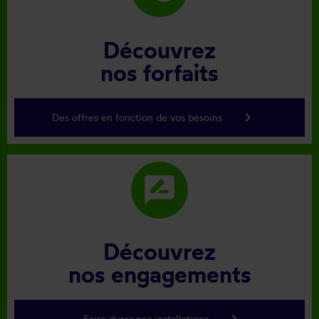
Découvrez
nos forfaits
keyboard_arrow_right
Des offres en fonction de vos besoins
rate_review
Découvrez
nos engagements
keyboard_arrow_right
Faire durer nos installations