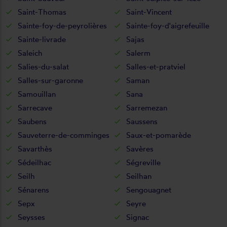
Saint-Thomas
Saint-Vincent
Sainte-foy-de-peyrolières
Sainte-foy-d'aigrefeuille
Sainte-livrade
Sajas
Saleich
Salerm
Salies-du-salat
Salles-et-pratviel
Salles-sur-garonne
Saman
Samouillan
Sana
Sarrecave
Sarremezan
Saubens
Saussens
Sauveterre-de-comminges
Saux-et-pomarède
Savarthès
Savères
Sédeilhac
Ségreville
Seilh
Seilhan
Sénarens
Sengouagnet
Sepx
Seyre
Seysses
Signac