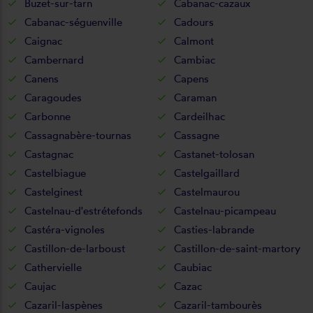
Buzet-sur-tarn
Cabanac-cazaux
Cabanac-séguenville
Cadours
Caignac
Calmont
Cambernard
Cambiac
Canens
Capens
Caragoudes
Caraman
Carbonne
Cardeilhac
Cassagnabère-tournas
Cassagne
Castagnac
Castanet-tolosan
Castelbiague
Castelgaillard
Castelginest
Castelmaurou
Castelnau-d'estrétefonds
Castelnau-picampeau
Castéra-vignoles
Casties-labrande
Castillon-de-larboust
Castillon-de-saint-martory
Cathervielle
Caubiac
Caujac
Cazac
Cazaril-laspènes
Cazaril-tambourès