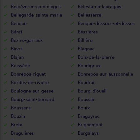
Belbèze-en-comminges
Bélesta-en-lauragais
Bellegarde-sainte-marie
Bellesserre
Benque
Benque-dessous-et-dessus
Bérat
Bessières
Bezins-garraux
Billière
Binos
Blagnac
Blajan
Bois-de-la-pierre
Boissède
Bondigoux
Bonrepos-riquet
Bonrepos-sur-aussonnelle
Bordes-de-rivière
Boudrac
Boulogne-sur-gesse
Bourg-d'oueil
Bourg-saint-bernard
Boussan
Boussens
Boutx
Bouzin
Bragayrac
Bretx
Brignemont
Bruguières
Burgalays