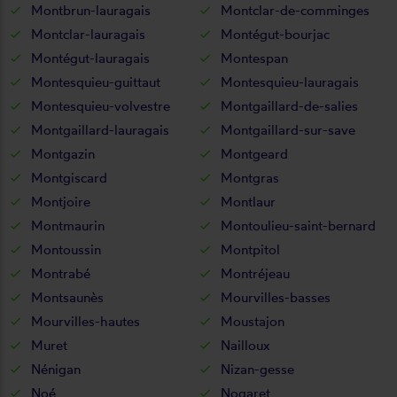
Montbrun-lauragais
Montclar-de-comminges
Montclar-lauragais
Montégut-bourjac
Montégut-lauragais
Montespan
Montesquieu-guittaut
Montesquieu-lauragais
Montesquieu-volvestre
Montgaillard-de-salies
Montgaillard-lauragais
Montgaillard-sur-save
Montgazin
Montgeard
Montgiscard
Montgras
Montjoire
Montlaur
Montmaurin
Montoulieu-saint-bernard
Montoussin
Montpitol
Montrabé
Montréjeau
Montsaunès
Mourvilles-basses
Mourvilles-hautes
Moustajon
Muret
Nailloux
Nénigan
Nizan-gesse
Noé
Nogaret