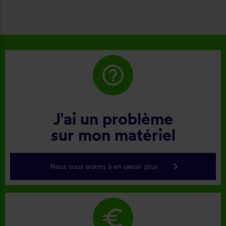
help_outline
J'ai un problème
sur mon matériel
keyboard_arrow_right
Nous vous aidons à en savoir plus
euro