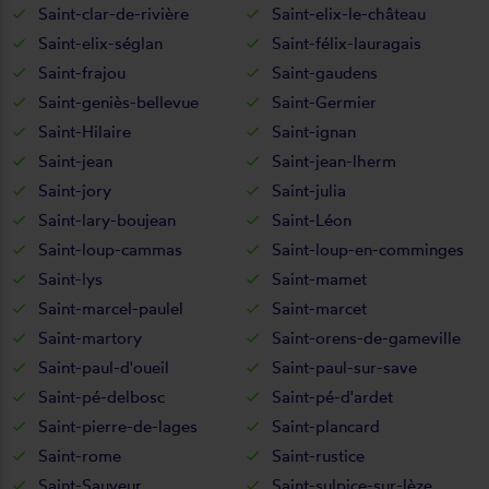
Saint-clar-de-rivière
Saint-elix-le-château
Saint-elix-séglan
Saint-félix-lauragais
Saint-frajou
Saint-gaudens
Saint-geniès-bellevue
Saint-Germier
Saint-Hilaire
Saint-ignan
Saint-jean
Saint-jean-lherm
Saint-jory
Saint-julia
Saint-lary-boujean
Saint-Léon
Saint-loup-cammas
Saint-loup-en-comminges
Saint-lys
Saint-mamet
Saint-marcel-paulel
Saint-marcet
Saint-martory
Saint-orens-de-gameville
Saint-paul-d'oueil
Saint-paul-sur-save
Saint-pé-delbosc
Saint-pé-d'ardet
Saint-pierre-de-lages
Saint-plancard
Saint-rome
Saint-rustice
Saint-Sauveur
Saint-sulpice-sur-lèze