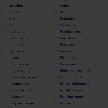
Noueilles
Odars
Ondes
Oô
Ore
Palaminy
Paulhac
Payssous
Péchabou
Pechbonnieu
Pechbusque
Péguilhan
Pelleport
Peyrissas
Peyrouzet
Peyssies
Pibrac
Pin-balma
Pins-justaret
Pinsaguel
Plagnole
Plaisance-du-touch
Pointis-de-rivière
Pointis-inard
Pompertuzat
Ponlat-taillebourg
Portet-de-luchon
Portet-d'aspet
Poubeau
Poucharramet
Pouy-de-touges
Pouze