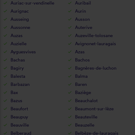
Auriac-sur-vendinelle
Auribail
Aurignac
Aurin
Ausseing
Ausson
Aussonne
Auterive
Auzas
Auzeville-tolosane
Auzielle
Avignonet-lauragais
Ayguesvives
Azas
Bachas
Bachos
Bagiry
Bagnères-de-luchon
Balesta
Balma
Barbazan
Baren
Bax
Baziège
Bazus
Beauchalot
Beaufort
Beaumont-sur-lèze
Beaupuy
Beauteville
Beauville
Beauzelle
Belberaud
Belbèze-de-lauragais