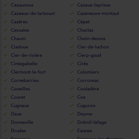
Cazaunous
Cazaux-layrisse
Cazeaux-de-larboust
Cazeneuve-montaut
Cazères
Cépet
Cessales
Charlas
Chaum
Chein-dessus
Ciadoux
Cier-de-luchon
Cier-de-rivière
Cierp-gaud
Cintegabelle
Cirès
Clermont-le-fort
Colomiers
Cornebarrieu
Corronsac
Coueilles
Couladère
Couret
Cox
Cugnaux
Cuguron
Daux
Deyme
Donneville
Drémil-lafage
Drudas
Eaunes
Empeaux
Encausse-les-thermes