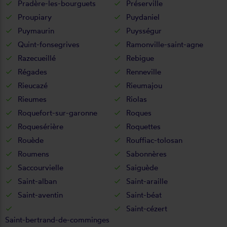
Pradère-les-bourguets
Préserville
Proupiary
Puydaniel
Puymaurin
Puysségur
Quint-fonsegrives
Ramonville-saint-agne
Razecueillé
Rebigue
Régades
Renneville
Rieucazé
Rieumajou
Rieumes
Riolas
Roquefort-sur-garonne
Roques
Roquesérière
Roquettes
Rouède
Rouffiac-tolosan
Roumens
Sabonnères
Saccourvielle
Saiguède
Saint-alban
Saint-araille
Saint-aventin
Saint-béat
Saint-cézert
Saint-bertrand-de-comminges