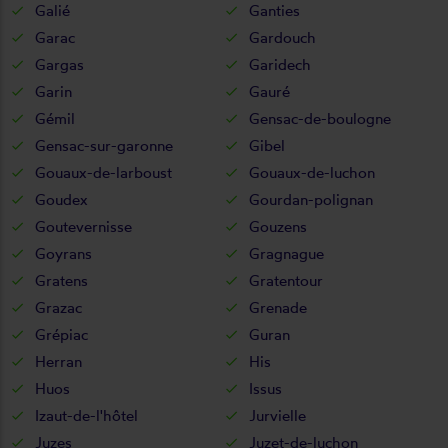
Galié
Ganties
Garac
Gardouch
Gargas
Garidech
Garin
Gauré
Gémil
Gensac-de-boulogne
Gensac-sur-garonne
Gibel
Gouaux-de-larboust
Gouaux-de-luchon
Goudex
Gourdan-polignan
Goutevernisse
Gouzens
Goyrans
Gragnague
Gratens
Gratentour
Grazac
Grenade
Grépiac
Guran
Herran
His
Huos
Issus
Izaut-de-l'hôtel
Jurvielle
Juzes
Juzet-de-luchon