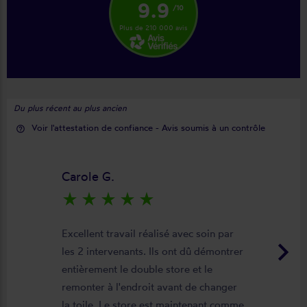
9.9
/10
Plus de 210 000 avis
Du plus récent au plus ancien
Voir l'attestation de confiance - Avis soumis à un contrôle
help_outline
Carole G.
star_rate
star_rate
star_rate
star_rate
star_rate
Excellent travail réalisé avec soin par
keyboard_arrow_right
les 2 intervenants. Ils ont dû démontrer
entièrement le double store et le
remonter à l'endroit avant de changer
la toile. Le store est maintenant comme