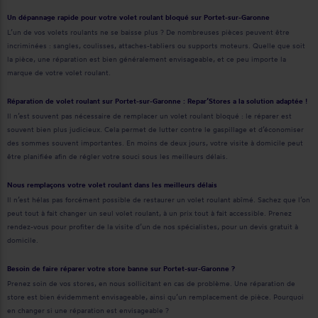
Un dépannage rapide pour votre volet roulant bloqué sur Portet-sur-Garonne
L’un de vos volets roulants ne se baisse plus ? De nombreuses pièces peuvent être
incriminées : sangles, coulisses, attaches-tabliers ou supports moteurs. Quelle que soit
la pièce, une réparation est bien généralement envisageable, et ce peu importe la
marque de votre volet roulant.
Réparation de volet roulant sur Portet-sur-Garonne : Repar’Stores a la solution adaptée !
Il n’est souvent pas nécessaire de remplacer un volet roulant bloqué : le réparer est
souvent bien plus judicieux. Cela permet de lutter contre le gaspillage et d’économiser
des sommes souvent importantes. En moins de deux jours, votre visite à domicile peut
être planifiée afin de régler votre souci sous les meilleurs délais.
Nous remplaçons votre volet roulant dans les meilleurs délais
Il n’est hélas pas forcément possible de restaurer un volet roulant abîmé. Sachez que l’on
peut tout à fait changer un seul volet roulant, à un prix tout à fait accessible. Prenez
rendez-vous pour profiter de la visite d’un de nos spécialistes, pour un devis gratuit à
domicile.
Besoin de faire réparer votre store banne sur Portet-sur-Garonne ?
Prenez soin de vos stores, en nous sollicitant en cas de problème. Une réparation de
store est bien évidemment envisageable, ainsi qu’un remplacement de pièce. Pourquoi
en changer si une réparation est envisageable ?