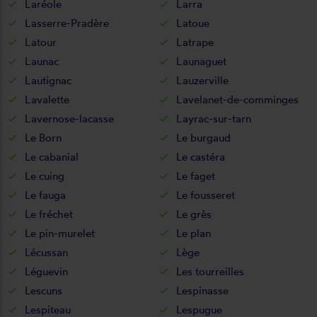
Laréole
Larra
Lasserre-Pradère
Latoue
Latour
Latrape
Launac
Launaguet
Lautignac
Lauzerville
Lavalette
Lavelanet-de-comminges
Lavernose-lacasse
Layrac-sur-tarn
Le Born
Le burgaud
Le cabanial
Le castéra
Le cuing
Le faget
Le fauga
Le fousseret
Le fréchet
Le grès
Le pin-murelet
Le plan
Lécussan
Lège
Léguevin
Les tourreilles
Lescuns
Lespinasse
Lespiteau
Lespugue