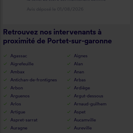
neuf, parfaitement positionné et
Avis déposé le 01/08/2026
fonctionnel. Je recommande vivement
cette entreprise.
Retrouvez nos intervenants à
proximité de Portet-sur-garonne
Agassac
Aignes
Aigrefeuille
Alan
Ambax
Anan
Antichan-de-frontignes
Arbas
Arbon
Ardiège
Arguenos
Argut-dessous
Arlos
Arnaud-guilhem
Artigue
Aspet
Aspret-sarrat
Aucamville
Auragne
Aureville