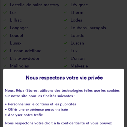
Lestelle-de-saint-martory
Lévignac
Lez
Lherm
Lilhac
Lodes
Longages
Loubens-lauragais
Loudet
Lourde
Lunax
Luscan
Lussan-adeilhac
Lux
L'isle-en-dodon
L'union
Mailholas
Malvezie
Mancioux
Marignac-lasclares
Nous respectons votre vie privée
Marignac-laspeyres
Marliac
Marquefave
Marsoulas
Nous, Répar'Stores, utilisons des technologies telles que les cookies
sur notre site pour les finalités suivantes :
Martisserre
Martres-de-rivière
Martres-tolosane
Mascarville
• Personnaliser le contenu et les publicités
• Offrir une expérience personnalisée
Massabrac
Mauran
• Analyser notre trafic.
Mauremont
Maurens
Nous respectons votre droit à la confidentialité et vous pouvez