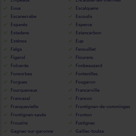
Eoux
Escalquens
Escanecrabe
Escoulis
Espanès
Esperce
Estadens
Estancarbon
Esténos
Eup
Falga
Fenouillet
Figarol
Flourens
Folcarde
Fonbeauzard
Fonsorbes
Fontenilles
Forgues
Fougaron
Fourquevaux
Francarville
Francazal
Francon
Franquevielle
Frontignan-de-comminges
Frontignan-savès
Fronton
Frouzins
Fustignac
Gagnac-sur-garonne
Gaillac-toulza