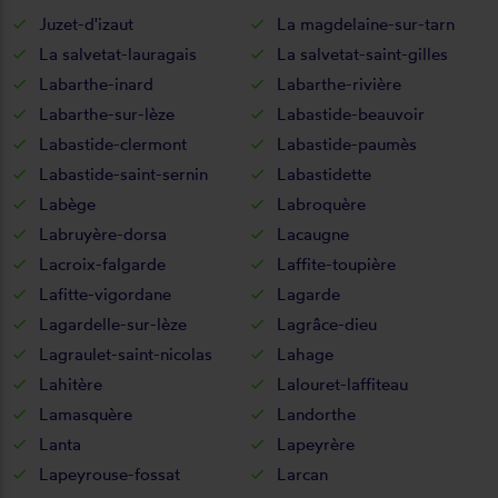
Juzet-d'izaut
La magdelaine-sur-tarn
La salvetat-lauragais
La salvetat-saint-gilles
Labarthe-inard
Labarthe-rivière
Labarthe-sur-lèze
Labastide-beauvoir
Labastide-clermont
Labastide-paumès
Labastide-saint-sernin
Labastidette
Labège
Labroquère
Labruyère-dorsa
Lacaugne
Lacroix-falgarde
Laffite-toupière
Lafitte-vigordane
Lagarde
Lagardelle-sur-lèze
Lagrâce-dieu
Lagraulet-saint-nicolas
Lahage
Lahitère
Lalouret-laffiteau
Lamasquère
Landorthe
Lanta
Lapeyrère
Lapeyrouse-fossat
Larcan