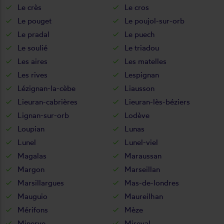
Le crès
Le cros
Le pouget
Le poujol-sur-orb
Le pradal
Le puech
Le soulié
Le triadou
Les aires
Les matelles
Les rives
Lespignan
Lézignan-la-cèbe
Liausson
Lieuran-cabrières
Lieuran-lès-béziers
Lignan-sur-orb
Lodève
Loupian
Lunas
Lunel
Lunel-viel
Magalas
Maraussan
Margon
Marseillan
Marsillargues
Mas-de-londres
Mauguio
Maureilhan
Mérifons
Mèze
Minerve
Mireval