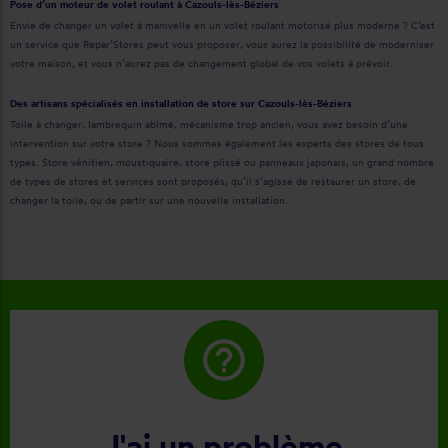
Pose d’un moteur de volet roulant à Cazouls-lès-Béziers
Envie de changer un volet à manivelle en un volet roulant motorisé plus moderne ? C’est
un service que Repar’Stores peut vous proposer, vous aurez la possibilité de moderniser
votre maison, et vous n’aurez pas de changement global de vos volets à prévoir.
Des artisans spécialisés en installation de store sur Cazouls-lès-Béziers
Toile à changer, lambrequin abîmé, mécanisme trop ancien, vous avez besoin d’une
intervention sur votre store ? Nous sommes également les experts des stores de tous
types. Store vénitien, moustiquaire, store plissé ou panneaux japonais, un grand nombre
de types de stores et services sont proposés, qu’il s’agisse de restaurer un store, de
changer la toile, ou de partir sur une nouvelle installation.
help_outline
J'ai un problème