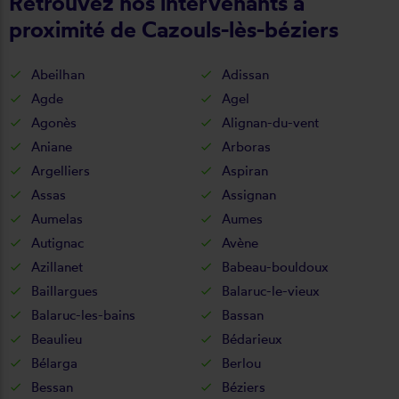
Retrouvez nos intervenants à
proximité de Cazouls-lès-béziers
Abeilhan
Adissan
Agde
Agel
Agonès
Alignan-du-vent
Aniane
Arboras
Argelliers
Aspiran
Assas
Assignan
Aumelas
Aumes
Autignac
Avène
Azillanet
Babeau-bouldoux
Baillargues
Balaruc-le-vieux
Balaruc-les-bains
Bassan
Beaulieu
Bédarieux
Bélarga
Berlou
Bessan
Béziers