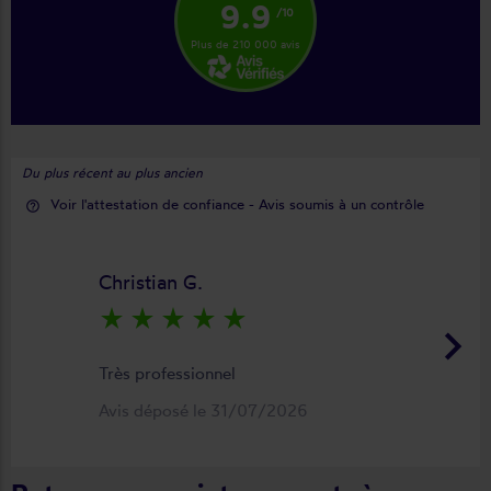
9.9
/10
Plus de 210 000 avis
Du plus récent au plus ancien
Voir l'attestation de confiance - Avis soumis à un contrôle
help_outline
Christian G.
star_rate
star_rate
star_rate
star_rate
star_rate
keyboard_arrow_right
Très professionnel
Avis déposé le 31/07/2026