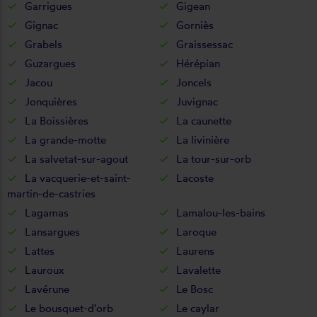
Garrigues
Gigean
Gignac
Gorniès
Grabels
Graissessac
Guzargues
Hérépian
Jacou
Joncels
Jonquières
Juvignac
La Boissières
La caunette
La grande-motte
La livinière
La salvetat-sur-agout
La tour-sur-orb
La vacquerie-et-saint-
Lacoste
martin-de-castries
Lagamas
Lamalou-les-bains
Lansargues
Laroque
Lattes
Laurens
Lauroux
Lavalette
Lavérune
Le Bosc
Le bousquet-d'orb
Le caylar