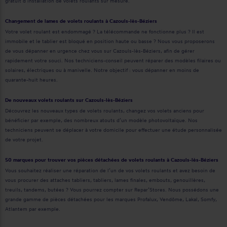
gratuit d’installation de volets roulants sur mesure.
Changement de lames de volets roulants à Cazouls-lès-Béziers
Votre volet roulant est endommagé ? La télécommande ne fonctionne plus ? Il est
immobile et le tablier est bloqué en position haute ou basse ? Nous vous proposerons
de vous dépanner en urgence chez vous sur Cazouls-lès-Béziers, afin de gérer
rapidement votre souci. Nos techniciens-conseil peuvent réparer des modèles filaires ou
solaires, électriques ou à manivelle. Notre objectif : vous dépanner en moins de
quarante-huit heures.
De nouveaux volets roulants sur Cazouls-lès-Béziers
Découvrez les nouveaux types de volets roulants, changez vos volets anciens pour
bénéficier par exemple, des nombreux atouts d’un modèle photovoltaïque. Nos
techniciens peuvent se déplacer à votre domicile pour effectuer une étude personnalisée
de votre projet.
50 marques pour trouver vos pièces détachées de volets roulants à Cazouls-lès-Béziers
Vous souhaitez réaliser une réparation de l’un de vos volets roulants et avez besoin de
vous procurer des attaches tabliers, tabliers, lames finales, embouts, genouillères,
treuils, tandems, butées ? Vous pourrez compter sur Repar’Stores. Nous possédons une
grande gamme de pièces détachées pour les marques Profalux, Vendôme, Lakal, Somfy,
Atlantem par exemple.