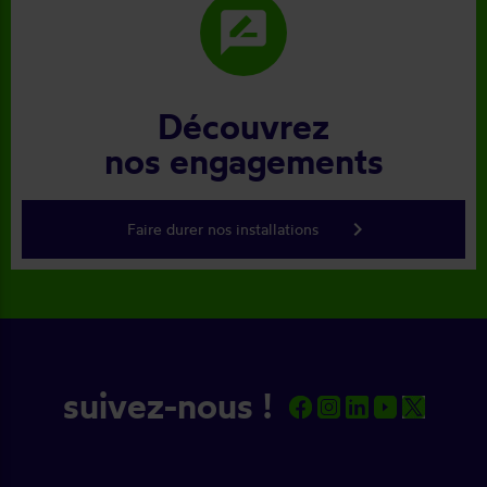
rate_review
Découvrez
nos engagements
keyboard_arrow_right
Faire durer nos installations
suivez-nous !