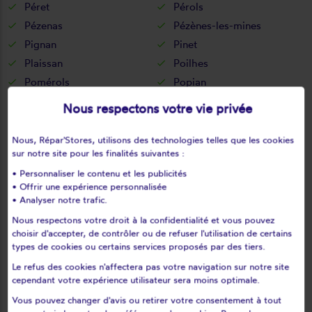
Péret
Pérols
Pézenas
Pézènes-les-mines
Pignan
Pinet
Plaissan
Poilhes
Pomérols
Popian
Portiragnes
Poujols
Nous respectons votre vie privée
Poussan
Pouzolles
Pouzols
Prades-le-lez
Nous, Répar'Stores, utilisons des technologies telles que les cookies
sur notre site pour les finalités suivantes :
Prades-sur-vernazobre
Prémian
• Personnaliser le contenu et les publicités
Puéchabon
Puilacher
• Offrir une expérience personnalisée
Puimisson
Puissalicon
• Analyser notre trafic.
Puisserguier
Quarante
Nous respectons votre droit à la confidentialité et vous pouvez
Restinclières
Rieussec
choisir d'accepter, de contrôler ou de refuser l'utilisation de certains
types de cookies ou certains services proposés par des tiers.
Riols
Romiguières
Le refus des cookies n'affectera pas votre navigation sur notre site
Roquebrun
Roqueredonde
cependant votre expérience utilisateur sera moins optimale.
Roquessels
Rosis
Vous pouvez changer d'avis ou retirer votre consentement à tout
Rouet
Roujan