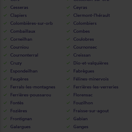
Cesseras
Ceyras
Clapiers
Clermont-l'hérault
Colombières-sur-orb
Colombiers
Combaillaux
Combes
Corneilhan
Coulobres
Courniou
Cournonsec
Cournonterral
Creissan
Cruzy
Dio-et-valquières
Espondeilhan
Fabrègues
Faugères
Félines-minervois
Ferrals-les-montagnes
Ferrières-les-verreries
Ferrières-poussarou
Florensac
Fontès
Fouzilhon
Fozières
Fraisse-sur-agout
Frontignan
Gabian
Galargues
Ganges