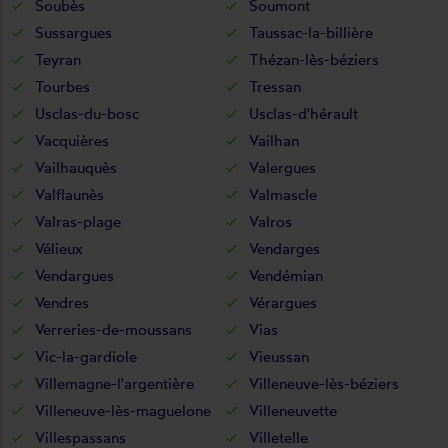
Soubès
Soumont
Sussargues
Taussac-la-billière
Teyran
Thézan-lès-béziers
Tourbes
Tressan
Usclas-du-bosc
Usclas-d'hérault
Vacquières
Vailhan
Vailhauquès
Valergues
Valflaunès
Valmascle
Valras-plage
Valros
Vélieux
Vendarges
Vendargues
Vendémian
Vendres
Vérargues
Verreries-de-moussans
Vias
Vic-la-gardiole
Vieussan
Villemagne-l'argentière
Villeneuve-lès-béziers
Villeneuve-lès-maguelone
Villeneuvette
Villespassans
Villetelle