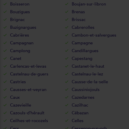
Boisseron
Boujan-sur-libron
Bouzigues
Brenas
Brignac
Brissac
Buzignargues
Cabrerolles
Cabrières
Cambon-et-salvergues
Campagnan
Campagne
Camplong
Candillargues
Canet
Capestang
Carlencas-et-levas
Castanet-le-haut
Castelnau-de-guers
Castelnau-le-lez
Castries
Causse-de-la-selle
Causses-et-veyran
Caussiniojouls
Caux
Cazedarnes
Cazevieille
Cazilhac
Cazouls-d'hérault
Cébazan
Ceilhes-et-rocozels
Celles
Cers
Cessenon-sur-orb