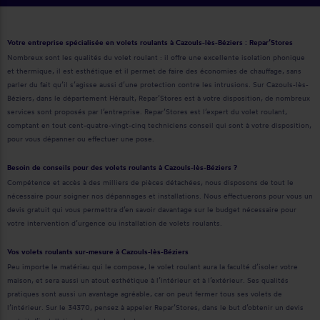
Votre entreprise spécialisée en volets roulants à Cazouls-lès-Béziers : Repar’Stores
Nombreux sont les qualités du volet roulant : il offre une excellente isolation phonique
et thermique, il est esthétique et il permet de faire des économies de chauffage, sans
parler du fait qu’il s’agisse aussi d’une protection contre les intrusions. Sur Cazouls-lès-
Béziers, dans le département Hérault, Repar’Stores est à votre disposition, de nombreux
services sont proposés par l’entreprise. Repar’Stores est l’expert du volet roulant,
comptant en tout cent-quatre-vingt-cinq techniciens conseil qui sont à votre disposition,
pour vous dépanner ou effectuer une pose.
Besoin de conseils pour des volets roulants à Cazouls-lès-Béziers ?
Compétence et accès à des milliers de pièces détachées, nous disposons de tout le
nécessaire pour soigner nos dépannages et installations. Nous effectuerons pour vous un
devis gratuit qui vous permettra d’en savoir davantage sur le budget nécessaire pour
votre intervention d’urgence ou installation de volets roulants.
Vos volets roulants sur-mesure à Cazouls-lès-Béziers
Peu importe le matériau qui le compose, le volet roulant aura la faculté d’isoler votre
maison, et sera aussi un atout esthétique à l’intérieur et à l’extérieur. Ses qualités
pratiques sont aussi un avantage agréable, car on peut fermer tous ses volets de
l’intérieur. Sur le 34370, pensez à appeler Repar’Stores, dans le but d’obtenir un devis