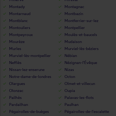
Montady
Montagnac
Montarnaud
Montbazin
Montblanc
Montferrier-sur-lez
Montouliers
Montpellier
Montpeyroux
Moulès-et-baucels
Mourèze
Mudaison
Murles
Murviel-lès-béziers
Murviel-lès-montpellier
Nébian
Neffiès
Nézignan-l'Évêque
Nissan-lez-enserune
Nizas
Notre-dame-de-londres
Octon
Olargues
Olmet-et-villecun
Olonzac
Oupia
Pailhès
Palavas-les-flots
Pardailhan
Paulhan
Pégairolles-de-buèges
Pégairolles-de-l'escalette