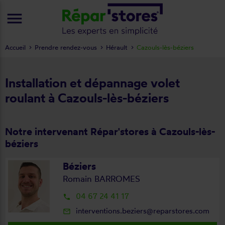
menu
Accueil
Prendre rendez-vous
Hérault
Cazouls-lès-béziers
Installation et dépannage volet
roulant à Cazouls-lès-béziers
Notre intervenant Répar'stores à Cazouls-lès-
béziers
Béziers
Romain BARROMES
04 67 24 41 17
local_phone
interventions.beziers@reparstores.com
mail_outline