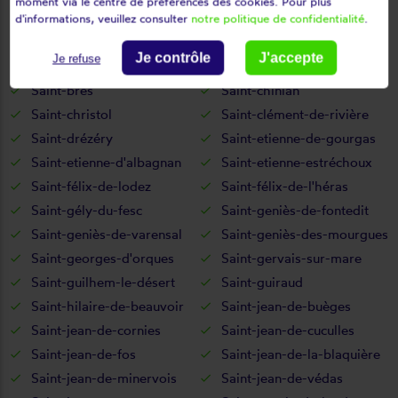
moment via le centre de préférences des cookies. Pour plus
Saint-andré-de-buèges
Saint-andré-de-sangonis
d'informations, veuillez consulter
notre politique de confidentialité
.
Saint-aunès
Saint-bauzille-de-la-sylve
Je contrôle
J'accepte
Je refuse
Saint-bauzille-de-montmel
Saint-bauzille-de-putois
Saint-brès
Saint-chinian
Saint-christol
Saint-clément-de-rivière
Saint-drézéry
Saint-etienne-de-gourgas
Saint-etienne-d'albagnan
Saint-etienne-estréchoux
Saint-félix-de-lodez
Saint-félix-de-l'héras
Saint-gély-du-fesc
Saint-geniès-de-fontedit
Saint-geniès-de-varensal
Saint-geniès-des-mourgues
Saint-georges-d'orques
Saint-gervais-sur-mare
Saint-guilhem-le-désert
Saint-guiraud
Saint-hilaire-de-beauvoir
Saint-jean-de-buèges
Saint-jean-de-cornies
Saint-jean-de-cuculles
Saint-jean-de-fos
Saint-jean-de-la-blaquière
Saint-jean-de-minervois
Saint-jean-de-védas