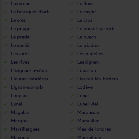
Lavérune
Le Bosc
Le bousquet-d'orb
Le caylar
Le crès
Le cros
Le pouget
Le poujol-sur-orb
Le pradal
Le puech
Le soulié
Le triadou
Les aires
Les matelles
Les rives
Lespignan
Lézignan-la-cèbe
Liausson
Lieuran-cabrières
Lieuran-lès-béziers
Lignan-sur-orb
Lodève
Loupian
Lunas
Lunel
Lunel-viel
Magalas
Maraussan
Margon
Marseillan
Marsillargues
Mas-de-londres
Mauguio
Maureilhan