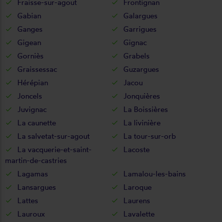
Fraisse-sur-agout
Frontignan
Gabian
Galargues
Ganges
Garrigues
Gigean
Gignac
Gorniès
Grabels
Graissessac
Guzargues
Hérépian
Jacou
Joncels
Jonquières
Juvignac
La Boissières
La caunette
La livinière
La salvetat-sur-agout
La tour-sur-orb
La vacquerie-et-saint-
Lacoste
martin-de-castries
Lagamas
Lamalou-les-bains
Lansargues
Laroque
Lattes
Laurens
Lauroux
Lavalette