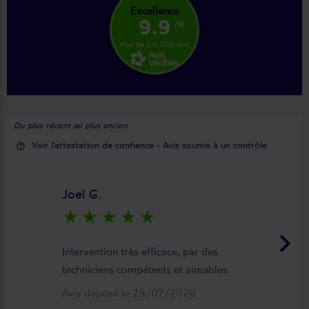
Excellence
9.9
/10
Plus de 210 000 avis
Du plus récent au plus ancien
Voir l'attestation de confiance - Avis soumis à un contrôle
help_outline
Joel G.
star_rate
star_rate
star_rate
star_rate
star_rate
keyboard_arrow_right
Intervention très efficace, par des
techniciens compétents et aimables
Avis déposé le 29/07/2026