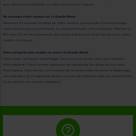
pour votre future installation, ou votre intervention d’urgence.
De nouveaux volets roulants sur La Grande-Motte
Découvrez les nouveaux modèles de volets roulants, pourquoi pas d’une technologie
solaire économique et performante, en renouvelant toute votre installation. Planifiez un
RDV avec l’un de nos intervenants, de manière à déterminer le tarif de vos futurs volets
roulants sur-mesure.
Votre entreprise pour installer un store à La Grande-Motte
Toile trouée, lambrequin endommagé, mécanisme trop ancien, votre store a besoin
d’être dépanné ? Nous sommes également les spécialistes des stores de tous types.
Moustiquaire, store vénitien ou enrouleur, de nombreux types de stores et dépannages
vous attendent, qu’il s’agisse de rénover un store, de mettre en place une nouvelle toile,
ou de planifier une nouvelle installation.
help_outline