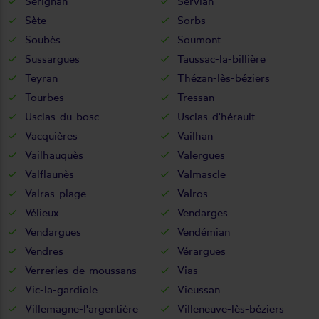
Sérignan
Servian
Sète
Sorbs
Soubès
Soumont
Sussargues
Taussac-la-billière
Teyran
Thézan-lès-béziers
Tourbes
Tressan
Usclas-du-bosc
Usclas-d'hérault
Vacquières
Vailhan
Vailhauquès
Valergues
Valflaunès
Valmascle
Valras-plage
Valros
Vélieux
Vendarges
Vendargues
Vendémian
Vendres
Vérargues
Verreries-de-moussans
Vias
Vic-la-gardiole
Vieussan
Villemagne-l'argentière
Villeneuve-lès-béziers