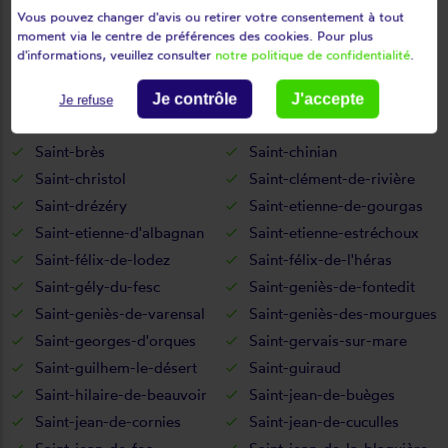
Roquessels
Rosis
Vous pouvez changer d'avis ou retirer votre consentement à tout
moment via le centre de préférences des cookies. Pour plus
Rouet
Roujan
d'informations, veuillez consulter
notre politique de confidentialité
.
Saint-andré-de-buèges
Saint-andré-de-sangonis
Saint-aunès
Saint-bauzille-de-la-sylve
Je contrôle
J'accepte
Je refuse
Saint-bauzille-de-montmel
Saint-bauzille-de-putois
Saint-brès
Saint-chinian
Saint-christol
Saint-clément-de-rivière
Saint-drézéry
Saint-etienne-de-gourgas
Saint-etienne-d'albagnan
Saint-etienne-estréchoux
Saint-félix-de-lodez
Saint-félix-de-l'héras
Saint-gély-du-fesc
Saint-geniès-de-fontedit
Saint-geniès-de-varensal
Saint-geniès-des-mourgues
Saint-georges-d'orques
Saint-gervais-sur-mare
Saint-guilhem-le-désert
Saint-guiraud
Saint-hilaire-de-beauvoir
Saint-jean-de-buèges
Saint-jean-de-cornies
Saint-jean-de-cuculles