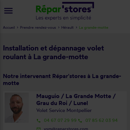
menu
Accueil
Prendre rendez-vous
Hérault
La grande-motte
Installation et dépannage volet
roulant à La grande-motte
Notre intervenant Répar'stores à La grande-
motte
Mauguio / La Grande Motte /
Grau du Roi / Lunel
Volet Service Montpellier
04 67 07 29 99
07 85 62 03 94
local_phone
local_phone
vsm@reparstores.com
mail_outline