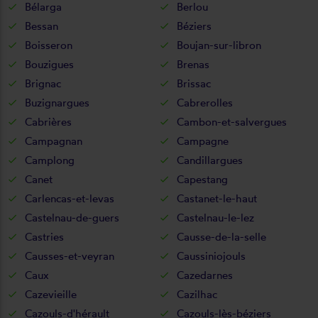
Bélarga
Berlou
Bessan
Béziers
Boisseron
Boujan-sur-libron
Bouzigues
Brenas
Brignac
Brissac
Buzignargues
Cabrerolles
Cabrières
Cambon-et-salvergues
Campagnan
Campagne
Camplong
Candillargues
Canet
Capestang
Carlencas-et-levas
Castanet-le-haut
Castelnau-de-guers
Castelnau-le-lez
Castries
Causse-de-la-selle
Causses-et-veyran
Caussiniojouls
Caux
Cazedarnes
Cazevieille
Cazilhac
Cazouls-d'hérault
Cazouls-lès-béziers