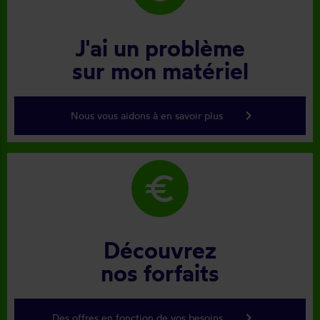
J'ai un problème
sur mon matériel
keyboard_arrow_right
Nous vous aidons à en savoir plus
euro
Découvrez
nos forfaits
keyboard_arrow_right
Des offres en fonction de vos besoins