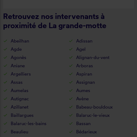
Retrouvez nos intervenants à
proximité de La grande-motte
Abeilhan
Adissan
Agde
Agel
Agonès
Alignan-du-vent
Aniane
Arboras
Argelliers
Aspiran
Assas
Assignan
Aumelas
Aumes
Autignac
Avène
Azillanet
Babeau-bouldoux
Baillargues
Balaruc-le-vieux
Balaruc-les-bains
Bassan
Beaulieu
Bédarieux