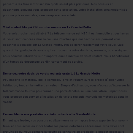
pensent à les faire motoriser afin qu’ils soient plus pratiques. Nos poseurs et
dépanneurs peuvent vous proposer cette prestation, votre installation sera modernisée
pour un prix raisonnable, sans remplacer vos volets.
Volet roulant bloqué ? Nous intervenons sur La Grande-Motte
Votre volet roulant est délabré ? La télécommande est HS ? Il est immobile et des lames
du volet sont coincées dans la coulisse ? Sachez que nos techniciens peuvent vous
dépanner à domicile sur La Grande-Motte, afin de gérer rapidement votre souci. Quel
que soit la typologie de volets qui se trouvent à votre domicile, manuels, ou classiques,
nous pouvons intervenir sur n’importe quelle marque de volet roulant. Vous bénéficierez
d’un temps de dépannage de 48h concernant ce service.
Demandez votre devis de volets roulants gratuit, à La Grande-Motte
Peu importe le matériau qui le compose, le volet roulant aura le propre d’isoler votre
habitation, tout en la mettant en valeur. Simple d’utilisation, vous n’aurez qu’à presser la
télécommande fournie pour fermer une porte-fenêtre, ou une baie vitrée. Repar’Stores
vous propose son service d’installation de volets roulants manuels ou motorisés dans le
34280.
L’ensemble de nos prestations volets roulants à La Grande-Motte
En tant que leader, nos poseurs et dépanneurs seront aptes à vous apporter leur savoir-
faire, et nous avons en stock toutes les pièces détachées nécessaires. Nos devis sont
gratuits ce qui vous donnera la faculté de connaître au préalable le budget nécessaire