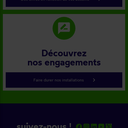
rate_review
Découvrez
nos engagements
keyboard_arrow_right
Faire durer nos installations
suivez-nous !