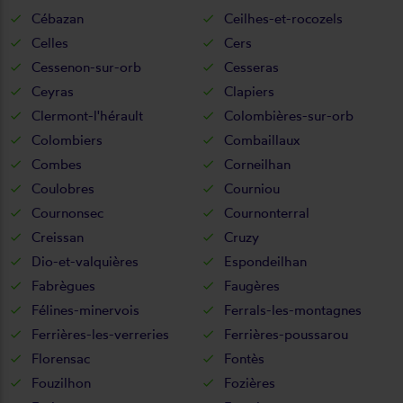
Cébazan
Ceilhes-et-rocozels
Celles
Cers
Cessenon-sur-orb
Cesseras
Ceyras
Clapiers
Clermont-l'hérault
Colombières-sur-orb
Colombiers
Combaillaux
Combes
Corneilhan
Coulobres
Courniou
Cournonsec
Cournonterral
Creissan
Cruzy
Dio-et-valquières
Espondeilhan
Fabrègues
Faugères
Félines-minervois
Ferrals-les-montagnes
Ferrières-les-verreries
Ferrières-poussarou
Florensac
Fontès
Fouzilhon
Fozières