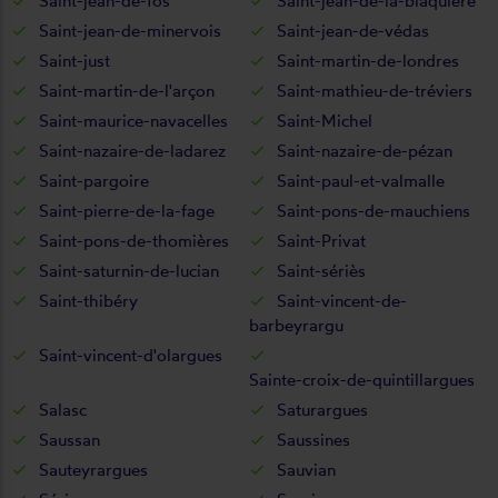
Saint-jean-de-fos
Saint-jean-de-la-blaquière
Saint-jean-de-minervois
Saint-jean-de-védas
Saint-just
Saint-martin-de-londres
Saint-martin-de-l'arçon
Saint-mathieu-de-tréviers
Saint-maurice-navacelles
Saint-Michel
Saint-nazaire-de-ladarez
Saint-nazaire-de-pézan
Saint-pargoire
Saint-paul-et-valmalle
Saint-pierre-de-la-fage
Saint-pons-de-mauchiens
Saint-pons-de-thomières
Saint-Privat
Saint-saturnin-de-lucian
Saint-sériès
Saint-thibéry
Saint-vincent-de-
barbeyrargu
Saint-vincent-d'olargues
Sainte-croix-de-quintillargues
Salasc
Saturargues
Saussan
Saussines
Sauteyrargues
Sauvian