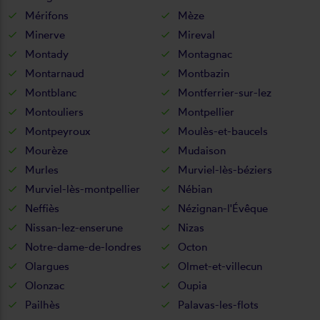
Mérifons
Mèze
Minerve
Mireval
Montady
Montagnac
Montarnaud
Montbazin
Montblanc
Montferrier-sur-lez
Montouliers
Montpellier
Montpeyroux
Moulès-et-baucels
Mourèze
Mudaison
Murles
Murviel-lès-béziers
Murviel-lès-montpellier
Nébian
Neffiès
Nézignan-l'Évêque
Nissan-lez-enserune
Nizas
Notre-dame-de-londres
Octon
Olargues
Olmet-et-villecun
Olonzac
Oupia
Pailhès
Palavas-les-flots