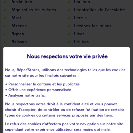
Pardailhan
Paulhan
Pégairolles-de-buèges
Pégairolles-de-l'escalette
Péret
Pérols
Pézenas
Pézènes-les-mines
Pignan
Pinet
Plaissan
Poilhes
Pomérols
Popian
Nous respectons votre vie privée
Portiragnes
Poujols
Poussan
Pouzolles
Nous, Répar'Stores, utilisons des technologies telles que les cookies
Pouzols
Prades-le-lez
sur notre site pour les finalités suivantes :
Prades-sur-vernazobre
Prémian
• Personnaliser le contenu et les publicités
Puéchabon
Puilacher
• Offrir une expérience personnalisée
• Analyser notre trafic.
Puimisson
Puissalicon
Nous respectons votre droit à la confidentialité et vous pouvez
Puisserguier
Quarante
choisir d'accepter, de contrôler ou de refuser l'utilisation de certains
Restinclières
Rieussec
types de cookies ou certains services proposés par des tiers.
Riols
Romiguières
Le refus des cookies n'affectera pas votre navigation sur notre site
cependant votre expérience utilisateur sera moins optimale.
Roquebrun
Roqueredonde