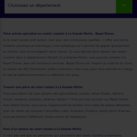
Choisissez un département
Votre artisan spécialisé en volets roulants à La Grande-Motte : Repar’Stores
Si le volet roulant plaît autant, c’est pour ses nombreuses qualités : il offre une bonne
isolation phonique et thermique, il est esthétique et il permet de gagner globalement
en confort, tout en protégeant votre maison. Si vous désirez faire réparer des volets
roulants dans le département Hérault, à La Grande-Motte, vous pourrez compter sur
Repar’Stores, avec ses nombreux services. Repar’Stores est l’expert du volet et du store,
un réseau de 185 intervenants prêts à intervenir chez vous, pour vous prendre en charge
en cas de dysfonctionnement ou effectuer une pose.
Trouver une pièce de volet roulant à La Grande-Motte
Vous avez besoin de vous acheter des genouillères, butées, lames finales, tabliers,
treuils, tandems, embouts, attaches tabliers ? Vous pourrez compter sur Repar’Stores.
Avec Repar’Stores, vous aurez l’opportunité de acheter tous types de pièces détachées
pour les volets de marques Franciaflex, Lakal, Atlantem, Profalux, Somfy parmi d’autres,
vous permettant d’effectuer toutes sortes de réparations.
Pose d’un moteur de volet roulant à La Grande-Motte
Il n’est pas rare que les personnes qui possèdent des volets roulants à manivelle,