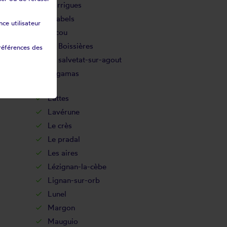
Garrigues
Grabels
ce utilisateur
Jacou
La Boissières
références des
La salvetat-sur-agout
Lagamas
Lattes
Lavérune
Le crès
Le pradal
Les aires
Lézignan-la-cèbe
Lignan-sur-orb
Lunel
Margon
Mauguio