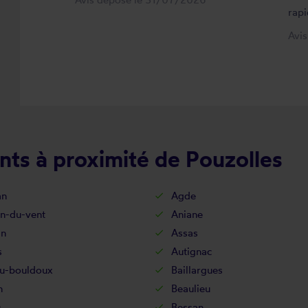
rapi
Avi
nts à proximité de Pouzolles
an
Agde
an-du-vent
Aniane
an
Assas
s
Autignac
u-bouldoux
Baillargues
n
Beaulieu
u
Bessan