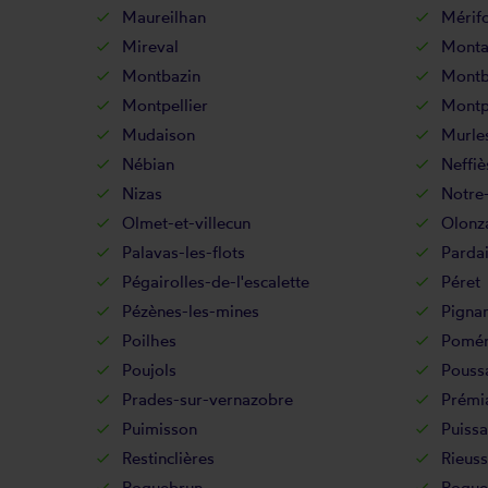
Maureilhan
Mérif
Mireval
Mont
Montbazin
Montb
Montpellier
Montp
Mudaison
Murle
Nébian
Neffiè
Nizas
Notre
Olmet-et-villecun
Olonz
Palavas-les-flots
Parda
Pégairolles-de-l'escalette
Péret
Pézènes-les-mines
Pigna
Poilhes
Pomér
Poujols
Pouss
Prades-sur-vernazobre
Prémi
Puimisson
Puissa
Restinclières
Rieuss
Roquebrun
Roque