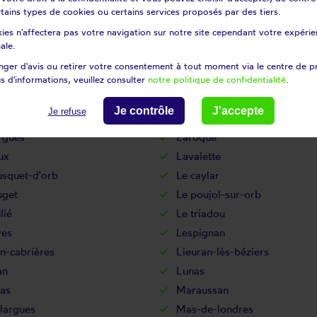
gues
Ganges
certains types de cookies ou certains services proposés par des tiers.
c
Gorniès
ies n'affectera pas votre navigation sur notre site cependant votre expérien
gues
Hérépian
ale.
ières
Juvignac
ger d'avis ou retirer votre consentement à tout moment via le centre de p
s d'informations, veuillez consulter
notre politique de confidentialité
.
ande-motte
La livinière
querie-et-saint-martin-de-
Lacoste
Je contrôle
J'accepte
Je refuse
rgues
Laroque
ux
Lavalette
usquet-d'orb
Le caylar
uget
Le poujol-sur-orb
lié
Le triadou
ves
Lespignan
n-cabrières
Lieuran-lès-béziers
an
Lunas
as
Maraussan
largues
Mas-de-londres