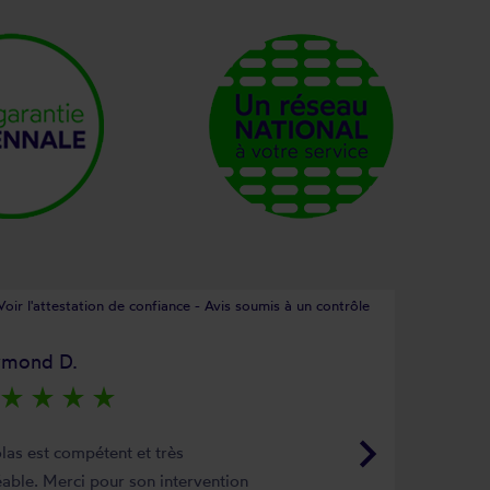
Voir l'attestation de confiance - Avis soumis à un contrôle
ymond D.
star_rate
star_rate
star_rate
star_rate
keyboard_arrow_right
las est compétent et très
able. Merci pour son intervention