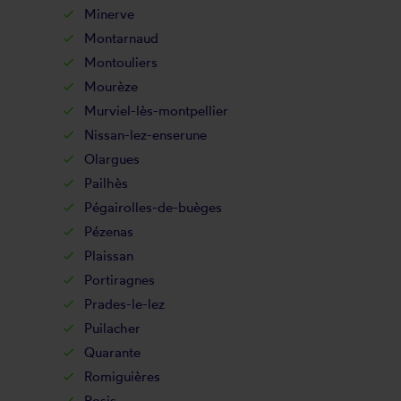
Minerve
Montarnaud
Montouliers
Mourèze
Murviel-lès-montpellier
Nissan-lez-enserune
Olargues
Pailhès
Pégairolles-de-buèges
Pézenas
Plaissan
Portiragnes
Prades-le-lez
Puilacher
Quarante
Romiguières
Rosis