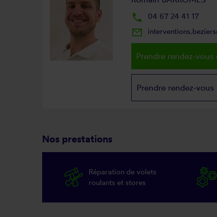
local_phone
04 67 24 41 17
mail_outline
interventions.bezie
Prendre rendez-vous 
Prendre rendez-vous
Nos prestations
Réparation de volets
roulants et stores