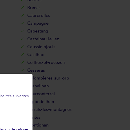
Brenas
Cabrerolles
Campagne
Capestang
Castelnau-le-lez
Caussiniojouls
Cazilhac
Ceilhes-et-rocozels
Cesseras
Colombières-sur-orb
Corneilhan
Cournonterral
inalités suivantes
Espondeilhan
Ferrals-les-montagnes
Fontès
Frontignan
ler ou de refuser