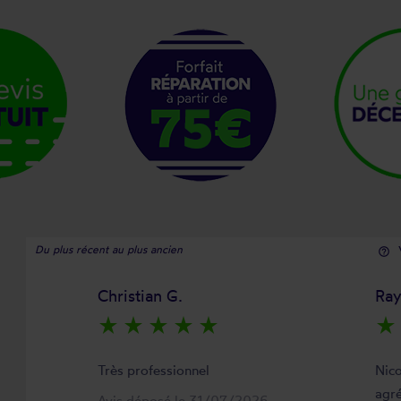
Du plus récent au plus ancien
help_outline
Christian G.
Ra
star_rate
star_rate
star_rate
star_rate
star_rate
star_rate
Très professionnel
Nico
agré
Avis déposé le 31/07/2026