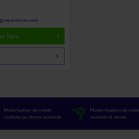
rs@reparstores.com
keyboard_arrow_right
en ligne
keyboard_arrow_right
Motorisation de volets
Modernisation de volet
roulants ou stores existants
roulants et stores