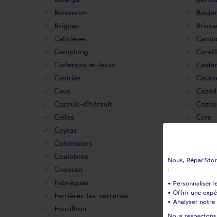
Boisseron
Boujan
Brignac
Brissa
Cabrières
Cambo
Camplong
Candil
Carlencas-et-levas
Castan
Castries
Causse
Caux
Cazed
Cazouls-d'hérault
Cazoul
Celles
Cers
Ceyras
Clapie
Colombiers
Comba
Coulobres
Courn
Nous, Répar'Store
Creissan
Cruzy
:
Fabrègues
Faugè
• Personnaliser l
• Offrir une exp
Ferrières-les-verreries
Ferri
• Analyser notre 
Fouzilhon
Fozièr
Nous respectons v