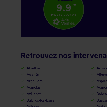
Excellence
9.9
/10
Plus de 210 000 avis
Retrouvez nos intervena
Abeilhan
Adiss
Agonès
Align
Argelliers
Aspir
Aumelas
Aume
Azillanet
Babea
Balaruc-les-bains
Bassa
Bélarga
Berlo