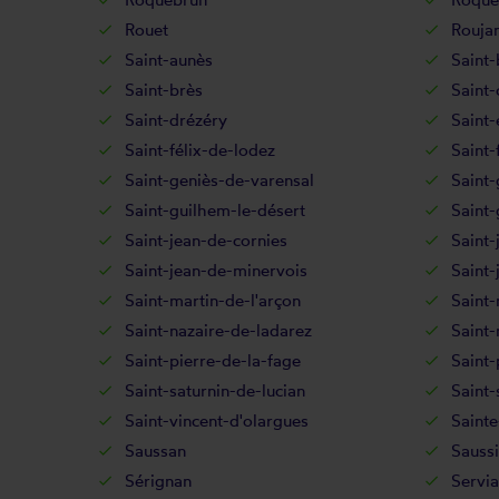
Rouet
Rouja
Saint-aunès
Saint-
Saint-brès
Saint-
Saint-drézéry
Saint-
Saint-félix-de-lodez
Saint-
Saint-geniès-de-varensal
Saint
Saint-guilhem-le-désert
Saint-
Saint-jean-de-cornies
Saint-
Saint-jean-de-minervois
Saint-
Saint-martin-de-l'arçon
Saint-
Saint-nazaire-de-ladarez
Saint-
Saint-pierre-de-la-fage
Saint
Saint-saturnin-de-lucian
Saint-
Saint-vincent-d'olargues
Sainte
Saussan
Sauss
Sérignan
Servi