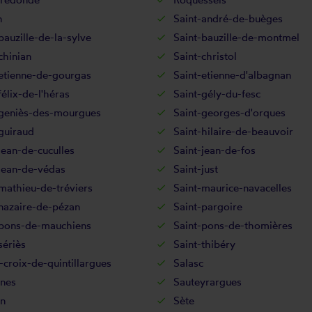
n
Saint-andré-de-buèges
bauzille-de-la-sylve
Saint-bauzille-de-montmel
chinian
Saint-christol
etienne-de-gourgas
Saint-etienne-d'albagnan
félix-de-l'héras
Saint-gély-du-fesc
-geniès-des-mourgues
Saint-georges-d'orques
guiraud
Saint-hilaire-de-beauvoir
jean-de-cuculles
Saint-jean-de-fos
jean-de-védas
Saint-just
mathieu-de-tréviers
Saint-maurice-navacelles
nazaire-de-pézan
Saint-pargoire
-pons-de-mauchiens
Saint-pons-de-thomières
sériès
Saint-thibéry
-croix-de-quintillargues
Salasc
ines
Sauteyrargues
an
Sète