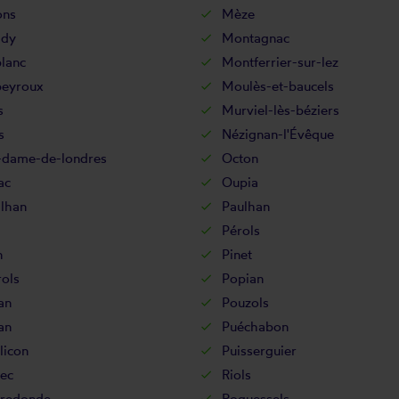
ons
Mèze
ady
Montagnac
lanc
Montferrier-sur-lez
eyroux
Moulès-et-baucels
s
Murviel-lès-béziers
s
Nézignan-l'Évêque
-dame-de-londres
Octon
ac
Oupia
ilhan
Paulhan
Pérols
n
Pinet
ols
Popian
an
Pouzols
an
Puéchabon
licon
Puisserguier
ec
Riols
redonde
Roquessels