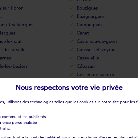
-sur-libron
Bouzigues
c
Buzignargues
n-et-salvergues
Campagnan
largues
Canet
et-le-haut
Castelnau-de-guers
-de-la-selle
Causses-et-veyran
arnes
Cazevieille
s-lès-béziers
Cébazan
Cessenon-sur-orb
rs
Clermont-l'hérault
Nous respectons votre vie privée
illaux
Combes
iou
Cournonsec
s, utilisons des technologies telles que les cookies sur notre site pour les f
Dio-et-valquières
res
Félines-minervois
e contenu et les publicités
érience personnalisée
ères-poussarou
Florensac
trafic.
es
Fraisse-sur-agout
otre droit à la confidentialité et vous pouvez choisir d'accepter, de contrô