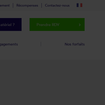
tement
Récompenses
Contactez-nous
tériel ?
Prendre RDV
keyboard_arrow_right
gagements
Nos forfaits