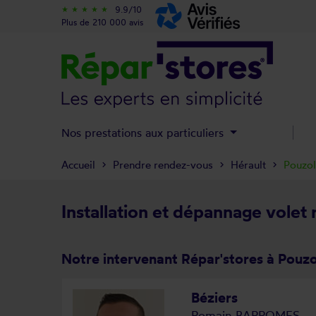
9.9/10
star_rate
star_rate
star_rate
star_rate
star_rate
Plus de 210 000 avis
Nos prestations aux particuliers
Accueil
Prendre rendez-vous
Hérault
Pouzol
Installation et dépannage volet 
Notre intervenant Répar'stores à Pouzo
Béziers
Romain BARROMES