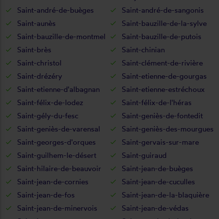
Saint-andré-de-buèges
Saint-andré-de-sangonis
Saint-aunès
Saint-bauzille-de-la-sylve
Saint-bauzille-de-montmel
Saint-bauzille-de-putois
Saint-brès
Saint-chinian
Saint-christol
Saint-clément-de-rivière
Saint-drézéry
Saint-etienne-de-gourgas
Saint-etienne-d'albagnan
Saint-etienne-estréchoux
Saint-félix-de-lodez
Saint-félix-de-l'héras
Saint-gély-du-fesc
Saint-geniès-de-fontedit
Saint-geniès-de-varensal
Saint-geniès-des-mourgues
Saint-georges-d'orques
Saint-gervais-sur-mare
Saint-guilhem-le-désert
Saint-guiraud
Saint-hilaire-de-beauvoir
Saint-jean-de-buèges
Saint-jean-de-cornies
Saint-jean-de-cuculles
Saint-jean-de-fos
Saint-jean-de-la-blaquière
Saint-jean-de-minervois
Saint-jean-de-védas