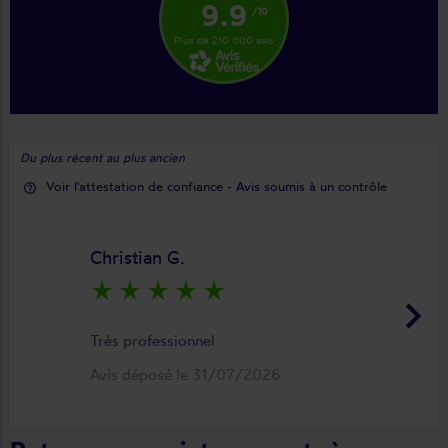
9.9
/10
Plus de 210 000 avis
Du plus récent au plus ancien
Voir l'attestation de confiance - Avis soumis à un contrôle
help_outline
Christian G.
star_rate
star_rate
star_rate
star_rate
star_rate
keyboard_arrow_right
Très professionnel
Avis déposé le 31/07/2026