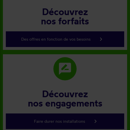
Découvrez
nos forfaits
keyboard_arrow_right
Des offres en fonction de vos besoins
rate_review
Découvrez
nos engagements
keyboard_arrow_right
Faire durer nos installations