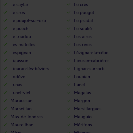
Le caylar
Le crès
Le cros
Le pouget
Le poujol-sur-orb
Le pradal
Le puech
Le soulié
Le triadou
Les aires
Les matelles
Les rives
Lespignan
Lézignan-la-cèbe
Liausson
Lieuran-cabrières
Lieuran-lès-béziers
Lignan-sur-orb
Lodève
Loupian
Lunas
Lunel
Lunel-viel
Magalas
Maraussan
Margon
Marseillan
Marsillargues
Mas-de-londres
Mauguio
Maureilhan
Mérifons
Mèze
Minerve