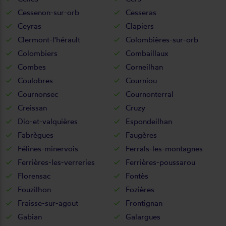
Cessenon-sur-orb
Cesseras
Ceyras
Clapiers
Clermont-l'hérault
Colombières-sur-orb
Colombiers
Combaillaux
Combes
Corneilhan
Coulobres
Courniou
Cournonsec
Cournonterral
Creissan
Cruzy
Dio-et-valquières
Espondeilhan
Fabrègues
Faugères
Félines-minervois
Ferrals-les-montagnes
Ferrières-les-verreries
Ferrières-poussarou
Florensac
Fontès
Fouzilhon
Fozières
Fraisse-sur-agout
Frontignan
Gabian
Galargues