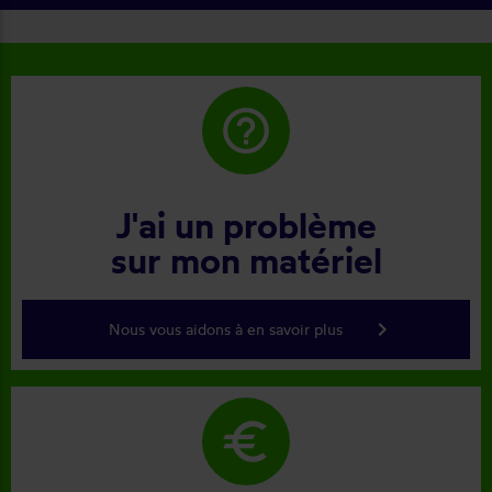
help_outline
J'ai un problème
sur mon matériel
keyboard_arrow_right
Nous vous aidons à en savoir plus
euro