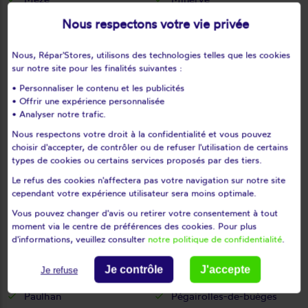
Mireval
Montady
Nous respectons votre vie privée
Montagnac
Montarnaud
Montbazin
Montblanc
Nous, Répar'Stores, utilisons des technologies telles que les cookies
sur notre site pour les finalités suivantes :
Montferrier-sur-lez
Montouliers
• Personnaliser le contenu et les publicités
Montpellier
Montpeyroux
• Offrir une expérience personnalisée
Moulès-et-baucels
Mourèze
• Analyser notre trafic.
Mudaison
Murles
Nous respectons votre droit à la confidentialité et vous pouvez
Murviel-lès-béziers
Murviel-lès-montpellier
choisir d'accepter, de contrôler ou de refuser l'utilisation de certains
types de cookies ou certains services proposés par des tiers.
Nébian
Neffiès
Le refus des cookies n'affectera pas votre navigation sur notre site
Nézignan-l'Évêque
Nissan-lez-enserune
cependant votre expérience utilisateur sera moins optimale.
Nizas
Notre-dame-de-londres
Vous pouvez changer d'avis ou retirer votre consentement à tout
Octon
Olargues
moment via le centre de préférences des cookies. Pour plus
d'informations, veuillez consulter
notre politique de confidentialité
.
Olmet-et-villecun
Olonzac
Oupia
Pailhès
Je contrôle
J'accepte
Je refuse
Palavas-les-flots
Pardailhan
Paulhan
Pégairolles-de-buèges