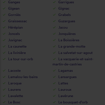
Ganges
Garrigues
Gigean
Gignac
Gorniès
Grabels
Graissessac
Guzargues
Hérépian
Jacou
Joncels
Jonquières
Juvignac
La Boissières
La caunette
La grande-motte
La livinière
La salvetat-sur-agout
La tour-sur-orb
La vacquerie-et-saint-
martin-de-castries
Lacoste
Lagamas
Lamalou-les-bains
Lansargues
Laroque
Lattes
Laurens
Lauroux
Lavalette
Lavérune
Le Bosc
Le bousquet-d'orb