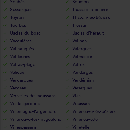
Soubès
Soumont
Sussargues
Taussac-la-billière
Teyran
Thézan-lès-béziers
Tourbes
Tressan
Usclas-du-bosc
Usclas-d'hérault
Vacquières
Vailhan
Vailhauquès
Valergues
Valflaunès
Valmascle
Valras-plage
Valros
Vélieux
Vendarges
Vendargues
Vendémian
Vendres
Vérargues
Verreries-de-moussans
Vias
Vic-la-gardiole
Vieussan
Villemagne-l'argentière
Villeneuve-lès-béziers
Villeneuve-lès-maguelone
Villeneuvette
Villespassans
Villetelle