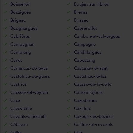
Boisseron
Boujan-sur-libron
Bouzigues
Brenas
Brignac
Brissac
Buzignargues
Cabrerolles
Cabrières
Cambon-et-salvergues
Campagnan
Campagne
Camplong
Candillargues
Canet
Capestang
Carlencas-et-levas
Castanet-le-haut
Castelnau-de-guers
Castelnau-le-lez
Castries
Causse-de-la-selle
Causses-et-veyran
Caussiniojouls
Caux
Cazedarnes
Cazevieille
Cazilhac
Cazouls-d'hérault
Cazouls-lès-béziers
Cébazan
Ceilhes-et-rocozels
Celles
Cers