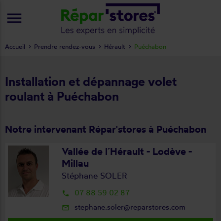
menu
Accueil
Prendre rendez-vous
Hérault
Puéchabon
Installation et dépannage volet
roulant à Puéchabon
Notre intervenant Répar'stores à Puéchabon
Vallée de l´Hérault - Lodève -
Millau
Stéphane SOLER
07 88 59 02 87
local_phone
stephane.soler@reparstores.com
mail_outline