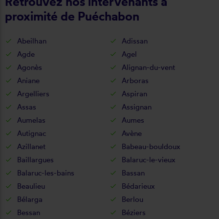
Retrouvez nos intervenants à
proximité de Puéchabon
Abeilhan
Adissan
Agde
Agel
Agonès
Alignan-du-vent
Aniane
Arboras
Argelliers
Aspiran
Assas
Assignan
Aumelas
Aumes
Autignac
Avène
Azillanet
Babeau-bouldoux
Baillargues
Balaruc-le-vieux
Balaruc-les-bains
Bassan
Beaulieu
Bédarieux
Bélarga
Berlou
Bessan
Béziers