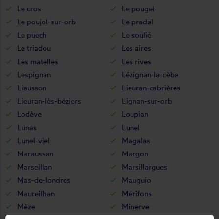
Le cros
Le pouget
Le poujol-sur-orb
Le pradal
Le puech
Le soulié
Le triadou
Les aires
Les matelles
Les rives
Lespignan
Lézignan-la-cèbe
Liausson
Lieuran-cabrières
Lieuran-lès-béziers
Lignan-sur-orb
Lodève
Loupian
Lunas
Lunel
Lunel-viel
Magalas
Maraussan
Margon
Marseillan
Marsillargues
Mas-de-londres
Mauguio
Maureilhan
Mérifons
Mèze
Minerve