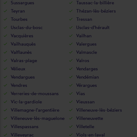
Sussargues
Taussac-la-billière
Teyran
Thézan-lès-béziers
Tourbes
Tressan
Usclas-du-bosc
Usclas-d'hérault
Vacquières
Vailhan
Vailhauquès
Valergues
Valflaunès
Valmascle
Valras-plage
Valros
Vélieux
Vendarges
Vendargues
Vendémian
Vendres
Vérargues
Verreries-de-moussans
Vias
Vic-la-gardiole
Vieussan
Villemagne-l'argentière
Villeneuve-lès-béziers
Villeneuve-lès-maguelone
Villeneuvette
Villespassans
Villetelle
Villeveyrac
Viols-en-laval