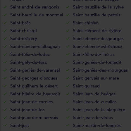
Saint-andré-de-sangonis
Saint-bauzille-de-la-sylve
Saint-bauzille-de-montmel
Saint-bauzille-de-putois
Saint-brès
Saint-chinian
Saint-christol
Saint-clément-de-rivière
Saint-drézéry
Saint-etienne-de-gourgas
Saint-etienne-d'albagnan
Saint-etienne-estréchoux
Saint-félix-de-lodez
Saint-félix-de-l'héras
Saint-gély-du-fesc
Saint-geniès-de-fontedit
Saint-geniès-de-varensal
Saint-geniès-des-mourgues
Saint-georges-d'orques
Saint-gervais-sur-mare
Saint-guilhem-le-désert
Saint-guiraud
Saint-hilaire-de-beauvoir
Saint-jean-de-buèges
Saint-jean-de-cornies
Saint-jean-de-cuculles
Saint-jean-de-fos
Saint-jean-de-la-blaquière
Saint-jean-de-minervois
Saint-jean-de-védas
Saint-just
Saint-martin-de-londres