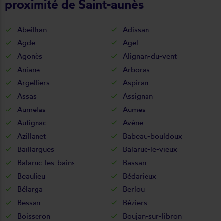
proximité de Saint-aunès
Abeilhan
Adissan
Agde
Agel
Agonès
Alignan-du-vent
Aniane
Arboras
Argelliers
Aspiran
Assas
Assignan
Aumelas
Aumes
Autignac
Avène
Azillanet
Babeau-bouldoux
Baillargues
Balaruc-le-vieux
Balaruc-les-bains
Bassan
Beaulieu
Bédarieux
Bélarga
Berlou
Bessan
Béziers
Boisseron
Boujan-sur-libron