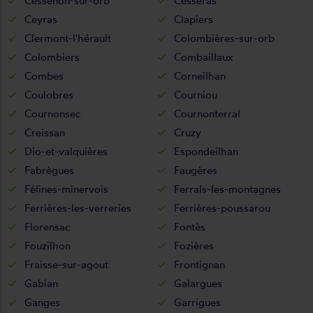
Cessenon-sur-orb
Cesseras
Ceyras
Clapiers
Clermont-l'hérault
Colombières-sur-orb
Colombiers
Combaillaux
Combes
Corneilhan
Coulobres
Courniou
Cournonsec
Cournonterral
Creissan
Cruzy
Dio-et-valquières
Espondeilhan
Fabrègues
Faugères
Félines-minervois
Ferrals-les-montagnes
Ferrières-les-verreries
Ferrières-poussarou
Florensac
Fontès
Fouzilhon
Fozières
Fraisse-sur-agout
Frontignan
Gabian
Galargues
Ganges
Garrigues