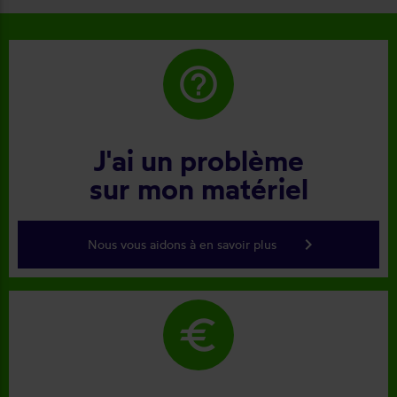
help_outline
J'ai un problème
sur mon matériel
keyboard_arrow_right
Nous vous aidons à en savoir plus
euro