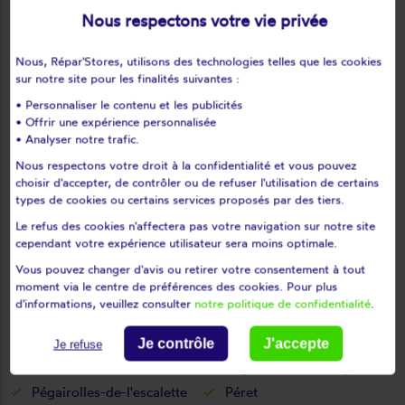
Mireval
Montady
Nous respectons votre vie privée
Montagnac
Montarnaud
Montbazin
Montblanc
Nous, Répar'Stores, utilisons des technologies telles que les cookies
Montferrier-sur-lez
Montouliers
sur notre site pour les finalités suivantes :
Montpellier
Montpeyroux
• Personnaliser le contenu et les publicités
• Offrir une expérience personnalisée
Moulès-et-baucels
Mourèze
• Analyser notre trafic.
Mudaison
Murles
Nous respectons votre droit à la confidentialité et vous pouvez
Murviel-lès-béziers
Murviel-lès-montpellier
choisir d'accepter, de contrôler ou de refuser l'utilisation de certains
Nébian
Neffiès
types de cookies ou certains services proposés par des tiers.
Nézignan-l'Évêque
Nissan-lez-enserune
Le refus des cookies n'affectera pas votre navigation sur notre site
cependant votre expérience utilisateur sera moins optimale.
Nizas
Notre-dame-de-londres
Octon
Olargues
Vous pouvez changer d'avis ou retirer votre consentement à tout
moment via le centre de préférences des cookies. Pour plus
Olmet-et-villecun
Olonzac
d'informations, veuillez consulter
notre politique de confidentialité
.
Oupia
Pailhès
Palavas-les-flots
Pardailhan
Je contrôle
J'accepte
Je refuse
Paulhan
Pégairolles-de-buèges
Pégairolles-de-l'escalette
Péret