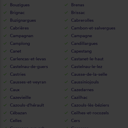
Bouzigues
Brenas
Brignac
Brissac
Buzignargues
Cabrerolles
Cabrières
Cambon-et-salvergues
Campagnan
Campagne
Camplong
Candillargues
Canet
Capestang
Carlencas-et-levas
Castanet-le-haut
Castelnau-de-guers
Castelnau-le-lez
Castries
Causse-de-la-selle
Causses-et-veyran
Caussiniojouls
Caux
Cazedarnes
Cazevieille
Cazilhac
Cazouls-d'hérault
Cazouls-lès-béziers
Cébazan
Ceilhes-et-rocozels
Celles
Cers