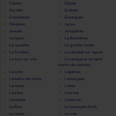
Gigean
Gignac
Gorniès
Grabels
Graissessac
Guzargues
Hérépian
Jacou
Joncels
Jonquières
Juvignac
La Boissières
La caunette
La grande-motte
La livinière
La salvetat-sur-agout
La tour-sur-orb
La vacquerie-et-saint-
martin-de-castries
Lacoste
Lagamas
Lamalou-les-bains
Lansargues
Laroque
Lattes
Laurens
Lauroux
Lavalette
Lavérune
Le Bosc
Le bousquet-d'orb
Le caylar
Le crès