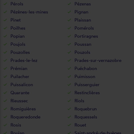
Pérols
Pézenas
Pézènes-les-mines
Pignan
Pinet
Plaissan
Poilhes
Pomérols
Popian
Portiragnes
Poujols
Poussan
Pouzolles
Pouzols
Prades-le-lez
Prades-sur-vernazobre
Prémian
Puéchabon
Puilacher
Puimisson
Puissalicon
Puisserguier
Quarante
Restinclières
Rieussec
Riols
Romiguières
Roquebrun
Roqueredonde
Roquessels
Rosis
Rouet
Roujan
Saint-andré-de-buèges