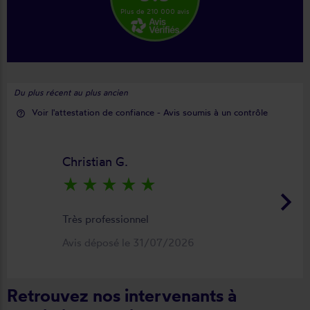
Plus de 210 000 avis
Du plus récent au plus ancien
Voir l'attestation de confiance - Avis soumis à un contrôle
help_outline
Christian G.
star_rate
star_rate
star_rate
star_rate
star_rate
keyboard_arrow_right
Très professionnel
Avis déposé le 31/07/2026
Retrouvez nos intervenants à