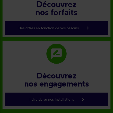
Découvrez
nos forfaits
keyboard_arrow_right
Des offres en fonction de vos besoins
rate_review
Découvrez
nos engagements
keyboard_arrow_right
Faire durer nos installations