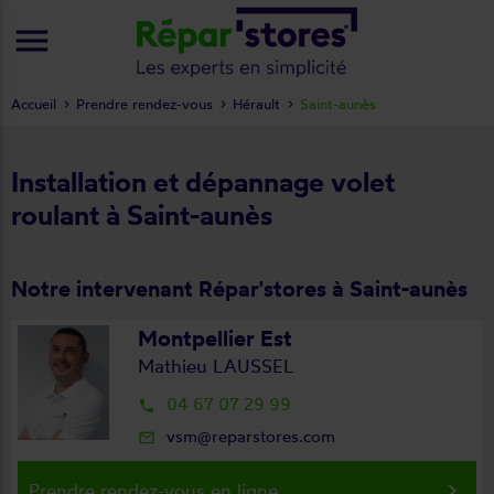
menu
Accueil
Prendre rendez-vous
Hérault
Saint-aunès
Installation et dépannage volet
roulant à Saint-aunès
Notre intervenant Répar'stores à Saint-aunès
Montpellier Est
Mathieu LAUSSEL
04 67 07 29 99
local_phone
vsm@reparstores.com
mail_outline
keyboard_arrow_right
Prendre rendez-vous en ligne