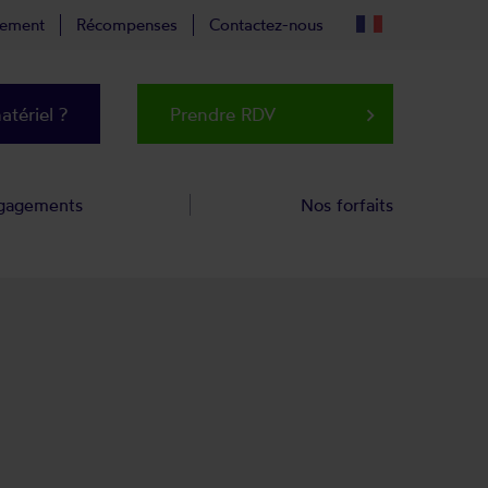
tement
Récompenses
Contactez-nous
tériel ?
Prendre RDV
keyboard_arrow_right
gagements
Nos forfaits