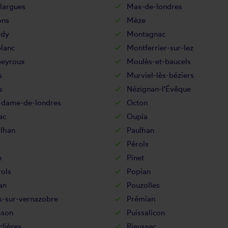
largues
Mas-de-londres
ons
Mèze
ady
Montagnac
lanc
Montferrier-sur-lez
eyroux
Moulès-et-baucels
s
Murviel-lès-béziers
s
Nézignan-l'Évêque
-dame-de-londres
Octon
ac
Oupia
ilhan
Paulhan
Pérols
n
Pinet
ols
Popian
an
Pouzolles
s-sur-vernazobre
Prémian
sson
Puissalicon
clières
Rieussec