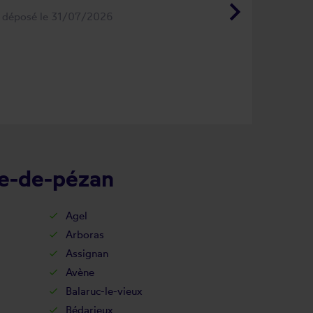
keyboard_arrow_right
s déposé le 31/07/2026
re-de-pézan
Agel
Arboras
Assignan
Avène
Balaruc-le-vieux
Bédarieux