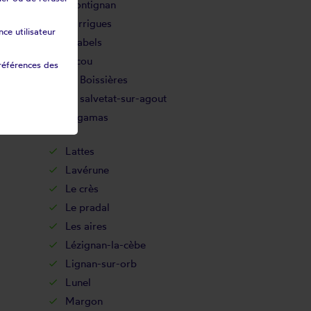
Frontignan
Garrigues
ce utilisateur
Grabels
Jacou
références des
La Boissières
La salvetat-sur-agout
Lagamas
Lattes
Lavérune
Le crès
Le pradal
Les aires
Lézignan-la-cèbe
Lignan-sur-orb
Lunel
Margon