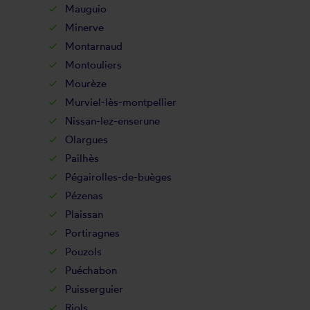
Mauguio
Minerve
Montarnaud
Montouliers
Mourèze
Murviel-lès-montpellier
Nissan-lez-enserune
Olargues
Pailhès
Pégairolles-de-buèges
Pézenas
Plaissan
Portiragnes
Pouzols
Puéchabon
Puisserguier
Riols