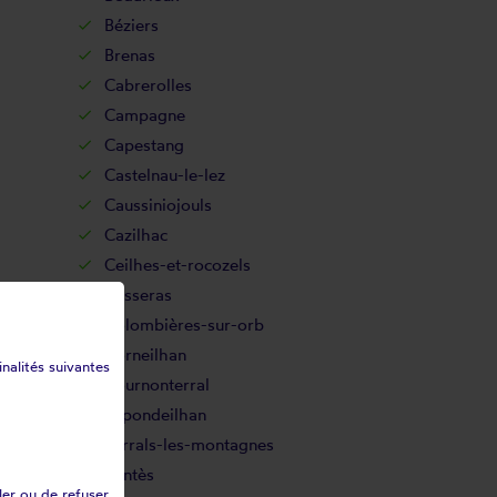
Béziers
Brenas
Cabrerolles
Campagne
Capestang
Castelnau-le-lez
Caussiniojouls
Cazilhac
Ceilhes-et-rocozels
Cesseras
Colombières-sur-orb
Corneilhan
inalités suivantes
Cournonterral
Espondeilhan
Ferrals-les-montagnes
Fontès
ler ou de refuser