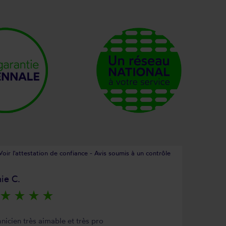
Voir l'attestation de confiance - Avis soumis à un contrôle
ie C.
star_rate
star_rate
star_rate
star_rate
nicien très aimable et très pro