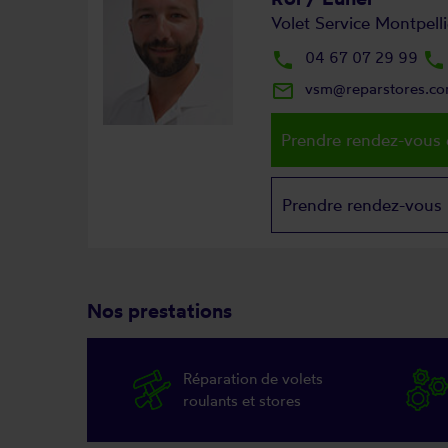
Volet Service Montpelli
local_phone
04 67 07 29 99
local_phone
mail_outline
vsm@reparstores.c
Prendre rendez-vous 
Prendre rendez-vous
Nos prestations
Réparation de volets
roulants et stores