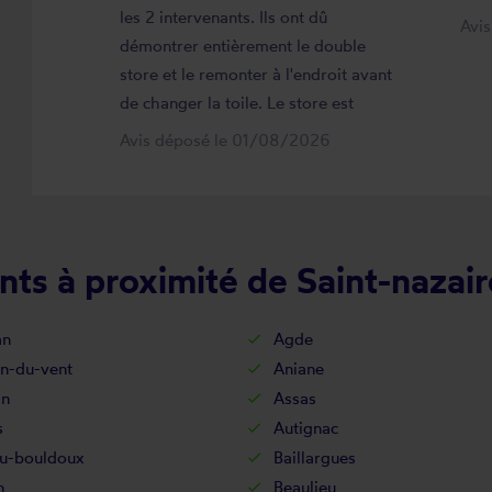
les 2 intervenants. Ils ont dû
Avi
démontrer entièrement le double
store et le remonter à l'endroit avant
de changer la toile. Le store est
maintenant comme neuf, parfaitement
Avis déposé le 01/08/2026
positionné et fonctionnel. Je
recommande vivement cette
entreprise.
nts à proximité de Saint-nazai
an
Agde
an-du-vent
Aniane
an
Assas
s
Autignac
u-bouldoux
Baillargues
n
Beaulieu