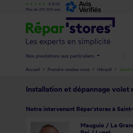
9.9/10
star_rate
star_rate
star_rate
star_rate
star_rate
Plus de 210 000 avis
Nos prestations aux particuliers
Accueil
Prendre rendez-vous
Hérault
Saint-
Installation et dépannage volet
Notre intervenant Répar'stores à Saint
Mauguio / La Gran
Roi / Lunel