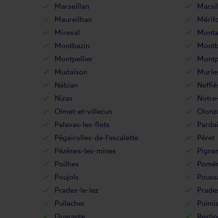
Marseillan
Marsil
Maureilhan
Mérif
Mireval
Mont
Montbazin
Montb
Montpellier
Montp
Mudaison
Murle
Nébian
Neffiè
Nizas
Notre
Olmet-et-villecun
Olonz
Palavas-les-flots
Parda
Pégairolles-de-l'escalette
Péret
Pézènes-les-mines
Pigna
Poilhes
Pomér
Poujols
Pouss
Prades-le-lez
Prade
Puilacher
Puimi
Quarante
Restin