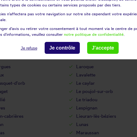
es
Fraisse-sur-agout
certains types de cookies ou certains services proposés par des tiers.
gues
Ganges
ies n'affectera pas votre navigation sur notre site cependant votre expérien
c
Gorniès
ale.
gues
Hérépian
ger d'avis ou retirer votre consentement à tout moment via le centre de p
s d'informations, veuillez consulter
notre politique de confidentialité
.
ières
Juvignac
ande-motte
La livinière
Je contrôle
J'accepte
Je refuse
querie-et-saint-martin-de-
Lacoste
rgues
Laroque
ux
Lavalette
usquet-d'orb
Le caylar
uget
Le poujol-sur-orb
lié
Le triadou
ves
Lespignan
n-cabrières
Lieuran-lès-béziers
an
Lunas
as
Maraussan