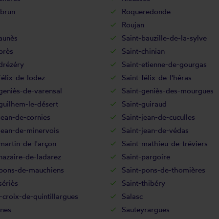
brun
Roqueredonde
Roujan
aunès
Saint-bauzille-de-la-sylve
brès
Saint-chinian
drézéry
Saint-etienne-de-gourgas
félix-de-lodez
Saint-félix-de-l'héras
geniès-de-varensal
Saint-geniès-des-mourgues
guilhem-le-désert
Saint-guiraud
jean-de-cornies
Saint-jean-de-cuculles
jean-de-minervois
Saint-jean-de-védas
martin-de-l'arçon
Saint-mathieu-de-tréviers
nazaire-de-ladarez
Saint-pargoire
-pons-de-mauchiens
Saint-pons-de-thomières
sériès
Saint-thibéry
-croix-de-quintillargues
Salasc
ines
Sauteyrargues