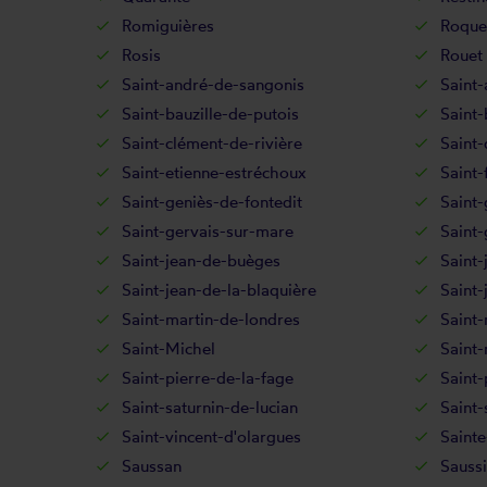
Romiguières
Roque
Rosis
Rouet
Saint-andré-de-sangonis
Saint-
Saint-bauzille-de-putois
Saint-
Saint-clément-de-rivière
Saint-
Saint-etienne-estréchoux
Saint-
Saint-geniès-de-fontedit
Saint-
Saint-gervais-sur-mare
Saint-
Saint-jean-de-buèges
Saint-
Saint-jean-de-la-blaquière
Saint-
Saint-martin-de-londres
Saint-
Saint-Michel
Saint-
Saint-pierre-de-la-fage
Saint
Saint-saturnin-de-lucian
Saint-
Saint-vincent-d'olargues
Sainte
Saussan
Sauss