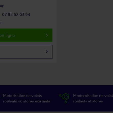
er
07 85 62 03 94
om
keyboard_arrow_right
en ligne
keyboard_arrow_right
Motorisation de volets
Modernisation de volet
roulants ou stores existants
roulants et stores