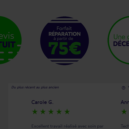
Du plus récent au plus ancien
help_outline
Carole G.
Ann
star_rate
star_rate
star_rate
star_rate
star_rate
star_rate
Excellent travail réalisé avec soin par
Tech