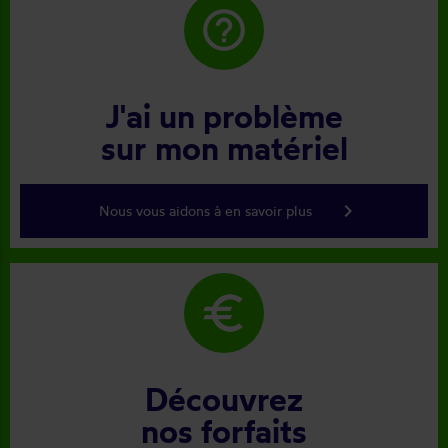
help_outline
J'ai un problème
sur mon matériel
keyboard_arrow_right
Nous vous aidons à en savoir plus
euro
Découvrez
nos forfaits