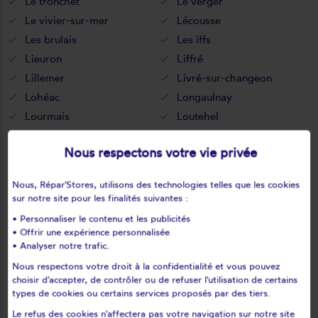
Le tronchet
Le verger
Le vivier-sur-mer
Lécousse
Les brulais
Les iffs
Lieuron
Liffré
Lillemer
Livré-sur-changeon
Lohéac
Longaulnay
Lourmais
Loutehel
Louvigné-de-bais
Louvigné-du-désert
Nous respectons votre vie privée
Luitré
L'hermitage
Marcillé-raoul
Marcillé-robert
Nous, Répar'Stores, utilisons des technologies telles que les cookies
Marpiré
Martigné-ferchaud
sur notre site pour les finalités suivantes :
Maure-de-bretagne
Maxent
• Personnaliser le contenu et les publicités
Mecé
Médréac
• Offrir une expérience personnalisée
• Analyser notre trafic.
Meillac
Melesse
Nous respectons votre droit à la confidentialité et vous pouvez
Mellé
Mernel
choisir d'accepter, de contrôler ou de refuser l'utilisation de certains
Mesnil-Roc'h
Mézières-sur-couesnon
types de cookies ou certains services proposés par des tiers.
Miniac-morvan
Miniac-sous-bécherel
Le refus des cookies n'affectera pas votre navigation sur notre site