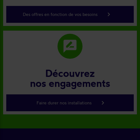
keyboard_arrow_right
Des offres en fonction de vos besoins
rate_review
Découvrez
nos engagements
keyboard_arrow_right
Faire durer nos installations