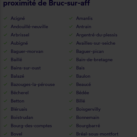
proximité de Bruc-sur-aff
Acigné
Amanlis
Andouillé-neuville
Antrain
Arbrissel
Argentré-du-plessis
Aubigné
Availles-sur-seiche
Baguer-morvan
Baguer-pican
Baillé
Bain-de-bretagne
Bains-sur-oust
Bais
Balazé
Baulon
Bazouges-la-pérouse
Beaucé
Bécherel
Bédée
Betton
Billé
Bléruais
Boisgervilly
Boistrudan
Bonnemain
Bourg-des-comptes
Bourgbarré
Bovel
Bréal-sous-montfort