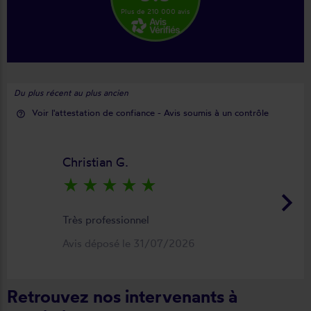
Plus de 210 000 avis
Du plus récent au plus ancien
Voir l'attestation de confiance - Avis soumis à un contrôle
help_outline
Christian G.
star_rate
star_rate
star_rate
star_rate
star_rate
keyboard_arrow_right
Très professionnel
Avis déposé le 31/07/2026
Retrouvez nos intervenants à