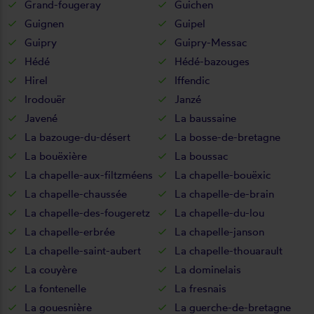
Grand-fougeray
Guichen
Guignen
Guipel
Guipry
Guipry-Messac
Hédé
Hédé-bazouges
Hirel
Iffendic
Irodouër
Janzé
Javené
La baussaine
La bazouge-du-désert
La bosse-de-bretagne
La bouëxière
La boussac
La chapelle-aux-filtzméens
La chapelle-bouëxic
La chapelle-chaussée
La chapelle-de-brain
La chapelle-des-fougeretz
La chapelle-du-lou
La chapelle-erbrée
La chapelle-janson
La chapelle-saint-aubert
La chapelle-thouarault
La couyère
La dominelais
La fontenelle
La fresnais
La gouesnière
La guerche-de-bretagne