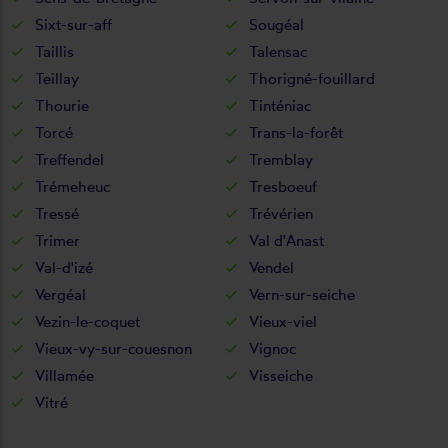
Sixt-sur-aff
Sougéal
Taillis
Talensac
Teillay
Thorigné-fouillard
Thourie
Tinténiac
Torcé
Trans-la-forêt
Treffendel
Tremblay
Trémeheuc
Tresboeuf
Tressé
Trévérien
Trimer
Val d'Anast
Val-d'izé
Vendel
Vergéal
Vern-sur-seiche
Vezin-le-coquet
Vieux-viel
Vieux-vy-sur-couesnon
Vignoc
Villamée
Visseiche
Vitré