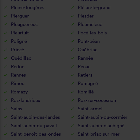
Pleine-fougères
Plélan-le-grand
Plerguer
Plesder
Pleugueneuc
Pleumeleuc
Pleurtuit
Pocé-les-bois
Poligné
Pont-péan
Princé
Québriac
Quédillac
Rannée
Redon
Renac
Rennes
Retiers
Rimou
Romagné
Romazy
Romillé
Roz-landrieux
Roz-sur-couesnon
Sains
Saint-armel
Saint-aubin-des-landes
Saint-aubin-du-cormier
Saint-aubin-du-pavail
Saint-aubin-d'aubigné
Saint-benoît-des-ondes
Saint-briac-sur-mer