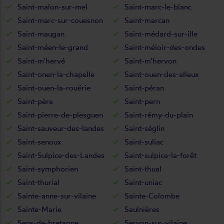
Saint-malon-sur-mel
Saint-marc-le-blanc
Saint-marc-sur-couesnon
Saint-marcan
Saint-maugan
Saint-médard-sur-ille
Saint-méen-le-grand
Saint-méloir-des-ondes
Saint-m'hervé
Saint-m'hervon
Saint-onen-la-chapelle
Saint-ouen-des-alleux
Saint-ouen-la-rouërie
Saint-péran
Saint-père
Saint-pern
Saint-pierre-de-plesguen
Saint-rémy-du-plain
Saint-sauveur-des-landes
Saint-séglin
Saint-senoux
Saint-suliac
Saint-Sulpice-des-Landes
Saint-sulpice-la-forêt
Saint-symphorien
Saint-thual
Saint-thurial
Saint-uniac
Sainte-anne-sur-vilaine
Sainte-Colombe
Sainte-Marie
Saulnières
Sens-de-bretagne
Servon-sur-vilaine