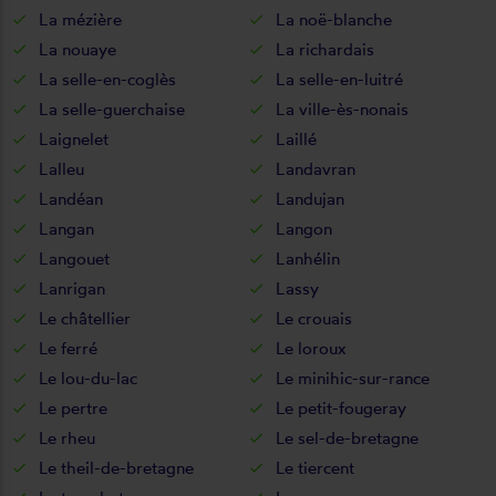
La mézière
La noë-blanche
La nouaye
La richardais
La selle-en-coglès
La selle-en-luitré
La selle-guerchaise
La ville-ès-nonais
Laignelet
Laillé
Lalleu
Landavran
Landéan
Landujan
Langan
Langon
Langouet
Lanhélin
Lanrigan
Lassy
Le châtellier
Le crouais
Le ferré
Le loroux
Le lou-du-lac
Le minihic-sur-rance
Le pertre
Le petit-fougeray
Le rheu
Le sel-de-bretagne
Le theil-de-bretagne
Le tiercent