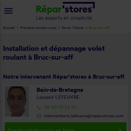
menu
Accueil
Prendre rendez-vous
Ile-et-Vilaine
Bruc-sur-aff
Installation et dépannage volet
roulant à Bruc-sur-aff
Notre intervenant Répar'stores à Bruc-sur-aff
Bain-de-Bretagne
Laurent LEFEUVRE
06 99 35 62 61
local_phone
interventions.lefeuvre@reparstores.com
mail_outline
keyboard_arrow_right
Prendre rendez-vous en ligne