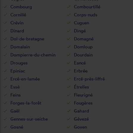
Combourg
Combourtillé
Cornillé
Corps-nuds
Crévin
Cuguen
Dinard
Dingé
Dol-de-bretagne
Domagné
Domalain
Domloup
Dompierre-du-chemin
Dourdain
Drouges
Eancé
Epiniac
Erbrée
Ercé-en-lamée
Ercé-près-liffré
Essé
Étrelles
Feins
Fleurigné
Forges-la-forêt
Fougères
Gaël
Gahard
Gennes-sur-seiche
Gévezé
Gosné
Goven