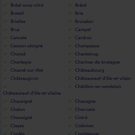
Bréal-sous-vitré
Brécé
Breteil
Brie
Brielles
Broualan
Bruz
Campel
Cancale
Cardroc
Cesson-sévigné
Champeaux
Chancé
Chanteloup
Chantepie
Chartres-de-bretagne
Chasné-sur-illet
Châteaubourg
Châteaugiron
Châteauneuf-d'ille-et-vilain
Châtillon-en-vendelais
Châteauneuf-d'ille-et-vilaine
Chauvigné
Chavagne
Chelun
Cherrueix
Chevaigné
Cintré
Clayes
Coësmes
Coglès
Comblessac