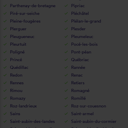
Parthenay-de-bretagne
Pipriac
Piré-sur-seiche
Pléchâtel
Pleine-fougères
Plélan-le-grand
Plerguer
Plesder
Pleugueneuc
Pleumeleuc
Pleurtuit
Pocé-les-bois
Poligné
Pont-péan
Princé
Québriac
Quédillac
Rannée
Redon
Renac
Rennes
Retiers
Rimou
Romagné
Romazy
Romillé
Roz-landrieux
Roz-sur-couesnon
Sains
Saint-armel
Saint-aubin-des-landes
Saint-aubin-du-cormier