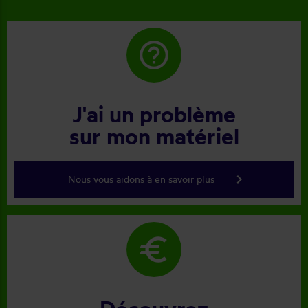
help_outline
J'ai un problème
sur mon matériel
keyboard_arrow_right
Nous vous aidons à en savoir plus
euro