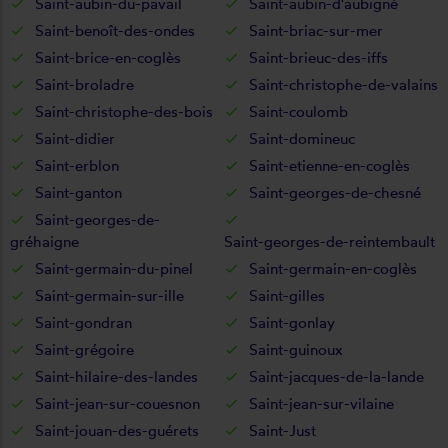
Saint-aubin-du-pavail
Saint-aubin-d'aubigné
Saint-benoît-des-ondes
Saint-briac-sur-mer
Saint-brice-en-coglès
Saint-brieuc-des-iffs
Saint-broladre
Saint-christophe-de-valains
Saint-christophe-des-bois
Saint-coulomb
Saint-didier
Saint-domineuc
Saint-erblon
Saint-etienne-en-coglès
Saint-ganton
Saint-georges-de-chesné
Saint-georges-de-
gréhaigne
Saint-georges-de-reintembault
Saint-germain-du-pinel
Saint-germain-en-coglès
Saint-germain-sur-ille
Saint-gilles
Saint-gondran
Saint-gonlay
Saint-grégoire
Saint-guinoux
Saint-hilaire-des-landes
Saint-jacques-de-la-lande
Saint-jean-sur-couesnon
Saint-jean-sur-vilaine
Saint-jouan-des-guérets
Saint-Just