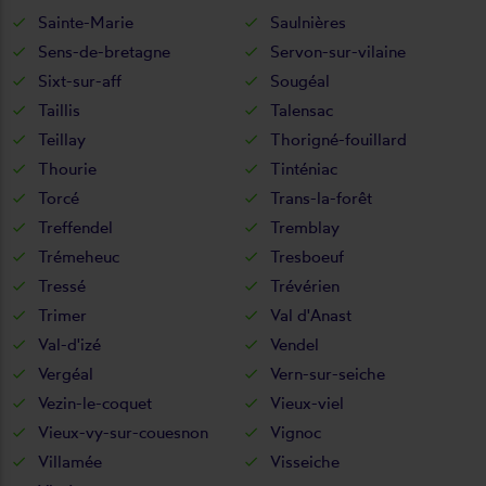
Sainte-Marie
Saulnières
Sens-de-bretagne
Servon-sur-vilaine
Sixt-sur-aff
Sougéal
Taillis
Talensac
Teillay
Thorigné-fouillard
Thourie
Tinténiac
Torcé
Trans-la-forêt
Treffendel
Tremblay
Trémeheuc
Tresboeuf
Tressé
Trévérien
Trimer
Val d'Anast
Val-d'izé
Vendel
Vergéal
Vern-sur-seiche
Vezin-le-coquet
Vieux-viel
Vieux-vy-sur-couesnon
Vignoc
Villamée
Visseiche