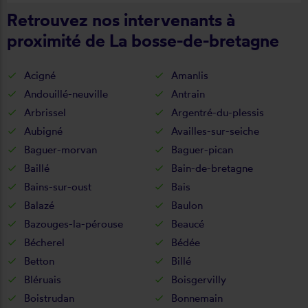
Retrouvez nos intervenants à
proximité de La bosse-de-bretagne
Acigné
Amanlis
Andouillé-neuville
Antrain
Arbrissel
Argentré-du-plessis
Aubigné
Availles-sur-seiche
Baguer-morvan
Baguer-pican
Baillé
Bain-de-bretagne
Bains-sur-oust
Bais
Balazé
Baulon
Bazouges-la-pérouse
Beaucé
Bécherel
Bédée
Betton
Billé
Bléruais
Boisgervilly
Boistrudan
Bonnemain