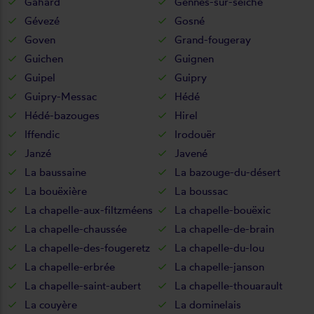
Gahard
Gennes-sur-seiche
Gévezé
Gosné
Goven
Grand-fougeray
Guichen
Guignen
Guipel
Guipry
Guipry-Messac
Hédé
Hédé-bazouges
Hirel
Iffendic
Irodouër
Janzé
Javené
La baussaine
La bazouge-du-désert
La bouëxière
La boussac
La chapelle-aux-filtzméens
La chapelle-bouëxic
La chapelle-chaussée
La chapelle-de-brain
La chapelle-des-fougeretz
La chapelle-du-lou
La chapelle-erbrée
La chapelle-janson
La chapelle-saint-aubert
La chapelle-thouarault
La couyère
La dominelais