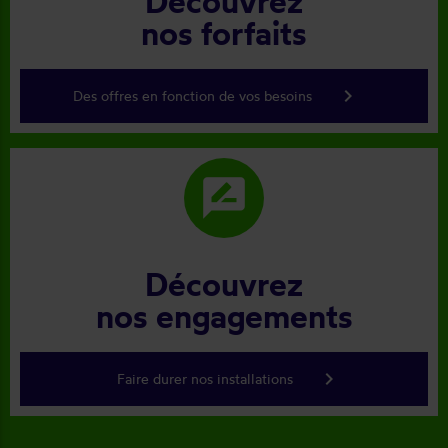
Découvrez
nos forfaits
keyboard_arrow_right
Des offres en fonction de vos besoins
rate_review
Découvrez
nos engagements
keyboard_arrow_right
Faire durer nos installations