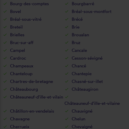
Bourg-des-comptes
Bourgbarré
Bovel
Bréal-sous-montfort
Bréal-sous-vitré
Brécé
Breteil
Brie
Brielles
Broualan
Bruc-sur-aff
Bruz
Campel
Cancale
Cardroc
Cesson-sévigné
Champeaux
Chancé
Chanteloup
Chantepie
Chartres-de-bretagne
Chasné-sur-illet
Châteaubourg
Châteaugiron
Châteauneuf-d'ille-et-vilain
Châteauneuf-d'ille-et-vilaine
Châtillon-en-vendelais
Chauvigné
Chavagne
Chelun
Cherrueix
Chevaigné