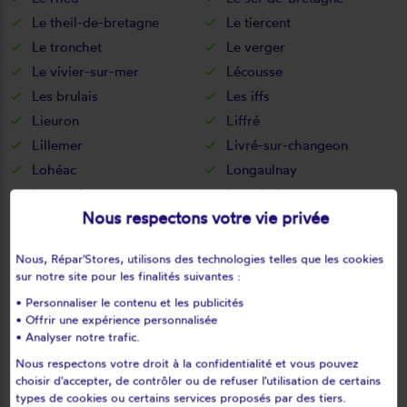
Le theil-de-bretagne
Le tiercent
Le tronchet
Le verger
Le vivier-sur-mer
Lécousse
Les brulais
Les iffs
Lieuron
Liffré
Lillemer
Livré-sur-changeon
Lohéac
Longaulnay
Lourmais
Loutehel
Nous respectons votre vie privée
Louvigné-de-bais
Louvigné-du-désert
Luitré
L'hermitage
Nous, Répar'Stores, utilisons des technologies telles que les cookies
Marcillé-raoul
Marcillé-robert
sur notre site pour les finalités suivantes :
Marpiré
Martigné-ferchaud
• Personnaliser le contenu et les publicités
Maure-de-bretagne
Maxent
• Offrir une expérience personnalisée
• Analyser notre trafic.
Mecé
Médréac
Nous respectons votre droit à la confidentialité et vous pouvez
Meillac
Melesse
choisir d'accepter, de contrôler ou de refuser l'utilisation de certains
Mellé
Mernel
types de cookies ou certains services proposés par des tiers.