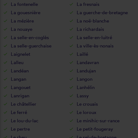
La fontenelle
La fresnais
La gouesnière
La guerche-de-bretagne
La mézière
La noë-blanche
La nouaye
La richardais
La selle-en-coglès
La selle-en-luitré
La selle-guerchaise
La ville-ès-nonais
Laignelet
Laillé
Lalleu
Landavran
Landéan
Landujan
Langan
Langon
Langouet
Lanhélin
Lanrigan
Lassy
Le châtellier
Le crouais
Le ferré
Le loroux
Le lou-du-lac
Le minihic-sur-rance
Le pertre
Le petit-fougeray
Le rheu
Le sel-de-bretagne