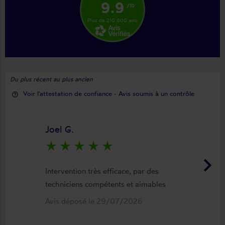
9.9
/10
Plus de 210 000 avis
Du plus récent au plus ancien
Voir l'attestation de confiance - Avis soumis à un contrôle
help_outline
Joel G.
star_rate
star_rate
star_rate
star_rate
star_rate
keyboard_arrow_right
Intervention très efficace, par des
techniciens compétents et aimables
Avis déposé le 29/07/2026