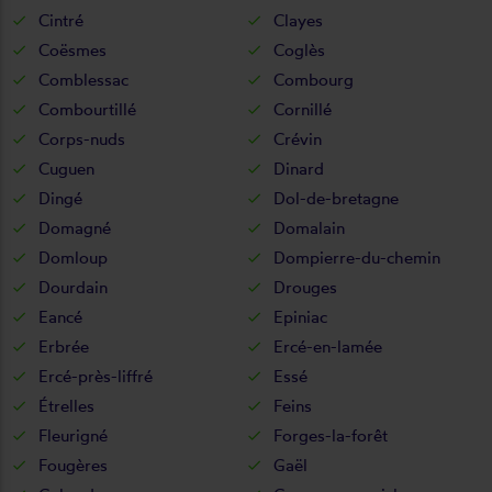
Cintré
Clayes
Coësmes
Coglès
Comblessac
Combourg
Combourtillé
Cornillé
Corps-nuds
Crévin
Cuguen
Dinard
Dingé
Dol-de-bretagne
Domagné
Domalain
Domloup
Dompierre-du-chemin
Dourdain
Drouges
Eancé
Epiniac
Erbrée
Ercé-en-lamée
Ercé-près-liffré
Essé
Étrelles
Feins
Fleurigné
Forges-la-forêt
Fougères
Gaël