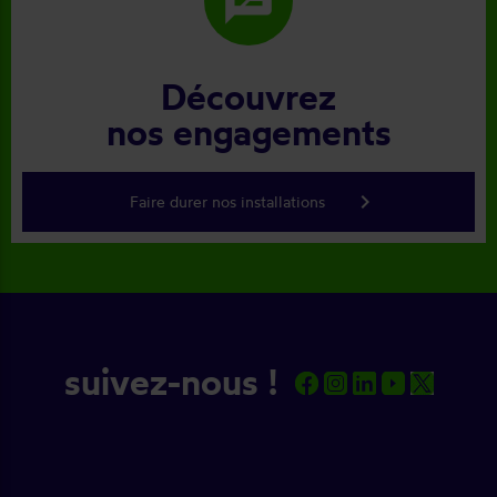
rate_review
Découvrez
nos engagements
keyboard_arrow_right
Faire durer nos installations
suivez-nous !