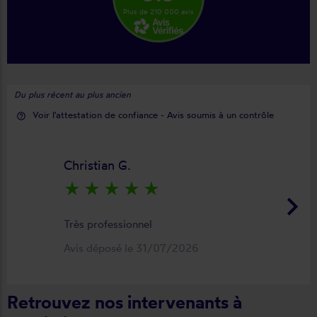
Plus de 210 000 avis
Du plus récent au plus ancien
Voir l'attestation de confiance - Avis soumis à un contrôle
help_outline
Christian G.
star_rate
star_rate
star_rate
star_rate
star_rate
keyboard_arrow_right
Très professionnel
Avis déposé le 31/07/2026
Retrouvez nos intervenants à