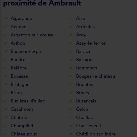
proximité de Ambrault
Aigurande
Aize
Anjouin
Ardentes
Argenton-sur-creuse
Argy
Arthon
Azay-le-ferron
Badecon-le-pin
Baraize
Baudres
Bazaiges
Bélâbre
Bommiers
Bouesse
Bouges-le-château
Bretagne
Briantes
Brion
Brives
Buxières-d'aillac
Buzançais
Ceaulmont
Celon
Chabris
Chaillac
Champillet
Chasseneuil
Châteauroux
Châtillon-sur-indre