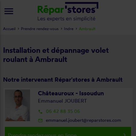
menu
Accueil
Prendre rendez-vous
Indre
Ambrault
Installation et dépannage volet
roulant à Ambrault
Notre intervenant Répar'stores à Ambrault
Châteauroux - Issoudun
Emmanuel JOUBERT
06 42 88 35 06
local_phone
emmanuel.joubert@reparstores.com
mail_outline
keyboard_arrow_right
Prendre rendez-vous en ligne