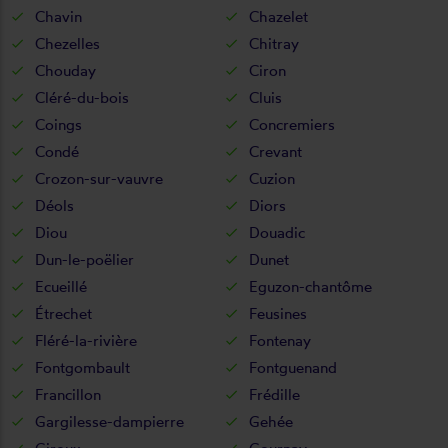
Chavin
Chazelet
Chezelles
Chitray
Chouday
Ciron
Cléré-du-bois
Cluis
Coings
Concremiers
Condé
Crevant
Crozon-sur-vauvre
Cuzion
Déols
Diors
Diou
Douadic
Dun-le-poëlier
Dunet
Ecueillé
Eguzon-chantôme
Étrechet
Feusines
Fléré-la-rivière
Fontenay
Fontgombault
Fontguenand
Francillon
Frédille
Gargilesse-dampierre
Gehée