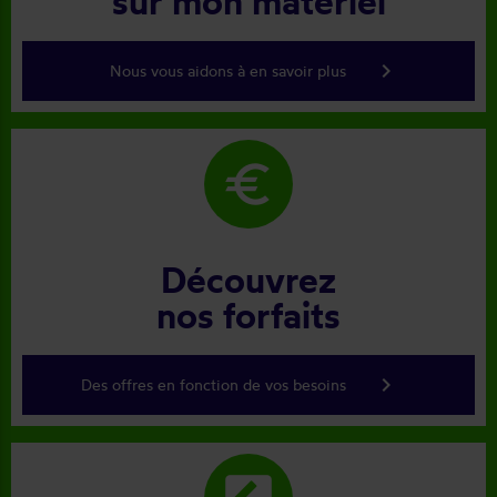
sur mon matériel
keyboard_arrow_right
Nous vous aidons à en savoir plus
euro
Découvrez
nos forfaits
keyboard_arrow_right
Des offres en fonction de vos besoins