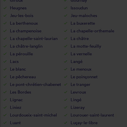
Giroux
Gournay
Heugnes
Issoudun
Jeu-les-bois
Jeu-maloches
La berthenoux
La buxerette
La champenoise
La chapelle-orthemale
La chapelle-saint-laurian
La châtre
La châtre-langlin
La motte-feuilly
La pérouille
La vernelle
Lacs
Langé
Le blanc
Le menoux
Le pêchereau
Le poinçonnet
Le pont-chrétien-chabenet
Le tranger
Les Bordes
Levroux
Lignac
Lingé
Liniez
Lizeray
Lourdoueix-saint-michel
Lourouer-saint-laurent
Luant
Luçay-le-libre