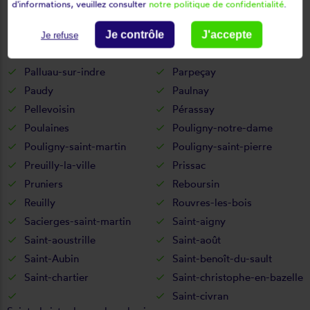
d'informations, veuillez consulter
notre politique de confidentialité
.
Niherne
Nohant-vic
Nuret-le-ferron
Obterre
Je contrôle
J'accepte
Je refuse
Orsennes
Oulches
Palluau-sur-indre
Parpeçay
Paudy
Paulnay
Pellevoisin
Pérassay
Poulaines
Pouligny-notre-dame
Pouligny-saint-martin
Pouligny-saint-pierre
Preuilly-la-ville
Prissac
Pruniers
Reboursin
Reuilly
Rouvres-les-bois
Sacierges-saint-martin
Saint-aigny
Saint-aoustrille
Saint-août
Saint-Aubin
Saint-benoît-du-sault
Saint-chartier
Saint-christophe-en-bazelle
Saint-civran