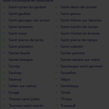
Saint-christophe-en-boucherie
Saint-cyran-du-jambot
Saint-denis-de-jouhet
Saint-gaultier
Saint-genou
Saint-georges-sur-arnon
Saint-hilaire-sur-benaize
Saint-lactencin
Saint-martin-de-lamps
Saint-maur
Saint-michel-en-brenne
Saint-pierre-de-jards
Saint-pierre-de-lamps
Saint-plantaire
Saint-valentin
Sainte-fauste
Sainte-gemme
Sainte-lizaigne
Sainte-sévère-sur-indre
Sarzay
Sassierges-saint-germain
Saulnay
Sauzelles
Sazeray
Ségry
Selles-sur-nahon
Sembleçay
Sougé
Tendu
Thevet-saint-julien
Thizay
Tournon-saint-martin
Tranzault