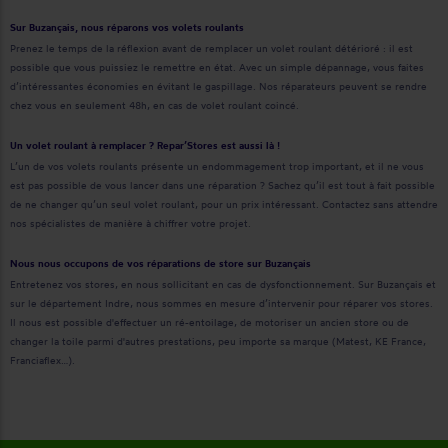
Sur Buzançais, nous réparons vos volets roulants
Prenez le temps de la réflexion avant de remplacer un volet roulant détérioré : il est
possible que vous puissiez le remettre en état. Avec un simple dépannage, vous faites
d’intéressantes économies en évitant le gaspillage. Nos réparateurs peuvent se rendre
chez vous en seulement 48h, en cas de volet roulant coincé.
Un volet roulant à remplacer ? Repar’Stores est aussi là !
L’un de vos volets roulants présente un endommagement trop important, et il ne vous
est pas possible de vous lancer dans une réparation ? Sachez qu’il est tout à fait possible
de ne changer qu’un seul volet roulant, pour un prix intéressant. Contactez sans attendre
nos spécialistes de manière à chiffrer votre projet.
Nous nous occupons de vos réparations de store sur Buzançais
Entretenez vos stores, en nous sollicitant en cas de dysfonctionnement. Sur Buzançais et
sur le département Indre, nous sommes en mesure d’intervenir pour réparer vos stores.
Il nous est possible d'effectuer un ré-entoilage, de motoriser un ancien store ou de
changer la toile parmi d'autres prestations, peu importe sa marque (Matest, KE France,
Franciaflex…).