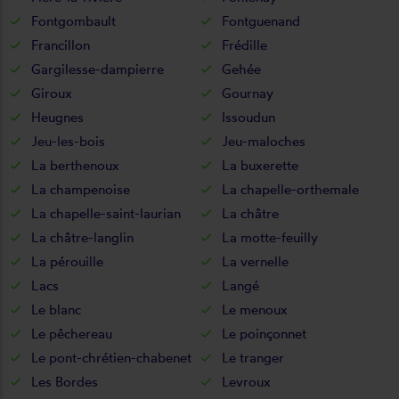
Fontgombault
Fontguenand
Francillon
Frédille
Gargilesse-dampierre
Gehée
Giroux
Gournay
Heugnes
Issoudun
Jeu-les-bois
Jeu-maloches
La berthenoux
La buxerette
La champenoise
La chapelle-orthemale
La chapelle-saint-laurian
La châtre
La châtre-langlin
La motte-feuilly
La pérouille
La vernelle
Lacs
Langé
Le blanc
Le menoux
Le pêchereau
Le poinçonnet
Le pont-chrétien-chabenet
Le tranger
Les Bordes
Levroux