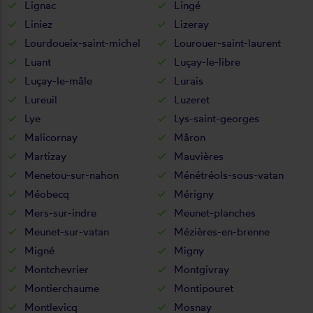
Lignac
Lingé
Liniez
Lizeray
Lourdoueix-saint-michel
Lourouer-saint-laurent
Luant
Luçay-le-libre
Luçay-le-mâle
Lurais
Lureuil
Luzeret
Lye
Lys-saint-georges
Malicornay
Mâron
Martizay
Mauvières
Menetou-sur-nahon
Ménétréols-sous-vatan
Méobecq
Mérigny
Mers-sur-indre
Meunet-planches
Meunet-sur-vatan
Mézières-en-brenne
Migné
Migny
Montchevrier
Montgivray
Montierchaume
Montipouret
Montlevicq
Mosnay