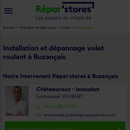
menu
Accueil
Prendre rendez-vous
Indre
Buzançais
Installation et dépannage volet
roulant à Buzançais
Notre intervenant Répar'stores à Buzançais
Châteauroux - Issoudun
Emmanuel JOUBERT
06 42 88 35 06
local_phone
emmanuel.joubert@reparstores.com
mail_outline
keyboard_arrow_right
Prendre rendez-vous en ligne