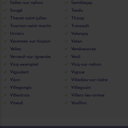
Selles-sur-nahon
Sembleçay
Sougé
Tendu
Thevet-saint-julien
Thizay
Tournon-saint-martin
Tranzault
Urciers
Valençay
Varennes-sur-fouzon
Vatan
Velles
Vendoeuvres
Verneuil-sur-igneraie
Veuil
Vicq-exemplet
Vicq-sur-nahon
Vigoulant
Vigoux
Vijon
Villedieu-sur-indre
Villegongis
Villegouin
Villentrois
Villers-les-ormes
Vineuil
Vouillon