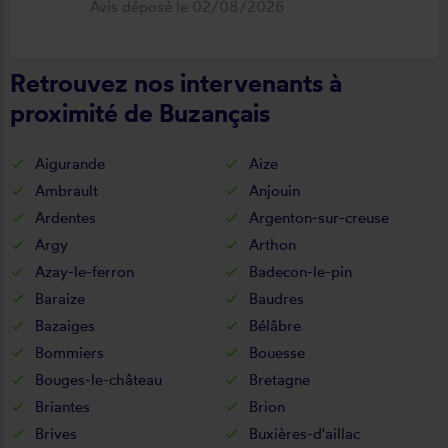
Avis déposé le 02/08/2026
déroulement de cette opération, devis,
commande, délai qualité de la toile et
Retrouvez nos intervenants à
de la pose je recommande ????
proximité de Buzançais
Aigurande
Aize
Ambrault
Anjouin
Ardentes
Argenton-sur-creuse
Argy
Arthon
Azay-le-ferron
Badecon-le-pin
Baraize
Baudres
Bazaiges
Bélâbre
Bommiers
Bouesse
Bouges-le-château
Bretagne
Briantes
Brion
Brives
Buxières-d'aillac