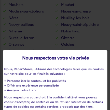
Mouhers
Mouhet
Moulins-sur-céphons
Néons-sur-creuse
Néret
Neuillay-les-bois
Neuvy-pailloux
Neuvy-saint-sépulchre
Niherne
Nohant-vic
Nuret-le-ferron
Obterre
Orsennes
Oulches
Palluau-sur-indre
Parpeçay
Nous respectons votre vie privée
Paudy
Paulnay
Pellevoisin
Pérassay
Nous, Répar'Stores, utilisons des technologies telles que les cookies
Poulaines
Pouligny-notre-dame
sur notre site pour les finalités suivantes :
Pouligny-saint-martin
Pouligny-saint-pierre
• Personnaliser le contenu et les publicités
Preuilly-la-ville
Prissac
• Offrir une expérience personnalisée
• Analyser notre trafic.
Pruniers
Reboursin
Reuilly
Rouvres-les-bois
Nous respectons votre droit à la confidentialité et vous pouvez
choisir d'accepter, de contrôler ou de refuser l'utilisation de certains
Sacierges-saint-martin
Saint-aigny
types de cookies ou certains services proposés par des tiers.