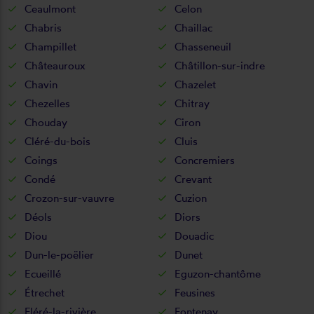
Ceaulmont
Celon
Chabris
Chaillac
Champillet
Chasseneuil
Châteauroux
Châtillon-sur-indre
Chavin
Chazelet
Chezelles
Chitray
Chouday
Ciron
Cléré-du-bois
Cluis
Coings
Concremiers
Condé
Crevant
Crozon-sur-vauvre
Cuzion
Déols
Diors
Diou
Douadic
Dun-le-poëlier
Dunet
Ecueillé
Eguzon-chantôme
Étrechet
Feusines
Fléré-la-rivière
Fontenay