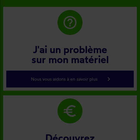
help_outline
J'ai un problème
sur mon matériel
keyboard_arrow_right
Nous vous aidons à en savoir plus
euro
Découvrez