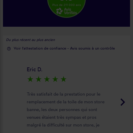
Plus de 211 000 avis
Du plus récent au plus ancien
Voir l'attestation de confiance - Avis soumis à un contrôle
help_outline
Eric D.
star_rate
star_rate
star_rate
star_rate
star_rate
Très satisfait de la prestation pour le
keyboard_arrow_right
remplacement de la toile de mon store
banne, les deux personnes qui sont
venues étaient très sympas et pros
malgré la difficulté sur mon store, je
suis satisfait du résultat et du