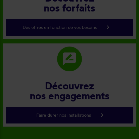
nos forfaits
keyboard_arrow_right
Des offres en fonction de vos besoins
rate_review
Découvrez
nos engagements
keyboard_arrow_right
Faire durer nos installations