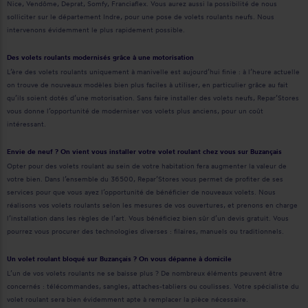
Nice, Vendôme, Deprat, Somfy, Franciaflex. Vous aurez aussi la possibilité de nous
solliciter sur le département Indre, pour une pose de volets roulants neufs. Nous
intervenons évidemment le plus rapidement possible.
Des volets roulants modernisés grâce à une motorisation
L’ère des volets roulants uniquement à manivelle est aujourd’hui finie : à l’heure actuelle
on trouve de nouveaux modèles bien plus faciles à utiliser, en particulier grâce au fait
qu’ils soient dotés d’une motorisation. Sans faire installer des volets neufs, Repar’Stores
vous donne l’opportunité de moderniser vos volets plus anciens, pour un coût
intéressant.
Envie de neuf ? On vient vous installer votre volet roulant chez vous sur Buzançais
Opter pour des volets roulant au sein de votre habitation fera augmenter la valeur de
votre bien. Dans l’ensemble du 36500, Repar’Stores vous permet de profiter de ses
services pour que vous ayez l’opportunité de bénéficier de nouveaux volets. Nous
réalisons vos volets roulants selon les mesures de vos ouvertures, et prenons en charge
l’installation dans les règles de l’art. Vous bénéficiez bien sûr d’un devis gratuit. Vous
pourrez vous procurer des technologies diverses : filaires, manuels ou traditionnels.
Un volet roulant bloqué sur Buzançais ? On vous dépanne à domicile
L’un de vos volets roulants ne se baisse plus ? De nombreux éléments peuvent être
concernés : télécommandes, sangles, attaches-tabliers ou coulisses. Votre spécialiste du
volet roulant sera bien évidemment apte à remplacer la pièce nécessaire.