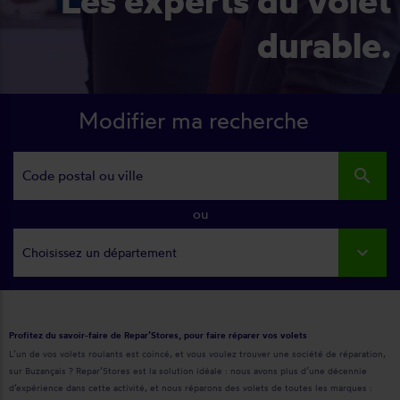
durable.
Modifier ma recherche
search
ou
Choisissez un département
Profitez du savoir-faire de Repar’Stores, pour faire réparer vos volets
L’un de vos volets roulants est coincé, et vous voulez trouver une société de réparation,
sur Buzançais ? Repar’Stores est la solution idéale : nous avons plus d’une décennie
d’expérience dans cette activité, et nous réparons des volets de toutes les marques :