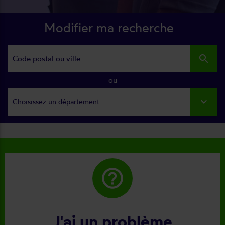
Modifier ma recherche
search
ou
Choisissez un département
help_outline
J'ai un problème