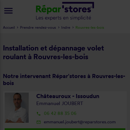
menu
Accueil
Prendre rendez-vous
Indre
Rouvres-les-bois
Installation et dépannage volet
roulant à Rouvres-les-bois
Notre intervenant Répar'stores à Rouvres-les-
bois
Châteauroux - Issoudun
Emmanuel JOUBERT
06 42 88 35 06
local_phone
emmanuel.joubert@reparstores.com
mail_outline