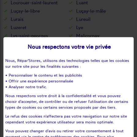
Lourouer-saint-laurent
Luant
Luçay-le-libre
Luçay-le-mâle
Lurais
Lureuil
Luzeret
Lye
Lys-saint-georges
Malicornay
Mâron
Martizay
Nous respectons votre vie privée
Mauvières
Menetou-sur-nahon
Ménétréols-sous-vatan
Méobecq
Nous, Répar'Stores, utilisons des technologies telles que les cookies
sur notre site pour les finalités suivantes :
Mérigny
Mers-sur-indre
• Personnaliser le contenu et les publicités
Meunet-planches
Meunet-sur-vatan
• Offrir une expérience personnalisée
Mézières-en-brenne
Migné
• Analyser notre trafic.
Migny
Montchevrier
Nous respectons votre droit à la confidentialité et vous pouvez
Montgivray
Montierchaume
choisir d'accepter, de contrôler ou de refuser l'utilisation de certains
types de cookies ou certains services proposés par des tiers.
Montipouret
Montlevicq
Le refus des cookies n'affectera pas votre navigation sur notre site
Mosnay
Mouhers
cependant votre expérience utilisateur sera moins optimale.
Mouhet
Moulins-sur-céphons
Vous pouvez changer d'avis ou retirer votre consentement à tout
Néons-sur-creuse
Néret
moment via le centre de préférences des cookies. Pour plus