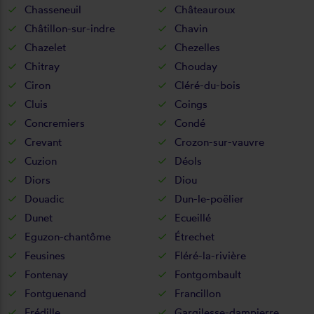
Chasseneuil
Châteauroux
Châtillon-sur-indre
Chavin
Chazelet
Chezelles
Chitray
Chouday
Ciron
Cléré-du-bois
Cluis
Coings
Concremiers
Condé
Crevant
Crozon-sur-vauvre
Cuzion
Déols
Diors
Diou
Douadic
Dun-le-poëlier
Dunet
Ecueillé
Eguzon-chantôme
Étrechet
Feusines
Fléré-la-rivière
Fontenay
Fontgombault
Fontguenand
Francillon
Frédille
Gargilesse-dampierre