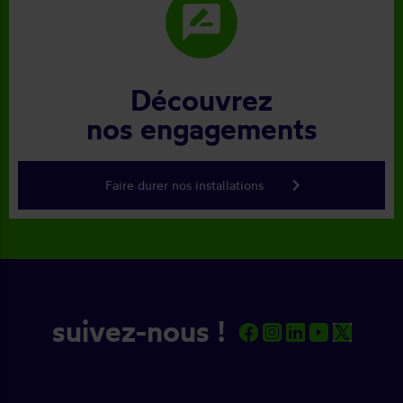
rate_review
Découvrez
nos engagements
keyboard_arrow_right
Faire durer nos installations
suivez-nous !