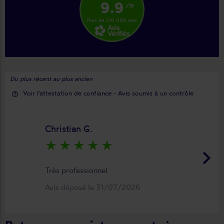
9.9
/10
Plus de 210 000 avis
Du plus récent au plus ancien
Voir l'attestation de confiance - Avis soumis à un contrôle
help_outline
Christian G.
star_rate
star_rate
star_rate
star_rate
star_rate
keyboard_arrow_right
Très professionnel
Avis déposé le 31/07/2026