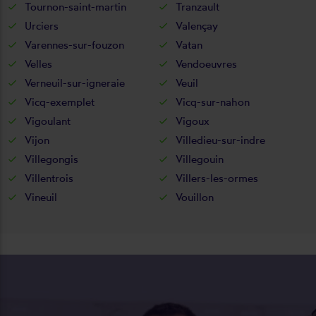
Tournon-saint-martin
Tranzault
Urciers
Valençay
Varennes-sur-fouzon
Vatan
Velles
Vendoeuvres
Verneuil-sur-igneraie
Veuil
Vicq-exemplet
Vicq-sur-nahon
Vigoulant
Vigoux
Vijon
Villedieu-sur-indre
Villegongis
Villegouin
Villentrois
Villers-les-ormes
Vineuil
Vouillon