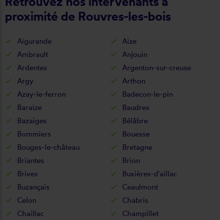
Retrouvez nos intervenants à
proximité de Rouvres-les-bois
Aigurande
Aize
Ambrault
Anjouin
Ardentes
Argenton-sur-creuse
Argy
Arthon
Azay-le-ferron
Badecon-le-pin
Baraize
Baudres
Bazaiges
Bélâbre
Bommiers
Bouesse
Bouges-le-château
Bretagne
Briantes
Brion
Brives
Buxières-d'aillac
Buzançais
Ceaulmont
Celon
Chabris
Chaillac
Champillet