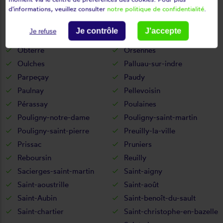
d'informations, veuillez consulter
notre politique de confidentialité
.
Neuillay-les-bois
Neuvy-pailloux
Neuvy-saint-sépulchre
Niherne
Je contrôle
J'accepte
Je refuse
Nohant-vic
Nuret-le-ferron
Obterre
Orsennes
Oulches
Palluau-sur-indre
Parpeçay
Paudy
Paulnay
Pellevoisin
Pérassay
Poulaines
Pouligny-notre-dame
Pouligny-saint-martin
Pouligny-saint-pierre
Preuilly-la-ville
Prissac
Pruniers
Reboursin
Reuilly
Sacierges-saint-martin
Saint-aigny
Saint-aoustrille
Saint-août
Saint-Aubin
Saint-benoît-du-sault
Saint-chartier
Saint-christophe-en-bazelle