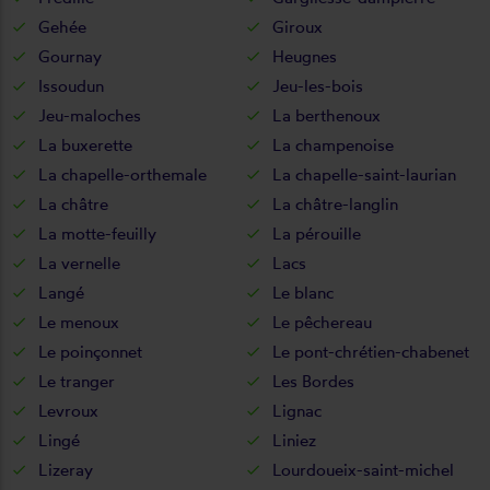
Gehée
Giroux
Gournay
Heugnes
Issoudun
Jeu-les-bois
Jeu-maloches
La berthenoux
La buxerette
La champenoise
La chapelle-orthemale
La chapelle-saint-laurian
La châtre
La châtre-langlin
La motte-feuilly
La pérouille
La vernelle
Lacs
Langé
Le blanc
Le menoux
Le pêchereau
Le poinçonnet
Le pont-chrétien-chabenet
Le tranger
Les Bordes
Levroux
Lignac
Lingé
Liniez
Lizeray
Lourdoueix-saint-michel