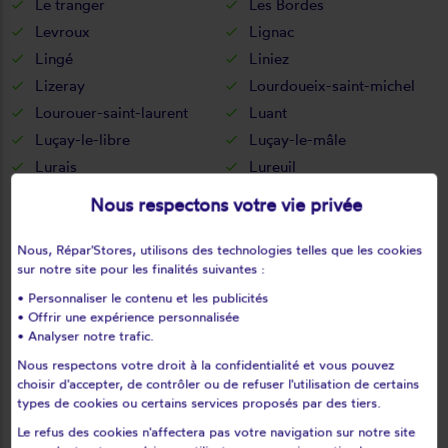
Le tranger
Les Bordes
Levroux
Lignac
Lingé
Liniez
Lizeray
Lourdoueix-saint-michel
Lourouer-saint-laurent
Luant
Luçay-le-libre
Luçay-le-mâle
Lurais
Lureuil
Luzeret
Lye
Nous respectons votre vie privée
Lys-saint-georges
Malicornay
Mâron
Martizay
Nous, Répar'Stores, utilisons des technologies telles que les cookies
sur notre site pour les finalités suivantes :
Mauvières
Menetou-sur-nahon
• Personnaliser le contenu et les publicités
Ménétréols-sous-vatan
Méobecq
• Offrir une expérience personnalisée
Mérigny
Mers-sur-indre
• Analyser notre trafic.
Meunet-planches
Meunet-sur-vatan
Nous respectons votre droit à la confidentialité et vous pouvez
Mézières-en-brenne
Migné
choisir d'accepter, de contrôler ou de refuser l'utilisation de certains
types de cookies ou certains services proposés par des tiers.
Migny
Montchevrier
Le refus des cookies n'affectera pas votre navigation sur notre site
Montgivray
Montierchaume