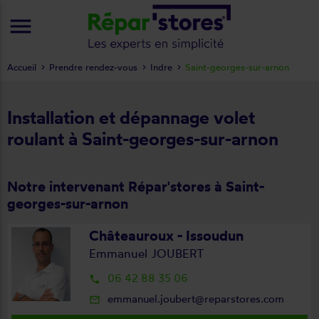
menu
Accueil
Prendre rendez-vous
Indre
Saint-georges-sur-arnon
Installation et dépannage volet
roulant à Saint-georges-sur-arnon
Notre intervenant Répar'stores à Saint-
georges-sur-arnon
Châteauroux - Issoudun
Emmanuel JOUBERT
06 42 88 35 06
local_phone
emmanuel.joubert@reparstores.com
mail_outline