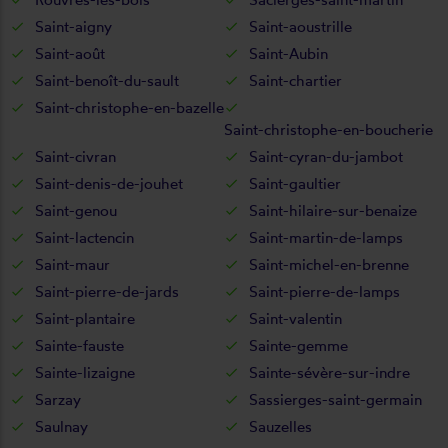
Saint-aigny
Saint-aoustrille
Saint-août
Saint-Aubin
Saint-benoît-du-sault
Saint-chartier
Saint-christophe-en-bazelle
Saint-christophe-en-boucherie
Saint-civran
Saint-cyran-du-jambot
Saint-denis-de-jouhet
Saint-gaultier
Saint-genou
Saint-hilaire-sur-benaize
Saint-lactencin
Saint-martin-de-lamps
Saint-maur
Saint-michel-en-brenne
Saint-pierre-de-jards
Saint-pierre-de-lamps
Saint-plantaire
Saint-valentin
Sainte-fauste
Sainte-gemme
Sainte-lizaigne
Sainte-sévère-sur-indre
Sarzay
Sassierges-saint-germain
Saulnay
Sauzelles