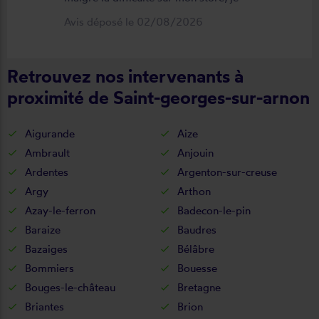
suis satisfait du résultat et du
Avis déposé le 02/08/2026
déroulement de cette opération, devis,
commande, délai qualité de la toile et
Retrouvez nos intervenants à
de la pose je recommande ????
proximité de Saint-georges-sur-arnon
Aigurande
Aize
Ambrault
Anjouin
Ardentes
Argenton-sur-creuse
Argy
Arthon
Azay-le-ferron
Badecon-le-pin
Baraize
Baudres
Bazaiges
Bélâbre
Bommiers
Bouesse
Bouges-le-château
Bretagne
Briantes
Brion