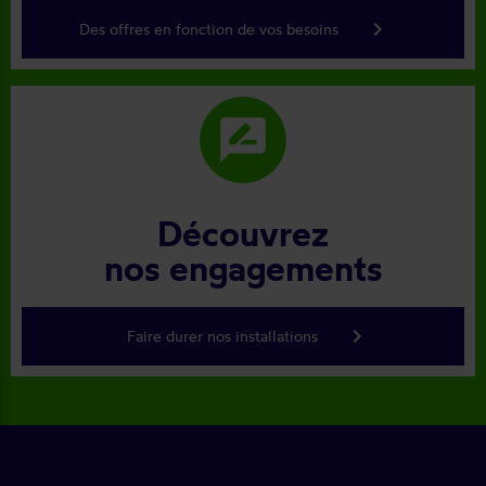
keyboard_arrow_right
Des offres en fonction de vos besoins
rate_review
Découvrez
nos engagements
keyboard_arrow_right
Faire durer nos installations