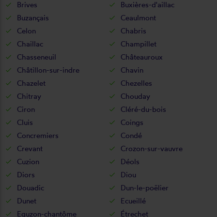
Brives
Buxières-d'aillac
Buzançais
Ceaulmont
Celon
Chabris
Chaillac
Champillet
Chasseneuil
Châteauroux
Châtillon-sur-indre
Chavin
Chazelet
Chezelles
Chitray
Chouday
Ciron
Cléré-du-bois
Cluis
Coings
Concremiers
Condé
Crevant
Crozon-sur-vauvre
Cuzion
Déols
Diors
Diou
Douadic
Dun-le-poëlier
Dunet
Ecueillé
Eguzon-chantôme
Étrechet