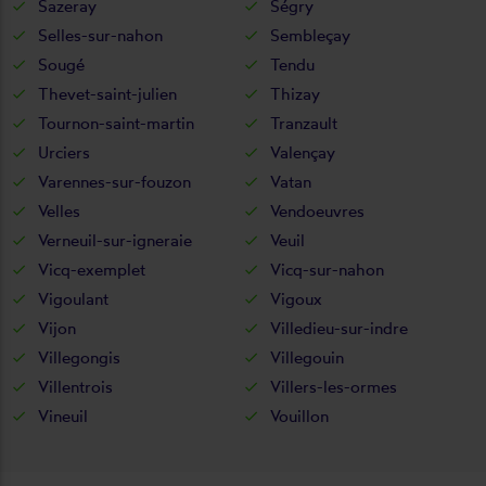
Sazeray
Ségry
Selles-sur-nahon
Sembleçay
Sougé
Tendu
Thevet-saint-julien
Thizay
Tournon-saint-martin
Tranzault
Urciers
Valençay
Varennes-sur-fouzon
Vatan
Velles
Vendoeuvres
Verneuil-sur-igneraie
Veuil
Vicq-exemplet
Vicq-sur-nahon
Vigoulant
Vigoux
Vijon
Villedieu-sur-indre
Villegongis
Villegouin
Villentrois
Villers-les-ormes
Vineuil
Vouillon