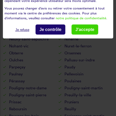
cependant votre expérience utilisateur sera moins optimale.
Montipouret
Montlevicq
Vous pouvez changer d'avis ou retirer votre consentement à tout
Mosnay
Mouhers
moment via le centre de préférences des cookies. Pour plus
Mouhet
Moulins-sur-céphons
d'informations, veuillez consulter
notre politique de confidentialité
.
Néons-sur-creuse
Néret
Je contrôle
J'accepte
Je refuse
Neuillay-les-bois
Neuvy-pailloux
Neuvy-saint-sépulchre
Niherne
Nohant-vic
Nuret-le-ferron
Obterre
Orsennes
Oulches
Palluau-sur-indre
Parpeçay
Paudy
Paulnay
Pellevoisin
Pérassay
Poulaines
Pouligny-notre-dame
Pouligny-saint-martin
Pouligny-saint-pierre
Preuilly-la-ville
Prissac
Pruniers
Reboursin
Reuilly
Rouvres-les-bois
Sacierges-saint-martin