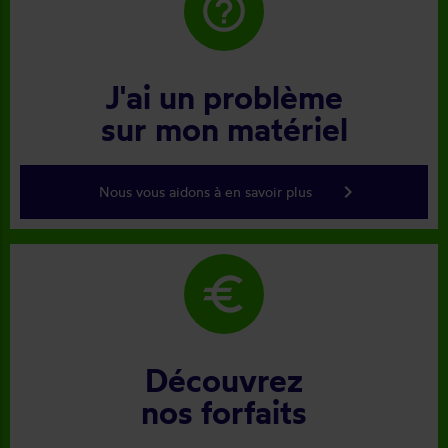
help_outline
J'ai un problème
sur mon matériel
keyboard_arrow_right
Nous vous aidons à en savoir plus
euro
Découvrez
nos forfaits