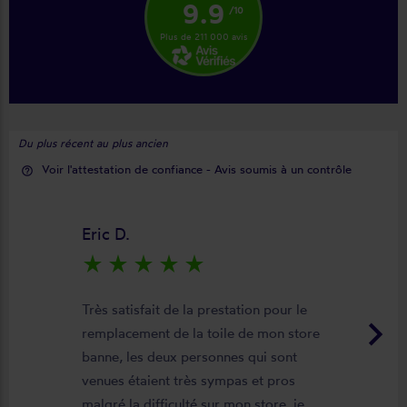
9.9
/10
Plus de 211 000 avis
Du plus récent au plus ancien
Voir l'attestation de confiance - Avis soumis à un contrôle
help_outline
Eric D.
star_rate
star_rate
star_rate
star_rate
star_rate
Très satisfait de la prestation pour le
keyboard_arrow_right
remplacement de la toile de mon store
banne, les deux personnes qui sont
venues étaient très sympas et pros
malgré la difficulté sur mon store, je