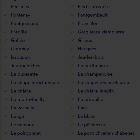
Feusines
Fléré-la-rivière
Fontenay
Fontgombault
Fontguenand
Francillon
Frédille
Gargilesse-dampierre
Gehée
Giroux
Gournay
Heugnes
Issoudun
Jeu-les-bois
Jeu-maloches
La berthenoux
La buxerette
La champenoise
La chapelle-orthemale
La chapelle-saint-laurian
La châtre
La châtre-langlin
La motte-feuilly
La pérouille
La vernelle
Lacs
Langé
Le blanc
Le menoux
Le pêchereau
Le poinçonnet
Le pont-chrétien-chabenet