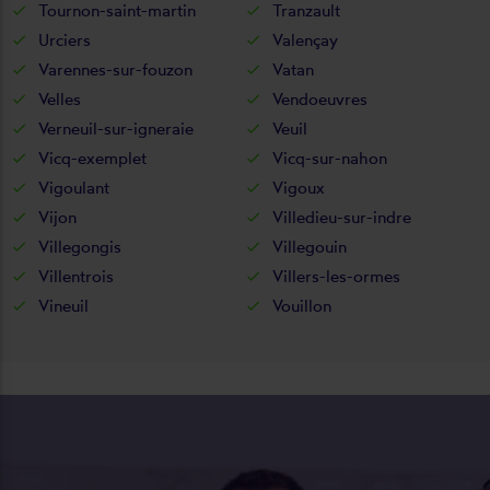
Tournon-saint-martin
Tranzault
Urciers
Valençay
Varennes-sur-fouzon
Vatan
Velles
Vendoeuvres
Verneuil-sur-igneraie
Veuil
Vicq-exemplet
Vicq-sur-nahon
Vigoulant
Vigoux
Vijon
Villedieu-sur-indre
Villegongis
Villegouin
Villentrois
Villers-les-ormes
Vineuil
Vouillon