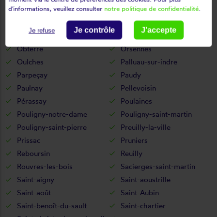
d'informations, veuillez consulter
notre politique de confidentialité
.
Neuillay-les-bois
Neuvy-pailloux
Neuvy-saint-sépulchre
Niherne
Je contrôle
J'accepte
Je refuse
Nohant-vic
Nuret-le-ferron
Obterre
Orsennes
Oulches
Palluau-sur-indre
Parpeçay
Paudy
Paulnay
Pellevoisin
Pérassay
Poulaines
Pouligny-notre-dame
Pouligny-saint-martin
Pouligny-saint-pierre
Preuilly-la-ville
Prissac
Pruniers
Reboursin
Reuilly
Rouvres-les-bois
Sacierges-saint-martin
Saint-aigny
Saint-aoustrille
Saint-août
Saint-Aubin
Saint-benoît-du-sault
Saint-chartier