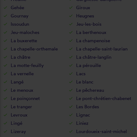
Gehée
Giroux
Gournay
Heugnes
Issoudun
Jeu-les-bois
Jeu-maloches
La berthenoux
La buxerette
La champenoise
La chapelle-orthemale
La chapelle-saint-laurian
La châtre
La châtre-langlin
La motte-feuilly
La pérouille
La vernelle
Lacs
Langé
Le blanc
Le menoux
Le pêchereau
Le poinçonnet
Le pont-chrétien-chabenet
Le tranger
Les Bordes
Levroux
Lignac
Lingé
Liniez
Lizeray
Lourdoueix-saint-michel