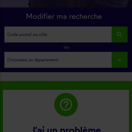
Modifier ma recherche
search
ou
Choisissez un département
help_outline
J'ai un problème