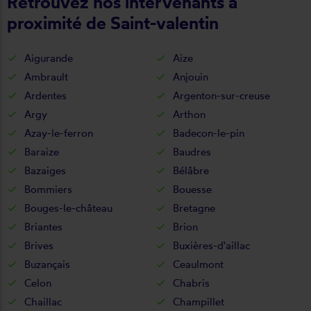
Retrouvez nos intervenants à
proximité de Saint-valentin
Aigurande
Aize
Ambrault
Anjouin
Ardentes
Argenton-sur-creuse
Argy
Arthon
Azay-le-ferron
Badecon-le-pin
Baraize
Baudres
Bazaiges
Bélâbre
Bommiers
Bouesse
Bouges-le-château
Bretagne
Briantes
Brion
Brives
Buxières-d'aillac
Buzançais
Ceaulmont
Celon
Chabris
Chaillac
Champillet