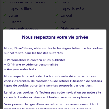
Lourouer-saint-laurent
Luant
Luçay-le-libre
Luçay-le-mâle
Lurais
Lureuil
Luzeret
Lye
Lys-saint-georges
Malicornay
Mâron
Martizay
Nous respectons votre vie privée
Mauvières
Menetou-sur-nahon
Ménétréols-sous-vatan
Méobecq
Nous, Répar'Stores, utilisons des technologies telles que les cookies
sur notre site pour les finalités suivantes :
Mérigny
Mers-sur-indre
• Personnaliser le contenu et les publicités
Meunet-planches
Meunet-sur-vatan
• Offrir une expérience personnalisée
Mézières-en-brenne
Migné
• Analyser notre trafic.
Migny
Montchevrier
Nous respectons votre droit à la confidentialité et vous pouvez
Montgivray
Montierchaume
choisir d'accepter, de contrôler ou de refuser l'utilisation de certains
types de cookies ou certains services proposés par des tiers.
Montipouret
Montlevicq
Le refus des cookies n'affectera pas votre navigation sur notre site
Mosnay
Mouhers
cependant votre expérience utilisateur sera moins optimale.
Mouhet
Moulins-sur-céphons
Vous pouvez changer d'avis ou retirer votre consentement à tout
Néons-sur-creuse
Néret
moment via le centre de préférences des cookies. Pour plus