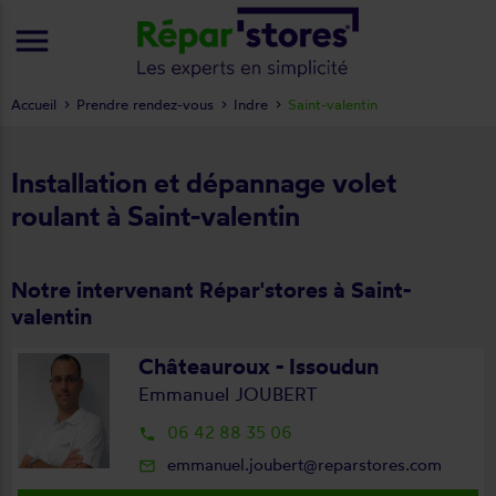
menu
Accueil
Prendre rendez-vous
Indre
Saint-valentin
Installation et dépannage volet
roulant à Saint-valentin
Notre intervenant Répar'stores à Saint-
valentin
Châteauroux - Issoudun
Emmanuel JOUBERT
06 42 88 35 06
local_phone
emmanuel.joubert@reparstores.com
mail_outline