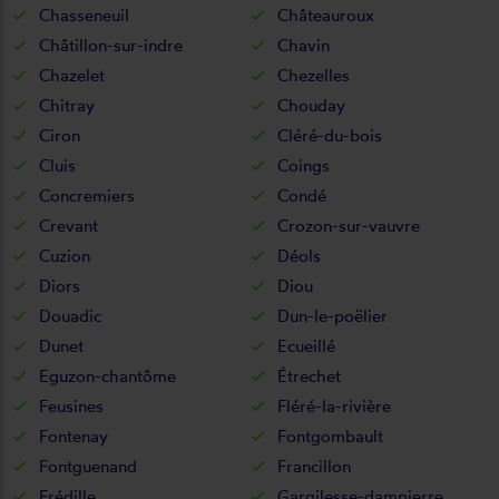
Chasseneuil
Châteauroux
Châtillon-sur-indre
Chavin
Chazelet
Chezelles
Chitray
Chouday
Ciron
Cléré-du-bois
Cluis
Coings
Concremiers
Condé
Crevant
Crozon-sur-vauvre
Cuzion
Déols
Diors
Diou
Douadic
Dun-le-poëlier
Dunet
Ecueillé
Eguzon-chantôme
Étrechet
Feusines
Fléré-la-rivière
Fontenay
Fontgombault
Fontguenand
Francillon
Frédille
Gargilesse-dampierre