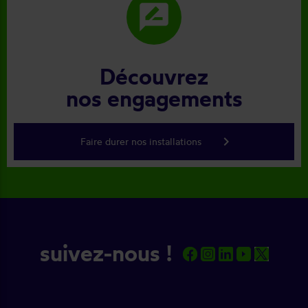
rate_review
Découvrez
nos engagements
keyboard_arrow_right
Faire durer nos installations
suivez-nous !