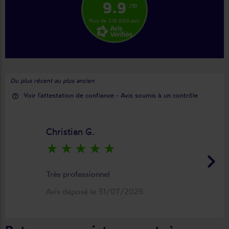
9.9
/10
Plus de 210 000 avis
Du plus récent au plus ancien
Voir l'attestation de confiance - Avis soumis à un contrôle
help_outline
Christian G.
star_rate
star_rate
star_rate
star_rate
star_rate
keyboard_arrow_right
Très professionnel
Avis déposé le 31/07/2026