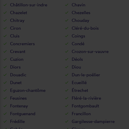
Châtillon-sur-indre
Chavin
Chazelet
Chezelles
Chitray
Chouday
Ciron
Cléré-du-bois
Cluis
Coings
Concremiers
Condé
Crevant
Crozon-sur-vauvre
Cuzion
Déols
Diors
Diou
Douadic
Dun-le-poëlier
Dunet
Ecueillé
Eguzon-chantôme
Étrechet
Feusines
Fléré-la-rivière
Fontenay
Fontgombault
Fontguenand
Francillon
Frédille
Gargilesse-dampierre