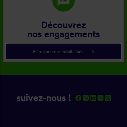
rate_review
Découvrez
nos engagements
keyboard_arrow_right
Faire durer nos installations
suivez-nous !