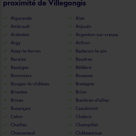
proximité de Villegongis
Aigurande
Aize
Ambrault
Anjouin
Ardentes
Argenton-sur-creuse
Argy
Arthon
Azay-le-ferron
Badecon-le-pin
Baraize
Baudres
Bazaiges
Bélâbre
Bommiers
Bouesse
Bouges-le-château
Bretagne
Briantes
Brion
Brives
Buxières-d'aillac
Buzançais
Ceaulmont
Celon
Chabris
Chaillac
Champillet
Chasseneuil
Châteauroux