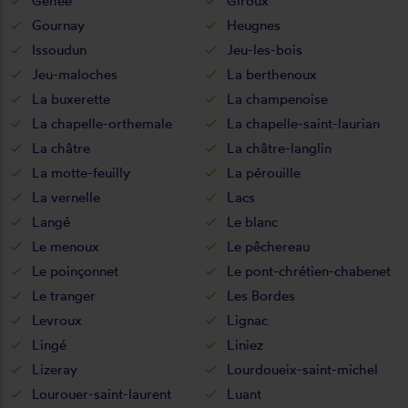
Gehée
Giroux
Gournay
Heugnes
Issoudun
Jeu-les-bois
Jeu-maloches
La berthenoux
La buxerette
La champenoise
La chapelle-orthemale
La chapelle-saint-laurian
La châtre
La châtre-langlin
La motte-feuilly
La pérouille
La vernelle
Lacs
Langé
Le blanc
Le menoux
Le pêchereau
Le poinçonnet
Le pont-chrétien-chabenet
Le tranger
Les Bordes
Levroux
Lignac
Lingé
Liniez
Lizeray
Lourdoueix-saint-michel
Lourouer-saint-laurent
Luant