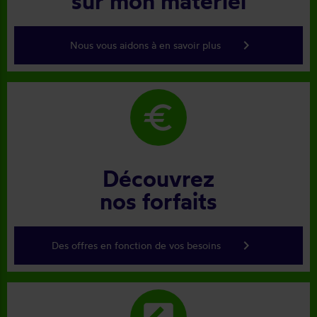
sur mon matériel
keyboard_arrow_right
Nous vous aidons à en savoir plus
euro
Découvrez
nos forfaits
keyboard_arrow_right
Des offres en fonction de vos besoins