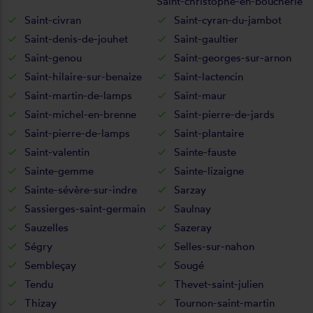
Saint-christophe-en-boucherie
Saint-civran
Saint-cyran-du-jambot
Saint-denis-de-jouhet
Saint-gaultier
Saint-genou
Saint-georges-sur-arnon
Saint-hilaire-sur-benaize
Saint-lactencin
Saint-martin-de-lamps
Saint-maur
Saint-michel-en-brenne
Saint-pierre-de-jards
Saint-pierre-de-lamps
Saint-plantaire
Saint-valentin
Sainte-fauste
Sainte-gemme
Sainte-lizaigne
Sainte-sévère-sur-indre
Sarzay
Sassierges-saint-germain
Saulnay
Sauzelles
Sazeray
Ségry
Selles-sur-nahon
Sembleçay
Sougé
Tendu
Thevet-saint-julien
Thizay
Tournon-saint-martin