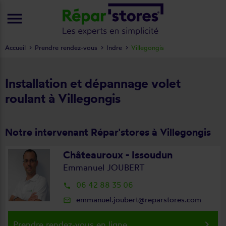
menu
Accueil
Prendre rendez-vous
Indre
Villegongis
Installation et dépannage volet
roulant à Villegongis
Notre intervenant Répar'stores à Villegongis
Châteauroux - Issoudun
Emmanuel JOUBERT
06 42 88 35 06
local_phone
emmanuel.joubert@reparstores.com
mail_outline
keyboard_arrow_right
Prendre rendez-vous en ligne