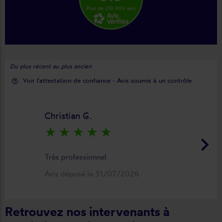
Plus de 210 000 avis
Du plus récent au plus ancien
Voir l'attestation de confiance - Avis soumis à un contrôle
help_outline
Christian G.
star_rate
star_rate
star_rate
star_rate
star_rate
keyboard_arrow_right
Très professionnel
Avis déposé le 31/07/2026
Retrouvez nos intervenants à