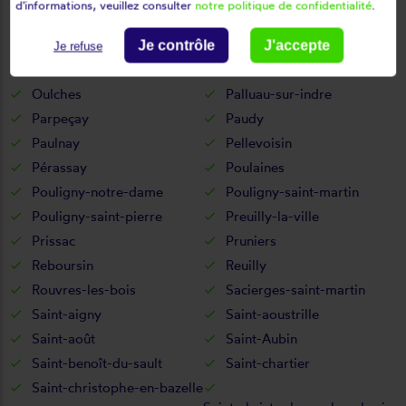
d'informations, veuillez consulter
notre politique de confidentialité
.
Neuvy-saint-sépulchre
Niherne
Nohant-vic
Nuret-le-ferron
Je contrôle
J'accepte
Je refuse
Obterre
Orsennes
Oulches
Palluau-sur-indre
Parpeçay
Paudy
Paulnay
Pellevoisin
Pérassay
Poulaines
Pouligny-notre-dame
Pouligny-saint-martin
Pouligny-saint-pierre
Preuilly-la-ville
Prissac
Pruniers
Reboursin
Reuilly
Rouvres-les-bois
Sacierges-saint-martin
Saint-aigny
Saint-aoustrille
Saint-août
Saint-Aubin
Saint-benoît-du-sault
Saint-chartier
Saint-christophe-en-bazelle