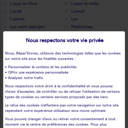
Luçay-le-libre
Luçay-le-mâle
Lurais
Lureuil
Luzeret
Lye
Lys-saint-georges
Malicornay
Mâron
Martizay
Nous respectons votre vie privée
Mauvières
Menetou-sur-nahon
Ménétréols-sous-vatan
Méobecq
Nous, Répar'Stores, utilisons des technologies telles que les cookies
Mérigny
Mers-sur-indre
sur notre site pour les finalités suivantes :
Meunet-planches
Meunet-sur-vatan
• Personnaliser le contenu et les publicités
• Offrir une expérience personnalisée
Mézières-en-brenne
Migné
• Analyser notre trafic.
Migny
Montchevrier
Nous respectons votre droit à la confidentialité et vous pouvez
Montgivray
Montierchaume
choisir d'accepter, de contrôler ou de refuser l'utilisation de certains
Montipouret
Montlevicq
types de cookies ou certains services proposés par des tiers.
Mosnay
Mouhers
Le refus des cookies n'affectera pas votre navigation sur notre site
cependant votre expérience utilisateur sera moins optimale.
Mouhet
Moulins-sur-céphons
Néons-sur-creuse
Néret
Vous pouvez changer d'avis ou retirer votre consentement à tout
moment via le centre de préférences des cookies. Pour plus
Neuillay-les-bois
Neuvy-pailloux