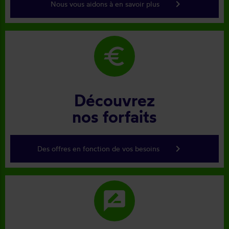
keyboard_arrow_right
Nous vous aidons à en savoir plus
euro
Découvrez
nos forfaits
keyboard_arrow_right
Des offres en fonction de vos besoins
rate_review