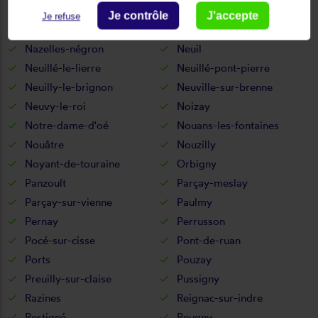
Monts
Morand
Je contrôle
J'accepte
Je refuse
Mosnes
Mouzay
Nazelles-négron
Neuil
Neuillé-le-lierre
Neuillé-pont-pierre
Neuilly-le-brignon
Neuville-sur-brenne
Neuvy-le-roi
Noizay
Notre-dame-d'oé
Nouans-les-fontaines
Nouâtre
Nouzilly
Noyant-de-touraine
Orbigny
Panzoult
Parçay-meslay
Parçay-sur-vienne
Paulmy
Pernay
Perrusson
Pocé-sur-cisse
Pont-de-ruan
Ports
Pouzay
Preuilly-sur-claise
Pussigny
Razines
Reignac-sur-indre
Restigné
Reugny