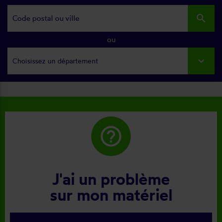
search
ou
Choisissez un département
help_outline
J'ai un problème
sur mon matériel