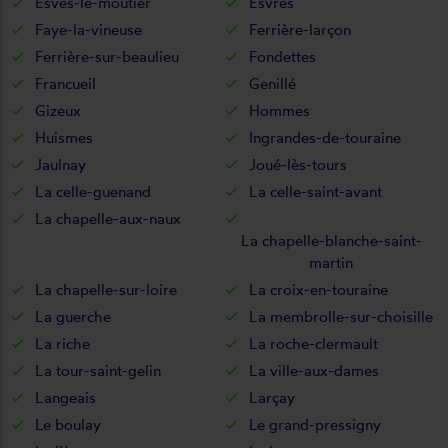
Esves-le-moutier
Esvres
Faye-la-vineuse
Ferrière-larçon
Ferrière-sur-beaulieu
Fondettes
Francueil
Genillé
Gizeux
Hommes
Huismes
Ingrandes-de-touraine
Jaulnay
Joué-lès-tours
La celle-guenand
La celle-saint-avant
La chapelle-aux-naux
La chapelle-blanche-saint-
martin
La chapelle-sur-loire
La croix-en-touraine
La guerche
La membrolle-sur-choisille
La riche
La roche-clermault
La tour-saint-gelin
La ville-aux-dames
Langeais
Larçay
Le boulay
Le grand-pressigny