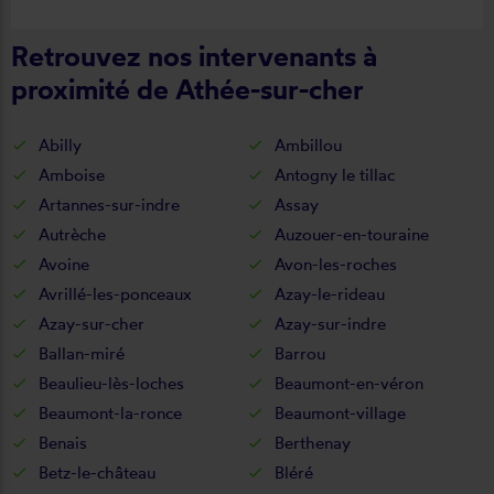
Retrouvez nos intervenants à
proximité de Athée-sur-cher
Abilly
Ambillou
Amboise
Antogny le tillac
Artannes-sur-indre
Assay
Autrèche
Auzouer-en-touraine
Avoine
Avon-les-roches
Avrillé-les-ponceaux
Azay-le-rideau
Azay-sur-cher
Azay-sur-indre
Ballan-miré
Barrou
Beaulieu-lès-loches
Beaumont-en-véron
Beaumont-la-ronce
Beaumont-village
Benais
Berthenay
Betz-le-château
Bléré