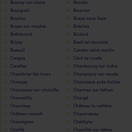
Bossay-sur-claise
Bossée
Bourgueil
Bournan
Braslou
Braye-sous-faye
Braye-sur-maulne
Brèches
Bréhémont
Bridoré
Brizay
Bueil-en-touraine
Buxeuil
Candes-saint-martin
Cangey
Céré-la-ronde
Cerelles
Chambourg-sur-indre
Chambray-lès-tours
Champigny-sur-veude
Chançay
Chanceaux-près-loches
Chanceaux-sur-choisille
Channay-sur-lathan
Charentilly
Chargé
Charnizay
Château-la-vallière
Château-renault
Chaumussay
Chaveignes
Chédigny
Cheillé
Chemillé-sur-dême