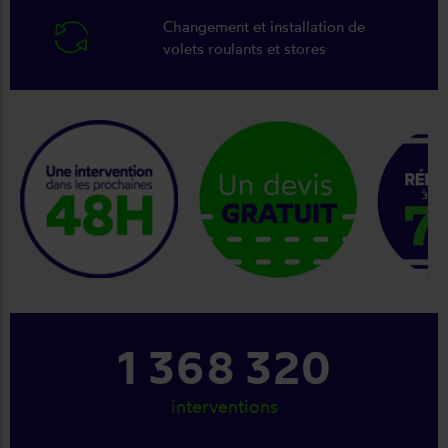
Changement et installation de
volets roulants et stores
keyboard_arrow_right
1 368 320
interventions