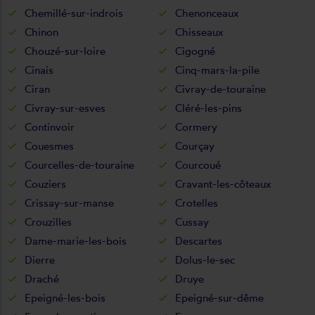
Chemillé-sur-indrois
Chenonceaux
Chinon
Chisseaux
Chouzé-sur-loire
Cigogné
Cinais
Cinq-mars-la-pile
Ciran
Civray-de-touraine
Civray-sur-esves
Cléré-les-pins
Continvoir
Cormery
Couesmes
Courçay
Courcelles-de-touraine
Courcoué
Couziers
Cravant-les-côteaux
Crissay-sur-manse
Crotelles
Crouzilles
Cussay
Dame-marie-les-bois
Descartes
Dierre
Dolus-le-sec
Draché
Druye
Epeigné-les-bois
Epeigné-sur-dême