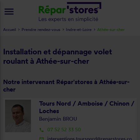
menu
Accueil
Prendre rendez-vous
Indre-et-Loire
Athée-sur-cher
Installation et dépannage volet
roulant à Athée-sur-cher
Notre intervenant Répar'stores à Athée-sur-
cher
Tours Nord / Amboise / Chinon /
Loches
Benjamin BROU
07 52 52 33 50
local_phone
interventions.toursnord@reparstores.co
mail_outline