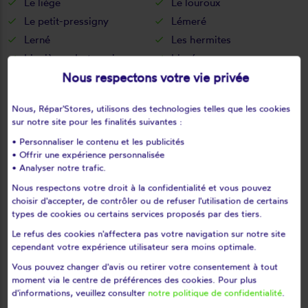
Le liège
Le louroux
Le petit-pressigny
Lémeré
Lerné
Les hermites
Lignières-de-touraine
Ligré
Nous respectons votre vie privée
Ligueil
Limeray
Loché-sur-indrois
Loches
Nous, Répar'Stores, utilisons des technologies telles que les cookies
Louans
Louestault
sur notre site pour les finalités suivantes :
Lublé
Lussault-sur-loire
• Personnaliser le contenu et les publicités
Luynes
Luzé
• Offrir une expérience personnalisée
• Analyser notre trafic.
Luzillé
L'ile-bouchard
Manthelan
Marcé-sur-esves
Nous respectons votre droit à la confidentialité et vous pouvez
choisir d'accepter, de contrôler ou de refuser l'utilisation de certains
Marcilly-sur-maulne
Marcilly-sur-vienne
types de cookies ou certains services proposés par des tiers.
Marigny-marmande
Marray
Le refus des cookies n'affectera pas votre navigation sur notre site
Mazières-de-touraine
Mettray
cependant votre expérience utilisateur sera moins optimale.
Monnaie
Montbazon
Vous pouvez changer d'avis ou retirer votre consentement à tout
moment via le centre de préférences des cookies. Pour plus
Monthodon
Montlouis-sur-loire
d'informations, veuillez consulter
notre politique de confidentialité
.
Montrésor
Montreuil-en-touraine