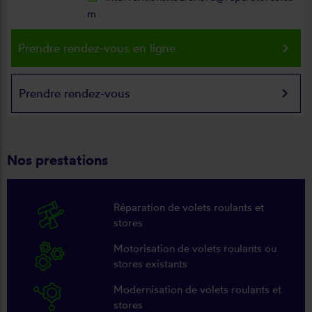
m
keyboard_arrow_right
Prendre rendez-vous en ligne
keyboard_arrow_right
Prendre rendez-vous
Nos prestations
Réparation de volets roulants et
stores
Motorisation de volets roulants ou
stores existants
Modernisation de volets roulants et
stores