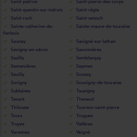
Saint-patrice
Saint-pierre-des-corps
Saint-quentin-sur-indrois
Saint-règle
Saint-roch
Saint-senoch
Sainte-catherine-de-
Sainte-maure-de-touraine
fierbois
Saunay
Savigné-sur-lathan
Savigny-en-véron
Savonnières
Sazilly
Semblançay
Sennevières
Sepmes
Seuilly
Sonzay
Sorigny
Souvigny-de-touraine
Sublaines
Tauxigny
Tavant
Theneuil
Thilouze
Tournon-saint-pierre
Tours
Trogues
Truyes
Vallères
Varennes
Veigné