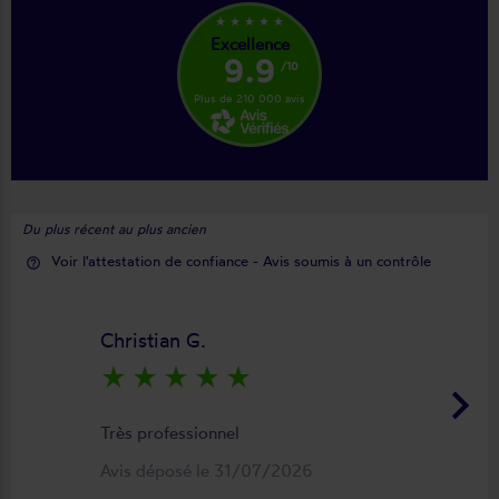
star_rate
star_rate
star_rate
star_rate
star_rate
Excellence
9.9
/10
Plus de 210 000 avis
Du plus récent au plus ancien
Voir l'attestation de confiance - Avis soumis à un contrôle
help_outline
Christian G.
star_rate
star_rate
star_rate
star_rate
star_rate
keyboard_arrow_right
Très professionnel
Avis déposé le 31/07/2026