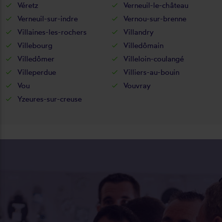
Véretz
Verneuil-le-château
Verneuil-sur-indre
Vernou-sur-brenne
Villaines-les-rochers
Villandry
Villebourg
Villedômain
Villedômer
Villeloin-coulangé
Villeperdue
Villiers-au-bouin
Vou
Vouvray
Yzeures-sur-creuse