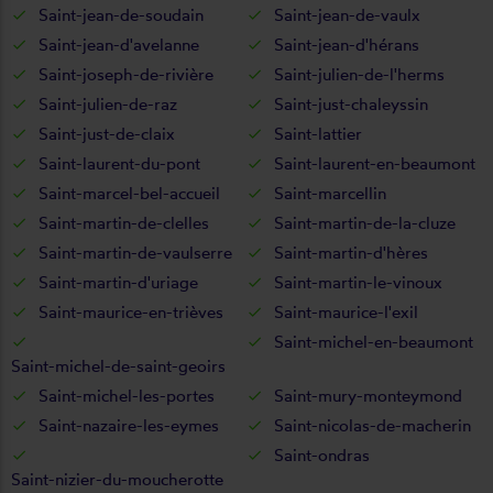
Saint-jean-de-soudain
Saint-jean-de-vaulx
Saint-jean-d'avelanne
Saint-jean-d'hérans
Saint-joseph-de-rivière
Saint-julien-de-l'herms
Saint-julien-de-raz
Saint-just-chaleyssin
Saint-just-de-claix
Saint-lattier
Saint-laurent-du-pont
Saint-laurent-en-beaumont
Saint-marcel-bel-accueil
Saint-marcellin
Saint-martin-de-clelles
Saint-martin-de-la-cluze
Saint-martin-de-vaulserre
Saint-martin-d'hères
Saint-martin-d'uriage
Saint-martin-le-vinoux
Saint-maurice-en-trièves
Saint-maurice-l'exil
Saint-michel-en-beaumont
Saint-michel-de-saint-geoirs
Saint-michel-les-portes
Saint-mury-monteymond
Saint-nazaire-les-eymes
Saint-nicolas-de-macherin
Saint-ondras
Saint-nizier-du-moucherotte