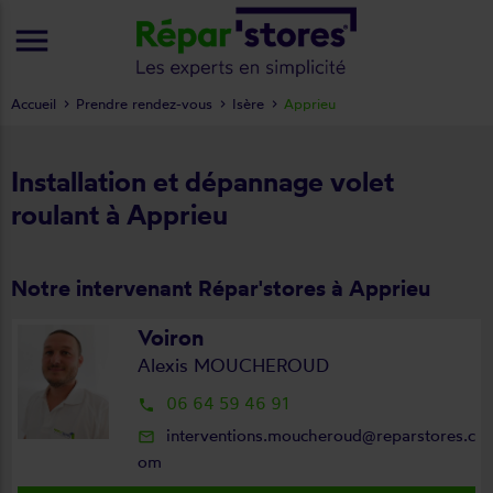
menu
Accueil
Prendre rendez-vous
Isère
Apprieu
Installation et dépannage volet
roulant à Apprieu
Notre intervenant Répar'stores à Apprieu
Voiron
Alexis MOUCHEROUD
06 64 59 46 91
local_phone
interventions.moucheroud@reparstores.c
mail_outline
om