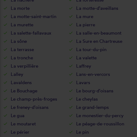
La morte
La motte-d'aveillans
La motte-saint-martin
La mure
La murette
La pierre
La salette-fallavaux
La salle-en-beaumont
La sône
La Sure en Chartreuse
La terrasse
La tour-du-pin
La tronche
La valette
La verpillière
Laffrey
Lalley
Lans-en-vercors
Lavaldens
Lavars
Le Bouchage
Le bourg-d'oisans
Le champ-près-froges
Le cheylas
Le freney-d'oisans
Le grand-lemps
Le gua
Le monestier-du-percy
Le moutaret
Le péage-de-roussillon
Le périer
Le pin