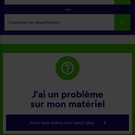
ou
Choisissez un département
help_outline
J'ai un problème
sur mon matériel
keyboard_arrow_right
Nous vous aidons à en savoir plus