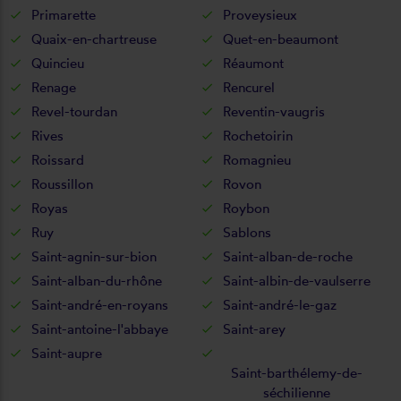
Primarette
Proveysieux
Quaix-en-chartreuse
Quet-en-beaumont
Quincieu
Réaumont
Renage
Rencurel
Revel-tourdan
Reventin-vaugris
Rives
Rochetoirin
Roissard
Romagnieu
Roussillon
Rovon
Royas
Roybon
Ruy
Sablons
Saint-agnin-sur-bion
Saint-alban-de-roche
Saint-alban-du-rhône
Saint-albin-de-vaulserre
Saint-andré-en-royans
Saint-andré-le-gaz
Saint-antoine-l'abbaye
Saint-arey
Saint-aupre
Saint-barthélemy-de-
séchilienne