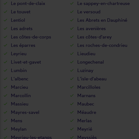
Le pont-de-claix
Le sappey-en-chartreuse
Le touvet
Le versoud
Lentiol
Les Abrets en Dauphiné
Les adrets
Les avenières
Les côtes-de-corps
Les côtes-d'arey
Les éparres
Les roches-de-condrieu
Leyrieu
Lieudieu
Livet-et-gavet
Longechenal
Lumbin
Luzinay
L'albenc
L'isle-d'abeau
Marcieu
Marcilloles
Marcollin
Marnans
Massieu
Maubec
Mayres-savel
Méaudre
Mens
Merlas
Meylan
Meyrié
Meyrieu-les-etangs
Meyssiès