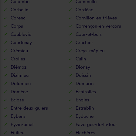
Colombe
Commelle
Corbelin
Cordéac
Corenc
Cornillon-en-trièves
Corps
Corrençon-en-vercors
Coublevie
Cour-et-buis
Courtenay
Crachier
Crémieu
Creys-mépieu
Crolles
Culin
Diémoz
Dionay
Dizimieu
Doissin
Dolomieu
Domarin
Domène
Échirolles
Eclose
Engins
Entre-deux-guiers
Estrablin
Eybens
Eydoche
Eyzin-pinet
Faverges-de-la-tour
Fitilieu
Flachères