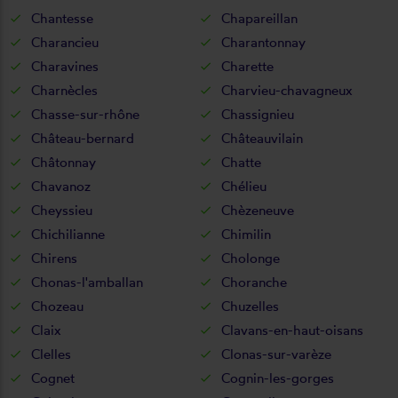
Chantesse
Chapareillan
Charancieu
Charantonnay
Charavines
Charette
Charnècles
Charvieu-chavagneux
Chasse-sur-rhône
Chassignieu
Château-bernard
Châteauvilain
Châtonnay
Chatte
Chavanoz
Chélieu
Cheyssieu
Chèzeneuve
Chichilianne
Chimilin
Chirens
Cholonge
Chonas-l'amballan
Choranche
Chozeau
Chuzelles
Claix
Clavans-en-haut-oisans
Clelles
Clonas-sur-varèze
Cognet
Cognin-les-gorges