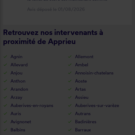
neuf, parfaitement positionné et
Avis déposé le 01/08/2026
fonctionnel. Je recommande vivement
cette entreprise.
Retrouvez nos intervenants à
proximité de Apprieu
Agnin
Allemont
Allevard
Ambel
Anjou
Annoisin-chatelans
Anthon
Aoste
Arandon
Artas
Arzay
Assieu
Auberives-en-royans
Auberives-sur-varèze
Auris
Autrans
Avignonet
Badinières
Balbins
Barraux