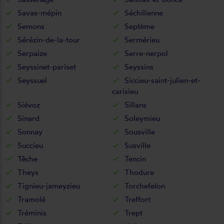
Savas-mépin
Séchilienne
Semons
Septème
Sérézin-de-la-tour
Sermérieu
Serpaize
Serre-nerpol
Seyssinet-pariset
Seyssins
Seyssuel
Siccieu-saint-julien-et-
carisieu
Siévoz
Sillans
Sinard
Soleymieu
Sonnay
Sousville
Succieu
Susville
Têche
Tencin
Theys
Thodure
Tignieu-jameyzieu
Torchefelon
Tramolé
Treffort
Tréminis
Trept