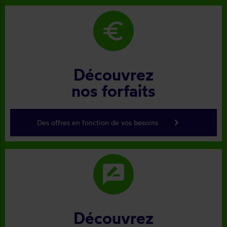
euro
Découvrez
nos forfaits
keyboard_arrow_right
Des offres en fonction de vos besoins
rate_review
Découvrez