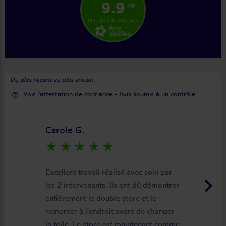
9.9
/10
Plus de 210 000 avis
Du plus récent au plus ancien
Voir l'attestation de confiance - Avis soumis à un contrôle
help_outline
Carole G.
star_rate
star_rate
star_rate
star_rate
star_rate
Excellent travail réalisé avec soin par
keyboard_arrow_right
les 2 intervenants. Ils ont dû démontrer
entièrement le double store et le
remonter à l'endroit avant de changer
la toile. Le store est maintenant comme