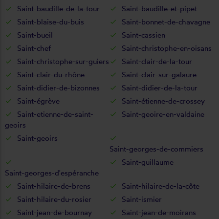
Saint-baudille-de-la-tour
Saint-baudille-et-pipet
Saint-blaise-du-buis
Saint-bonnet-de-chavagne
Saint-bueil
Saint-cassien
Saint-chef
Saint-christophe-en-oisans
Saint-christophe-sur-guiers
Saint-clair-de-la-tour
Saint-clair-du-rhône
Saint-clair-sur-galaure
Saint-didier-de-bizonnes
Saint-didier-de-la-tour
Saint-égrève
Saint-étienne-de-crossey
Saint-etienne-de-saint-
Saint-geoire-en-valdaine
geoirs
Saint-geoirs
Saint-georges-de-commiers
Saint-guillaume
Saint-georges-d'espéranche
Saint-hilaire-de-brens
Saint-hilaire-de-la-côte
Saint-hilaire-du-rosier
Saint-ismier
Saint-jean-de-bournay
Saint-jean-de-moirans