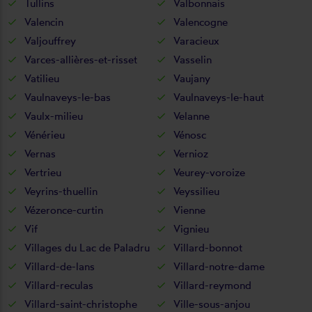
Tullins
Valbonnais
Valencin
Valencogne
Valjouffrey
Varacieux
Varces-allières-et-risset
Vasselin
Vatilieu
Vaujany
Vaulnaveys-le-bas
Vaulnaveys-le-haut
Vaulx-milieu
Velanne
Vénérieu
Vénosc
Vernas
Vernioz
Vertrieu
Veurey-voroize
Veyrins-thuellin
Veyssilieu
Vézeronce-curtin
Vienne
Vif
Vignieu
Villages du Lac de Paladru
Villard-bonnot
Villard-de-lans
Villard-notre-dame
Villard-reculas
Villard-reymond
Villard-saint-christophe
Ville-sous-anjou