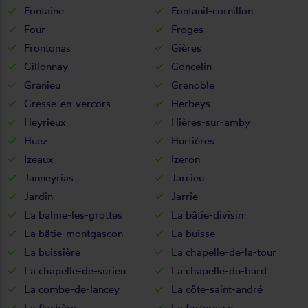
Fontaine
Fontanil-cornillon
Four
Froges
Frontonas
Gières
Gillonnay
Goncelin
Granieu
Grenoble
Gresse-en-vercors
Herbeys
Heyrieux
Hières-sur-amby
Huez
Hurtières
Izeaux
Izeron
Janneyrias
Jarcieu
Jardin
Jarrie
La balme-les-grottes
La bâtie-divisin
La bâtie-montgascon
La buisse
La buissière
La chapelle-de-la-tour
La chapelle-de-surieu
La chapelle-du-bard
La combe-de-lancey
La côte-saint-andré
La flachère
La forteresse