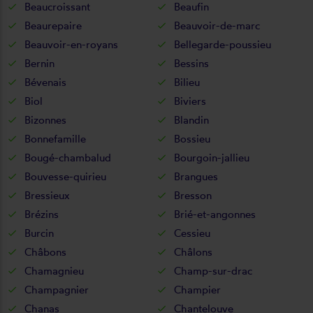
Beaucroissant
Beaufin
Beaurepaire
Beauvoir-de-marc
Beauvoir-en-royans
Bellegarde-poussieu
Bernin
Bessins
Bévenais
Bilieu
Biol
Biviers
Bizonnes
Blandin
Bonnefamille
Bossieu
Bougé-chambalud
Bourgoin-jallieu
Bouvesse-quirieu
Brangues
Bressieux
Bresson
Brézins
Brié-et-angonnes
Burcin
Cessieu
Châbons
Châlons
Chamagnieu
Champ-sur-drac
Champagnier
Champier
Chanas
Chantelouve