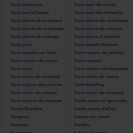
Saint-pancrasse
Saint-paul-de-varces
Saint-paul-d'izeaux
Saint-paul-lès-monestier
Saint-pierre-de-bressieux
Saint-pierre-de-chartreuse
Saint-pierre-de-chérennes
Saint-pierre-de-méaroz
Saint-pierre-de-mésage
Saint-pierre-d'allevard
Saint-prim
Saint-quentin-fallavier
Saint-quentin-sur-isère
Saint-romain-de-jalionas
Saint-romain-de-surieu
Saint-romans
Saint-savin
Saint-siméon-de-bressieux
Saint-sorlin-de-morestel
Saint-sorlin-de-vienne
Saint-sulpice-des-rivoires
Saint-théoffrey
Saint-victor-de-cessieu
Saint-victor-de-morestel
Saint-vincent-de-mercuze
Sainte-anne-sur-gervonde
Sainte-Blandine
Sainte-marie-d'alloix
Salagnon
Salaise-sur-sanne
Sarcenas
Sardieu
Sassenage
Satolas-et-bonce