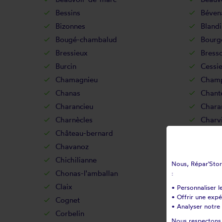
Bessins
Béven
Bizonnes
Blandi
Bougé-chambalud
Bourgo
Bressieux
Bress
Burcin
Cessi
Chamagnieu
Champ
Chanas
Chant
Charancieu
Chara
Charnècles
Charv
Château-bernard
Châtea
Chavanoz
Chéli
Chichilianne
Chimil
Nous, Répar'Store
Chonas-l'amballan
Chora
:
Claix
Clava
• Personnaliser l
• Offrir une exp
Cognet
Cogni
• Analyser notre 
Corbelin
Cordé
Nous respectons v