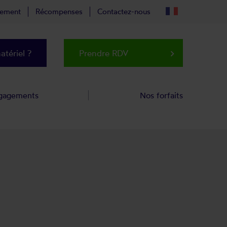
tement
Récompenses
Contactez-nous
tériel ?
Prendre RDV
keyboard_arrow_right
gagements
Nos forfaits