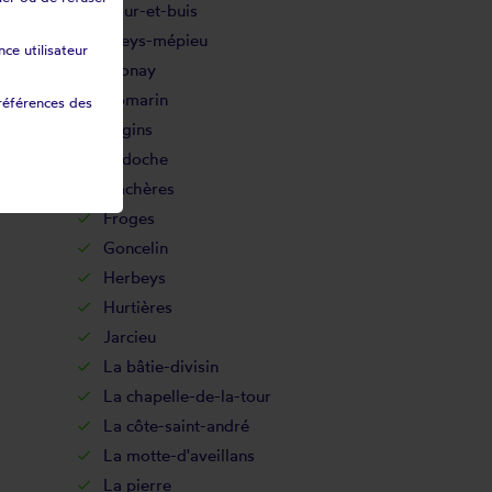
Cour-et-buis
Creys-mépieu
ce utilisateur
Dionay
Domarin
références des
Engins
Eydoche
Flachères
Froges
Goncelin
Herbeys
Hurtières
Jarcieu
La bâtie-divisin
La chapelle-de-la-tour
La côte-saint-andré
La motte-d'aveillans
La pierre