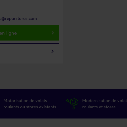
one@reparstores.com
keyboard_arrow_right
en ligne
keyboard_arrow_right
Motorisation de volets
Modernisation de volet
roulants ou stores existants
roulants et stores