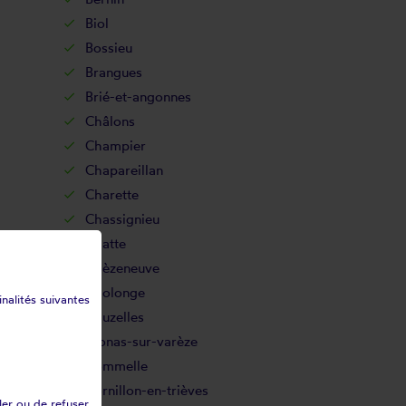
Biol
Bossieu
Brangues
Brié-et-angonnes
Châlons
Champier
Chapareillan
Charette
Chassignieu
Chatte
Chèzeneuve
Cholonge
inalités suivantes
Chuzelles
Clonas-sur-varèze
Commelle
Cornillon-en-trièves
ler ou de refuser