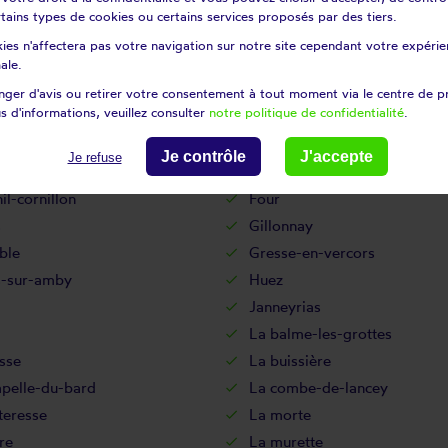
nçon-en-vercors
Coublevie
certains types de cookies ou certains services proposés par des tiers.
er
Crémieu
ies n'affectera pas votre navigation sur notre site cependant votre expérien
Diémoz
ale.
n
Dolomieu
ger d'avis ou retirer votre consentement à tout moment via le centre de p
s d'informations, veuillez consulter
notre politique de confidentialité
.
lles
Eclose
lin
Eybens
Je contrôle
J'accepte
Je refuse
es-de-la-tour
Fitilieu
il-cornillon
Four
s
Gillonnay
ble
Gresse-en-vercors
s-sur-amby
Huez
Janneyrias
La balme-les-grottes
sse
La buissière
apelle-du-bard
La combe-de-lancey
teresse
La morte
re
La murette