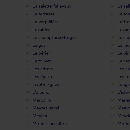
La salette-fallavaux
La sa
La terrasse
La tou
La verpillière
Laffre
Lavaldens
Lavar
Le champ-près-froges
Le che
Le gua
Le mo
Le périer
Le pin
Le touvet
Le ve
Les adrets
Les av
Les éparres
Les r
Livet-et-gavet
Longe
L'albenc
L'isle
Marcollin
Marna
Mayres-savel
Méau
Meylan
Meyri
Miribel-lanchâtre
Miribe