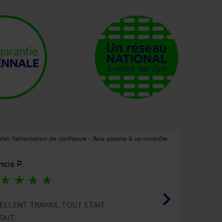
Voir l'attestation de confiance - Avis soumis à un contrôle
ncis P.
star_rate
star_rate
star_rate
star_rate
keyboard_arrow_right
ELLENT TRAVAIL.TOUT ETAIT
FAIT.