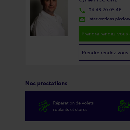
local_phone
04 48 20 05 46
mail_outline
interventions.picci
Prendre rendez-vous 
Prendre rendez-vous
Nos prestations
Réparation de volets
roulants et stores