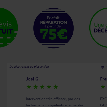
Du plus récent au plus ancien
help_outline
Joel G.
Fra
star_rate
star_rate
star_rate
star_rate
star_rate
star_rate
Intervention très efficace, par des
EXC
techniciens compétents et aimables
PAR