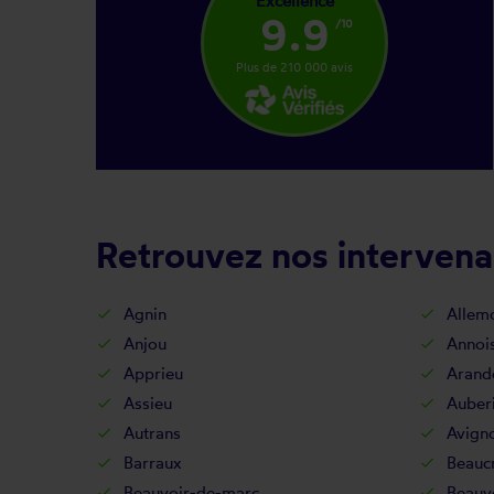
Excellence
9.9
/10
Plus de 210 000 avis
Retrouvez nos intervenan
Agnin
Allem
Anjou
Annois
Apprieu
Arand
Assieu
Auber
Autrans
Avign
Barraux
Beaucr
Beauvoir-de-marc
Beauv