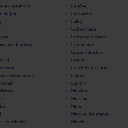
lle-en-beaumont
La sône
r-du-pin
La tronche
y
Lalley
s
Le Bouchage
ylas
Le freney-d'oisans
nestier-du-percy
Le moutaret
Le pont-de-claix
rsoud
Lentiol
enières
Les côtes-de-corps
oches-de-condrieu
Leyrieu
chenal
Lumbin
-d'abeau
Marcieu
ns
Massieu
dre
Mens
é
Meyrieu-les-etangs
l-les-echelles
Mizoën