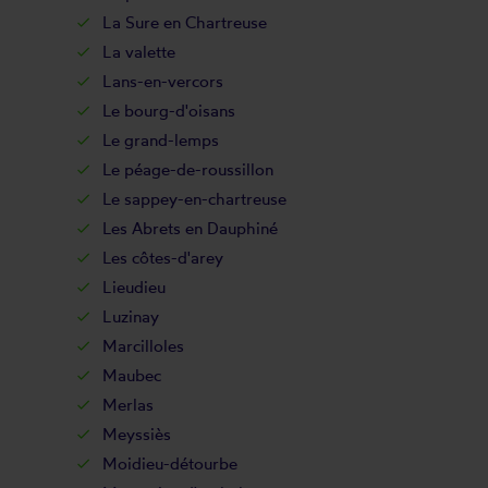
La Sure en Chartreuse
La valette
Lans-en-vercors
Le bourg-d'oisans
Le grand-lemps
Le péage-de-roussillon
Le sappey-en-chartreuse
Les Abrets en Dauphiné
Les côtes-d'arey
Lieudieu
Luzinay
Marcilloles
Maubec
Merlas
Meyssiès
Moidieu-détourbe