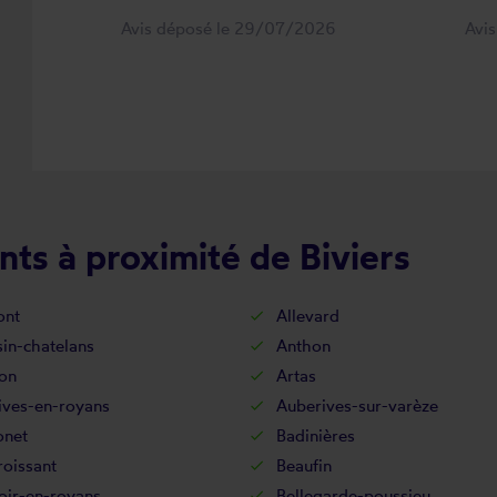
Avis déposé le 29/07/2026
Avi
ts à proximité de Biviers
ont
Allevard
in-chatelans
Anthon
on
Artas
ives-en-royans
Auberives-sur-varèze
onet
Badinières
oissant
Beaufin
oir-en-royans
Bellegarde-poussieu