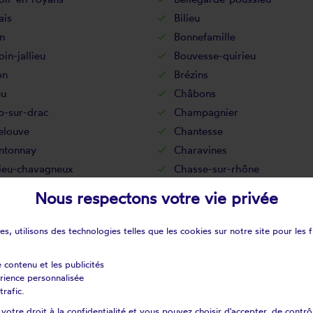
ais
Bilieu
n
Bonnefamille
in-jallieu
Bouvesse-quirieu
on
Brézins
eu
Châbons
-sur-drac
Champagnier
elouve
Chantesse
ntonnay
Charavines
ieu-chavagneux
Chasse-sur-rhône
uvilain
Châtonnay
Nous respectons votre vie privée
eu
Cheyssieu
in
Chirens
s, utilisons des technologies telles que les cookies sur notre site pour les f
nche
Chozeau
ns-en-haut-oisans
Clelles
e contenu et les publicités
érience personnalisée
n-les-gorges
Colombe
trafic.
ac
Corenc
otre droit à la confidentialité et vous pouvez choisir d'accepter, de contrô