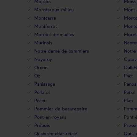
Moirans
Moiss
Monsteroux-milieu
Mont-
Montcarra
Montc
Montferrat
Monts
Morêtel-de-mailles
Moret
Murinais
Nantes
Notre-dame-de-commiers
Notre
Noyarey
Optev
Ornon
Oulles
Oz
Pact
Panissage
Panos
Pellafol
Penol
Pisieu
Plan
Pommier-de-beaurepaire
Pommi
Pont-en-royans
Pont-
Prébois
Pressi
Quaix-en-chartreuse
Quet-