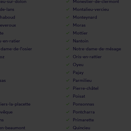
ieu-sur-dolon
Monestier-de-clermont
de-lans
Montalieu-vercieu
haboud
Monteynard
everoux
Moras
te
Mottier
-en-ratier
Nantoin
-dame-de-l'osier
Notre-dame-de-mésage
oz
Oris-en-rattier
Oyeu
Pajay
sas
Parmilieu
Pierre-châtel
Poisat
ers-la-placette
Ponsonnas
évêque
Pontcharra
ns
Primarette
en-beaumont
Quincieu