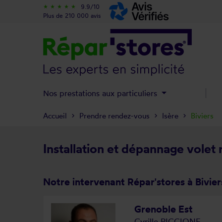
9.9/10
star_rate
star_rate
star_rate
star_rate
star_rate
Plus de 210 000 avis
Nos prestations aux particuliers
Accueil
Prendre rendez-vous
Isère
Biviers
Installation et dépannage volet r
Notre intervenant Répar'stores à Bivier
Grenoble Est
Cyrille PICCIONE