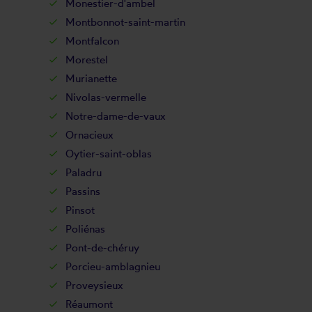
Monestier-d'ambel
Montbonnot-saint-martin
Montfalcon
Morestel
Murianette
Nivolas-vermelle
Notre-dame-de-vaux
Ornacieux
Oytier-saint-oblas
Paladru
Passins
Pinsot
Poliénas
Pont-de-chéruy
Porcieu-amblagnieu
Proveysieux
Réaumont