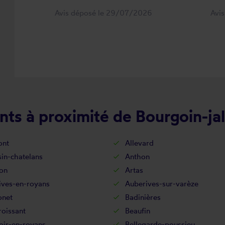
Avis déposé le 29/07/2026
Avi
ts à proximité de Bourgoin-jal
ont
Allevard
in-chatelans
Anthon
on
Artas
ives-en-royans
Auberives-sur-varèze
onet
Badinières
oissant
Beaufin
oir-en-royans
Bellegarde-poussieu