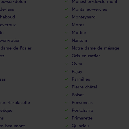
ieu-sur-dolon
Monestier-de-clermont
de-lans
Montalieu-vercieu
haboud
Monteynard
everoux
Moras
te
Mottier
-en-ratier
Nantoin
-dame-de-l'osier
Notre-dame-de-mésage
oz
Oris-en-rattier
Oyeu
Pajay
sas
Parmilieu
Pierre-châtel
Poisat
ers-la-placette
Ponsonnas
évêque
Pontcharra
ns
Primarette
en-beaumont
Quincieu