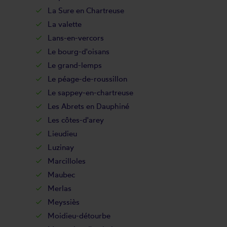
La Sure en Chartreuse
La valette
Lans-en-vercors
Le bourg-d'oisans
Le grand-lemps
Le péage-de-roussillon
Le sappey-en-chartreuse
Les Abrets en Dauphiné
Les côtes-d'arey
Lieudieu
Luzinay
Marcilloles
Maubec
Merlas
Meyssiès
Moidieu-détourbe