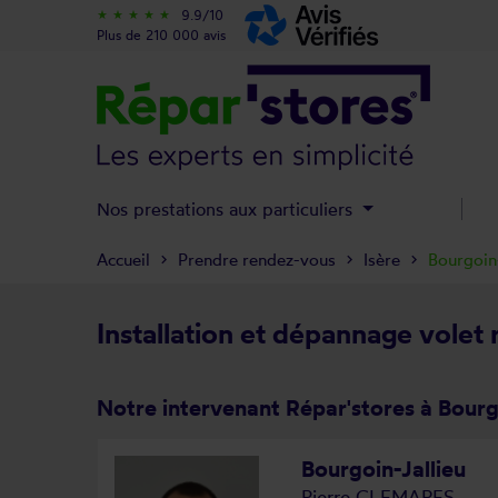
9.9/10
star_rate
star_rate
star_rate
star_rate
star_rate
Plus de 210 000 avis
Nos prestations aux particuliers
Accueil
Prendre rendez-vous
Isère
Bourgoin-
Installation et dépannage volet 
Notre intervenant Répar'stores à Bourgo
Bourgoin-Jallieu
Pierre CLEMARES