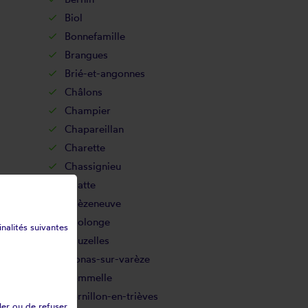
Biol
Bonnefamille
Brangues
Brié-et-angonnes
Châlons
Champier
Chapareillan
Charette
Chassignieu
Chatte
Chèzeneuve
Cholonge
inalités suivantes
Chuzelles
Clonas-sur-varèze
Commelle
Cornillon-en-trièves
ler ou de refuser