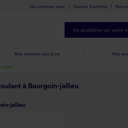
Qui sommes-nous
Devenir franchisé
Recru
Un problème sur votre ma
Nos services aux pros
Nos en
jallieu
roulant à Bourgoin-jallieu
in-jallieu