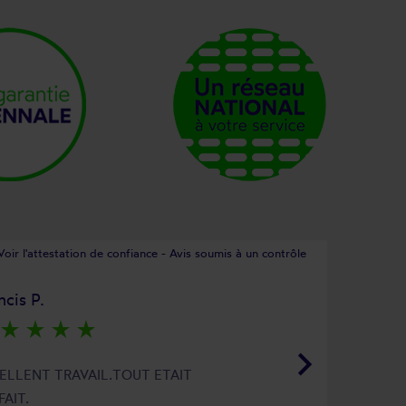
Voir l'attestation de confiance - Avis soumis à un contrôle
ncis P.
star_rate
star_rate
star_rate
star_rate
keyboard_arrow_right
ELLENT TRAVAIL.TOUT ETAIT
FAIT.