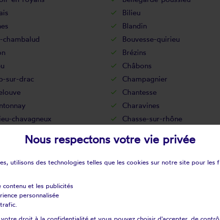
ais
Bilieu
nes
Blandin
-chambalud
Bouvesse-quirieu
on
Brézins
eu
Châbons
-sur-drac
Champagnier
elouve
Chantesse
ntonnay
Charavines
ieu-chavagneux
Chasse-sur-rhône
uvilain
Châtonnay
Nous respectons votre vie privée
eu
Cheyssieu
in
Chirens
s, utilisons des technologies telles que les cookies sur notre site pour les f
nche
Chozeau
ns-en-haut-oisans
Clelles
e contenu et les publicités
érience personnalisée
n-les-gorges
Colombe
trafic.
ac
Corenc
otre droit à la confidentialité et vous pouvez choisir d'accepter, de contrô