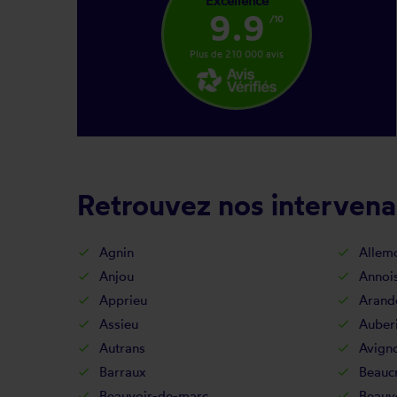
Excellence
9.9
/10
Plus de 210 000 avis
Retrouvez nos intervenan
Agnin
Allem
Anjou
Annois
Apprieu
Arand
Assieu
Auber
Autrans
Avign
Barraux
Beaucr
Beauvoir-de-marc
Beauv