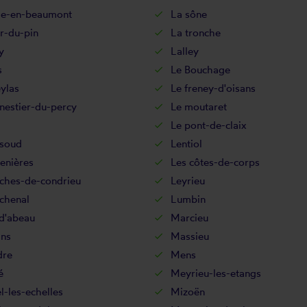
lle-en-beaumont
La sône
r-du-pin
La tronche
y
Lalley
s
Le Bouchage
ylas
Le freney-d'oisans
nestier-du-percy
Le moutaret
Le pont-de-claix
rsoud
Lentiol
enières
Les côtes-de-corps
oches-de-condrieu
Leyrieu
chenal
Lumbin
-d'abeau
Marcieu
ns
Massieu
dre
Mens
é
Meyrieu-les-etangs
l-les-echelles
Mizoën