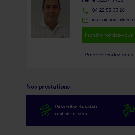
local_phone
04 22 53 65 26
mail_outline
interventions.clema
Prendre rendez-vous 
Prendre rendez-vous
Nos prestations
Réparation de volets
roulants et stores