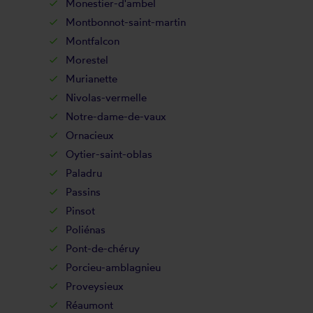
Monestier-d'ambel
Montbonnot-saint-martin
Montfalcon
Morestel
Murianette
Nivolas-vermelle
Notre-dame-de-vaux
Ornacieux
Oytier-saint-oblas
Paladru
Passins
Pinsot
Poliénas
Pont-de-chéruy
Porcieu-amblagnieu
Proveysieux
Réaumont