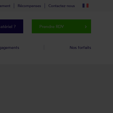
tement
Récompenses
Contactez-nous
tériel ?
Prendre RDV
keyboard_arrow_right
gagements
Nos forfaits