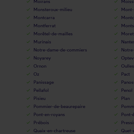
Moirans
Moiss
Monsteroux-milieu
Mont-
Montcarra
Montc
Montferrat
Monts
Morêtel-de-mailles
Moret
Murinais
Nantes
Notre-dame-de-commiers
Notre
Noyarey
Optev
Ornon
Oulles
Oz
Pact
Panissage
Panos
Pellafol
Penol
Pisieu
Plan
Pommier-de-beaurepaire
Pommi
Pont-en-royans
Pont-
Prébois
Pressi
Quaix-en-chartreuse
Quet-