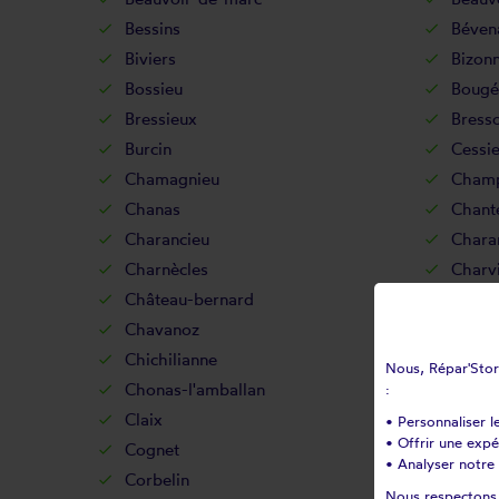
Bessins
Béven
Biviers
Bizon
Bossieu
Bougé
Bressieux
Bress
Burcin
Cessi
Chamagnieu
Champ
Chanas
Chant
Charancieu
Chara
Charnècles
Charv
Château-bernard
Châtea
Chavanoz
Chéli
Chichilianne
Chimil
Nous, Répar'Store
Chonas-l'amballan
Chora
:
Claix
Clava
• Personnaliser l
• Offrir une exp
Cognet
Cogni
• Analyser notre 
Corbelin
Cordé
Nous respectons v