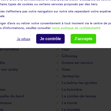
nçon-en-vercors
Coublevie
certains types de cookies ou certains services proposés par des tiers.
er
Crémieu
ies n'affectera pas votre navigation sur notre site cependant votre expérien
Diémoz
ale.
n
Dolomieu
ger d'avis ou retirer votre consentement à tout moment via le centre de p
s d'informations, veuillez consulter
notre politique de confidentialité
.
lles
Eclose
lin
Eybens
Je contrôle
J'accepte
Je refuse
es-de-la-tour
Fitilieu
il-cornillon
Four
s
Gillonnay
ble
Gresse-en-vercors
s-sur-amby
Huez
Janneyrias
La balme-les-grottes
sse
La buissière
apelle-du-bard
La combe-de-lancey
teresse
La morte
re
La murette