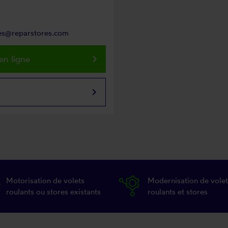
res@reparstores.com
keyboard_arrow_right
en ligne
keyboard_arrow_right
Motorisation de volets
Modernisation de volet
roulants ou stores existants
roulants et stores