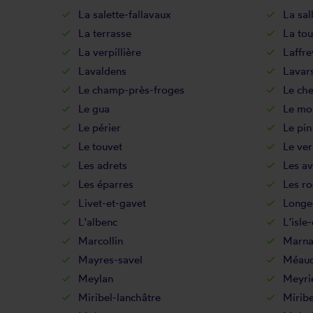
La salette-fallavaux
La sa
La terrasse
La tou
La verpillière
Laffre
Lavaldens
Lavar
Le champ-près-froges
Le che
Le gua
Le mo
Le périer
Le pin
Le touvet
Le ve
Les adrets
Les av
Les éparres
Les r
Livet-et-gavet
Longe
L'albenc
L'isle
Marcollin
Marna
Mayres-savel
Méau
Meylan
Meyri
Miribel-lanchâtre
Miribe