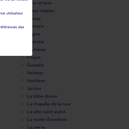
Cour-et-buis
Creys-mépieu
ce utilisateur
Dionay
Domarin
références des
Engins
Eydoche
Flachères
Froges
Goncelin
Herbeys
Hurtières
Jarcieu
La bâtie-divisin
La chapelle-de-la-tour
La côte-saint-andré
La motte-d'aveillans
La pierre