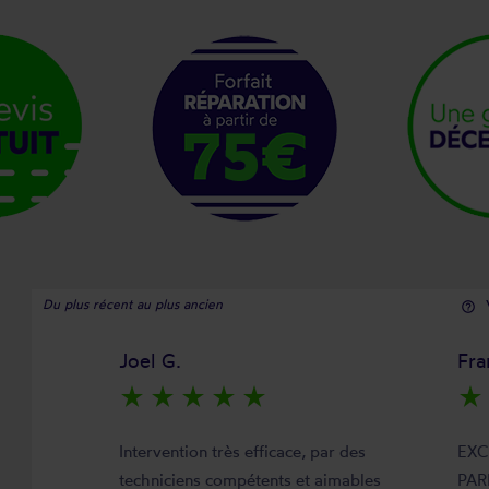
Du plus récent au plus ancien
help_outline
Joel G.
Fra
star_rate
star_rate
star_rate
star_rate
star_rate
star_rate
Intervention très efficace, par des
EXC
techniciens compétents et aimables
PAR