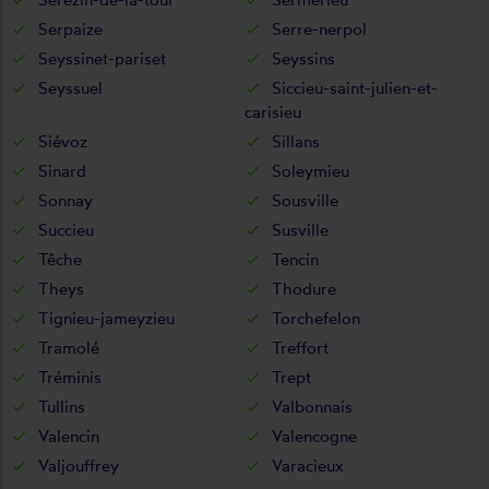
Serpaize
Serre-nerpol
Seyssinet-pariset
Seyssins
Seyssuel
Siccieu-saint-julien-et-
carisieu
Siévoz
Sillans
Sinard
Soleymieu
Sonnay
Sousville
Succieu
Susville
Têche
Tencin
Theys
Thodure
Tignieu-jameyzieu
Torchefelon
Tramolé
Treffort
Tréminis
Trept
Tullins
Valbonnais
Valencin
Valencogne
Valjouffrey
Varacieux