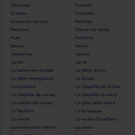
Gillonnay
Goncelin
Granieu
Grenoble
Gresse-en-vercors
Herbeys
Heyrieux
Hières-sur-amby
Huez
Hurtières
Izeaux
Izeron
Janneyrias
Jarcieu
Jardin
Jarrie
La balme-les-grottes
La bâtie-divisin
La bâtie-montgascon
La buisse
La buissière
La chapelle-de-la-tour
La chapelle-de-surieu
La chapelle-du-bard
La combe-de-lancey
La côte-saint-andré
La flachère
La forteresse
La morte
La motte-d'aveillans
La motte-saint-martin
La mure