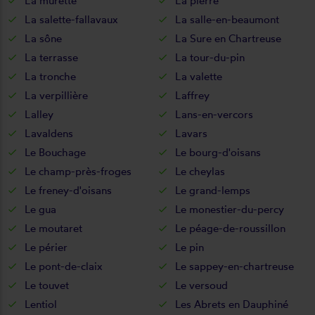
La murette
La pierre
La salette-fallavaux
La salle-en-beaumont
La sône
La Sure en Chartreuse
La terrasse
La tour-du-pin
La tronche
La valette
La verpillière
Laffrey
Lalley
Lans-en-vercors
Lavaldens
Lavars
Le Bouchage
Le bourg-d'oisans
Le champ-près-froges
Le cheylas
Le freney-d'oisans
Le grand-lemps
Le gua
Le monestier-du-percy
Le moutaret
Le péage-de-roussillon
Le périer
Le pin
Le pont-de-claix
Le sappey-en-chartreuse
Le touvet
Le versoud
Lentiol
Les Abrets en Dauphiné