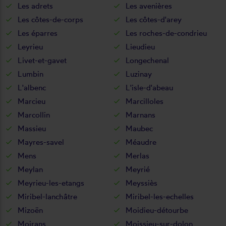
Les adrets
Les avenières
Les côtes-de-corps
Les côtes-d'arey
Les éparres
Les roches-de-condrieu
Leyrieu
Lieudieu
Livet-et-gavet
Longechenal
Lumbin
Luzinay
L'albenc
L'isle-d'abeau
Marcieu
Marcilloles
Marcollin
Marnans
Massieu
Maubec
Mayres-savel
Méaudre
Mens
Merlas
Meylan
Meyrié
Meyrieu-les-etangs
Meyssiès
Miribel-lanchâtre
Miribel-les-echelles
Mizoën
Moidieu-détourbe
Moirans
Moissieu-sur-dolon