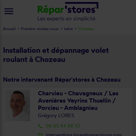
menu
Accueil
Prendre rendez-vous
Isère
Chozeau
Installation et dépannage volet
roulant à Chozeau
Notre intervenant Répar'stores à Chozeau
Charvieu - Chavagneux / Les
Avenières Veyrins Thuellin /
Porcieu - Amblagnieu
Grégory LORES
06 65 44 88 52
local_phone
interventions.lores@reparstores.com
mail_outline