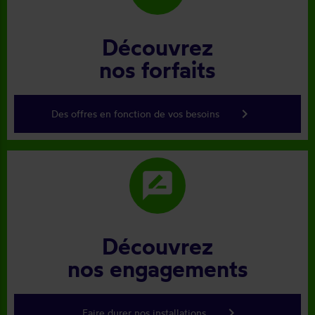
Découvrez
nos forfaits
keyboard_arrow_right
Des offres en fonction de vos besoins
rate_review
Découvrez
nos engagements
keyboard_arrow_right
Faire durer nos installations