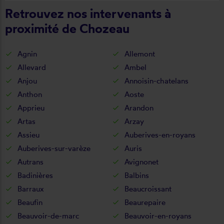
Retrouvez nos intervenants à
proximité de Chozeau
Agnin
Allemont
Allevard
Ambel
Anjou
Annoisin-chatelans
Anthon
Aoste
Apprieu
Arandon
Artas
Arzay
Assieu
Auberives-en-royans
Auberives-sur-varèze
Auris
Autrans
Avignonet
Badinières
Balbins
Barraux
Beaucroissant
Beaufin
Beaurepaire
Beauvoir-de-marc
Beauvoir-en-royans