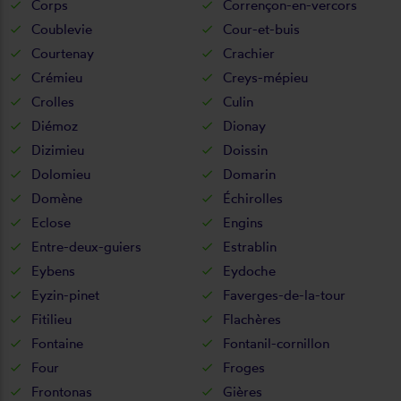
Corps
Corrençon-en-vercors
Coublevie
Cour-et-buis
Courtenay
Crachier
Crémieu
Creys-mépieu
Crolles
Culin
Diémoz
Dionay
Dizimieu
Doissin
Dolomieu
Domarin
Domène
Échirolles
Eclose
Engins
Entre-deux-guiers
Estrablin
Eybens
Eydoche
Eyzin-pinet
Faverges-de-la-tour
Fitilieu
Flachères
Fontaine
Fontanil-cornillon
Four
Froges
Frontonas
Gières