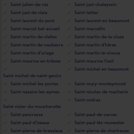
Saint-julien-de-raz
Saint-just-chaleyssin
Saint-just-de-claix
Saint-lattier
Saint-laurent-du-pont
Saint-laurent-en-beaumont
Saint-marcel-bel-accueil
Saint-marcellin
Saint-martin-de-clelles
Saint-martin-de-la-cluze
Saint-martin-de-vaulserre
Saint-martin-d'hères
Saint-martin-d'uriage
Saint-martin-le-vinoux
Saint-maurice-en-trièves
Saint-maurice-l'exil
Saint-michel-en-beaumont
Saint-michel-de-saint-geoirs
Saint-michel-les-portes
Saint-mury-monteymond
Saint-nazaire-les-eymes
Saint-nicolas-de-macherin
Saint-ondras
Saint-nizier-du-moucherotte
Saint-pancrasse
Saint-paul-de-varces
Saint-paul-d'izeaux
Saint-paul-lès-monestier
Saint-pierre-de-bressieux
Saint-pierre-de-chartreuse