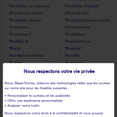
Monestier-de-clermont
Monestier-d'ambel
Monsteroux-milieu
Mont-de-lans
Montalieu-vercieu
Montbonnot-saint-martin
Montcarra
Montchaboud
Monteynard
Montfalcon
Montferrat
Montseveroux
Moras
Morestel
Morêtel-de-mailles
Morette
Mottier
Murianette
Murinais
Nantes-en-ratier
Nous respectons votre vie privée
Nantoin
Nivolas-vermelle
Nous, Répar'Stores, utilisons des technologies telles que les cookies
Notre-dame-de-commiers
Notre-dame-de-l'osier
sur notre site pour les finalités suivantes :
Notre-dame-de-mésage
Notre-dame-de-vaux
• Personnaliser le contenu et les publicités
Noyarey
Optevoz
• Offrir une expérience personnalisée
Oris-en-rattier
Ornacieux
• Analyser notre trafic.
Ornon
Oulles
Nous respectons votre droit à la confidentialité et vous pouvez