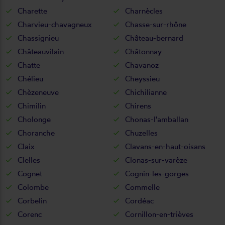
Charette
Charnècles
Charvieu-chavagneux
Chasse-sur-rhône
Chassignieu
Château-bernard
Châteauvilain
Châtonnay
Chatte
Chavanoz
Chélieu
Cheyssieu
Chèzeneuve
Chichilianne
Chimilin
Chirens
Cholonge
Chonas-l'amballan
Choranche
Chuzelles
Claix
Clavans-en-haut-oisans
Clelles
Clonas-sur-varèze
Cognet
Cognin-les-gorges
Colombe
Commelle
Corbelin
Cordéac
Corenc
Cornillon-en-trièves