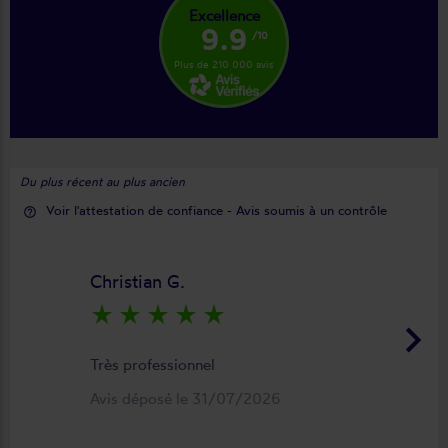
Excellence
9.9
/10
Plus de 210 000 avis
Du plus récent au plus ancien
Voir l'attestation de confiance - Avis soumis à un contrôle
help_outline
Christian G.
star_rate
star_rate
star_rate
star_rate
star_rate
keyboard_arrow_right
Très professionnel
Avis déposé le 31/07/2026