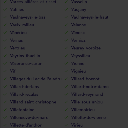
Varces-allières-et-risset
Vasselin
Vatilieu
Vaujany
Vaulnaveys-le-bas
Vaulnaveys-le-haut
Vaulx-milieu
Velanne
Vénérieu
Vénosc
Vernas
Vernioz
Vertrieu
Veurey-voroize
Veyrins-thuellin
Veyssilieu
Vézeronce-curtin
Vienne
Vif
Vignieu
Villages du Lac de Paladru
Villard-bonnot
Villard-de-lans
Villard-notre-dame
Villard-reculas
Villard-reymond
Villard-saint-christophe
Ville-sous-anjou
Villefontaine
Villemoirieu
Villeneuve-de-marc
Villette-de-vienne
Villette-d'anthon
Virieu