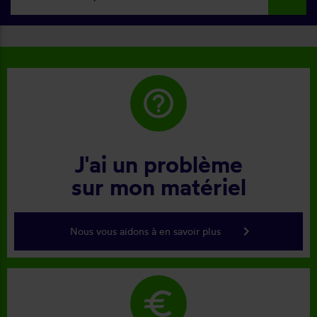
help_outline
J'ai un problème
sur mon matériel
keyboard_arrow_right
Nous vous aidons à en savoir plus
euro