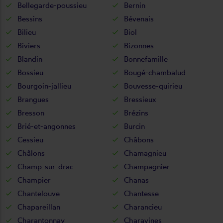
Bellegarde-poussieu
Bernin
Bessins
Bévenais
Bilieu
Biol
Biviers
Bizonnes
Blandin
Bonnefamille
Bossieu
Bougé-chambalud
Bourgoin-jallieu
Bouvesse-quirieu
Brangues
Bressieux
Bresson
Brézins
Brié-et-angonnes
Burcin
Cessieu
Châbons
Châlons
Chamagnieu
Champ-sur-drac
Champagnier
Champier
Chanas
Chantelouve
Chantesse
Chapareillan
Charancieu
Charantonnay
Charavines