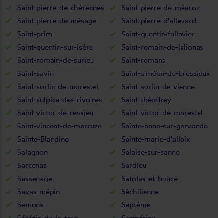
Saint-pierre-de-chérennes
Saint-pierre-de-méaroz
Saint-pierre-de-mésage
Saint-pierre-d'allevard
Saint-prim
Saint-quentin-fallavier
Saint-quentin-sur-isère
Saint-romain-de-jalionas
Saint-romain-de-surieu
Saint-romans
Saint-savin
Saint-siméon-de-bressieux
Saint-sorlin-de-morestel
Saint-sorlin-de-vienne
Saint-sulpice-des-rivoires
Saint-théoffrey
Saint-victor-de-cessieu
Saint-victor-de-morestel
Saint-vincent-de-mercuze
Sainte-anne-sur-gervonde
Sainte-Blandine
Sainte-marie-d'alloix
Salagnon
Salaise-sur-sanne
Sarcenas
Sardieu
Sassenage
Satolas-et-bonce
Savas-mépin
Séchilienne
Semons
Septème
Sérézin-de-la-tour
Sermérieu