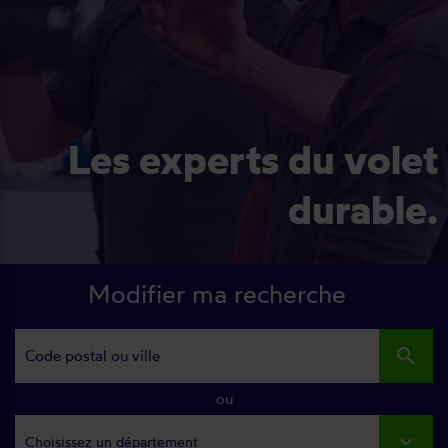
Les experts du volet
durable.
Modifier ma recherche
search
ou
Choisissez un département