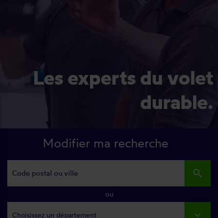
Les experts du volet
durable.
Modifier ma recherche
search
ou
Choisissez un département