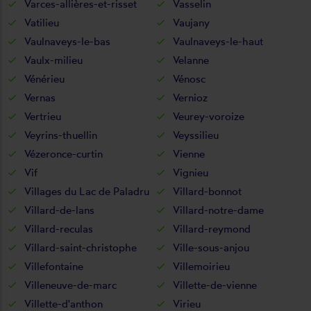
Varces-allières-et-risset
Vasselin
Vatilieu
Vaujany
Vaulnaveys-le-bas
Vaulnaveys-le-haut
Vaulx-milieu
Velanne
Vénérieu
Vénosc
Vernas
Vernioz
Vertrieu
Veurey-voroize
Veyrins-thuellin
Veyssilieu
Vézeronce-curtin
Vienne
Vif
Vignieu
Villages du Lac de Paladru
Villard-bonnot
Villard-de-lans
Villard-notre-dame
Villard-reculas
Villard-reymond
Villard-saint-christophe
Ville-sous-anjou
Villefontaine
Villemoirieu
Villeneuve-de-marc
Villette-de-vienne
Villette-d'anthon
Virieu