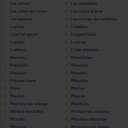
Les adrets
Les avenières
Les côtes-de-corps
Les côtes-d'arey
Les éparres
Les roches-de-condrieu
Leyrieu
Lieudieu
Livet-et-gavet
Longechenal
Lumbin
Luzinay
L'albenc
L'isle-d'abeau
Marcieu
Marcilloles
Marcollin
Marnans
Massieu
Maubec
Mayres-savel
Méaudre
Mens
Merlas
Meylan
Meyrié
Meyrieu-les-etangs
Meyssiès
Miribel-lanchâtre
Miribel-les-echelles
Mizoën
Moidieu-détourbe
Moirans
Moissieu-sur-dolon