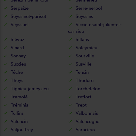
Serpaize
Serre-nerpol
Seyssinet-pariset
Seyssins
Seyssuel
Siccieu-saint-julien-et-
carisieu
Siévoz
Sillans
Sinard
Soleymieu
Sonnay
Sousville
Succieu
Susville
Têche
Tencin
Theys
Thodure
Tignieu-jameyzieu
Torchefelon
Tramolé
Treffort
Tréminis
Trept
Tullins
Valbonnais
Valencin
Valencogne
Valjouffrey
Varacieux