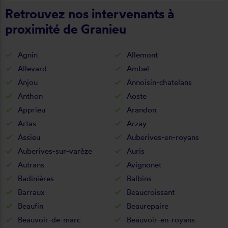
Retrouvez nos intervenants à
proximité de Granieu
Agnin
Allemont
Allevard
Ambel
Anjou
Annoisin-chatelans
Anthon
Aoste
Apprieu
Arandon
Artas
Arzay
Assieu
Auberives-en-royans
Auberives-sur-varèze
Auris
Autrans
Avignonet
Badinières
Balbins
Barraux
Beaucroissant
Beaufin
Beaurepaire
Beauvoir-de-marc
Beauvoir-en-royans