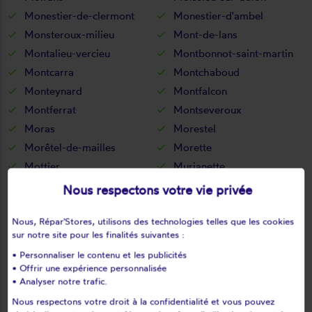
Monestier-de-clermont
Monestier-d'ambel
Monsteroux-milieu
Mont-de-lans
Montalieu-vercieu
Montbonnot-saint-martin
Montcarra
Montchaboud
Monteynard
Montfalcon
Montferrat
Montseveroux
Moras
Morestel
Morêtel-de-mailles
Morette
Mottier
Murianette
Murinais
Nantes-en-ratier
Nous respectons votre vie privée
Nantoin
Nivolas-vermelle
Nous, Répar'Stores, utilisons des technologies telles que les cookies
Notre-dame-de-commiers
Notre-dame-de-l'osier
sur notre site pour les finalités suivantes :
Notre-dame-de-mésage
Notre-dame-de-vaux
• Personnaliser le contenu et les publicités
Noyarey
Optevoz
• Offrir une expérience personnalisée
Oris-en-rattier
Ornacieux
• Analyser notre trafic.
Ornon
Oulles
Nous respectons votre droit à la confidentialité et vous pouvez