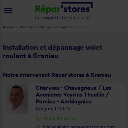
menu
Accueil
Prendre rendez-vous
Isère
Granieu
Installation et dépannage volet
roulant à Granieu
Notre intervenant Répar'stores à Granieu
Charvieu - Chavagneux / Les
Avenières Veyrins Thuellin /
Porcieu - Amblagnieu
Grégory LORES
06 65 44 88 52
local_phone
interventions.lores@reparstores.com
mail_outline