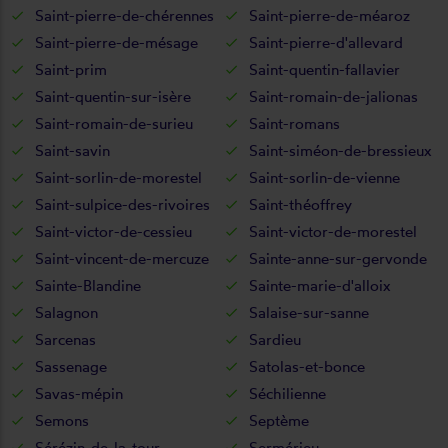
Saint-pierre-de-chérennes
Saint-pierre-de-méaroz
Saint-pierre-de-mésage
Saint-pierre-d'allevard
Saint-prim
Saint-quentin-fallavier
Saint-quentin-sur-isère
Saint-romain-de-jalionas
Saint-romain-de-surieu
Saint-romans
Saint-savin
Saint-siméon-de-bressieux
Saint-sorlin-de-morestel
Saint-sorlin-de-vienne
Saint-sulpice-des-rivoires
Saint-théoffrey
Saint-victor-de-cessieu
Saint-victor-de-morestel
Saint-vincent-de-mercuze
Sainte-anne-sur-gervonde
Sainte-Blandine
Sainte-marie-d'alloix
Salagnon
Salaise-sur-sanne
Sarcenas
Sardieu
Sassenage
Satolas-et-bonce
Savas-mépin
Séchilienne
Semons
Septème
Sérézin-de-la-tour
Sermérieu