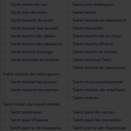
Saint-julien-de-raz
Saint-just-chaleyssin
Saint-just-de-claix
Saint-lattier
Saint-laurent-du-pont
Saint-laurent-en-beaumont
Saint-marcel-bel-accueil
Saint-marcellin
Saint-martin-de-clelles
Saint-martin-de-la-cluze
Saint-martin-de-vaulserre
Saint-martin-d'hères
Saint-martin-d'uriage
Saint-martin-le-vinoux
Saint-maurice-en-trièves
Saint-maurice-l'exil
Saint-michel-en-beaumont
Saint-michel-de-saint-geoirs
Saint-michel-les-portes
Saint-mury-monteymond
Saint-nazaire-les-eymes
Saint-nicolas-de-macherin
Saint-ondras
Saint-nizier-du-moucherotte
Saint-pancrasse
Saint-paul-de-varces
Saint-paul-d'izeaux
Saint-paul-lès-monestier
Saint-pierre-de-bressieux
Saint-pierre-de-chartreuse