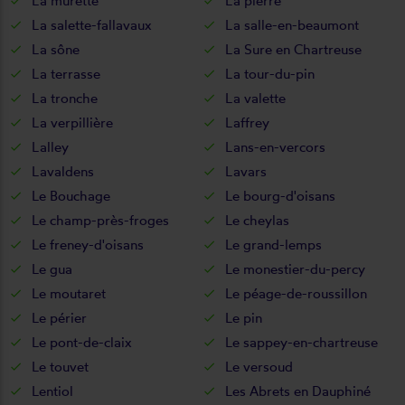
La murette
La pierre
La salette-fallavaux
La salle-en-beaumont
La sône
La Sure en Chartreuse
La terrasse
La tour-du-pin
La tronche
La valette
La verpillière
Laffrey
Lalley
Lans-en-vercors
Lavaldens
Lavars
Le Bouchage
Le bourg-d'oisans
Le champ-près-froges
Le cheylas
Le freney-d'oisans
Le grand-lemps
Le gua
Le monestier-du-percy
Le moutaret
Le péage-de-roussillon
Le périer
Le pin
Le pont-de-claix
Le sappey-en-chartreuse
Le touvet
Le versoud
Lentiol
Les Abrets en Dauphiné