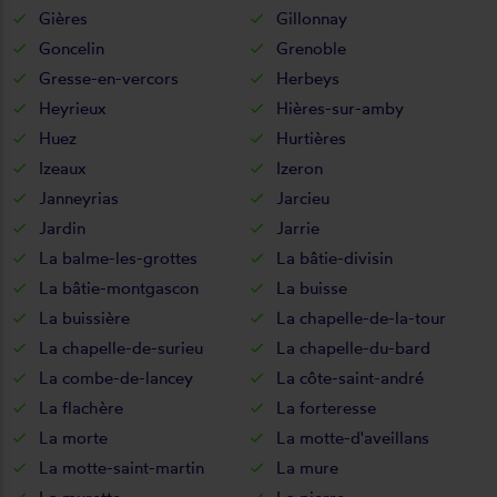
Gières
Gillonnay
Goncelin
Grenoble
Gresse-en-vercors
Herbeys
Heyrieux
Hières-sur-amby
Huez
Hurtières
Izeaux
Izeron
Janneyrias
Jarcieu
Jardin
Jarrie
La balme-les-grottes
La bâtie-divisin
La bâtie-montgascon
La buisse
La buissière
La chapelle-de-la-tour
La chapelle-de-surieu
La chapelle-du-bard
La combe-de-lancey
La côte-saint-andré
La flachère
La forteresse
La morte
La motte-d'aveillans
La motte-saint-martin
La mure