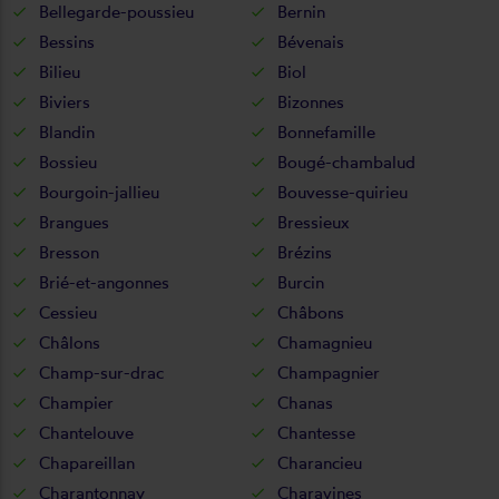
Bellegarde-poussieu
Bernin
Bessins
Bévenais
Bilieu
Biol
Biviers
Bizonnes
Blandin
Bonnefamille
Bossieu
Bougé-chambalud
Bourgoin-jallieu
Bouvesse-quirieu
Brangues
Bressieux
Bresson
Brézins
Brié-et-angonnes
Burcin
Cessieu
Châbons
Châlons
Chamagnieu
Champ-sur-drac
Champagnier
Champier
Chanas
Chantelouve
Chantesse
Chapareillan
Charancieu
Charantonnay
Charavines