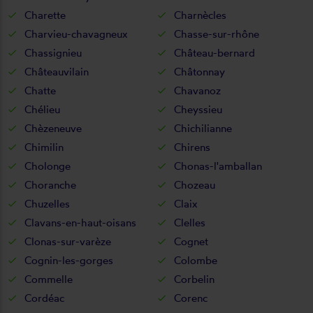
Charette
Charnècles
Charvieu-chavagneux
Chasse-sur-rhône
Chassignieu
Château-bernard
Châteauvilain
Châtonnay
Chatte
Chavanoz
Chélieu
Cheyssieu
Chèzeneuve
Chichilianne
Chimilin
Chirens
Cholonge
Chonas-l'amballan
Choranche
Chozeau
Chuzelles
Claix
Clavans-en-haut-oisans
Clelles
Clonas-sur-varèze
Cognet
Cognin-les-gorges
Colombe
Commelle
Corbelin
Cordéac
Corenc