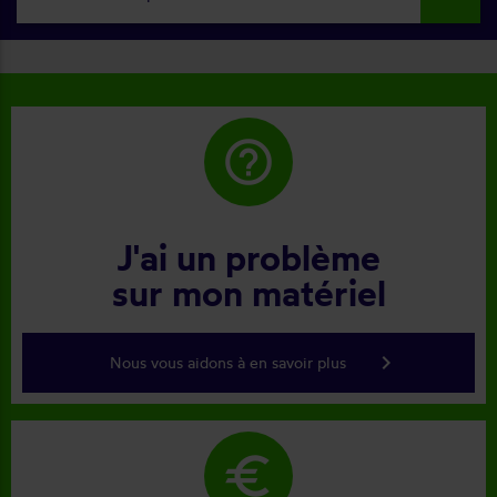
help_outline
J'ai un problème
sur mon matériel
keyboard_arrow_right
Nous vous aidons à en savoir plus
euro