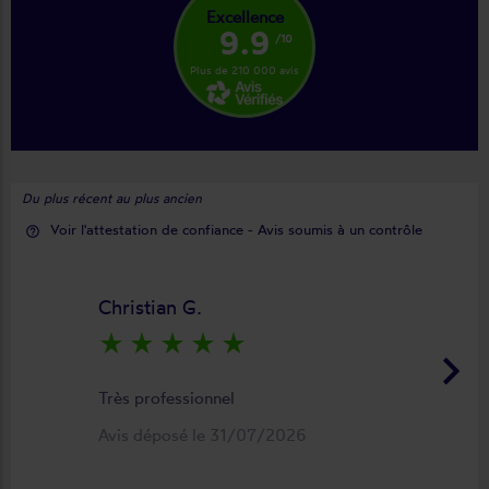
Excellence
9.9
/10
Plus de 210 000 avis
Du plus récent au plus ancien
Voir l'attestation de confiance - Avis soumis à un contrôle
help_outline
Christian G.
star_rate
star_rate
star_rate
star_rate
star_rate
keyboard_arrow_right
Très professionnel
Avis déposé le 31/07/2026