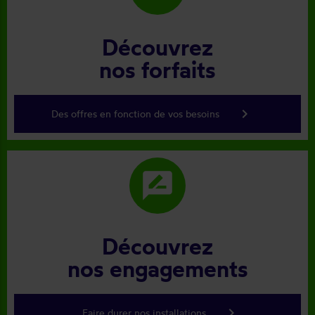
Découvrez
nos forfaits
keyboard_arrow_right
Des offres en fonction de vos besoins
rate_review
Découvrez
nos engagements
keyboard_arrow_right
Faire durer nos installations