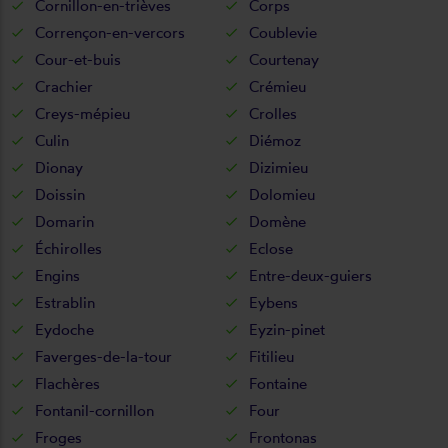
Cornillon-en-trièves
Corps
Corrençon-en-vercors
Coublevie
Cour-et-buis
Courtenay
Crachier
Crémieu
Creys-mépieu
Crolles
Culin
Diémoz
Dionay
Dizimieu
Doissin
Dolomieu
Domarin
Domène
Échirolles
Eclose
Engins
Entre-deux-guiers
Estrablin
Eybens
Eydoche
Eyzin-pinet
Faverges-de-la-tour
Fitilieu
Flachères
Fontaine
Fontanil-cornillon
Four
Froges
Frontonas